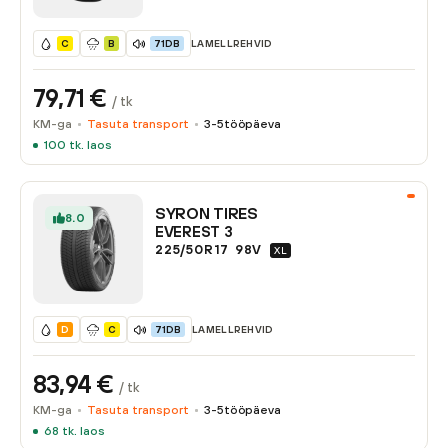
LAMELLREHVID
C
B
71DB
79,71
€
/ tk
KM-ga
Tasuta transport
3-5
tööpäeva
100
tk. laos
SYRON TIRES
8.0
EVEREST 3
225/50R17
98
V
XL
LAMELLREHVID
D
C
71DB
83,94
€
/ tk
KM-ga
Tasuta transport
3-5
tööpäeva
68
tk. laos