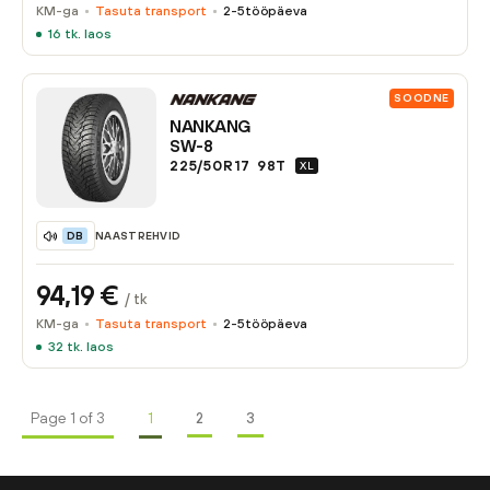
KM-ga
Tasuta transport
2-5
tööpäeva
16
tk. laos
SOODNE
NANKANG
SW-8
225/50R17
98
T
XL
NAASTREHVID
DB
94,19
€
/ tk
KM-ga
Tasuta transport
2-5
tööpäeva
32
tk. laos
Page 1 of 3
1
2
3