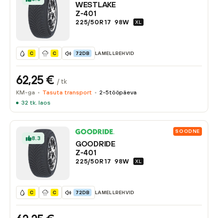
WESTLAKE
Z-401
225/50R17
98
W
XL
LAMELLREHVID
C
C
72DB
62,25
€
/ tk
KM-ga
Tasuta transport
2-5
tööpäeva
32
tk. laos
SOODNE
8.3
GOODRIDE
Z-401
225/50R17
98
W
XL
LAMELLREHVID
C
C
72DB