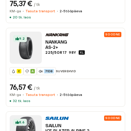
75,37
€
/ tk
KM-ga
Tasuta transport
2-5
tööpäeva
20
tk. laos
SOODNE
9.2
NANKANG
AS-2+
225/50R17
98
Y
XL
SUVEREHVID
C
A
71DB
76,57
€
/ tk
KM-ga
Tasuta transport
2-5
tööpäeva
32
tk. laos
SOODNE
8.6
SAILUN
ICE BLAZER ALPINE 2