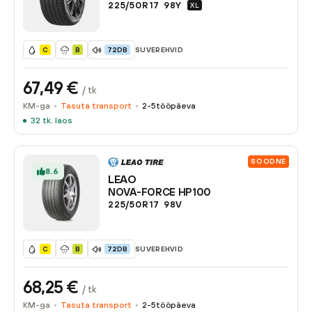
225/50R17
98
Y
XL
SUVEREHVID
C
B
72DB
67,49
€
/ tk
KM-ga
Tasuta transport
2-5
tööpäeva
32
tk. laos
SOODNE
8.6
LEAO
NOVA-FORCE HP100
225/50R17
98
V
SUVEREHVID
C
B
72DB
68,25
€
/ tk
KM-ga
Tasuta transport
2-5
tööpäeva