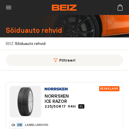
Sõiduauto rehvid
BEIZ
|
Sõiduauto rehvid
Filtreeri
KESKKLASS
NORRSKEN
ICE RAZOR
225/50R17
94
H
XL
LAMELLREHVID
DB