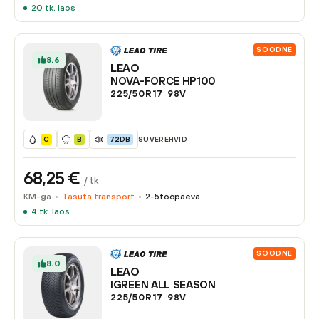
20
tk. laos
SOODNE
8.6
LEAO
NOVA-FORCE HP100
225/50R17
98
V
SUVEREHVID
C
B
72DB
68,25
€
/ tk
KM-ga
Tasuta transport
2-5
tööpäeva
4
tk. laos
SOODNE
8.0
LEAO
IGREEN ALL SEASON
225/50R17
98
V