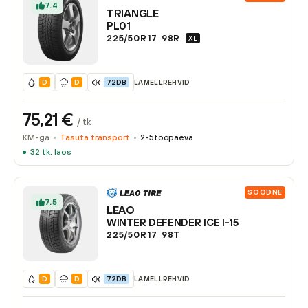
7.4
TRIANGLE
PL01
225/50R17
98
R
XL
LAMELLREHVID
D
D
72DB
75,21
€
/ tk
KM-ga
Tasuta transport
2-5
tööpäeva
32
tk. laos
SOODNE
7.5
LEAO
WINTER DEFENDER ICE I-15
225/50R17
98
T
LAMELLREHVID
D
D
72DB