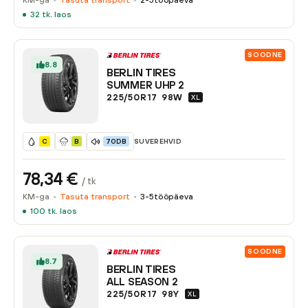
KM-ga
Tasuta transport
2-5
tööpäeva
32
tk. laos
SOODNE
8.8
BERLIN TIRES
SUMMER UHP 2
225/50R17
98
W
XL
SUVEREHVID
C
B
70DB
78,34
€
/ tk
KM-ga
Tasuta transport
3-5
tööpäeva
100
tk. laos
SOODNE
8.7
BERLIN TIRES
ALL SEASON 2
225/50R17
98
Y
XL