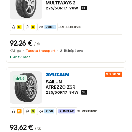
MULTIWAYS 2
225/50R17
98
W
XL
LAMELLREHVID
C
C
70DB
92,26
€
/ tk
KM-ga
Tasuta transport
2-5
tööpäeva
32
tk. laos
SOODNE
8.5
SAILUN
ATREZZO ZSR
225/50R17
94
W
XL
SUVEREHVID
D
B
71DB
RUNFLAT
93,62
€
/ tk