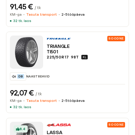
91,45
€
/ tk
KM-ga
Tasuta transport
2-5
tööpäeva
32
tk. laos
SOODNE
TRIANGLE
TI501
225/50R17
98
T
XL
NAASTREHVID
DB
92,07
€
/ tk
KM-ga
Tasuta transport
2-5
tööpäeva
32
tk. laos
SOODNE
8.4
LASSA