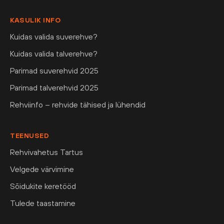
KASULIK INFO
Kuidas valida suverehve?
Kuidas valida talverehve?
Parimad suverehvid 2025
Parimad talverehvid 2025
Rehviinfo – rehvide tähised ja lühendid
TEENUSED
Rehvivahetus Tartus
Velgede värvimine
Sõidukite keretööd
Tulede taastamine