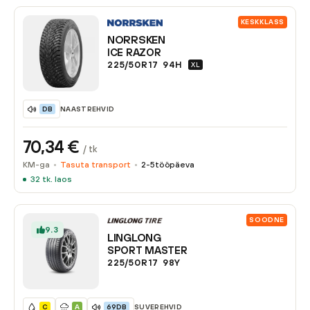
KESKKLASS
NORRSKEN
ICE RAZOR
225/50R17
94
H
XL
NAASTREHVID
DB
70,34
€
/ tk
KM-ga
Tasuta transport
2-5
tööpäeva
32
tk. laos
SOODNE
9.3
LINGLONG
SPORT MASTER
225/50R17
98
Y
SUVEREHVID
C
A
69DB