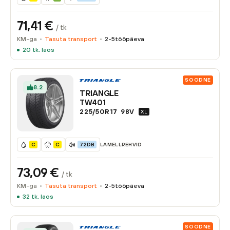
71,41
€
/ tk
KM-ga
Tasuta transport
2-5
tööpäeva
20
tk. laos
SOODNE
8.2
TRIANGLE
TW401
225/50R17
98
V
XL
LAMELLREHVID
C
C
72DB
73,09
€
/ tk
KM-ga
Tasuta transport
2-5
tööpäeva
32
tk. laos
SOODNE