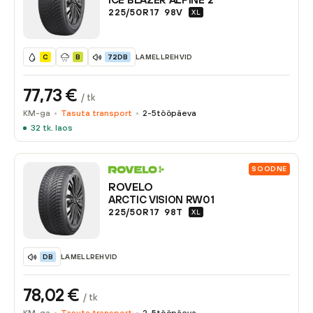
225/50R17
98
V
XL
LAMELLREHVID
C
B
72DB
77,73
€
/ tk
KM-ga
Tasuta transport
2-5
tööpäeva
32
tk. laos
SOODNE
ROVELO
ARCTIC VISION RW01
225/50R17
98
T
XL
LAMELLREHVID
DB
78,02
€
/ tk