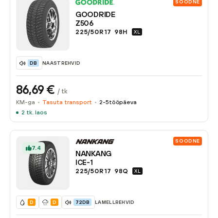
SOODNE
GOODRIDE
Z506
225/50R17
98
H
XL
NAASTREHVID
DB
86,69
€
/ tk
KM-ga
Tasuta transport
2-5
tööpäeva
2
tk. laos
SOODNE
7.4
NANKANG
ICE-1
225/50R17
98
Q
XL
LAMELLREHVID
D
D
72DB