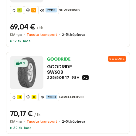
SUVEREHVID
B
D
72DB
69,04
€
/ tk
KM-ga
Tasuta transport
2-5
tööpäeva
12
tk. laos
SOODNE
8.2
GOODRIDE
SW608
225/50R17
98
H
XL
LAMELLREHVID
C
C
72DB
70,17
€
/ tk
KM-ga
Tasuta transport
2-5
tööpäeva
32
tk. laos