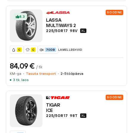
SOODNE
8.3
LASSA
MULTIWAYS 2
225/50R17
98
V
XL
LAMELLREHVID
C
C
70DB
84,09
€
/ tk
KM-ga
Tasuta transport
2-5
tööpäeva
3
tk. laos
SOODNE
TIGAR
ICE
225/50R17
98
T
XL