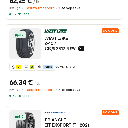
62,25
€
/ tk
KM-ga
Tasuta transport
2-5
tööpäeva
32
tk. laos
SOODNE
8.7
WESTLAKE
Z-107
225/50R17
98
W
XL
SUVEREHVID
C
B
72DB
66,34
€
/ tk
KM-ga
Tasuta transport
2-5
tööpäeva
32
tk. laos
SOODNE
8.7
TRIANGLE
EFFEXSPORT (TH202)