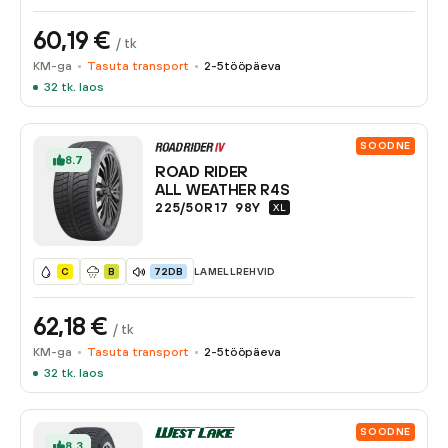
60,19
€
/ tk
KM-ga
Tasuta transport
2-5
tööpäeva
32
tk. laos
SOODNE
8.7
ROAD RIDER
ALL WEATHER R4S
225/50R17
98
Y
XL
LAMELLREHVID
C
B
72DB
62,18
€
/ tk
KM-ga
Tasuta transport
2-5
tööpäeva
32
tk. laos
SOODNE
8.3