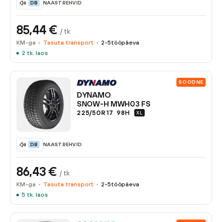
NAASTREHVID
DB
85,44
€
/ tk
KM-ga
Tasuta transport
2-5
tööpäeva
2
tk. laos
SOODNE
DYNAMO
SNOW-H MWH03 FS
225/50R17
98
H
XL
NAASTREHVID
DB
86,43
€
/ tk
KM-ga
Tasuta transport
2-5
tööpäeva
5
tk. laos