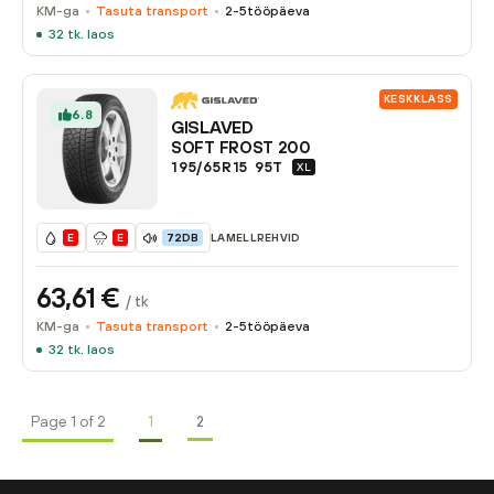
KM-ga
Tasuta transport
2-5
tööpäeva
32
tk. laos
KESKKLASS
6.8
GISLAVED
SOFT FROST 200
195/65R15
95
T
XL
LAMELLREHVID
E
E
72DB
63,61
€
/ tk
KM-ga
Tasuta transport
2-5
tööpäeva
32
tk. laos
Page 1 of 2
1
2