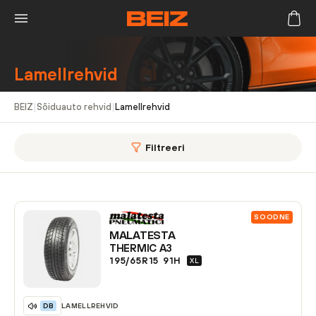
Lamellrehvid
BEIZ
|
Sõiduauto rehvid
|
Lamellrehvid
Filtreeri
SOODNE
MALATESTA
THERMIC A3
195/65R15
91
H
XL
LAMELLREHVID
DB