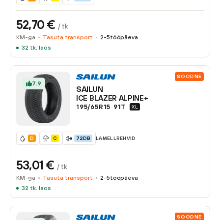
52,70
€
/ tk
KM-ga
Tasuta transport
2-5
tööpäeva
32
tk. laos
SOODNE
7.9
SAILUN
ICE BLAZER ALPINE+
195/65R15
91
T
XL
LAMELLREHVID
D
C
72DB
53,01
€
/ tk
KM-ga
Tasuta transport
2-5
tööpäeva
32
tk. laos
SOODNE