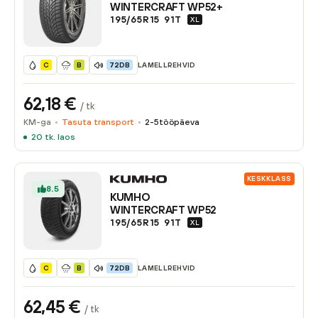
WINTERCRAFT WP52+
195/65R15
91
T
XL
LAMELLREHVID
C
B
72DB
62,18
€
/ tk
KM-ga
Tasuta transport
2-5
tööpäeva
20
tk. laos
KESKKLASS
8.5
KUMHO
WINTERCRAFT WP52
195/65R15
91
T
XL
LAMELLREHVID
C
B
72DB
62,45
€
/ tk