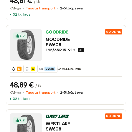
48,61
€
/ tk
KM-ga
Tasuta transport
2-5
tööpäeva
32
tk. laos
SOODNE
7.9
GOODRIDE
SW608
195/65R15
91
H
XL
LAMELLREHVID
D
C
72DB
48,89
€
/ tk
KM-ga
Tasuta transport
2-5
tööpäeva
32
tk. laos
SOODNE
7.9
WESTLAKE
SW608