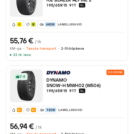
195/65R15
91
T
XL
LAMELLREHVID
C
B
68DB
55,76
€
/ tk
KM-ga
Tasuta transport
2-5
tööpäeva
32
tk. laos
SOODNE
7.4
DYNAMO
SNOW-H MWH02 (W506)
195/65R15
91
T
XL
LAMELLREHVID
D
D
72DB
56,94
€
/ tk