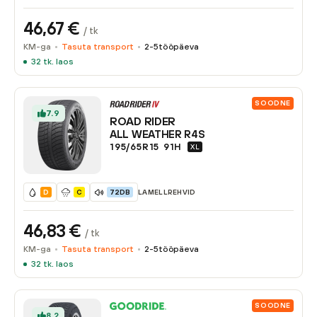
46,67
€
/ tk
KM-ga
Tasuta transport
2-5
tööpäeva
32
tk. laos
SOODNE
7.9
ROAD RIDER
ALL WEATHER R4S
195/65R15
91
H
XL
LAMELLREHVID
D
C
72DB
46,83
€
/ tk
KM-ga
Tasuta transport
2-5
tööpäeva
32
tk. laos
SOODNE
8.2