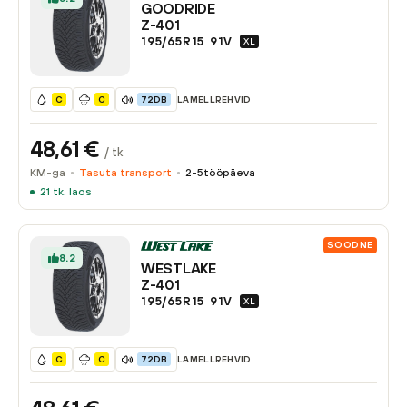
GOODRIDE
Z-401
195/65R15
91
V
XL
LAMELLREHVID
C
C
72DB
48,61
€
/ tk
KM-ga
Tasuta transport
2-5
tööpäeva
21
tk. laos
SOODNE
8.2
WESTLAKE
Z-401
195/65R15
91
V
XL
LAMELLREHVID
C
C
72DB