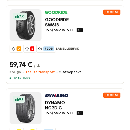
SOODNE
7.0
GOODRIDE
SW618
195/65R15
91
T
XL
LAMELLREHVID
D
E
72DB
59,74
€
/ tk
KM-ga
Tasuta transport
2-5
tööpäeva
32
tk. laos
SOODNE
8.1
DYNAMO
NORDIC
195/65R15
91
T
XL