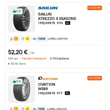
SOODNE
7.9
SAILUN
ATREZZO 4 SEASONS
195/65R15
91
H
XL
LAMELLREHVID
D
C
72DB
52,20
€
/ tk
KM-ga
Tasuta transport
2-5
tööpäeva
32
tk. laos
SOODNE
7.9
OVATION
W588
195/65R15
91
T
XL
LAMELLREHVID
D
C
71DB