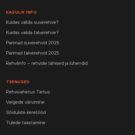
KASULIK INFO
Kuidas valida suverehve?
Kuidas valida talverehve?
Parimad suverehvid 2025
Parimad talverehvid 2025
Rehviinfo – rehvide tähised ja lühendid
TEENUSED
Rehvivahetus Tartus
Velgede värvimine
Sõidukite keretööd
Tulede taastamine