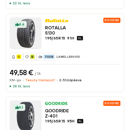
32
tk. laos
SOODNE
8.6
ROTALLA
S130
195/65R15
91
H
XL
LAMELLREHVID
C
B
70DB
49,58
€
/ tk
KM-ga
Tasuta transport
2-5
tööpäeva
28
tk. laos
SOODNE
8.1
GOODRIDE
Z-401
195/65R15
95
H
XL