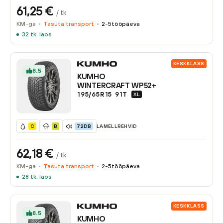
61,25
€
/ tk
KM-ga
Tasuta transport
2-5
tööpäeva
32
tk. laos
KESKKLASS
8.5
KUMHO
WINTERCRAFT WP52+
195/65R15
91
T
XL
LAMELLREHVID
C
B
72DB
62,18
€
/ tk
KM-ga
Tasuta transport
2-5
tööpäeva
28
tk. laos
KESKKLASS
8.5
KUMHO