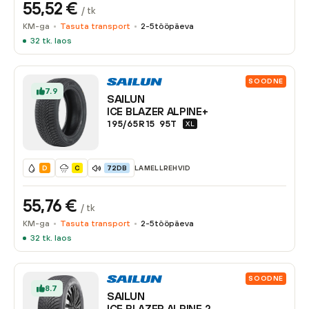
55,52
€
/ tk
KM-ga
Tasuta transport
2-5
tööpäeva
32
tk. laos
SOODNE
7.9
SAILUN
ICE BLAZER ALPINE+
195/65R15
95
T
XL
LAMELLREHVID
D
C
72DB
55,76
€
/ tk
KM-ga
Tasuta transport
2-5
tööpäeva
32
tk. laos
SOODNE
8.7
SAILUN
ICE BLAZER ALPINE 2