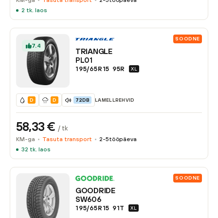
KM-ga
Tasuta transport
2-5
tööpäeva
2
tk. laos
SOODNE
7.4
TRIANGLE
PL01
195/65R15
95
R
XL
LAMELLREHVID
D
D
72DB
58,33
€
/ tk
KM-ga
Tasuta transport
2-5
tööpäeva
32
tk. laos
SOODNE
GOODRIDE
SW606
195/65R15
91
T
XL