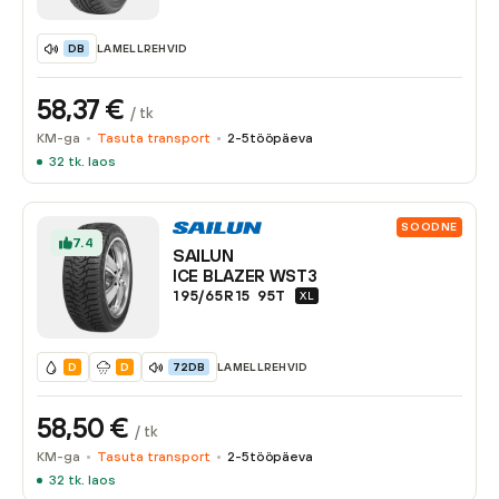
LAMELLREHVID
DB
58,37
€
/ tk
KM-ga
Tasuta transport
2-5
tööpäeva
32
tk. laos
SOODNE
7.4
SAILUN
ICE BLAZER WST3
195/65R15
95
T
XL
LAMELLREHVID
D
D
72DB
58,50
€
/ tk
KM-ga
Tasuta transport
2-5
tööpäeva
32
tk. laos