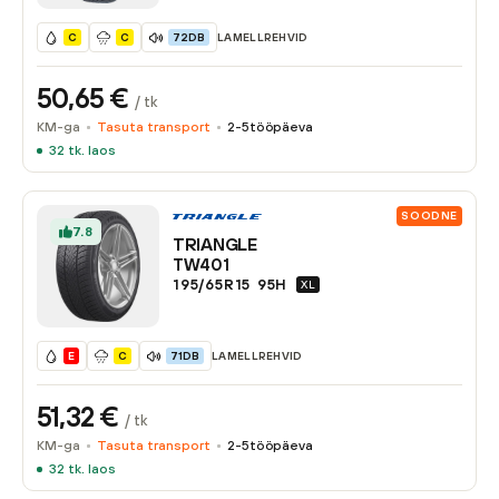
LAMELLREHVID
C
C
72DB
50,65
€
/ tk
KM-ga
Tasuta transport
2-5
tööpäeva
32
tk. laos
SOODNE
7.8
TRIANGLE
TW401
195/65R15
95
H
XL
LAMELLREHVID
E
C
71DB
51,32
€
/ tk
KM-ga
Tasuta transport
2-5
tööpäeva
32
tk. laos