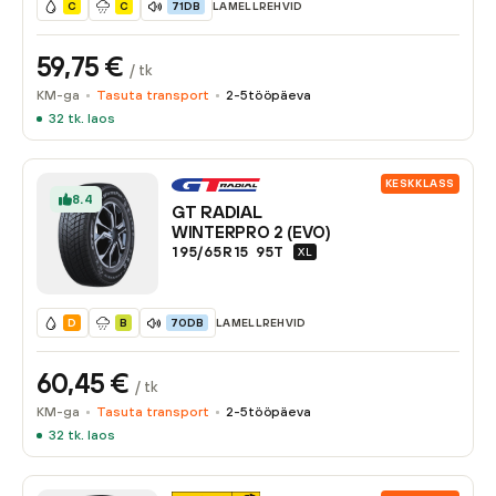
LAMELLREHVID
C
C
71DB
59,75
€
/ tk
KM-ga
Tasuta transport
2-5
tööpäeva
32
tk. laos
KESKKLASS
8.4
GT RADIAL
WINTERPRO 2 (EVO)
195/65R15
95
T
XL
LAMELLREHVID
D
B
70DB
60,45
€
/ tk
KM-ga
Tasuta transport
2-5
tööpäeva
32
tk. laos