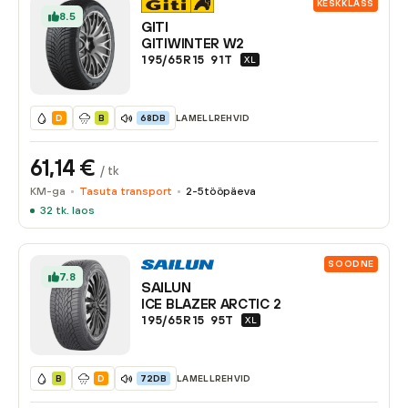
KESKKLASS
8.5
GITI
GITIWINTER W2
195/65R15
91
T
XL
LAMELLREHVID
D
B
68DB
61,14
€
/ tk
KM-ga
Tasuta transport
2-5
tööpäeva
32
tk. laos
SOODNE
7.8
SAILUN
ICE BLAZER ARCTIC 2
195/65R15
95
T
XL
LAMELLREHVID
B
D
72DB