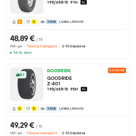
195/65R15
91
H
XL
LAMELLREHVID
D
C
72DB
48,89
€
/ tk
KM-ga
Tasuta transport
2-5
tööpäeva
32
tk. laos
SOODNE
8.1
GOODRIDE
Z-401
195/65R15
95
H
XL
LAMELLREHVID
C
C
72DB
49,29
€
/ tk
KM-ga
Tasuta transport
2-5
tööpäeva