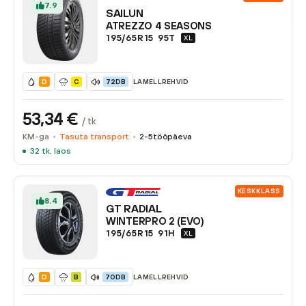
7.9
SAILUN
ATREZZO 4 SEASONS
195/65R15
95
T
XL
LAMELLREHVID
D
C
72DB
53,34
€
/ tk
KM-ga
Tasuta transport
2-5
tööpäeva
32
tk. laos
KESKKLASS
8.4
GT RADIAL
WINTERPRO 2 (EVO)
195/65R15
91
H
XL
LAMELLREHVID
D
B
70DB