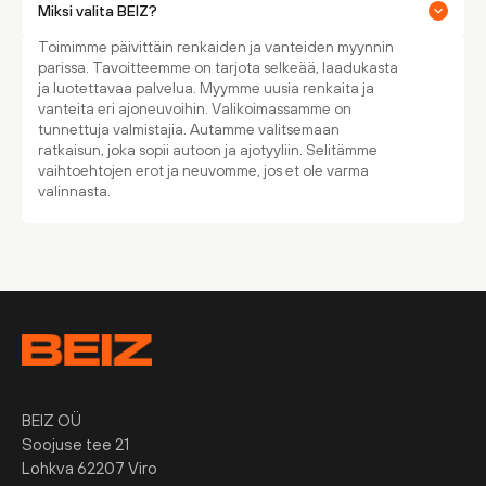
Miksi valita BEIZ?
Toimimme päivittäin renkaiden ja vanteiden myynnin
parissa. Tavoitteemme on tarjota selkeää, laadukasta
ja luotettavaa palvelua. Myymme uusia renkaita ja
vanteita eri ajoneuvoihin. Valikoimassamme on
tunnettuja valmistajia. Autamme valitsemaan
ratkaisun, joka sopii autoon ja ajotyyliin. Selitämme
vaihtoehtojen erot ja neuvomme, jos et ole varma
valinnasta.
BEIZ OÜ
Soojuse tee 21
Lohkva 62207 Viro