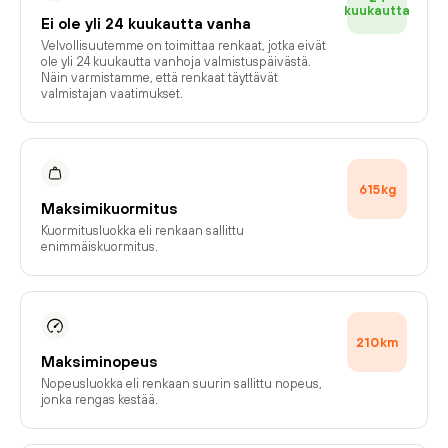
kuukautta
Ei ole yli 24 kuukautta vanha
Velvollisuutemme on toimittaa renkaat, jotka eivät
ole yli 24 kuukautta vanhoja valmistuspäivästä.
Näin varmistamme, että renkaat täyttävät
valmistajan vaatimukset.
615
kg
Maksimikuormitus
Kuormitusluokka eli renkaan sallittu
enimmäiskuormitus.
210
km
Maksiminopeus
Nopeusluokka eli renkaan suurin sallittu nopeus,
jonka rengas kestää.