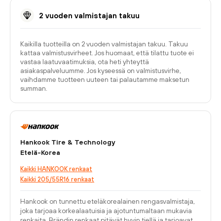
2 vuoden valmistajan takuu
Kaikilla tuotteilla on 2 vuoden valmistajan takuu. Takuu
kattaa valmistusvirheet. Jos huomaat, että tilattu tuote ei
vastaa laatuvaatimuksia, ota heti yhteyttä
asiakaspalveluumme. Jos kyseessä on valmistusvirhe,
vaihdamme tuotteen uuteen tai palautamme maksetun
summan.
Hankook Tire & Technology
Etelä-Korea
Kaikki HANKOOK renkaat
Kaikki 205/55R16 renkaat
Hankook on tunnettu eteläkorealainen rengasvalmistaja,
joka tarjoaa korkealaatuisia ja ajotuntumaltaan mukavia
renkaita. Brändin renkaat pitävät hyvin tiellä ja tarjoavat