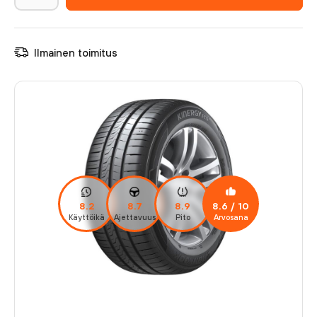
Ilmainen toimitus
8.2
8.7
8.9
8.6
/ 10
Käyttöikä
Ajettavuus
Pito
Arvosana