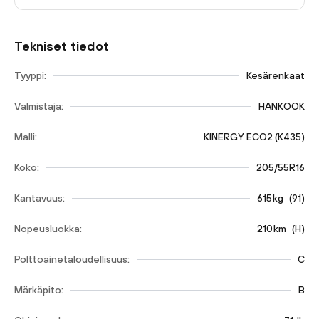
Tekniset tiedot
Tyyppi:
Kesärenkaat
Valmistaja:
HANKOOK
Malli:
KINERGY ECO2 (K435)
Koko:
205/55R16
Kantavuus:
615
kg
(
91
)
Nopeusluokka:
210
km
(
H
)
Polttoainetaloudellisuus:
C
Märkäpito:
B