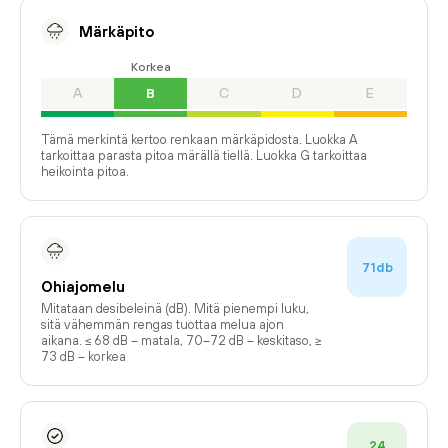
Märkäpito
Korkea
A
B
C
D
E
Tämä merkintä kertoo renkaan märkäpidosta. Luokka A
tarkoittaa parasta pitoa märällä tiellä. Luokka G tarkoittaa
heikointa pitoa.
71db
Ohiajomelu
Mitataan desibeleinä (dB). Mitä pienempi luku,
sitä vähemmän rengas tuottaa melua ajon
aikana. ≤ 68 dB – matala, 70–72 dB – keskitaso, ≥
73 dB – korkea
24