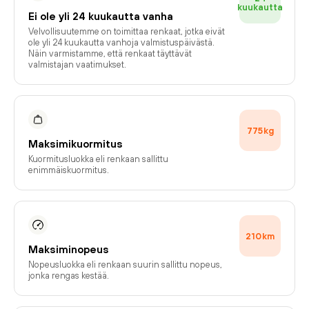
kuukautta
Ei ole yli 24 kuukautta vanha
Velvollisuutemme on toimittaa renkaat, jotka eivät
ole yli 24 kuukautta vanhoja valmistuspäivästä.
Näin varmistamme, että renkaat täyttävät
valmistajan vaatimukset.
775
kg
Maksimikuormitus
Kuormitusluokka eli renkaan sallittu
enimmäiskuormitus.
210
km
Maksiminopeus
Nopeusluokka eli renkaan suurin sallittu nopeus,
jonka rengas kestää.