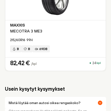
MAXXIS
MECOTRA 3 ME3
215/60R16
99
H
B
B
69DB
82,42
€
24
kpl
/kpl
Usein kysytyt kysymykset
Mistä löytää oman autosi oikea rengaskoko?