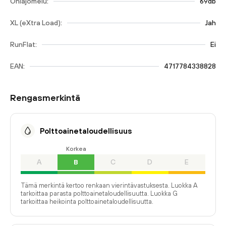
Ohiajomelu:
69db
XL (eXtra Load):
Jah
RunFlat:
Ei
EAN:
4717784338828
Rengasmerkintä
Polttoainetaloudellisuus
Korkea
A
B
C
D
E
Tämä merkintä kertoo renkaan vierintävastuksesta. Luokka A
tarkoittaa parasta polttoainetaloudellisuutta. Luokka G
tarkoittaa heikointa polttoainetaloudellisuutta.