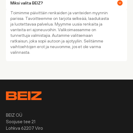
Miksi valita BEIZ?
Toimimme päivittäin renkaiden ja vanteiden myynnin
parissa. Tavoitteemme on tarjota selkeää, laadukasta
ja luotettavaa palvelua. Myymme uusia renkaita ja
vanteita eri ajoneuvoihin. Valikoimassamme on
tunnettuja valmistajia. Autamme valitsemaan
ratkaisun, joka sopii autoon ja ajotyyliin. Selitämme
vaihtoehtojen erot ja neuvomme, jos et ole varma
valinnasta.
BEIZ OÜ
Soojuse tee 21
Lohkva 62207 Viro