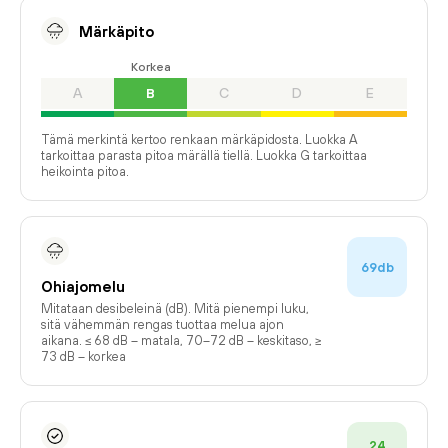
Märkäpito
Korkea
A
B
C
D
E
Tämä merkintä kertoo renkaan märkäpidosta. Luokka A
tarkoittaa parasta pitoa märällä tiellä. Luokka G tarkoittaa
heikointa pitoa.
69db
Ohiajomelu
Mitataan desibeleinä (dB). Mitä pienempi luku,
sitä vähemmän rengas tuottaa melua ajon
aikana. ≤ 68 dB – matala, 70–72 dB – keskitaso, ≥
73 dB – korkea
24