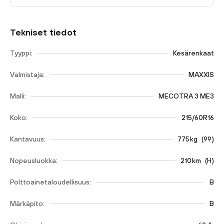
Tekniset tiedot
Tyyppi:
Kesärenkaat
Valmistaja:
MAXXIS
Malli:
MECOTRA 3 ME3
Koko:
215/60R16
Kantavuus:
775
kg
(
99
)
Nopeusluokka:
210
km
(
H
)
Polttoainetaloudellisuus:
B
Märkäpito:
B