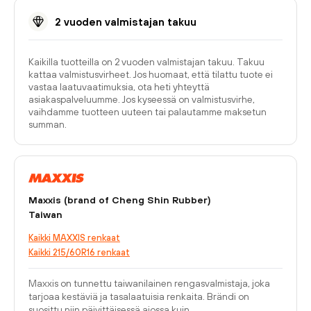
2 vuoden valmistajan takuu
Kaikilla tuotteilla on 2 vuoden valmistajan takuu. Takuu
kattaa valmistusvirheet. Jos huomaat, että tilattu tuote ei
vastaa laatuvaatimuksia, ota heti yhteyttä
asiakaspalveluumme. Jos kyseessä on valmistusvirhe,
vaihdamme tuotteen uuteen tai palautamme maksetun
summan.
Maxxis (brand of Cheng Shin Rubber)
Taiwan
Kaikki MAXXIS renkaat
Kaikki 215/60R16 renkaat
Maxxis on tunnettu taiwanilainen rengasvalmistaja, joka
tarjoaa kestäviä ja tasalaatuisia renkaita. Brändi on
suosittu niin päivittäisessä ajossa kuin