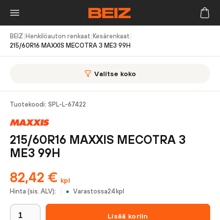
BEIZ
|
Henkilöauton renkaat
|
Kesärenkaat
|
215/60R16 MAXXIS MECOTRA 3 ME3 99H
Valitse koko
Tuotekoodi:
SPL-L-67422
215/60R16 MAXXIS MECOTRA 3
ME3 99H
82,42
€
kpl
Hinta (sis. ALV):
Varastossa
24
kpl
Lisää koriin