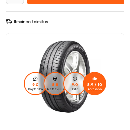
Ilmainen toimitus
9.0
8.8
9.0
8.9
/ 10
Käyttöikä
Ajettavuus
Pito
Arvosana