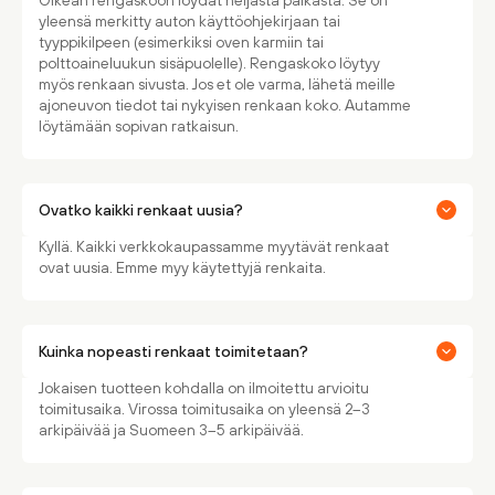
Oikean rengaskoon löydät neljästä paikasta. Se on
yleensä merkitty auton käyttöohjekirjaan tai
tyyppikilpeen (esimerkiksi oven karmiin tai
polttoaineluukun sisäpuolelle). Rengaskoko löytyy
myös renkaan sivusta. Jos et ole varma, lähetä meille
ajoneuvon tiedot tai nykyisen renkaan koko. Autamme
löytämään sopivan ratkaisun.
Ovatko kaikki renkaat uusia?
Kyllä. Kaikki verkkokaupassamme myytävät renkaat
ovat uusia. Emme myy käytettyjä renkaita.
Kuinka nopeasti renkaat toimitetaan?
Jokaisen tuotteen kohdalla on ilmoitettu arvioitu
toimitusaika. Virossa toimitusaika on yleensä 2–3
arkipäivää ja Suomeen 3–5 arkipäivää.