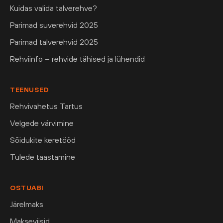
Kuidas valida talverehve?
Parimad suverehvid 2025
Parimad talverehvid 2025
Rehviinfo – rehvide tähised ja lühendid
TEENUSED
Rehvivahetus Tartus
Velgede värvimine
Sõidukite keretööd
Tulede taastamine
OSTUABI
Järelmaks
Makseviisid