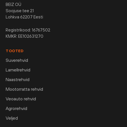
BEIZ OÜ
Soojuse tee 21
Lohkva 62207 Eesti
Registrikood: 16767502
KMKR: EE102631270
TOOTED
Suverehvid
Lamellrehvid
Naastrehvid
Mootorratta rehvid
Veoauto rehvid
Agrorehvid
Veljed