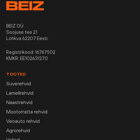
BEIZ OÜ
Soojuse tee 21
Lohkva 62207 Eesti
Registrikood: 16767502
KMKR: EE102631270
TOOTED
Suverehvid
Lamellrehvid
Naastrehvid
Mootorratta rehvid
Veoauto rehvid
Agrorehvid
Veljed