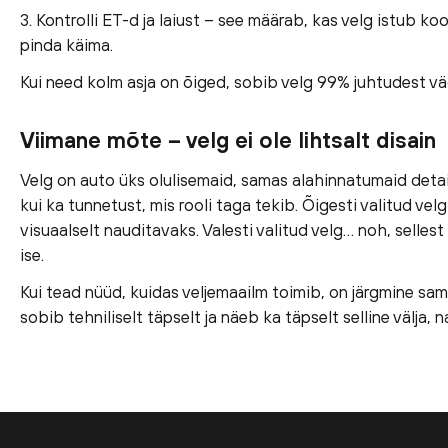
3. Kontrolli ET-d ja laiust – see määrab, kas velg istub k
pinda käima.
Kui need kolm asja on õiged, sobib velg 99% juhtudest vä
Viimane mõte – velg ei ole lihtsalt disain
Velg on auto üks olulisemaid, samas alahinnatumaid detail
kui ka tunnetust, mis rooli taga tekib. Õigesti valitud vel
visuaalselt nauditavaks. Valesti valitud velg… noh, selles
ise.
Kui tead nüüd, kuidas veljemaailm toimib, on järgmine sam
sobib tehniliselt täpselt ja näeb ka täpselt selline välja, 