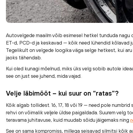
Autovelgede maailm võib esimesel hetkel tunduda nagu om
ET-d, PCD-d ja keskavad — kõik need lühendid kõlavad ju
Tegelikult on velgede loogika väga selge hetkest, kui ar
jaoks tähendab.
Kui oled kunagi mõelnud, miks üks velg sobib autole ideaals
see on just see juhend, mida vajad.
Velje läbimõõt – kui suur on “ratas”?
Kõik algab tollidest. 16, 17, 18 või 19 — need pole numbrid s
rehvi on võimalik veljele üldse paigaldada. Suurem velg 
teravama juhitavuse, kuid muudab sõidu jäigemaks ning
r
See on sama kompromiss, millega seisavad silmitsi kõik a