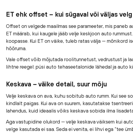
ET ehk offset – kui sügaval või väljas velg
Offset on velgede maailmas see parameeter, mis paneb 
ET määrab, kui kaugele jääb velje keskjoon auto rummust.
koopasse. Kui ET on väike, tuleb ratas välja — mõnikord is
hõõruma.
Vale offset võib mõjutada roolitunnetust, vedrustust ja l
lihtne reegel: püsi auto tehaseetalonide lähedal ja auto k
Keskava – väike detail, suur mõju
Velje keskava on ava, kuhu sobitub auto rumm. Kui see sobi
kindlalt paigas. Kui ava on suurem, kasutatakse tsentreer
lahendus, kuid ideaalis võiks keskava sobida ilma lisadeta
Aga vastupidine olukord — velje keskava väiksem kui au
velge kasutada ei saa. Seda ei venita, ei lihvi ega “tee üm