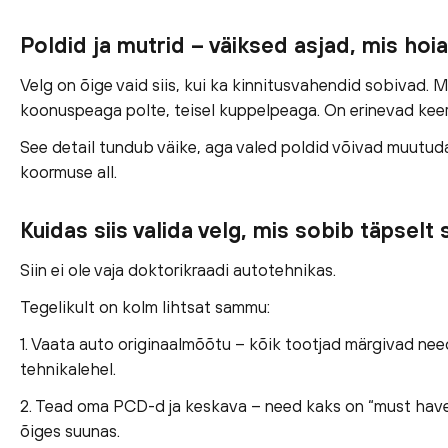
Poldid ja mutrid – väiksed asjad, mis hoia
Velg on õige vaid siis, kui ka kinnitusvahendid sobivad. 
koonuspeaga polte, teisel kuppelpeaga. On erinevad keer
See detail tundub väike, aga valed poldid võivad muutuda o
koormuse all.
Kuidas siis valida velg, mis sobib täpselt 
Siin ei ole vaja doktorikraadi autotehnikas.
Tegelikult on kolm lihtsat sammu:
1. Vaata auto originaalmõõtu – kõik tootjad märgivad need 
tehnikalehel.
2. Tead oma PCD-d ja keskava – need kaks on “must have”
õiges suunas.