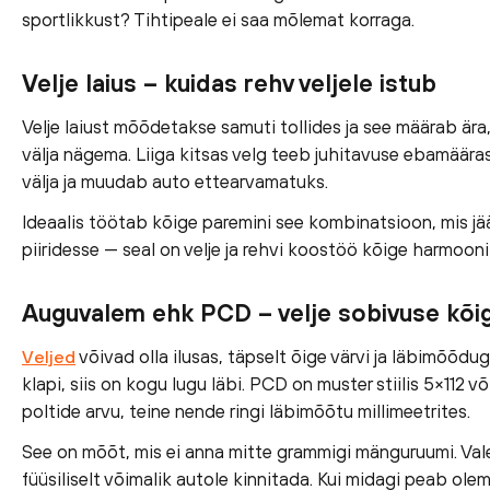
sportlikkust? Tihtipeale ei saa mõlemat korraga.
Velje laius – kuidas rehv veljele istub
Velje laiust mõõdetakse samuti tollides ja see määrab ära,
välja nägema. Liiga kitsas velg teeb juhitavuse ebamäärasek
välja ja muudab auto ettearvamatuks.
Ideaalis töötab kõige paremini see kombinatsioon, mis 
piiridesse — seal on velje ja rehvi koostöö kõige harmooni
Auguvalem ehk PCD – velje sobivuse kõi
võivad olla ilusas, täpselt õige värvi ja läbimõõdu
Veljed
klapi, siis on kogu lugu läbi. PCD on muster stiilis 5×112
poltide arvu, teine nende ringi läbimõõtu millimeetrites.
See on mõõt, mis ei anna mitte grammigi mänguruumi. Val
füüsiliselt võimalik autole kinnitada. Kui midagi peab olema