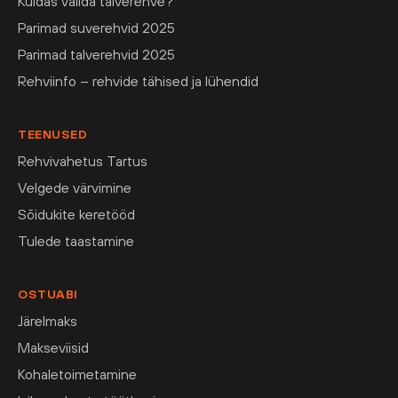
Kuidas valida talverehve?
Parimad suverehvid 2025
Parimad talverehvid 2025
Rehviinfo – rehvide tähised ja lühendid
TEENUSED
Rehvivahetus Tartus
Velgede värvimine
Sõidukite keretööd
Tulede taastamine
OSTUABI
Järelmaks
Makseviisid
Kohaletoimetamine