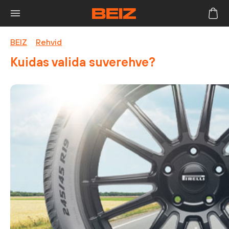
BEIZ
>
Rehvid
>
Kuidas valida suverehve?
Kuidas valida suverehve?