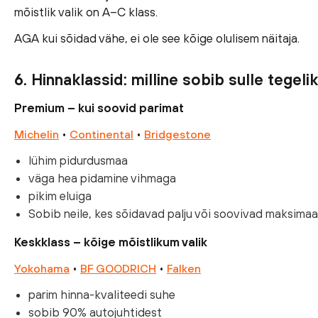
mõistlik valik on A–C klass.
AGA kui sõidad vähe, ei ole see kõige olulisem näitaja.
6. Hinnaklassid: milline sobib sulle tegeli
Premium – kui soovid parimat
•
•
Michelin
Continental
Bridgestone
lühim pidurdusmaa
väga hea pidamine vihmaga
pikim eluiga
Sobib neile, kes sõidavad palju või soovivad maksimaa
Keskklass – kõige mõistlikum valik
•
•
Yokohama
BF GOODRICH
Falken
parim hinna-kvaliteedi suhe
sobib 90% autojuhtidest