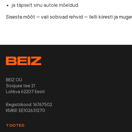
ja täpselt sinu autole mõeldud.
Sisesta mõõt — vali sobivad rehvid — telli kiiresti ja mug
BEIZ OÜ
Soojuse tee 21
Lohkva 62207 Eesti
Registrikood: 16767502
KMKR: EE102631270
TOOTED