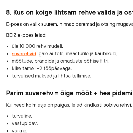
8. Kus on kõige lihtsam rehve valida ja os
E-poes on valik suurem, hinnad paremad ja otsing mugav
BEIZ e-poes leiad:
üle 10 000 rehvimudeli,
igale autole, maasturile ja kaubikule,
suverehvid
mõõtude, brändide ja omaduste põhise filtri,
kiire tarne 1–2 tööpäevaga,
turvalised maksed ja lihtsa tellimise.
Parim suverehv = õige mõõt + hea pidamin
Kui need kolm asja on paigas, leiad kindlasti sobiva rehvi,
turvaline,
vastupidav,
vaikne,