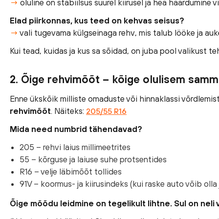
→
oluline on stabiilsus suurel kiirusel ja hea haardumine 
Elad piirkonnas, kus teed on kehvas seisus?
→
vali tugevama külgseinaga rehv, mis talub lööke ja auk
Kui tead, kuidas ja kus sa sõidad, on juba pool valikust te
2. Õige rehvimõõt – kõige olulisem samm
Enne ükskõik milliste omaduste või hinnaklassi võrdlemi
rehvimõõt
. Näiteks:
205/55 R16
Mida need numbrid tähendavad?
205 – rehvi laius millimeetrites
55 – kõrguse ja laiuse suhe protsentides
R16 – velje läbimõõt tollides
91V – koormus- ja kiirusindeks (kui raske auto võib olla
Õige mõõdu leidmine on tegelikult lihtne. Sul on neli 