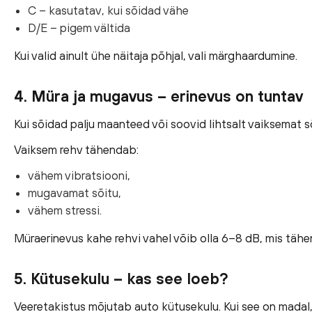
C – kasutatav, kui sõidad vähe
D/E – pigem vältida
Kui valid ainult ühe näitaja põhjal, vali märghaardumine.
4. Müra ja mugavus – erinevus on tuntav
Kui sõidad palju maanteed või soovid lihtsalt vaiksemat sõ
Vaiksem rehv tähendab:
vähem vibratsiooni,
mugavamat sõitu,
vähem stressi.
Müraerinevus kahe rehvi vahel võib olla 6–8 dB, mis tähe
5. Kütusekulu – kas see loeb?
Veeretakistus mõjutab auto kütusekulu. Kui see on madal