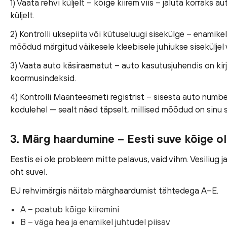
1) Vaata rehvi küljelt – kõige kiirem viis – jaluta korraks 
küljelt.
2) Kontrolli uksepiita või kütuseluugi sisekülge – enamik
mõõdud märgitud väikesele kleebisele juhiukse siseküljel 
3) Vaata auto käsiraamatut – auto kasutusjuhendis on kirj
koormusindeksid.
4) Kontrolli Maanteeameti registrist – sisesta auto num
kodulehel — sealt näed täpselt, millised mõõdud on sinu s
3. Märg haardumine – Eesti suve kõige ol
Eestis ei ole probleem mitte palavus, vaid vihm. Vesiliug j
oht suvel.
EU rehvimärgis näitab märghaardumist tähtedega A–E.
A – peatub kõige kiiremini
B – väga hea ja enamikel juhtudel piisav