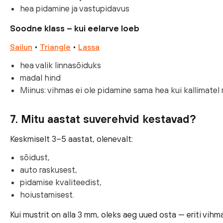
hea pidamine ja vastupidavus
Soodne klass – kui eelarve loeb
•
•
Sailun
Triangle
Lassa
hea valik linnasõiduks
madal hind
Miinus: vihmas ei ole pidamine sama hea kui kallimatel 
7. Mitu aastat suverehvid kestavad?
Keskmiselt 3–5 aastat, olenevalt:
sõidust,
auto raskusest,
pidamise kvaliteedist,
hoiustamisest.
Kui mustrit on alla 3 mm, oleks aeg uued osta — eriti vih