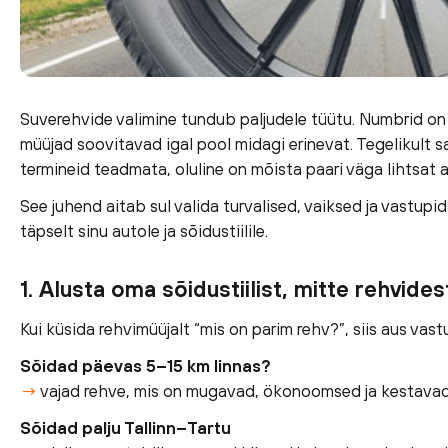
Suverehvide valimine tundub paljudele tüütu. Numbrid on ke
müüjad soovitavad igal pool midagi erinevat. Tegelikult sa
termineid teadmata, oluline on mõista paari väga lihtsat a
See juhend aitab sul valida turvalised, vaiksed ja vastup
täpselt sinu autole ja sõidustiilile.
1. Alusta oma sõidustiilist, mitte rehvides
Kui küsida rehvimüüjalt “mis on parim rehv?”, siis aus vast
Sõidad päevas 5–15 km linnas?
→
vajad rehve, mis on mugavad, ökonoomsed ja kestavad
Sõidad palju Tallinn–Tartu