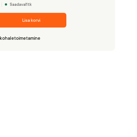
Saadaval
1
tk
Lisa korvi
 kohaletoimetamine