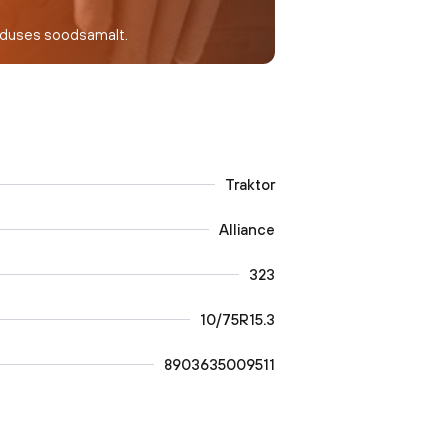
nduses soodsamalt.
Traktor
Alliance
323
10/75R15.3
8903635009511