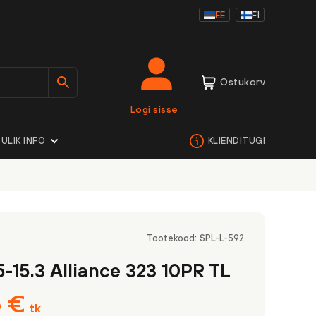
EE
FI
Ostukorv
Logi sisse
ULIK INFO
KLIENDITUGI
Tootekood:
SPL-L-592
5-15.3 Alliance 323 10PR TL
6
€
tk