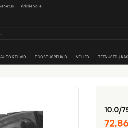
vahetus
Ärikliendile
AUTO REHVID
TÖÖSTUSREHVID
VELJED
TEENUSED | KAS
10.0/7
72,8