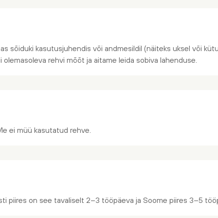
jas sõiduki kasutusjuhendis või andmesildil (näiteks uksel või kütus
õi olemasoleva rehvi mõõt ja aitame leida sobiva lahenduse.
Me ei müü kasutatud rehve.
ti piires on see tavaliselt 2–3 tööpäeva ja Soome piires 3–5 töö