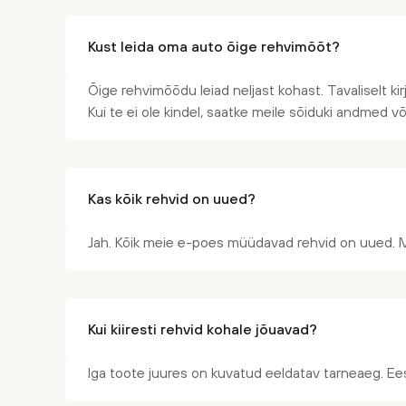
Kust leida oma auto õige rehvimõõt?
Õige rehvimõõdu leiad neljast kohast. Tavaliselt kir
Kui te ei ole kindel, saatke meile sõiduki andmed v
Kas kõik rehvid on uued?
Jah. Kõik meie e-poes müüdavad rehvid on uued. 
Kui kiiresti rehvid kohale jõuavad?
Iga toote juures on kuvatud eeldatav tarneaeg. Ees