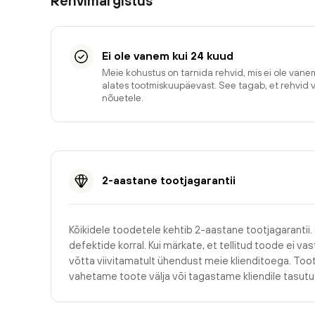
Rehvimärgistus
Ei ole vanem kui 24 kuud
Meie kohustus on tarnida rehvid, mis ei ole van
alates tootmiskuupäevast. See tagab, et rehvid 
nõuetele.
2-aastane tootjagarantii
Kõikidele toodetele kehtib 2-aastane tootjagarantii.
defektide korral. Kui märkate, et tellitud toode ei v
võtta viivitamatult ühendust meie klienditoega. Too
vahetame toote välja või tagastame kliendile tasu