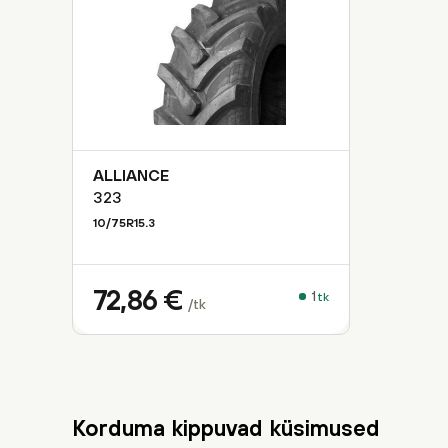
ALLIANCE
323
10/75R15.3
72,86
€
1
tk
/tk
Korduma kippuvad küsimused