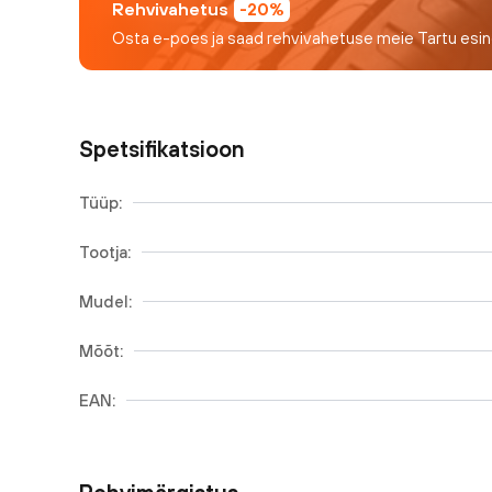
Rehvivahetus
-20%
Osta e-poes ja saad rehvivahetuse meie Tartu esi
Spetsifikatsioon
Tüüp:
Tootja:
Mudel:
Mõõt:
EAN: