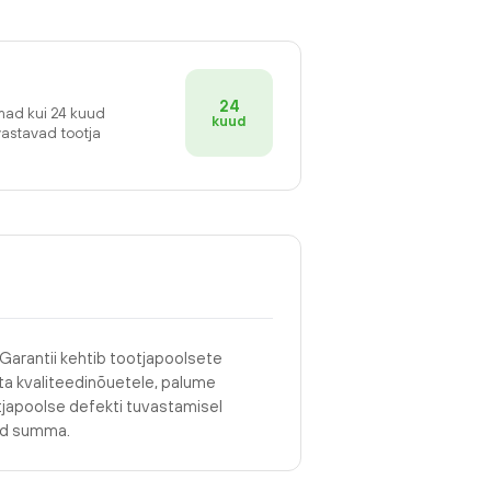
24
emad kui 24 kuud
kuud
vastavad tootja
 Garantii kehtib tootjapoolsete
asta kvaliteedinõuetele, palume
tjapoolse defekti tuvastamisel
tud summa.