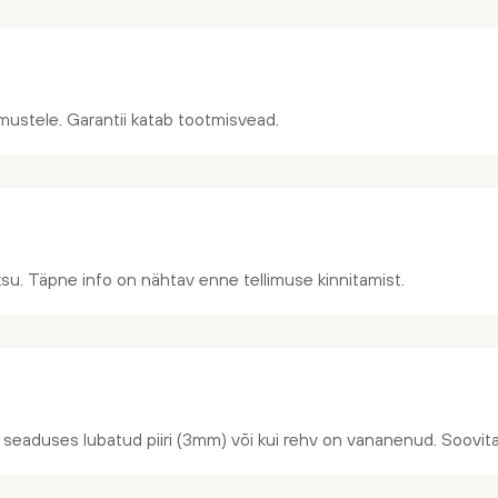
gimustele. Garantii katab tootmisvead.
su. Täpne info on nähtav enne tellimuse kinnitamist.
 seaduses lubatud piiri (3mm) või kui rehv on vananenud. Soovita