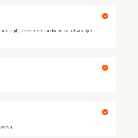
eluugil). Rehvimõõt on kirjas ka rehvi küljel.
päeva.