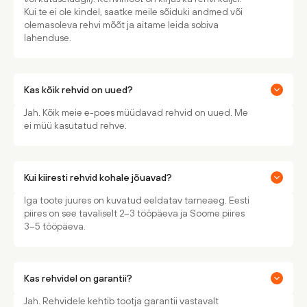
Kui te ei ole kindel, saatke meile sõiduki andmed või
olemasoleva rehvi mõõt ja aitame leida sobiva
lahenduse.
Kas kõik rehvid on uued?
Jah. Kõik meie e-poes müüdavad rehvid on uued. Me
ei müü kasutatud rehve.
Kui kiiresti rehvid kohale jõuavad?
Iga toote juures on kuvatud eeldatav tarneaeg. Eesti
piires on see tavaliselt 2–3 tööpäeva ja Soome piires
3–5 tööpäeva.
Kas rehvidel on garantii?
Jah. Rehvidele kehtib tootja garantii vastavalt