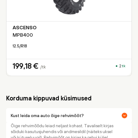
ASCENSO
MPB400
12.5/R18
199,18
€
2
tk
/tk
Korduma kippuvad küsimused
Kust leida oma auto õige rehvimõõt?
Õige rehvimõõdu leiad neljast kohast. Tavaliselt kirjas
sõiduki kasutusjuhendis või andmesildil (näiteks uksel
või kütuseluugil). Rehvimõõt on kirjas ka rehvi küljel.