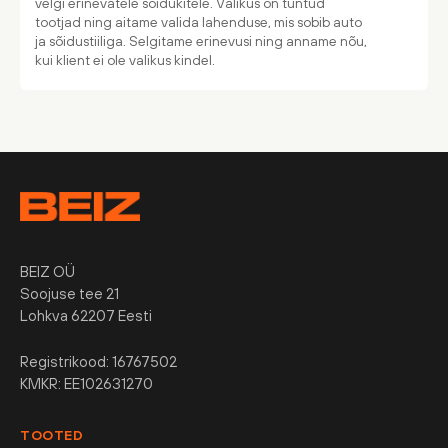
velgi erinevatele sõidukitele. Valikus on tuntud
tootjad ning aitame valida lahenduse, mis sobib auto
ja sõidustiiliga. Selgitame erinevusi ning anname nõu,
kui klient ei ole valikus kindel.
BEIZ OÜ
Soojuse tee 21
Lohkva 62207 Eesti
Registrikood: 16767502
KMKR: EE102631270
TOOTED