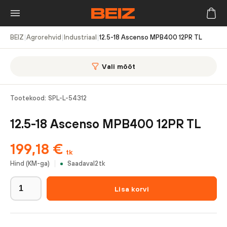
BEIZ
|
Agrorehvid
|
Industriaal
|
12.5-18 Ascenso MPB400 12PR TL
Vali mõõt
Tootekood:
SPL-L-54312
12.5-18 Ascenso MPB400 12PR TL
199,18
€
tk
Hind (KM-ga)
Saadaval
2
tk
Lisa korvi