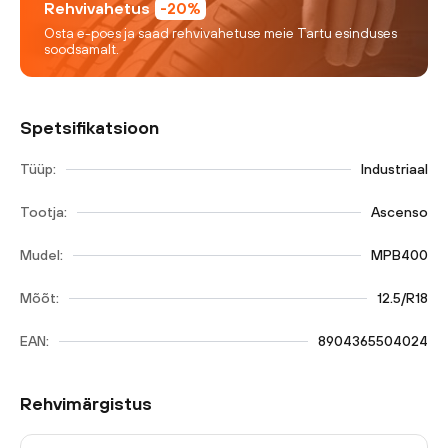
Rehvivahetus
-20%
Osta e-poes ja saad rehvivahetuse meie Tartu esinduses
soodsamalt.
Spetsifikatsioon
Tüüp:
Industriaal
Tootja:
Ascenso
Mudel:
MPB400
Mõõt:
12.5/R18
EAN:
8904365504024
Rehvimärgistus