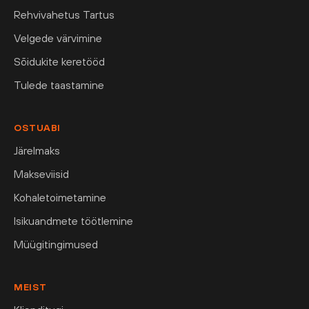
Rehvivahetus Tartus
Velgede värvimine
Sõidukite keretööd
Tulede taastamine
OSTUABI
Järelmaks
Makseviisid
Kohaletoimetamine
Isikuandmete töötlemine
Müügitingimused
MEIST