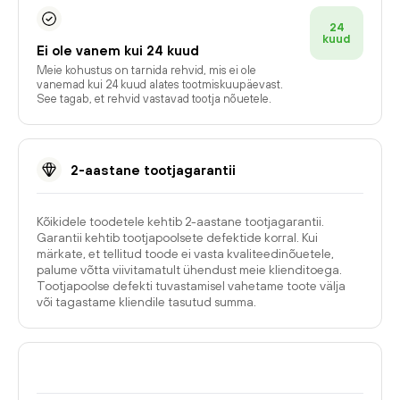
24
kuud
Ei ole vanem kui 24 kuud
Meie kohustus on tarnida rehvid, mis ei ole
vanemad kui 24 kuud alates tootmiskuupäevast.
See tagab, et rehvid vastavad tootja nõuetele.
2-aastane tootjagarantii
Kõikidele toodetele kehtib 2-aastane tootjagarantii.
Garantii kehtib tootjapoolsete defektide korral. Kui
märkate, et tellitud toode ei vasta kvaliteedinõuetele,
palume võtta viivitamatult ühendust meie klienditoega.
Tootjapoolse defekti tuvastamisel vahetame toote välja
või tagastame kliendile tasutud summa.