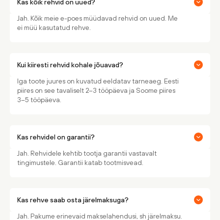
Kas kõik rehvid on uued?
Jah. Kõik meie e-poes müüdavad rehvid on uued. Me
ei müü kasutatud rehve.
Kui kiiresti rehvid kohale jõuavad?
Iga toote juures on kuvatud eeldatav tarneaeg. Eesti
piires on see tavaliselt 2–3 tööpäeva ja Soome piires
3–5 tööpäeva.
Kas rehvidel on garantii?
Jah. Rehvidele kehtib tootja garantii vastavalt
tingimustele. Garantii katab tootmisvead.
Kas rehve saab osta järelmaksuga?
Jah. Pakume erinevaid makselahendusi, sh järelmaksu.