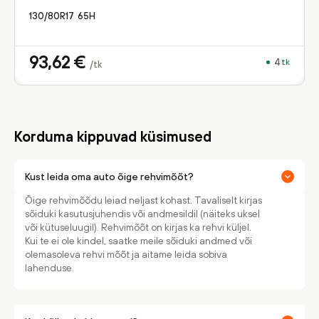
130/80R17
65
H
93,62
€
4
tk
/tk
Korduma kippuvad küsimused
Kust leida oma auto õige rehvimõõt?
Õige rehvimõõdu leiad neljast kohast. Tavaliselt kirjas
sõiduki kasutusjuhendis või andmesildil (näiteks uksel
või kütuseluugil). Rehvimõõt on kirjas ka rehvi küljel.
Kui te ei ole kindel, saatke meile sõiduki andmed või
olemasoleva rehvi mõõt ja aitame leida sobiva
lahenduse.