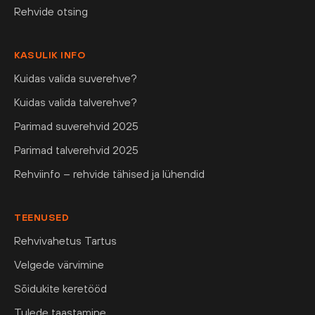
Rehvide otsing
KASULIK INFO
Kuidas valida suverehve?
Kuidas valida talverehve?
Parimad suverehvid 2025
Parimad talverehvid 2025
Rehviinfo – rehvide tähised ja lühendid
TEENUSED
Rehvivahetus Tartus
Velgede värvimine
Sõidukite keretööd
Tulede taastamine