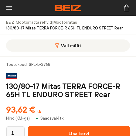
BEIZ
|
Mootorratta rehvid
|
Mootorratas
|
130/80-17 Mitas TERRA FORCE-R 65H TL ENDURO STREET Rear
Vali mõõt
Tootekood:
SPL-L-3768
130/80-17 Mitas TERRA FORCE-R
65H TL ENDURO STREET Rear
93,62
€
tk
Hind (KM-ga)
Saadaval
4
tk
Lisa korvi