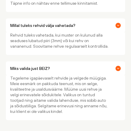
Täpne info on nähtav enne tellimuse kinnitamist.
Millal tuleks rehvid välja vahetada?
Rehvid tuleks vahetada, kui muster on kulunud alla
seaduses lubatud piiri (3mm) või kui rehv on
vananenud. Soovitame rehve regulaarselt kontrollida.
Miks valida just BEIZ?
Tegeleme igapäevaselt rehvide ja velgede müügiga.
Meie eesmärk on pakkuda teenust, mis on selge,
kvaliteetne ja usaldusväärne. Müüme uusi rehve ja
velgi erinevatele sõidukitele. Valikus on tuntud
tootjad ning aitame valida lahenduse, mis sobib auto
ja sõidustiiliga. Selgitame erinevusi ning anname nõu,
kui klient ei ole valikus kindel.