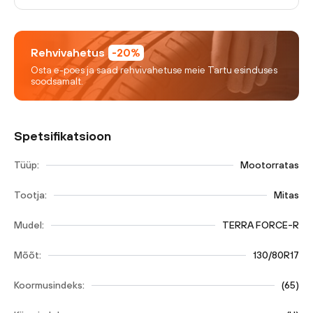
Rehvivahetus
-20%
Osta e-poes ja saad rehvivahetuse meie Tartu esinduses
soodsamalt.
Spetsifikatsioon
Tüüp:
Mootorratas
Tootja:
Mitas
Mudel:
TERRA FORCE-R
Mõõt:
130/80R17
Koormusindeks:
(
65
)