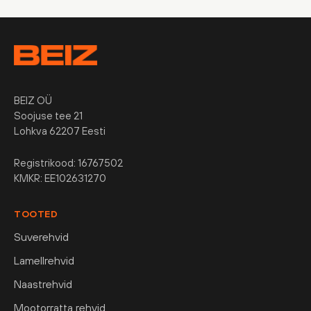
BEIZ OÜ
Soojuse tee 21
Lohkva 62207 Eesti
Registrikood: 16767502
KMKR: EE102631270
TOOTED
Suverehvid
Lamellrehvid
Naastrehvid
Mootorratta rehvid