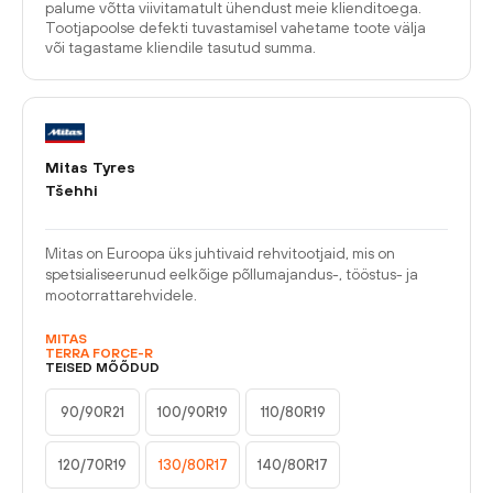
palume võtta viivitamatult ühendust meie klienditoega.
Tootjapoolse defekti tuvastamisel vahetame toote välja
või tagastame kliendile tasutud summa.
Mitas Tyres
Tšehhi
Mitas on Euroopa üks juhtivaid rehvitootjaid, mis on
spetsialiseerunud eelkõige põllumajandus-, tööstus- ja
mootorrattarehvidele.
MITAS
TERRA FORCE-R
TEISED MÕÕDUD
90/90R21
100/90R19
110/80R19
120/70R19
130/80R17
140/80R17