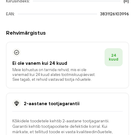
Kiirusindeks:
(
H
)
EAN:
3831126103996
Rehvimärgistus
24
kuud
Ei ole vanem kui 24 kuud
Meie kohustus on tarnida rehvid, mis ei ole
vanemad kui 24 kuud alates tootmiskuupäevast.
See tagab, et rehvid vastavad tootja nõuetele.
2-aastane tootjagarantii
Kõikidele toodetele kehtib 2-aastane tootjagarantii.
Garantii kehtib tootjapoolsete defektide korral. Kui
märkate, et tellitud toode ei vasta kvaliteedinõuetele,