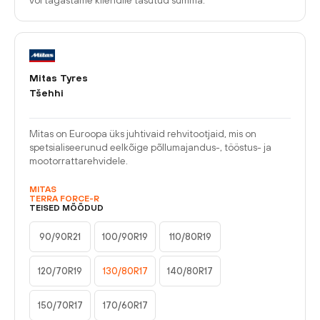
või tagastame kliendile tasutud summa.
Mitas Tyres
Tšehhi
Mitas on Euroopa üks juhtivaid rehvitootjaid, mis on
spetsialiseerunud eelkõige põllumajandus-, tööstus- ja
mootorrattarehvidele.
MITAS
TERRA FORCE-R
TEISED MÕÕDUD
90/90R21
100/90R19
110/80R19
120/70R19
130/80R17
140/80R17
150/70R17
170/60R17