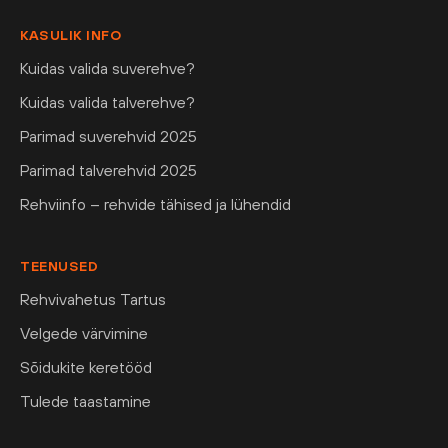
KASULIK INFO
Kuidas valida suverehve?
Kuidas valida talverehve?
Parimad suverehvid 2025
Parimad talverehvid 2025
Rehviinfo – rehvide tähised ja lühendid
TEENUSED
Rehvivahetus Tartus
Velgede värvimine
Sõidukite keretööd
Tulede taastamine