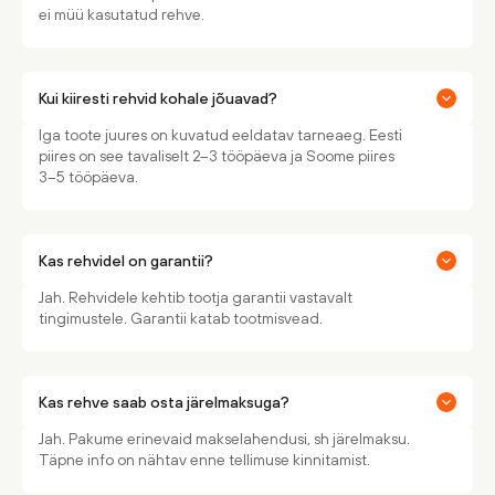
ei müü kasutatud rehve.
Kui kiiresti rehvid kohale jõuavad?
Iga toote juures on kuvatud eeldatav tarneaeg. Eesti
piires on see tavaliselt 2–3 tööpäeva ja Soome piires
3–5 tööpäeva.
Kas rehvidel on garantii?
Jah. Rehvidele kehtib tootja garantii vastavalt
tingimustele. Garantii katab tootmisvead.
Kas rehve saab osta järelmaksuga?
Jah. Pakume erinevaid makselahendusi, sh järelmaksu.
Täpne info on nähtav enne tellimuse kinnitamist.