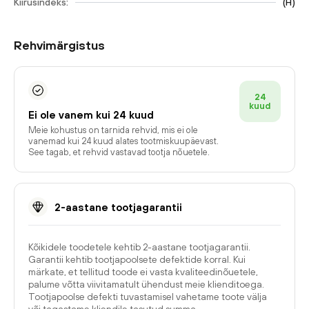
Kiirusindeks:
(
H
)
Rehvimärgistus
24
kuud
Ei ole vanem kui 24 kuud
Meie kohustus on tarnida rehvid, mis ei ole
vanemad kui 24 kuud alates tootmiskuupäevast.
See tagab, et rehvid vastavad tootja nõuetele.
2-aastane tootjagarantii
Kõikidele toodetele kehtib 2-aastane tootjagarantii.
Garantii kehtib tootjapoolsete defektide korral. Kui
märkate, et tellitud toode ei vasta kvaliteedinõuetele,
palume võtta viivitamatult ühendust meie klienditoega.
Tootjapoolse defekti tuvastamisel vahetame toote välja