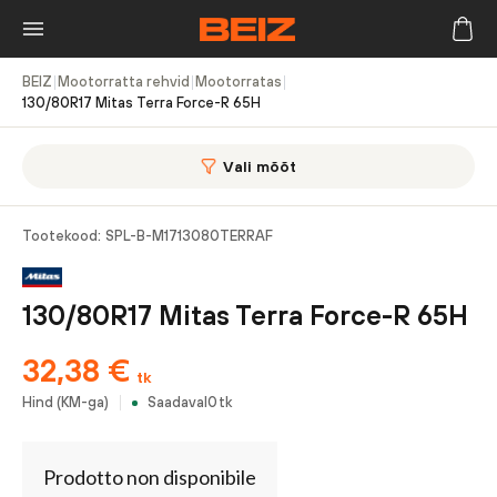
BEIZ
|
Mootorratta rehvid
|
Mootorratas
|
130/80R17 Mitas Terra Force-R 65H
Vali mõõt
Tootekood:
SPL-B-M1713080TERRAF
130/80R17 Mitas Terra Force-R 65H
32,38
€
tk
Hind (KM-ga)
Saadaval
0
tk
Prodotto non disponibile