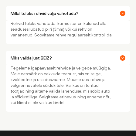
Millal tuleks rehvid välja vahetada?
Rehvid tuleks vahetada, kui muster on kulunud alla
seaduses lubatud piiri (3mm) või kui rehv on
vananenud. Soovitame rehve regulaarselt kontrollida.
Miks valida just BEIZ?
Tegeleme igapäevaselt rehvide ja velgede müügiga.
Meie eesmärk on pakkuda teenust, mis on selge,
kvaliteetne ja usaldusväärne. Müüme uusi rehve ja
velgi erinevatele sõidukitele. Valikus on tuntud
tootjad ning aitame valida lahenduse, mis sobib auto
ja sõidustiiliga. Selgitame erinevusi ning anname nõu,
kui klient ei ole valikus kindel.