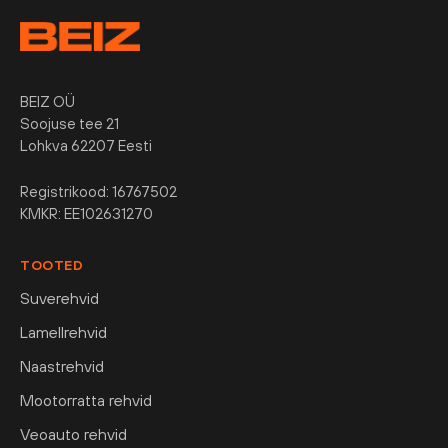
BEIZ OÜ
Soojuse tee 21
Lohkva 62207 Eesti
Registrikood: 16767502
KMKR: EE102631270
TOOTED
Suverehvid
Lamellrehvid
Naastrehvid
Mootorratta rehvid
Veoauto rehvid