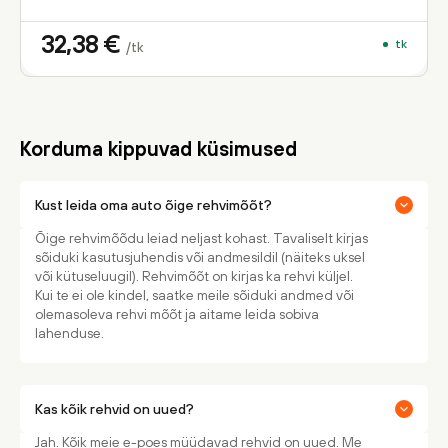
32,38
€
tk
/tk
Korduma kippuvad küsimused
Kust leida oma auto õige rehvimõõt?
Õige rehvimõõdu leiad neljast kohast. Tavaliselt kirjas
sõiduki kasutusjuhendis või andmesildil (näiteks uksel
või kütuseluugil). Rehvimõõt on kirjas ka rehvi küljel.
Kui te ei ole kindel, saatke meile sõiduki andmed või
olemasoleva rehvi mõõt ja aitame leida sobiva
lahenduse.
Kas kõik rehvid on uued?
Jah. Kõik meie e-poes müüdavad rehvid on uued. Me