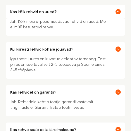
Kas kõik rehvid on uued?
Jah. Kõik meie e-poes müüdavad rehvid on uued. Me
ei müü kasutatud rehve.
Kui kiiresti rehvid kohale jõuavad?
Iga toote juures on kuvatud eeldatav tarneaeg. Eesti
piires on see tavaliselt 2–3 tööpäeva ja Soome piires
3–5 tööpäeva.
Kas rehvidel on garantii?
Jah. Rehvidele kehtib tootja garantii vastavalt
tingimustele. Garantii katab tootmisvead.
Kas rehve saab osta järelmaksuga?