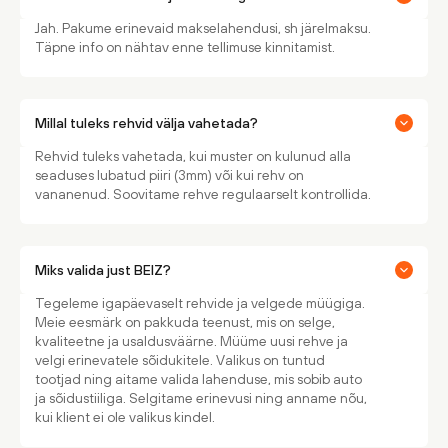
Jah. Pakume erinevaid makselahendusi, sh järelmaksu.
Täpne info on nähtav enne tellimuse kinnitamist.
Millal tuleks rehvid välja vahetada?
Rehvid tuleks vahetada, kui muster on kulunud alla
seaduses lubatud piiri (3mm) või kui rehv on
vananenud. Soovitame rehve regulaarselt kontrollida.
Miks valida just BEIZ?
Tegeleme igapäevaselt rehvide ja velgede müügiga.
Meie eesmärk on pakkuda teenust, mis on selge,
kvaliteetne ja usaldusväärne. Müüme uusi rehve ja
velgi erinevatele sõidukitele. Valikus on tuntud
tootjad ning aitame valida lahenduse, mis sobib auto
ja sõidustiiliga. Selgitame erinevusi ning anname nõu,
kui klient ei ole valikus kindel.