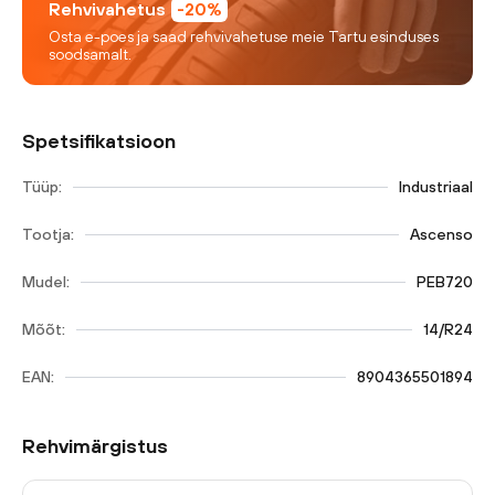
Rehvivahetus
-20%
Osta e-poes ja saad rehvivahetuse meie Tartu esinduses
soodsamalt.
Spetsifikatsioon
Tüüp:
Industriaal
Tootja:
Ascenso
Mudel:
PEB720
Mõõt:
14/R24
EAN:
8904365501894
Rehvimärgistus