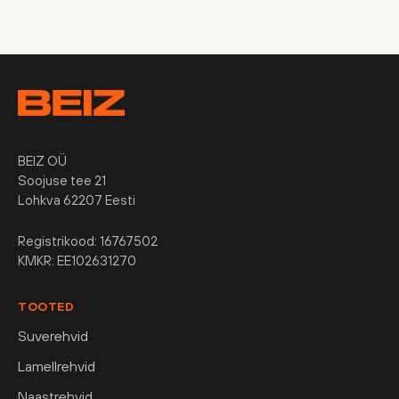
BEIZ OÜ
Soojuse tee 21
Lohkva 62207 Eesti
Registrikood: 16767502
KMKR: EE102631270
TOOTED
Suverehvid
Lamellrehvid
Naastrehvid