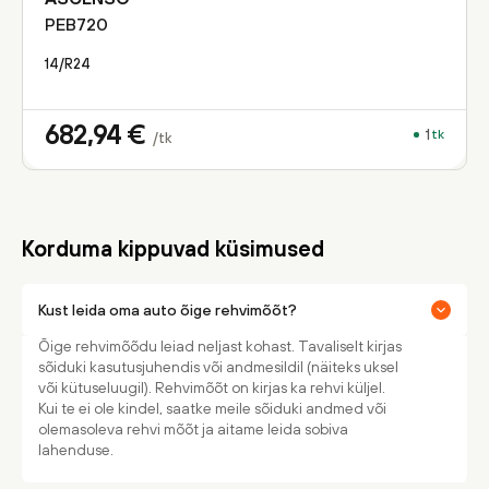
PEB720
14/R24
682,94
€
1
tk
/tk
Korduma kippuvad küsimused
Kust leida oma auto õige rehvimõõt?
Õige rehvimõõdu leiad neljast kohast. Tavaliselt kirjas
sõiduki kasutusjuhendis või andmesildil (näiteks uksel
või kütuseluugil). Rehvimõõt on kirjas ka rehvi küljel.
Kui te ei ole kindel, saatke meile sõiduki andmed või
olemasoleva rehvi mõõt ja aitame leida sobiva
lahenduse.