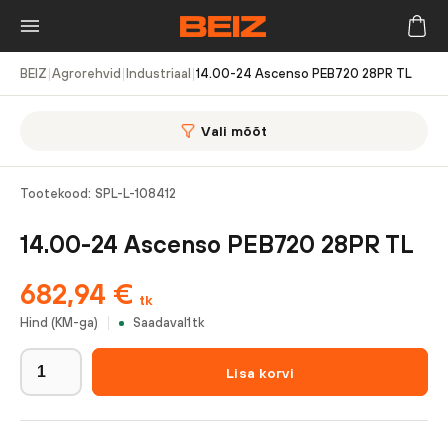
BEIZ
|
Agrorehvid
|
Industriaal
|
14.00-24 Ascenso PEB720 28PR TL
Vali mõõt
Tootekood:
SPL-L-108412
14.00-24 Ascenso PEB720 28PR TL
682,94
€
tk
Hind (KM-ga)
Saadaval
1
tk
Lisa korvi