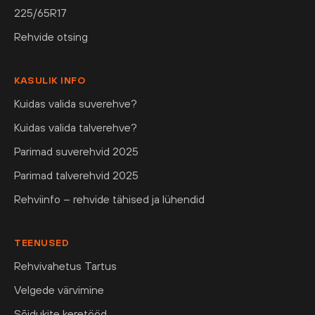
225/65R17
Rehvide otsing
KASULIK INFO
Kuidas valida suverehve?
Kuidas valida talverehve?
Parimad suverehvid 2025
Parimad talverehvid 2025
Rehviinfo – rehvide tähised ja lühendid
TEENUSED
Rehvivahetus Tartus
Velgede värvimine
Sõidukite keretööd