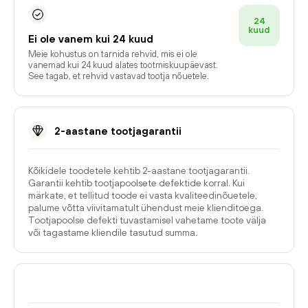
24
kuud
Ei ole vanem kui 24 kuud
Meie kohustus on tarnida rehvid, mis ei ole
vanemad kui 24 kuud alates tootmiskuupäevast.
See tagab, et rehvid vastavad tootja nõuetele.
2-aastane tootjagarantii
Kõikidele toodetele kehtib 2-aastane tootjagarantii.
Garantii kehtib tootjapoolsete defektide korral. Kui
märkate, et tellitud toode ei vasta kvaliteedinõuetele,
palume võtta viivitamatult ühendust meie klienditoega.
Tootjapoolse defekti tuvastamisel vahetame toote välja
või tagastame kliendile tasutud summa.