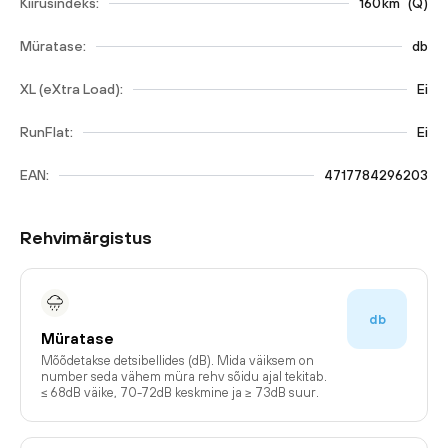
Kiirusindeks:
160
km
(
Q
)
Müratase:
db
XL (eXtra Load):
Ei
RunFlat:
Ei
EAN:
4717784296203
Rehvimärgistus
db
Müratase
Mõõdetakse detsibellides (dB). Mida väiksem on
number seda vähem müra rehv sõidu ajal tekitab.
≤ 68dB väike, 70-72dB keskmine ja ≥ 73dB suur.