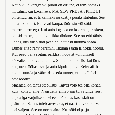
Kaubiku ja kergveoki puhul on oluline, et rehv töötaks
nii tühjalt kui koormaga. MA-SLW PRESA SPIKE LT
on tehtud nii, et ta kannaks raskust ja püsiks stabiilne. See
annab kindlust, kui vead kaupa, tööriistu või sõidad
mitme inimesega. Kui auto tagaosa on koormaga raskem,
on pidamine ja juhitavus ikka ühtlane. See on eriti tähtis
linnas, kus tuleb tihti peatuda ja uuesti liikuma saada.
Lumes aitab rehv paremini liikuma saada ja hoida hoogu.
Kui pead välja sõitma parklast, hoovist või lumiselt
kõrvalteelt, on vahe tuntav. Samuti on abi siis, kui lörts
koguneb rööbastesse ja auto kipub ujuma. Rehv aitab
hoida suunda ja vähendab seda tunnet, et auto “läheb
omasoodu”.
Maanteel on tähtis stabiilsus. Talvel võib tee olla kohati
kuiv, kohati jäine. Naastrehv annab siin turvatunde, sest
ei pea iga varjulise kurvi ees mõtlema, kas asfalt on
jäätunud. Samas tuleb arvestada, et naastrehv on kuival
teel valjem. See on normaalne. Kui sõidad palju