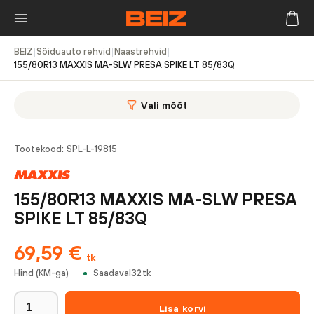
BEIZ
|
Sõiduauto rehvid
|
Naastrehvid
|
155/80R13 MAXXIS MA-SLW PRESA SPIKE LT 85/83Q
Vali mõõt
Tootekood:
SPL-L-19815
155/80R13 MAXXIS MA-SLW PRESA
SPIKE LT 85/83Q
69,59
€
tk
Hind (KM-ga)
Saadaval
32
tk
Lisa korvi