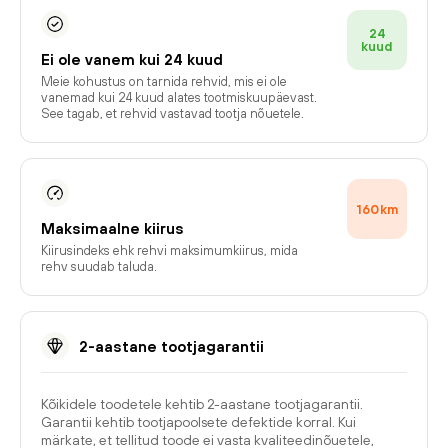
24
kuud
Ei ole vanem kui 24 kuud
Meie kohustus on tarnida rehvid, mis ei ole
vanemad kui 24 kuud alates tootmiskuupäevast.
See tagab, et rehvid vastavad tootja nõuetele.
160
km
Maksimaalne kiirus
Kiirusindeks ehk rehvi maksimumkiirus, mida
rehv suudab taluda.
2-aastane tootjagarantii
Kõikidele toodetele kehtib 2-aastane tootjagarantii.
Garantii kehtib tootjapoolsete defektide korral. Kui
märkate, et tellitud toode ei vasta kvaliteedinõuetele,