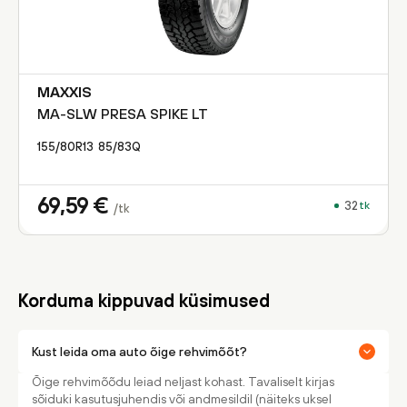
MAXXIS
MA-SLW PRESA SPIKE LT
155/80R13
85/83
Q
69,59
€
32
tk
/tk
Korduma kippuvad küsimused
Kust leida oma auto õige rehvimõõt?
Õige rehvimõõdu leiad neljast kohast. Tavaliselt kirjas
sõiduki kasutusjuhendis või andmesildil (näiteks uksel