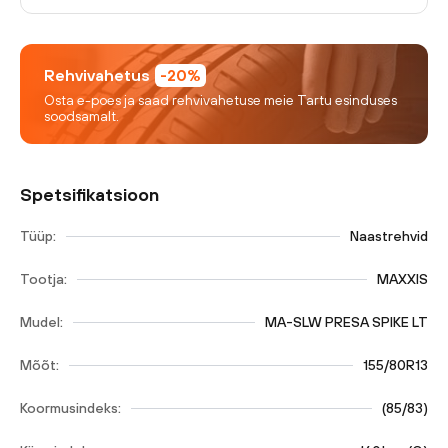
Rehvivahetus
-20%
Osta e-poes ja saad rehvivahetuse meie Tartu esinduses
soodsamalt.
Spetsifikatsioon
Tüüp:
Naastrehvid
Tootja:
MAXXIS
Mudel:
MA-SLW PRESA SPIKE LT
Mõõt:
155/80R13
Koormusindeks:
(
85/83
)