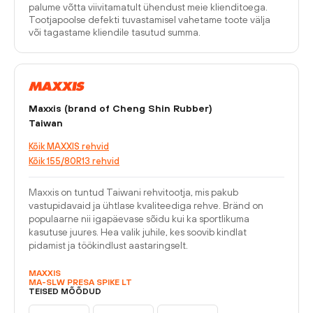
palume võtta viivitamatult ühendust meie klienditoega.
Tootjapoolse defekti tuvastamisel vahetame toote välja
või tagastame kliendile tasutud summa.
Maxxis (brand of Cheng Shin Rubber)
Taiwan
Kõik MAXXIS rehvid
Kõik 155/80R13 rehvid
Maxxis on tuntud Taiwani rehvitootja, mis pakub
vastupidavaid ja ühtlase kvaliteediga rehve. Bränd on
populaarne nii igapäevase sõidu kui ka sportlikuma
kasutuse juures. Hea valik juhile, kes soovib kindlat
pidamist ja töökindlust aastaringselt.
MAXXIS
MA-SLW PRESA SPIKE LT
TEISED MÕÕDUD