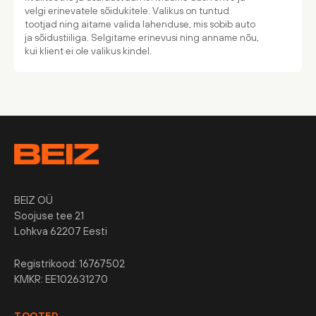
velgi erinevatele sõidukitele. Valikus on tuntud
tootjad ning aitame valida lahenduse, mis sobib auto
ja sõidustiiliga. Selgitame erinevusi ning anname nõu,
kui klient ei ole valikus kindel.
BEIZ OÜ
Soojuse tee 21
Lohkva 62207 Eesti
Registrikood: 16767502
KMKR: EE102631270
TOOTED