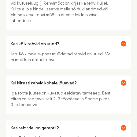
või kütuseluugil). Rehvimõõt on kirjas ka rehvi küljel.
Kui te ei ole kindel, saatke meile sõiduki andmed või
olemasoleva rehvi mõõt ja aitame leida sobiva
lahenduse.
Kas kõik rehvid on uued?
Jah. Kõik meie e-poes müüdavad rehvid on uued. Me
ei müü kasutatud rehve.
Kui kiiresti rehvid kohale jõuavad?
Iga toote juures on kuvatud eeldatav tarneaeg. Eesti
piires on see tavaliselt 2–3 tööpäeva ja Soome piires
3–5 tööpäeva.
Kas rehvidel on garantii?