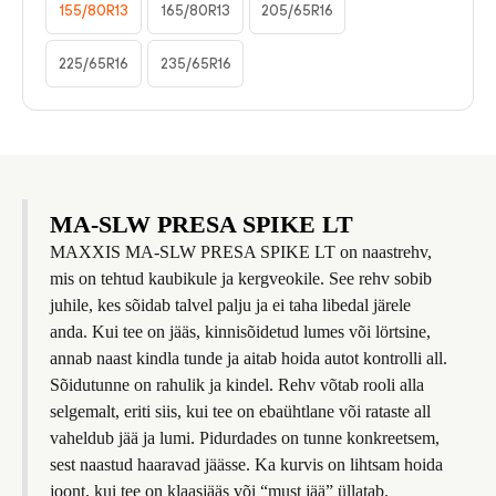
155/80R13
165/80R13
205/65R16
225/65R16
235/65R16
MA-SLW PRESA SPIKE LT
MAXXIS MA-SLW PRESA SPIKE LT on naastrehv,
mis on tehtud kaubikule ja kergveokile. See rehv sobib
juhile, kes sõidab talvel palju ja ei taha libedal järele
anda. Kui tee on jääs, kinnisõidetud lumes või lörtsine,
annab naast kindla tunde ja aitab hoida autot kontrolli all.
Sõidutunne on rahulik ja kindel. Rehv võtab rooli alla
selgemalt, eriti siis, kui tee on ebaühtlane või rataste all
vaheldub jää ja lumi. Pidurdades on tunne konkreetsem,
sest naastud haaravad jäässe. Ka kurvis on lihtsam hoida
joont, kui tee on klaasjääs või “must jää” üllatab.