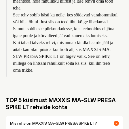
maanteed, hoia rahulikku kiirust ja lase rehvil oma tööd
teha.
See rehv sobib hästi ka neile, kes sõidavad varahommikul
või hilja õhtul. Just siis on teed tihti kõige libedamad.
Samuti sobib see piirkondadesse, kus teehooldus ei jõua
igale poole ja kõrvalteed jäävad kauemaks lumiseks.
Kui tahad talveks rehvi, mis annab kindla haarde jääl ja
aitab kaubikul püsida kontrolli all, siis MAXXIS MA-
SLW PRESA SPIKE LT on tugev valik. See on rehv,
millega on lihtsam rahulikult sõita ka siis, kui ilm teeb
oma trikke.
TOP 5 küsimust MAXXIS MA-SLW PRESA
SPIKE LT rehvide kohta
Mis rehv on MAXXIS MA-SLW PRESA SPIKE LT?