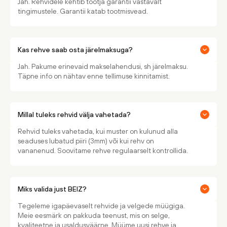
Jah. Rehvidele kehtib tootja garantii vastavalt
tingimustele. Garantii katab tootmisvead.
Kas rehve saab osta järelmaksuga?
Jah. Pakume erinevaid makselahendusi, sh järelmaksu.
Täpne info on nähtav enne tellimuse kinnitamist.
Millal tuleks rehvid välja vahetada?
Rehvid tuleks vahetada, kui muster on kulunud alla
seaduses lubatud piiri (3mm) või kui rehv on
vananenud. Soovitame rehve regulaarselt kontrollida.
Miks valida just BEIZ?
Tegeleme igapäevaselt rehvide ja velgede müügiga.
Meie eesmärk on pakkuda teenust, mis on selge,
kvaliteetne ja usaldusväärne. Müüme uusi rehve ja