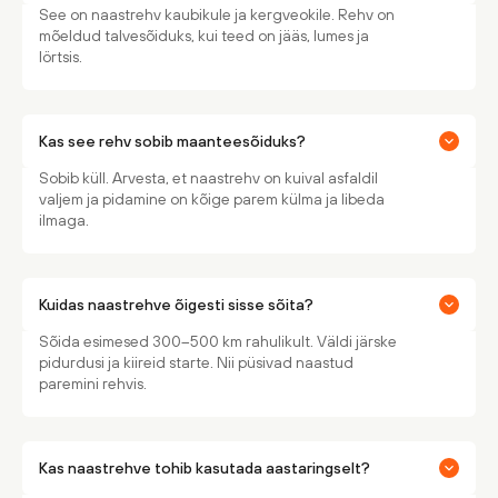
See on naastrehv kaubikule ja kergveokile. Rehv on
mõeldud talvesõiduks, kui teed on jääs, lumes ja
lörtsis.
Kas see rehv sobib maanteesõiduks?
Sobib küll. Arvesta, et naastrehv on kuival asfaldil
valjem ja pidamine on kõige parem külma ja libeda
ilmaga.
Kuidas naastrehve õigesti sisse sõita?
Sõida esimesed 300–500 km rahulikult. Väldi järske
pidurdusi ja kiireid starte. Nii püsivad naastud
paremini rehvis.
Kas naastrehve tohib kasutada aastaringselt?