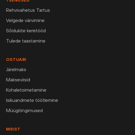
TEENUSED
Rehvivahetus Tartus
Velgede värvimine
Sõidukite keretööd
Tulede taastamine
OSTUABI
Järelmaks
Makseviisid
Kohaletoimetamine
Isikuandmete töötlemine
Müügitingimused
MEIST