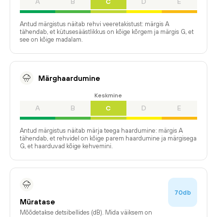
A
B
C
D
E
Antud märgistus näitab rehvi veeretakistust: märgis A
tähendab, et kütusesäästlikkus on kõige kõrgem ja märgis G, et
see on kõige madalam.
Märghaardumine
Keskmine
A
B
C
D
E
Antud märgistus näitab märja teega haardumine: märgis A
tähendab, et rehvidel on kõige parem haardumine ja märgisega
G, et haarduvad kõige kehvemini.
70db
Müratase
Mõõdetakse detsibellides (dB). Mida väiksem on