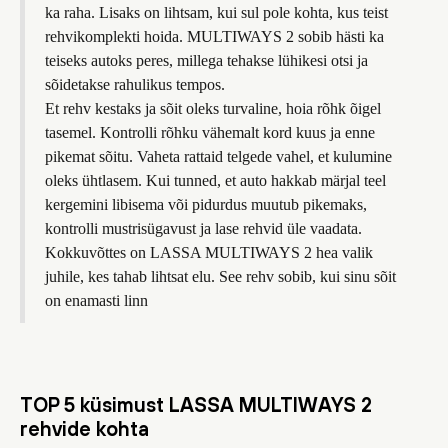
ka raha. Lisaks on lihtsam, kui sul pole kohta, kus teist
rehvikomplekti hoida. MULTIWAYS 2 sobib hästi ka
teiseks autoks peres, millega tehakse lühikesi otsi ja
sõidetakse rahulikus tempos.
Et rehv kestaks ja sõit oleks turvaline, hoia rõhk õigel
tasemel. Kontrolli rõhku vähemalt kord kuus ja enne
pikemat sõitu. Vaheta rattaid telgede vahel, et kulumine
oleks ühtlasem. Kui tunned, et auto hakkab märjal teel
kergemini libisema või pidurdus muutub pikemaks,
kontrolli mustrisügavust ja lase rehvid üle vaadata.
Kokkuvõttes on LASSA MULTIWAYS 2 hea valik
juhile, kes tahab lihtsat elu. See rehv sobib, kui sinu sõit
on enamasti linn
TOP 5 küsimust LASSA MULTIWAYS 2
rehvide kohta