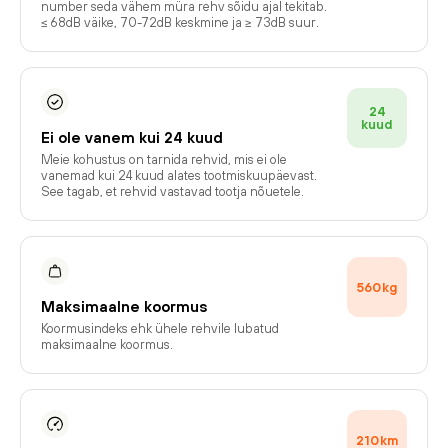
number seda vähem müra rehv sõidu ajal tekitab.
≤ 68dB väike, 70-72dB keskmine ja ≥ 73dB suur.
24
kuud
Ei ole vanem kui 24 kuud
Meie kohustus on tarnida rehvid, mis ei ole
vanemad kui 24 kuud alates tootmiskuupäevast.
See tagab, et rehvid vastavad tootja nõuetele.
560
kg
Maksimaalne koormus
Koormusindeks ehk ühele rehvile lubatud
maksimaalne koormus.
210
km