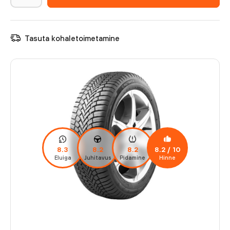
Tasuta kohaletoimetamine
8.3
8.2
8.2
8.2
/ 10
Eluiga
Juhitavus
Pidamine
Hinne