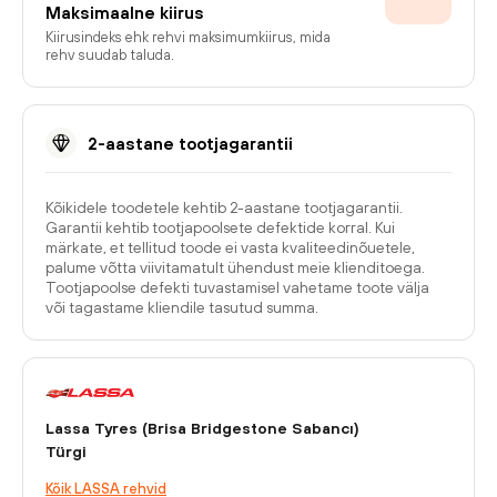
Maksimaalne kiirus
Kiirusindeks ehk rehvi maksimumkiirus, mida
rehv suudab taluda.
2-aastane tootjagarantii
Kõikidele toodetele kehtib 2-aastane tootjagarantii.
Garantii kehtib tootjapoolsete defektide korral. Kui
märkate, et tellitud toode ei vasta kvaliteedinõuetele,
palume võtta viivitamatult ühendust meie klienditoega.
Tootjapoolse defekti tuvastamisel vahetame toote välja
või tagastame kliendile tasutud summa.
Lassa Tyres (Brisa Bridgestone Sabancı)
Türgi
Kõik LASSA rehvid