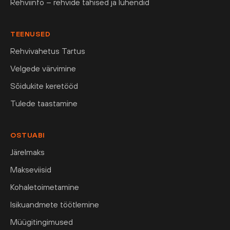
Rehviinfo – rehvide tähised ja lühendid
TEENUSED
Rehvivahetus Tartus
Velgede värvimine
Sõidukite keretööd
Tulede taastamine
OSTUABI
Järelmaks
Makseviisid
Kohaletoimetamine
Isikuandmete töötlemine
Müügitingimused