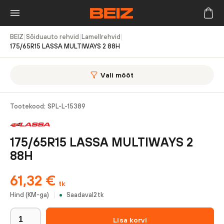
BEIZ
|
Sõiduauto rehvid
|
Lamellrehvid
|
175/65R15 LASSA MULTIWAYS 2 88H
Vali mõõt
Tootekood:
SPL-L-15389
175/65R15 LASSA MULTIWAYS 2
88H
61,32
€
tk
Hind (KM-ga)
Saadaval
2
tk
Lisa korvi