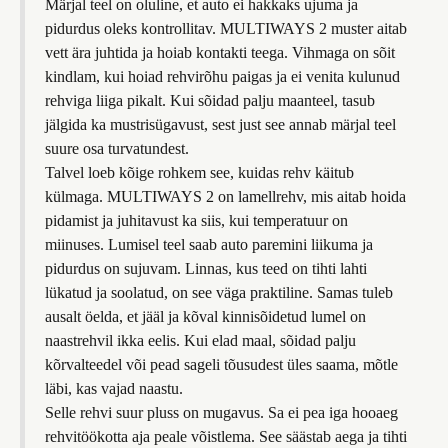
Märjal teel on oluline, et auto ei hakkaks ujuma ja
pidurdus oleks kontrollitav. MULTIWAYS 2 muster aitab
vett ära juhtida ja hoiab kontakti teega. Vihmaga on sõit
kindlam, kui hoiad rehvirõhu paigas ja ei venita kulunud
rehviga liiga pikalt. Kui sõidad palju maanteel, tasub
jälgida ka mustrisügavust, sest just see annab märjal teel
suure osa turvatundest.
Talvel loeb kõige rohkem see, kuidas rehv käitub
külmaga. MULTIWAYS 2 on lamellrehv, mis aitab hoida
pidamist ja juhitavust ka siis, kui temperatuur on
miinuses. Lumisel teel saab auto paremini liikuma ja
pidurdus on sujuvam. Linnas, kus teed on tihti lahti
lükatud ja soolatud, on see väga praktiline. Samas tuleb
ausalt öelda, et jääl ja kõval kinnisõidetud lumel on
naastrehvil ikka eelis. Kui elad maal, sõidad palju
kõrvalteedel või pead sageli tõusudest üles saama, mõtle
läbi, kas vajad naastu.
Selle rehvi suur pluss on mugavus. Sa ei pea iga hooaeg
rehvitöökotta aja peale võistlema. See säästab aega ja tihti