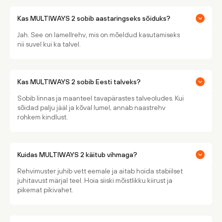
Kas MULTIWAYS 2 sobib aastaringseks sõiduks?
Jah. See on lamellrehv, mis on mõeldud kasutamiseks
nii suvel kui ka talvel.
Kas MULTIWAYS 2 sobib Eesti talveks?
Sobib linnas ja maanteel tavapärastes talveoludes. Kui
sõidad palju jääl ja kõval lumel, annab naastrehv
rohkem kindlust.
Kuidas MULTIWAYS 2 käitub vihmaga?
Rehvimuster juhib vett eemale ja aitab hoida stabiilset
juhitavust märjal teel. Hoia siiski mõistlikku kiirust ja
pikemat pikivahet.