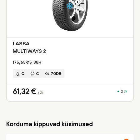
LASSA
MULTIWAYS 2
175/65R15
88
H
C
C
70DB
61,32
€
2
tk
/tk
Korduma kippuvad küsimused