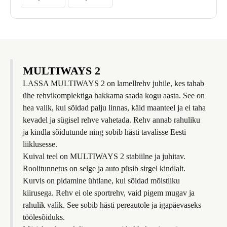
MULTIWAYS 2
LASSA MULTIWAYS 2 on lamellrehv juhile, kes tahab
ühe rehvikomplektiga hakkama saada kogu aasta. See on
hea valik, kui sõidad palju linnas, käid maanteel ja ei taha
kevadel ja sügisel rehve vahetada. Rehv annab rahuliku
ja kindla sõidutunde ning sobib hästi tavalisse Eesti
liiklusesse.
Kuival teel on MULTIWAYS 2 stabiilne ja juhitav.
Roolitunnetus on selge ja auto püsib sirgel kindlalt.
Kurvis on pidamine ühtlane, kui sõidad mõistliku
kiirusega. Rehv ei ole sportrehv, vaid pigem mugav ja
rahulik valik. See sobib hästi pereautole ja igapäevaseks
töölesõiduks.