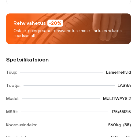
Rehvivahetus
-20%
Osta e-poes ja saad rehvivahetuse meie Tartu esinduses
soodsamalt.
Spetsifikatsioon
Tüüp:
Lamellrehvid
Tootja:
LASSA
Mudel:
MULTIWAYS 2
Mõõt:
175/65R15
Koormusindeks:
560
kg
(
88
)