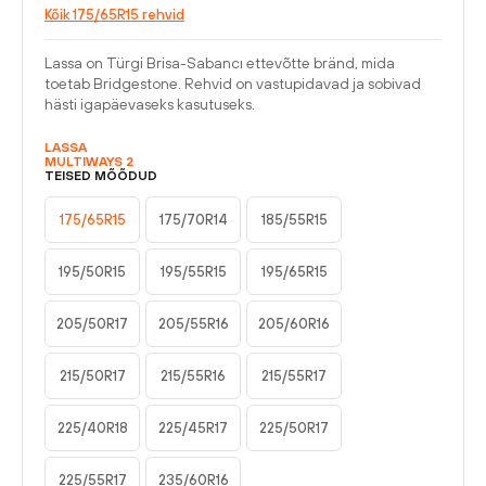
Kõik 175/65R15 rehvid
Lassa on Türgi Brisa-Sabancı ettevõtte bränd, mida
toetab Bridgestone. Rehvid on vastupidavad ja sobivad
hästi igapäevaseks kasutuseks.
LASSA
MULTIWAYS 2
TEISED MÕÕDUD
175/65R15
175/70R14
185/55R15
195/50R15
195/55R15
195/65R15
205/50R17
205/55R16
205/60R16
215/50R17
215/55R16
215/55R17
225/40R18
225/45R17
225/50R17
225/55R17
235/60R16