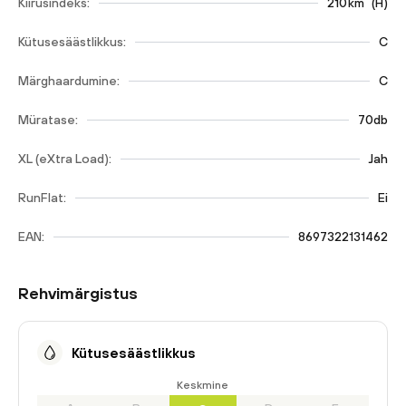
Kiirusindeks:
210
km
(
H
)
Kütusesäästlikkus:
C
Märghaardumine:
C
Müratase:
70db
XL (eXtra Load):
Jah
RunFlat:
Ei
EAN:
8697322131462
Rehvimärgistus
Kütusesäästlikkus
Keskmine