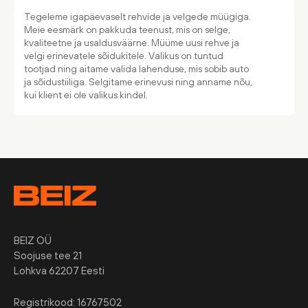
Tegeleme igapäevaselt rehvide ja velgede müügiga.
Meie eesmärk on pakkuda teenust, mis on selge,
kvaliteetne ja usaldusväärne. Müüme uusi rehve ja
velgi erinevatele sõidukitele. Valikus on tuntud
tootjad ning aitame valida lahenduse, mis sobib auto
ja sõidustiiliga. Selgitame erinevusi ning anname nõu,
kui klient ei ole valikus kindel.
BEIZ OÜ
Soojuse tee 21
Lohkva 62207 Eesti
Registrikood: 16767502