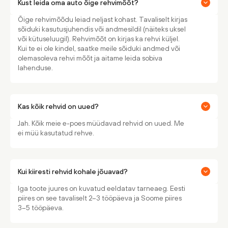
Kust leida oma auto õige rehvimõõt?
Õige rehvimõõdu leiad neljast kohast. Tavaliselt kirjas
sõiduki kasutusjuhendis või andmesildil (näiteks uksel
või kütuseluugil). Rehvimõõt on kirjas ka rehvi küljel.
Kui te ei ole kindel, saatke meile sõiduki andmed või
olemasoleva rehvi mõõt ja aitame leida sobiva
lahenduse.
Kas kõik rehvid on uued?
Jah. Kõik meie e-poes müüdavad rehvid on uued. Me
ei müü kasutatud rehve.
Kui kiiresti rehvid kohale jõuavad?
Iga toote juures on kuvatud eeldatav tarneaeg. Eesti
piires on see tavaliselt 2–3 tööpäeva ja Soome piires
3–5 tööpäeva.