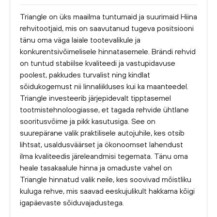
Triangle on üks maailma tuntumaid ja suurimaid Hiina
rehvitootjaid, mis on saavutanud tugeva positsiooni
tänu oma väga laiale tootevalikule ja
konkurentsivõimelisele hinnatasemele. Brändi rehvid
on tuntud stabiilse kvaliteedi ja vastupidavuse
poolest, pakkudes turvalist ning kindlat
sõidukogemust nii linnaliikluses kui ka maanteedel.
Triangle investeerib järjepidevalt tipptasemel
tootmistehnoloogiasse, et tagada rehvide ühtlane
sooritusvõime ja pikk kasutusiga. See on
suurepärane valik praktilisele autojuhile, kes otsib
lihtsat, usaldusväärset ja ökonoomset lahendust
ilma kvaliteedis järeleandmisi tegemata. Tänu oma
heale tasakaalule hinna ja omaduste vahel on
Triangle hinnatud valik neile, kes soovivad mõistliku
kuluga rehve, mis saavad eeskujulikult hakkama kõigi
igapäevaste sõiduvajadustega.