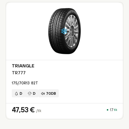
TRIANGLE
TR777
175/70R13
82
T
D
D
70DB
47,53
€
17
tk
/tk