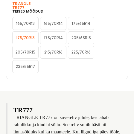
TRIANGLE
TR777
TEISED MÕÕDUD
165/70R13
165/70R14
175/65R14
175/70R13
175/70R14
205/65R15
205/70R15
215/70R16
225/70R16
235/55R17
TR777
TRIANGLE TR777 on suverehv juhile, kes tahab
rahulikku ja kindlat sõitu. See rehv sobib hästi nii
linnasõiduks kui ka maanteele. Kui liigud iga päev tööle,