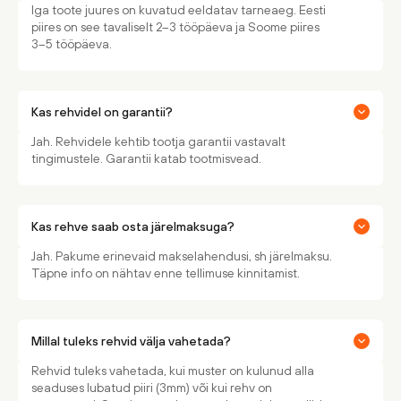
Iga toote juures on kuvatud eeldatav tarneaeg. Eesti
piires on see tavaliselt 2–3 tööpäeva ja Soome piires
3–5 tööpäeva.
Kas rehvidel on garantii?
Jah. Rehvidele kehtib tootja garantii vastavalt
tingimustele. Garantii katab tootmisvead.
Kas rehve saab osta järelmaksuga?
Jah. Pakume erinevaid makselahendusi, sh järelmaksu.
Täpne info on nähtav enne tellimuse kinnitamist.
Millal tuleks rehvid välja vahetada?
Rehvid tuleks vahetada, kui muster on kulunud alla
seaduses lubatud piiri (3mm) või kui rehv on