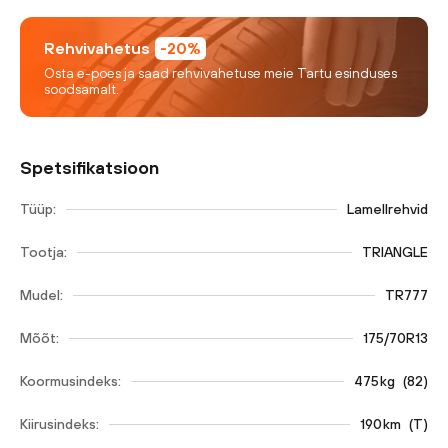
Rehvivahetus
-20%
Osta e-poes ja saad rehvivahetuse meie Tartu esinduses
soodsamalt.
Spetsifikatsioon
Tüüp:
Lamellrehvid
Tootja:
TRIANGLE
Mudel:
TR777
Mõõt:
175/70R13
Koormusindeks:
475
kg
(
82
)
Kiirusindeks:
190
km
(
T
)