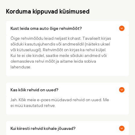
Korduma kippuvad küsimused
Kust leida oma auto õige rehvimõõt?
Õige rehvimõõdu leiad neljast kohast. Tavaliselt kirjas
sõiduki kasutusjuhendis või andmesildil (näiteks uksel
või kütuseluugil). Rehvimõõt on kirjas ka rehvi küljel.
Kui te ei ole kindel, saatke meile sõiduki andmed või
olemasoleva rehvi mõõt ja aitame leida sobiva
lahenduse.
Kas kõik rehvid on uued?
Jah. Kõik meie e-poes müüdavad rehvid on uued. Me
ei müü kasutatud rehve.
Kui kiiresti rehvid kohale jõuavad?