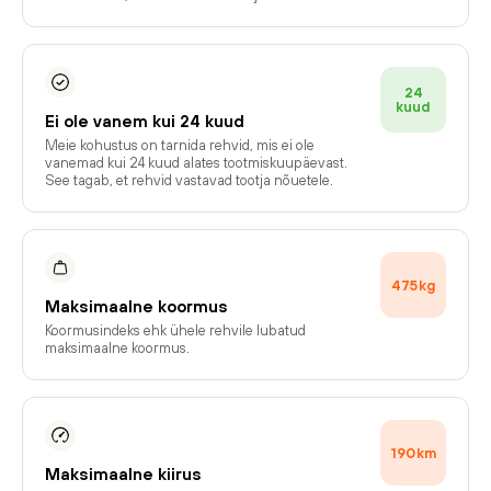
24
kuud
Ei ole vanem kui 24 kuud
Meie kohustus on tarnida rehvid, mis ei ole
vanemad kui 24 kuud alates tootmiskuupäevast.
See tagab, et rehvid vastavad tootja nõuetele.
475
kg
Maksimaalne koormus
Koormusindeks ehk ühele rehvile lubatud
maksimaalne koormus.
190
km
Maksimaalne kiirus