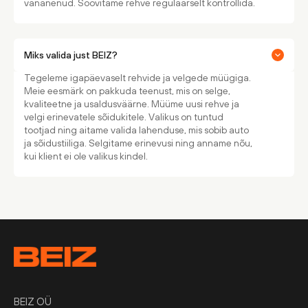
vananenud. Soovitame rehve regulaarselt kontrollida.
Miks valida just BEIZ?
Tegeleme igapäevaselt rehvide ja velgede müügiga.
Meie eesmärk on pakkuda teenust, mis on selge,
kvaliteetne ja usaldusväärne. Müüme uusi rehve ja
velgi erinevatele sõidukitele. Valikus on tuntud
tootjad ning aitame valida lahenduse, mis sobib auto
ja sõidustiiliga. Selgitame erinevusi ning anname nõu,
kui klient ei ole valikus kindel.
BEIZ OÜ