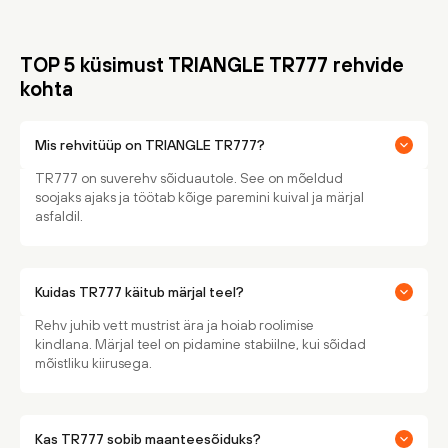
TOP 5 küsimust TRIANGLE TR777 rehvide
kohta
Mis rehvitüüp on TRIANGLE TR777?
TR777 on suverehv sõiduautole. See on mõeldud
soojaks ajaks ja töötab kõige paremini kuival ja märjal
asfaldil.
Kuidas TR777 käitub märjal teel?
Rehv juhib vett mustrist ära ja hoiab roolimise
kindlana. Märjal teel on pidamine stabiilne, kui sõidad
mõistliku kiirusega.
Kas TR777 sobib maanteesõiduks?