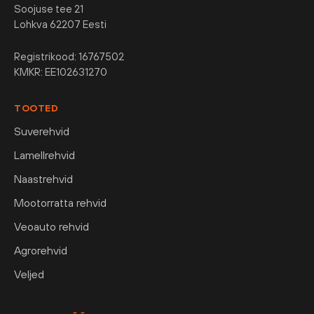
Soojuse tee 21
Lohkva 62207 Eesti
Registrikood: 16767502
KMKR: EE102631270
TOOTED
Suverehvid
Lamellrehvid
Naastrehvid
Mootorratta rehvid
Veoauto rehvid
Agrorehvid
Veljed