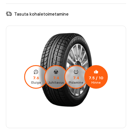
Tasuta kohaletoimetamine
7.6
7.4
7.4
7.5
/ 10
Eluiga
Juhitavus
Pidamine
Hinne