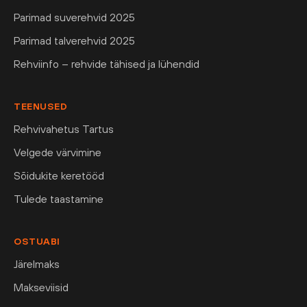
Parimad suverehvid 2025
Parimad talverehvid 2025
Rehviinfo – rehvide tähised ja lühendid
TEENUSED
Rehvivahetus Tartus
Velgede värvimine
Sõidukite keretööd
Tulede taastamine
OSTUABI
Järelmaks
Makseviisid