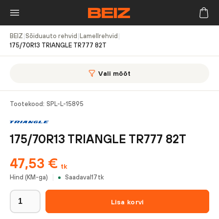
BEIZ
|
Sõiduauto rehvid
|
Lamellrehvid
|
175/70R13 TRIANGLE TR777 82T
Vali mõõt
Tootekood:
SPL-L-15895
175/70R13 TRIANGLE TR777 82T
47,53
€
tk
Hind (KM-ga)
Saadaval
17
tk
Lisa korvi