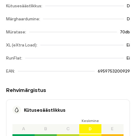
Kütusesäästlikkus:
D
Märghaardumine:
D
Müratase:
70db
XL (eXtra Load):
Ei
RunFlat:
Ei
EAN:
6959753200929
Rehvimärgistus
Kütusesäästlikkus
Keskmine
A
B
C
D
E