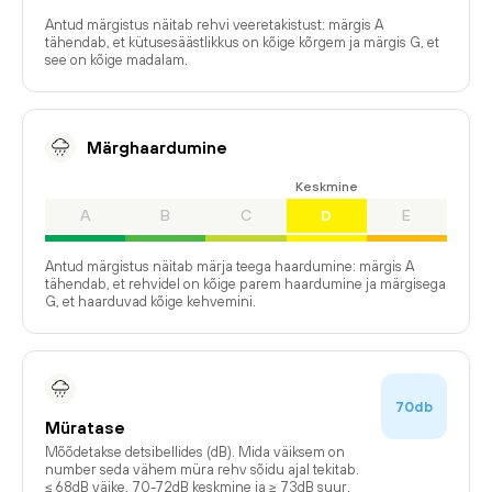
Antud märgistus näitab rehvi veeretakistust: märgis A
tähendab, et kütusesäästlikkus on kõige kõrgem ja märgis G, et
see on kõige madalam.
Märghaardumine
Keskmine
A
B
C
D
E
Antud märgistus näitab märja teega haardumine: märgis A
tähendab, et rehvidel on kõige parem haardumine ja märgisega
G, et haarduvad kõige kehvemini.
70db
Müratase
Mõõdetakse detsibellides (dB). Mida väiksem on
number seda vähem müra rehv sõidu ajal tekitab.
≤ 68dB väike, 70-72dB keskmine ja ≥ 73dB suur.