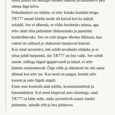
sõidu juures on salongis lihtsam rääkida ja muusika ei pea
olema liiga kõva.
Pidurdamisel on oluline, et rehv hoiaks kontakti teega.
TR777 annab kindla tunde nii kuival kui ka märjal
asfaldil. See ei tähenda, et võiks hooletuks minna, aga
rehv aitab teha pidurduse ühtlasemaks ja paremini
kontrollitavaks. See on eriti mugav tihedas liikluses, kus
vahed on väiksed ja olukorrad muutuvad kiiresti.
Kui otsid suverehvi, mis sobib tavaliseks sõiduks ja ei
nõua juhilt harjumist, siis TR777 on hea valik. See sobib
autole, millega liigud igapäevaselt ja tahad, et rehv
käituks ennustatavalt. Õige rõhk ja sillastend on siin sama
tähtsad kui rehv ise. Kui need on paigas, kestab rehv
kauem ja auto liigub sirgelt.
Enne ostu kontrolli alati mõõtu, koormusindeksit ja
kiirusindeksit. Kui need klapivad auto nõuetega, saad
TR777-st kätte selle, mida suverehvilt ootad: kindel
pidamine, rahulik sõit ja hea juhitavus.