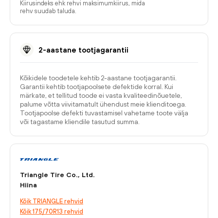
Kiirusindeks ehk rehvi maksimumkiirus, mida
rehv suudab taluda.
2-aastane tootjagarantii
Kõikidele toodetele kehtib 2-aastane tootjagarantii.
Garantii kehtib tootjapoolsete defektide korral. Kui
märkate, et tellitud toode ei vasta kvaliteedinõuetele,
palume võtta viivitamatult ühendust meie klienditoega.
Tootjapoolse defekti tuvastamisel vahetame toote välja
või tagastame kliendile tasutud summa.
Triangle Tire Co., Ltd.
Hiina
Kõik TRIANGLE rehvid
Kõik 175/70R13 rehvid