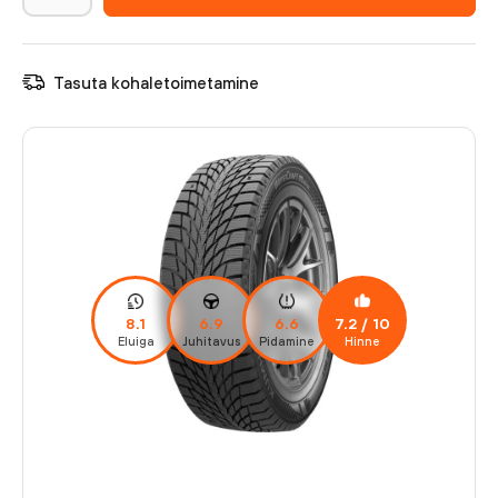
Tasuta kohaletoimetamine
8.1
6.9
6.6
7.2
/ 10
Eluiga
Juhitavus
Pidamine
Hinne