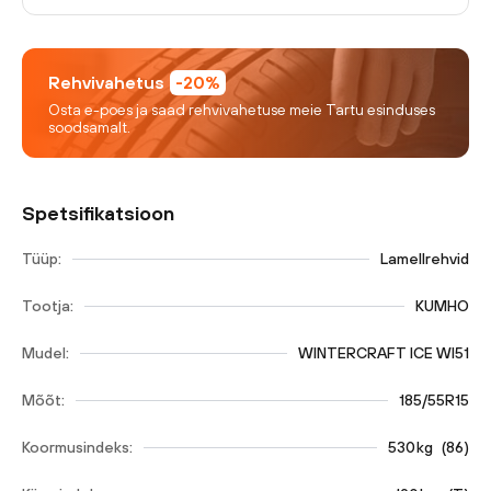
Rehvivahetus
-20%
Osta e-poes ja saad rehvivahetuse meie Tartu esinduses
soodsamalt.
Spetsifikatsioon
Tüüp:
Lamellrehvid
Tootja:
KUMHO
Mudel:
WINTERCRAFT ICE WI51
Mõõt:
185/55R15
Koormusindeks:
530
kg
(
86
)