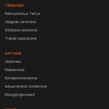
TEENUSED
Rehvivahetus Tartus
Velgede värvimine
Sõidukite keretööd
Tulede taastamine
OSTUABI
Järelmaks
Makseviisid
Kohaletoimetamine
Isikuandmete töötlemine
Müügitingimused