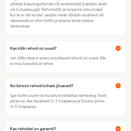
sõiduki kasutusjuhendis või andmesildil (näiteks uksel
või kütuseluugil). Rehvimõõt on kirjas ka rehvi küljel.
Kui te ei ole kindel, saatke meile sõiduki andmed või
olemasoleva rehvi mõõt ja aitame leida sobiva
lahenduse.
Kas kõik rehvid on uued?
Jah. Kõik meie e-poes müüdavad rehvid on uued. Me
ei müü kasutatud rehve.
Kui kiiresti rehvid kohale jõuavad?
Iga toote juures on kuvatud eeldatav tarneaeg. Eesti
piires on see tavaliselt 2–3 tööpäeva ja Soome piires
3–5 tööpäeva.
Kas rehvidel on garantii?