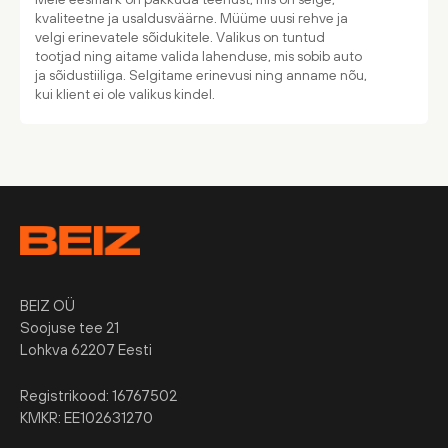
kvaliteetne ja usaldusväärne. Müüme uusi rehve ja
velgi erinevatele sõidukitele. Valikus on tuntud
tootjad ning aitame valida lahenduse, mis sobib auto
ja sõidustiiliga. Selgitame erinevusi ning anname nõu,
kui klient ei ole valikus kindel.
BEIZ OÜ
Soojuse tee 21
Lohkva 62207 Eesti
Registrikood: 16767502
KMKR: EE102631270