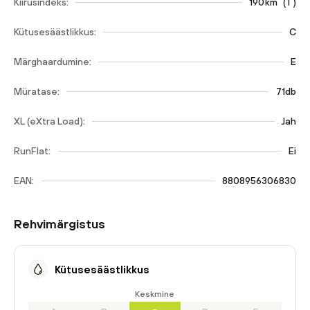
Kiirusindeks:
190
km
(
T
)
Kütusesäästlikkus:
C
Märghaardumine:
E
Müratase:
71db
XL (eXtra Load):
Jah
RunFlat:
Ei
EAN:
8808956306830
Rehvimärgistus
Kütusesäästlikkus
Keskmine