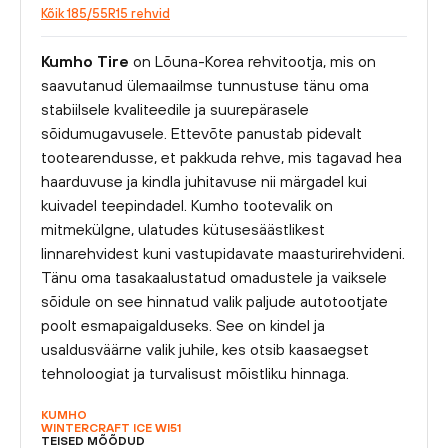
Kõik 185/55R15 rehvid
Kumho Tire
on Lõuna-Korea rehvitootja, mis on
saavutanud ülemaailmse tunnustuse tänu oma
stabiilsele kvaliteedile ja suurepärasele
sõidumugavusele. Ettevõte panustab pidevalt
tootearendusse, et pakkuda rehve, mis tagavad hea
haarduvuse ja kindla juhitavuse nii märgadel kui
kuivadel teepindadel. Kumho tootevalik on
mitmekülgne, ulatudes kütusesäästlikest
linnarehvidest kuni vastupidavate maasturirehvideni.
Tänu oma tasakaalustatud omadustele ja vaiksele
sõidule on see hinnatud valik paljude autotootjate
poolt esmapaigalduseks. See on kindel ja
usaldusväärne valik juhile, kes otsib kaasaegset
tehnoloogiat ja turvalisust mõistliku hinnaga.
KUMHO
WINTERCRAFT ICE WI51
TEISED MÕÕDUD