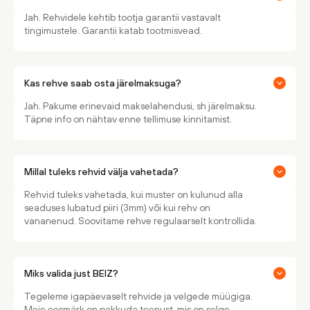
Jah. Rehvidele kehtib tootja garantii vastavalt
tingimustele. Garantii katab tootmisvead.
Kas rehve saab osta järelmaksuga?
Jah. Pakume erinevaid makselahendusi, sh järelmaksu.
Täpne info on nähtav enne tellimuse kinnitamist.
Millal tuleks rehvid välja vahetada?
Rehvid tuleks vahetada, kui muster on kulunud alla
seaduses lubatud piiri (3mm) või kui rehv on
vananenud. Soovitame rehve regulaarselt kontrollida.
Miks valida just BEIZ?
Tegeleme igapäevaselt rehvide ja velgede müügiga.
Meie eesmärk on pakkuda teenust, mis on selge,