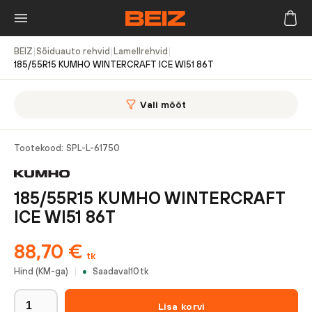
BEIZ
|
Sõiduauto rehvid
|
Lamellrehvid
|
185/55R15 KUMHO WINTERCRAFT ICE WI51 86T
Vali mõõt
Tootekood:
SPL-L-61750
185/55R15 KUMHO WINTERCRAFT
ICE WI51 86T
88,70
€
tk
Hind (KM-ga)
Saadaval
10
tk
Lisa korvi