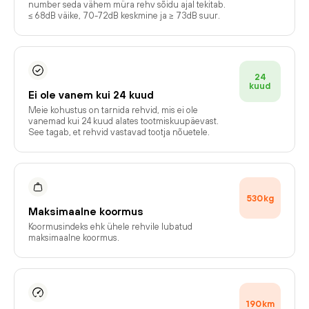
number seda vähem müra rehv sõidu ajal tekitab.
≤ 68dB väike, 70-72dB keskmine ja ≥ 73dB suur.
24
kuud
Ei ole vanem kui 24 kuud
Meie kohustus on tarnida rehvid, mis ei ole
vanemad kui 24 kuud alates tootmiskuupäevast.
See tagab, et rehvid vastavad tootja nõuetele.
530
kg
Maksimaalne koormus
Koormusindeks ehk ühele rehvile lubatud
maksimaalne koormus.
190
km