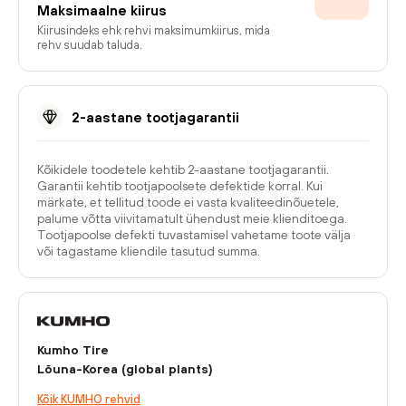
Maksimaalne kiirus
Kiirusindeks ehk rehvi maksimumkiirus, mida
rehv suudab taluda.
2-aastane tootjagarantii
Kõikidele toodetele kehtib 2-aastane tootjagarantii.
Garantii kehtib tootjapoolsete defektide korral. Kui
märkate, et tellitud toode ei vasta kvaliteedinõuetele,
palume võtta viivitamatult ühendust meie klienditoega.
Tootjapoolse defekti tuvastamisel vahetame toote välja
või tagastame kliendile tasutud summa.
Kumho Tire
Lõuna-Korea (global plants)
Kõik KUMHO rehvid