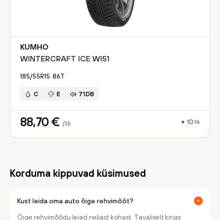
KUMHO
WINTERCRAFT ICE WI51
185/55R15
86
T
C
E
71DB
88,70
€
10
tk
/tk
Korduma kippuvad küsimused
Kust leida oma auto õige rehvimõõt?
Õige rehvimõõdu leiad neljast kohast. Tavaliselt kirjas