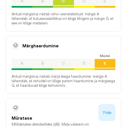
A
B
C
D
E
Antud märgistus näitab rehvi veeretakistust: märgis A
tähendab, et kütusesäästlikkus on kõige kõrgem ja märgis G, et
see on kõige madalam.
Märghaardumine
Madal
A
B
C
D
E
Antud märgistus näitab märja teega haardumine: märgis A
tähendab, et rehvidel on kõige parem haardumine ja märgisega
G, et haarduvad kõige kehvemini.
71db
Müratase
Mõõdetakse detsibellides (dB). Mida väiksem on