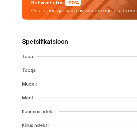
Rehvivahetus
-20%
Osta e-poes ja saad rehvivahetuse meie Tartu esi
Spetsifikatsioon
Tüüp:
Tootja:
Mudel:
Mõõt:
Koormusindeks:
Kiirusindeks: