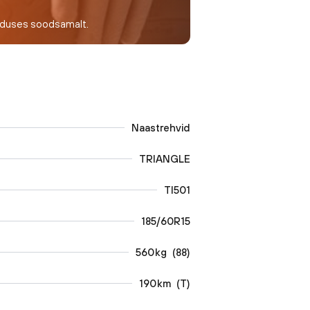
nduses soodsamalt.
Naastrehvid
TRIANGLE
TI501
185/60R15
560
kg
(
88
)
190
km
(
T
)