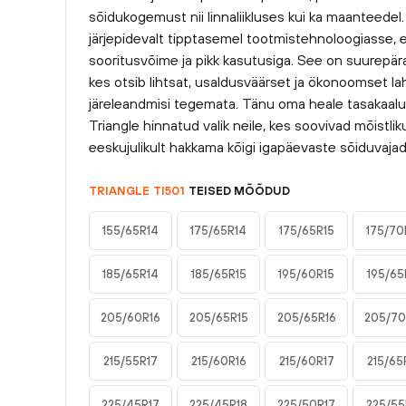
sõidukogemust nii linnaliikluses kui ka maanteedel.
järjepidevalt tipptasemel tootmistehnoloogiasse, 
sooritusvõime ja pikk kasutusiga. See on suurepärane
kes otsib lihtsat, usaldusväärset ja ökonoomset la
järeleandmisi tegemata. Tänu oma heale tasakaalu
Triangle hinnatud valik neile, kes soovivad mõistli
eeskujulikult hakkama kõigi igapäevaste sõiduvaja
TRIANGLE
TI501
TEISED MÕÕDUD
155/65R14
175/65R14
175/65R15
175/70
185/65R14
185/65R15
195/60R15
195/65
205/60R16
205/65R15
205/65R16
205/70
215/55R17
215/60R16
215/60R17
215/65
225/45R17
225/45R18
225/50R17
225/55