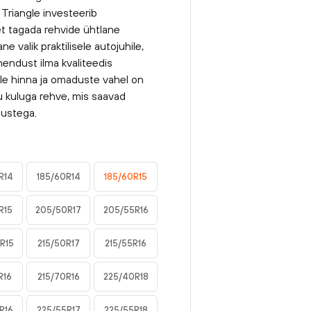
 Triangle investeerib
et tagada rehvide ühtlane
 valik praktilisele autojuhile,
hendust ilma kvaliteedis
le hinna ja omaduste vahel on
ku kuluga rehve, mis saavad
dustega.
R14
185/60R14
185/60R15
R15
205/50R17
205/55R16
R15
215/50R17
215/55R16
R16
215/70R16
225/40R18
R16
225/55R17
225/55R18