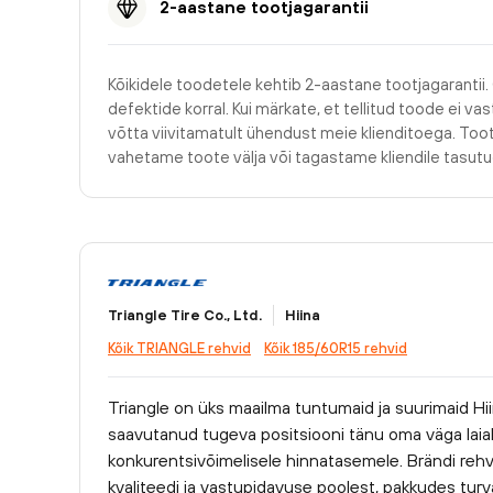
2-aastane tootjagarantii
Kõikidele toodetele kehtib 2-aastane tootjagarantii.
defektide korral. Kui märkate, et tellitud toode ei v
võtta viivitamatult ühendust meie klienditoega. Too
vahetame toote välja või tagastame kliendile tasu
Triangle Tire Co., Ltd.
Hiina
Kõik TRIANGLE rehvid
Kõik 185/60R15 rehvid
Triangle on üks maailma tuntumaid ja suurimaid Hii
saavutanud tugeva positsiooni tänu oma väga laiale
konkurentsivõimelisele hinnatasemele. Brändi rehv
kvaliteedi ja vastupidavuse poolest, pakkudes turva