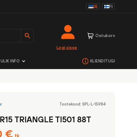
EE
FI
Ostukorv
Logi sisse
ULIK INFO
KLIENDITUGI
Tootekood:
SPL-L-15984
R15 TRIANGLE TI501 88T
0
€
tk