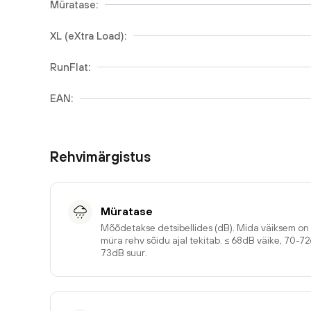
Müratase:
XL (eXtra Load):
RunFlat:
EAN:
Rehvimärgistus
Müratase
Mõõdetakse detsibellides (dB). Mida väiksem o
müra rehv sõidu ajal tekitab. ≤ 68dB väike, 70-7
73dB suur.