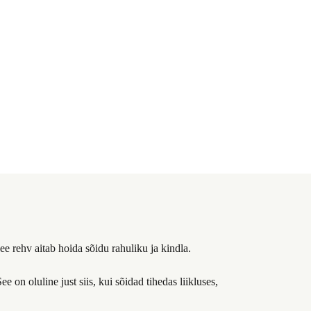
e rehv aitab hoida sõidu rahuliku ja kindla.
ee on oluline just siis, kui sõidad tihedas liikluses,