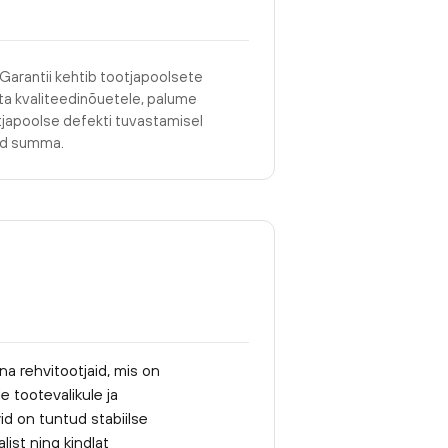
 Garantii kehtib tootjapoolsete
asta kvaliteedinõuetele, palume
tjapoolse defekti tuvastamisel
tud summa.
na rehvitootjaid, mis on
 tootevalikule ja
id on tuntud stabiilse
list ning kindlat