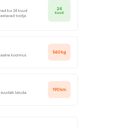
24
emad kui 24 kuud
kuud
vastavad tootja
560
kg
maalne koormus.
190
km
v suudab taluda.