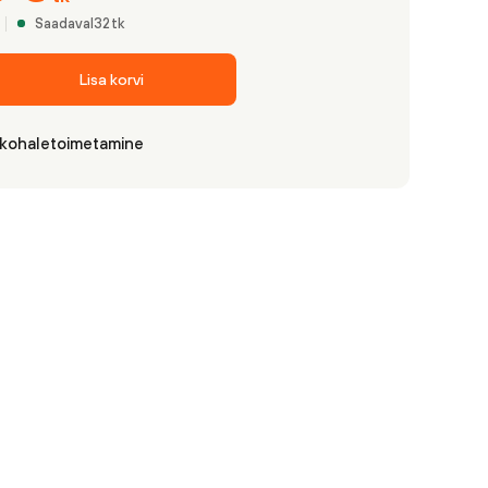
Saadaval
32
tk
Lisa korvi
 kohaletoimetamine