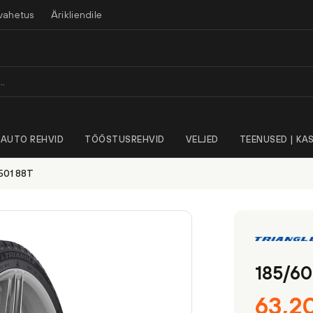
vahetus
Ärikliendile
AUTO REHVID
TÖÖSTUSREHVID
VELJED
TEENUSED | KAS
501 88T
185/60
63,2