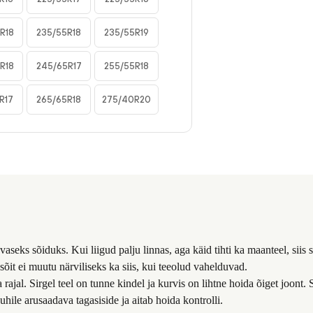
R18
235/55R18
235/55R19
R18
245/65R17
255/55R18
R17
265/65R18
275/40R20
s sõiduks. Kui liigud palju linnas, aga käid tihti ka maanteel, siis se
 sõit ei muutu närviliseks ka siis, kui teeolud vahelduvad.
rajal. Sirgel teel on tunne kindel ja kurvis on lihtne hoida õiget joont. S
hile arusaadava tagasiside ja aitab hoida kontrolli.