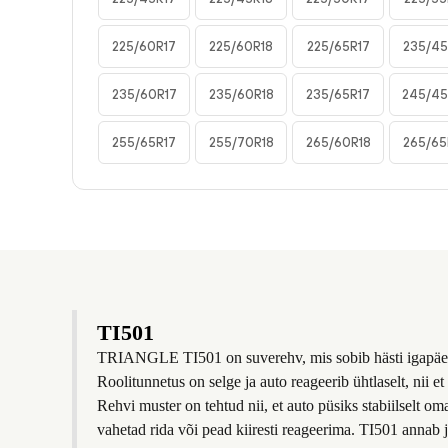
225/60R17
225/60R18
225/65R17
235/45
235/60R17
235/60R18
235/65R17
245/45
255/65R17
255/70R18
265/60R18
265/65
TI501
TRIANGLE TI501 on suverehv, mis sobib hästi igapäevasek
Roolitunnetus on selge ja auto reageerib ühtlaselt, nii et
Rehvi muster on tehtud nii, et auto püsiks stabiilselt oma 
vahetad rida või pead kiiresti reageerima. TI501 annab ju