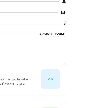
db
Jah
Ei
4750673159845
db
n number seda vähem
2dB keskmine ja ≥