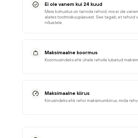
Ei ole vanem kui 24 kuud
Meie kohustus on tarnida rehvid, mis ei ole van
alates tootmiskuupäevast. See tagab, et rehvid 
nõuetele.
Maksimaalne koormus
Koormusindeks ehk ühele rehvile lubatud maksi
Maksimaalne kiirus
Kiirusindeks ehk rehvi maksimumkiirus, mida reh