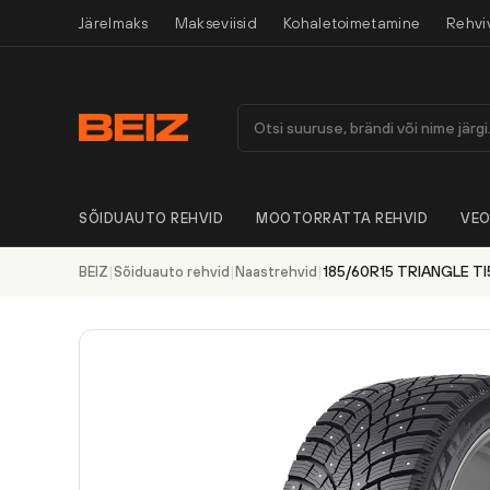
Järelmaks
Makseviisid
Kohaletoimetamine
Rehvi
SÕIDUAUTO REHVID
MOOTORRATTA REHVID
VEO
|
|
|
185/60R15 TRIANGLE TI
BEIZ
Sõiduauto rehvid
Naastrehvid