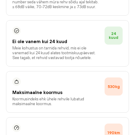
number seda vähem müra rehv sõidu ajal tekitab.
≤ 68dB väike, 70-72dB keskmine ja ≥ 73dB suur.
24
kuud
Ei ole vanem kui 24 kuud
Meie kohustus on tarnida rehvid, mis ei ole
vanemad kui 24 kuud alates tootmiskuupäevast.
See tagab, et rehvid vastavad tootja nõuetele.
530
kg
Maksimaalne koormus
Koormusindeks ehk ühele rehvile lubatud
maksimaalne koormus.
190
km