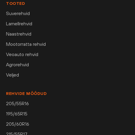
TOOTED
Suverehvid
Lamellrehvid
Naastrehvid
Mootorratta rehvid
Veoauto rehvid
Agrorehvid
Veljed
REHVIDE MÕÕDUD
205/55R16
195/65R15
205/60R16
215/55R17