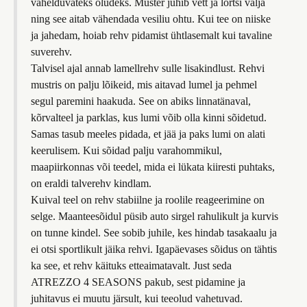
vahelduvateks oludeks. Muster juhib vett ja lörtsi välja
ning see aitab vähendada vesiliu ohtu. Kui tee on niiske
ja jahedam, hoiab rehv pidamist ühtlasemalt kui tavaline
suverehv.
Talvisel ajal annab lamellrehv sulle lisakindlust. Rehvi
mustris on palju lõikeid, mis aitavad lumel ja pehmel
segul paremini haakuda. See on abiks linnatänaval,
kõrvalteel ja parklas, kus lumi võib olla kinni sõidetud.
Samas tasub meeles pidada, et jää ja paks lumi on alati
keerulisem. Kui sõidad palju varahommikul,
maapiirkonnas või teedel, mida ei lükata kiiresti puhtaks,
on eraldi talverehv kindlam.
Kuival teel on rehv stabiilne ja roolile reageerimine on
selge. Maanteesõidul püsib auto sirgel rahulikult ja kurvis
on tunne kindel. See sobib juhile, kes hindab tasakaalu ja
ei otsi sportlikult jäika rehvi. Igapäevases sõidus on tähtis
ka see, et rehv käituks etteaimatavalt. Just seda
ATREZZO 4 SEASONS pakub, sest pidamine ja
juhitavus ei muutu järsult, kui teeolud vahetuvad.