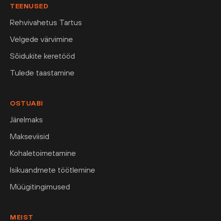
TEENUSED
Rehvivahetus Tartus
Velgede värvimine
Sõidukite keretööd
Tulede taastamine
OSTUABI
Järelmaks
Makseviisid
Kohaletoimetamine
Isikuandmete töötlemine
Müügitingimused
MEIST