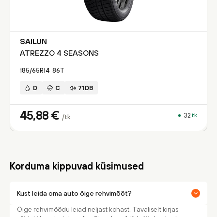
SAILUN
ATREZZO 4 SEASONS
185/65R14
86
T
D
C
71DB
45,88
€
32
tk
/tk
Korduma kippuvad küsimused
Kust leida oma auto õige rehvimõõt?
Õige rehvimõõdu leiad neljast kohast. Tavaliselt kirjas