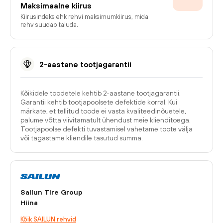
Maksimaalne kiirus
Kiirusindeks ehk rehvi maksimumkiirus, mida
rehv suudab taluda.
2-aastane tootjagarantii
Kõikidele toodetele kehtib 2-aastane tootjagarantii.
Garantii kehtib tootjapoolsete defektide korral. Kui
märkate, et tellitud toode ei vasta kvaliteedinõuetele,
palume võtta viivitamatult ühendust meie klienditoega.
Tootjapoolse defekti tuvastamisel vahetame toote välja
või tagastame kliendile tasutud summa.
Sailun Tire Group
Hiina
Kõik SAILUN rehvid