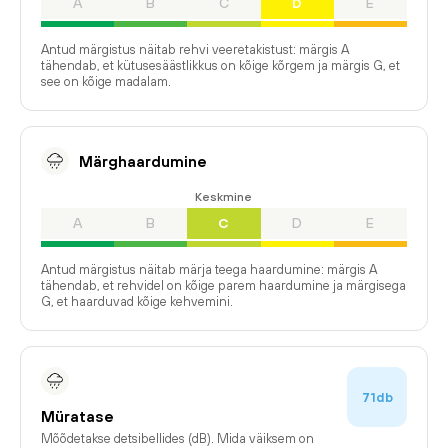
A
B
C
D
E
Antud märgistus näitab rehvi veeretakistust: märgis A
tähendab, et kütusesäästlikkus on kõige kõrgem ja märgis G, et
see on kõige madalam.
Märghaardumine
Keskmine
A
B
C
D
E
Antud märgistus näitab märja teega haardumine: märgis A
tähendab, et rehvidel on kõige parem haardumine ja märgisega
G, et haarduvad kõige kehvemini.
71db
Müratase
Mõõdetakse detsibellides (dB). Mida väiksem on