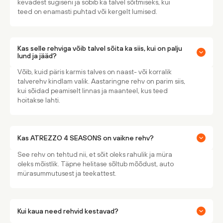
kevadest sügiseni ja sobib ka talvel sõitmiseks, kui
teed on enamasti puhtad või kergelt lumised.
Kas selle rehviga võib talvel sõita ka siis, kui on palju
lund ja jääd?
Võib, kuid päris karmis talves on naast- või korralik
talverehv kindlam valik. Aastaringne rehv on parim siis,
kui sõidad peamiselt linnas ja maanteel, kus teed
hoitakse lahti.
Kas ATREZZO 4 SEASONS on vaikne rehv?
See rehv on tehtud nii, et sõit oleks rahulik ja müra
oleks mõistlik. Täpne helitase sõltub mõõdust, auto
mürasummutusest ja teekattest.
Kui kaua need rehvid kestavad?