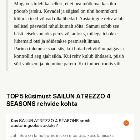
Mugavus tuleb ka sellest, et ei pea mõtlema, kas ilm
pöörab järsku. Kevadel ja sügisel on tihti hommikuti
külm ja teed võivad olla libedad. Aastaringne rehv aitab
sellistel päevadel rahulikumalt sõita. Samuti sobib see
hästi teiseks autoks peres või autoks, millega tehakse
lühemaid otsi ja sõidetakse peamiselt linnas.
Parima tulemuse saad siis, kui hoiad rehvirõhu paigas ja
kontrollid aeg ajalt silda. Kui rehv kulub ühtlaselt, püsib
sõit vaiksem ja pidamine parem. Kui tunned roolis vib
TOP 5 küsimust SAILUN ATREZZO 4
SEASONS rehvide kohta
Kas SAILUN ATREZZO 4 SEASONS sobib
aastaringseks sõiduks?
Jah. See on lamellrehv, mis on mõeldud kasutamiseks