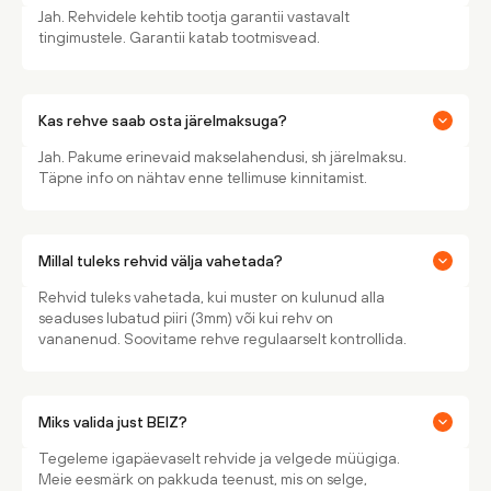
Jah. Rehvidele kehtib tootja garantii vastavalt
tingimustele. Garantii katab tootmisvead.
Kas rehve saab osta järelmaksuga?
Jah. Pakume erinevaid makselahendusi, sh järelmaksu.
Täpne info on nähtav enne tellimuse kinnitamist.
Millal tuleks rehvid välja vahetada?
Rehvid tuleks vahetada, kui muster on kulunud alla
seaduses lubatud piiri (3mm) või kui rehv on
vananenud. Soovitame rehve regulaarselt kontrollida.
Miks valida just BEIZ?
Tegeleme igapäevaselt rehvide ja velgede müügiga.
Meie eesmärk on pakkuda teenust, mis on selge,