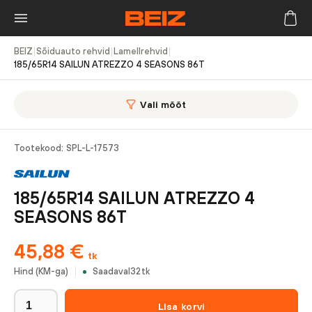
BEIZ
|
Sõiduauto rehvid
|
Lamellrehvid
|
185/65R14 SAILUN ATREZZO 4 SEASONS 86T
Vali mõõt
Tootekood:
SPL-L-17573
185/65R14 SAILUN ATREZZO 4
SEASONS 86T
45,88
€
tk
Hind (KM-ga)
Saadaval
32
tk
Lisa korvi