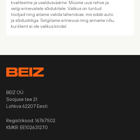
kvaliteetne ja usaldusväärne. Müüme uusi rehve ja
velgi erinevatele sõidukitele. Valikus on tuntud
tootjad ning aitame valida lahenduse, mis sobib auto
ja sõidustiiliga. Selgitame erinevusi ning anname nõu,
kui klient ei ole valikus kindel.
BEIZ OÜ
Soojuse tee 21
Lohkva 62207 Eesti
Registrikood: 16767502
KMKR: EE102631270