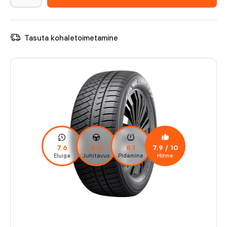
Tasuta kohaletoimetamine
7.6
8.0
8.1
7.9
/ 10
Eluiga
Juhitavus
Pidamine
Hinne