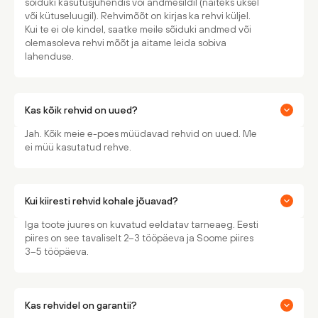
sõiduki kasutusjuhendis või andmesildil (näiteks uksel
või kütuseluugil). Rehvimõõt on kirjas ka rehvi küljel.
Kui te ei ole kindel, saatke meile sõiduki andmed või
olemasoleva rehvi mõõt ja aitame leida sobiva
lahenduse.
Kas kõik rehvid on uued?
Jah. Kõik meie e-poes müüdavad rehvid on uued. Me
ei müü kasutatud rehve.
Kui kiiresti rehvid kohale jõuavad?
Iga toote juures on kuvatud eeldatav tarneaeg. Eesti
piires on see tavaliselt 2–3 tööpäeva ja Soome piires
3–5 tööpäeva.
Kas rehvidel on garantii?