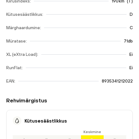
Kiirusindeks:
190
km
(
T
)
Kütusesäästlikkus:
D
Märghaardumine:
C
Müratase:
71db
XL (eXtra Load):
Ei
RunFlat:
Ei
EAN:
8935341212022
Rehvimärgistus
Kütusesäästlikkus
Keskmine