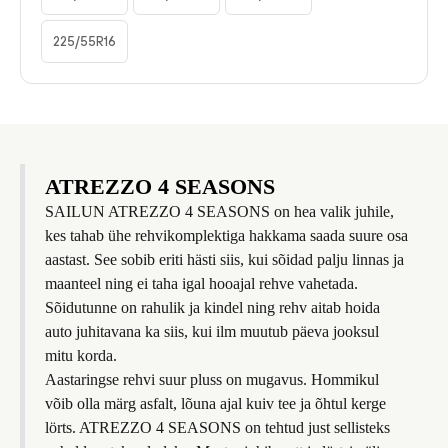
225/55R16
ATREZZO 4 SEASONS
SAILUN ATREZZO 4 SEASONS on hea valik juhile,
kes tahab ühe rehvikomplektiga hakkama saada suure osa
aastast. See sobib eriti hästi siis, kui sõidad palju linnas ja
maanteel ning ei taha igal hooajal rehve vahetada.
Sõidutunne on rahulik ja kindel ning rehv aitab hoida
auto juhitavana ka siis, kui ilm muutub päeva jooksul
mitu korda.
Aastaringse rehvi suur pluss on mugavus. Hommikul
võib olla märg asfalt, lõuna ajal kuiv tee ja õhtul kerge
lörts. ATREZZO 4 SEASONS on tehtud just sellisteks