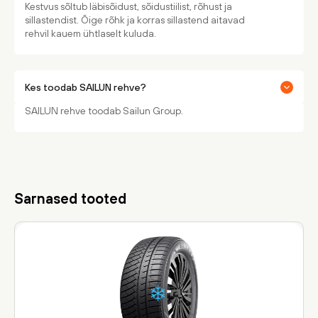
Kestvus sõltub läbisõidust, sõidustiilist, rõhust ja
sillastendist. Õige rõhk ja korras sillastend aitavad
rehvil kauem ühtlaselt kuluda.
Kes toodab SAILUN rehve?
SAILUN rehve toodab Sailun Group.
Sarnased tooted