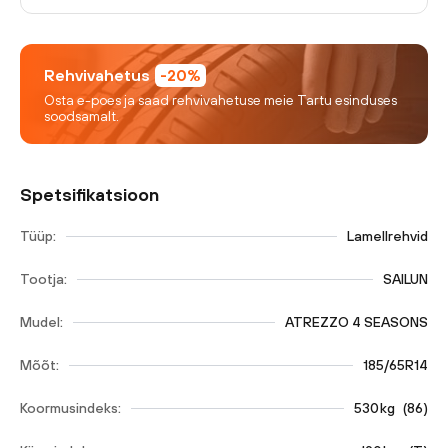
Rehvivahetus
-20%
Osta e-poes ja saad rehvivahetuse meie Tartu esinduses
soodsamalt.
Spetsifikatsioon
Tüüp:
Lamellrehvid
Tootja:
SAILUN
Mudel:
ATREZZO 4 SEASONS
Mõõt:
185/65R14
Koormusindeks:
530
kg
(
86
)