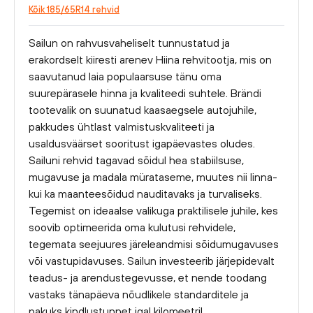
Kõik 185/65R14 rehvid
Sailun on rahvusvaheliselt tunnustatud ja
erakordselt kiiresti arenev Hiina rehvitootja, mis on
saavutanud laia populaarsuse tänu oma
suurepärasele hinna ja kvaliteedi suhtele. Brändi
tootevalik on suunatud kaasaegsele autojuhile,
pakkudes ühtlast valmistuskvaliteeti ja
usaldusväärset sooritust igapäevastes oludes.
Sailuni rehvid tagavad sõidul hea stabiilsuse,
mugavuse ja madala mürataseme, muutes nii linna-
kui ka maanteesõidud nauditavaks ja turvaliseks.
Tegemist on ideaalse valikuga praktilisele juhile, kes
soovib optimeerida oma kulutusi rehvidele,
tegemata seejuures järeleandmisi sõidumugavuses
või vastupidavuses. Sailun investeerib järjepidevalt
teadus- ja arendustegevusse, et nende toodang
vastaks tänapäeva nõudlikele standarditele ja
pakuks kindlustunnet igal kilomeetril.