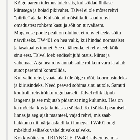
Kõige parem tulemus tuleb siis, kui sõidad ühtlase
kiirusega ja hoiad pikivahet. Talvel ei ole mõtet rehvi
“piirile” ajada. Kui sõidad mõistlikult, saad rehvi
omadustest rohkem kasu ja sõit on turvalisem.
Mugavuse poole pealt on oluline, et rehv ei teeks sõitu
närviliseks. TW401 on hea valik, kui hindad normaalset
ja tasakaalus tunnet. See ei tähenda, et rehv teeb kõik
sinu eest. Talvel loeb endiselt juhi otsus, kiirus ja
vahemaa. Aga hea rehv annab sulle rohkem varu ja aitab
autot paremini kontrollida.
Kui valid rehvi, vaata alati üle õige mõõt, koormusindeks
ja kiirusindeks. Need peavad sobima sinu autole. Samuti
kontrolli rehvirõhku regulaarselt. Talvel rõhk kipub
langema ja see mõjutab pidamist ning kulumist. Hea on
ka mõelda, kus ja kuidas sa sõidad. Kui sõidad peamiselt
linnas ja aeg-ajalt maanteel, vajad rehvi, mis saab
hakkama nii märja asfaldi kui lumega. TW401 ongi
mõeldud selliseks vahelduvaks talveks.
Kokkuvõttes on TRIANGLE TW401 talverehv, mis