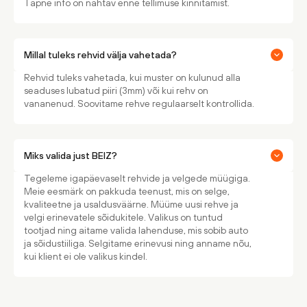
Täpne info on nähtav enne tellimuse kinnitamist.
Millal tuleks rehvid välja vahetada?
Rehvid tuleks vahetada, kui muster on kulunud alla
seaduses lubatud piiri (3mm) või kui rehv on
vananenud. Soovitame rehve regulaarselt kontrollida.
Miks valida just BEIZ?
Tegeleme igapäevaselt rehvide ja velgede müügiga.
Meie eesmärk on pakkuda teenust, mis on selge,
kvaliteetne ja usaldusväärne. Müüme uusi rehve ja
velgi erinevatele sõidukitele. Valikus on tuntud
tootjad ning aitame valida lahenduse, mis sobib auto
ja sõidustiiliga. Selgitame erinevusi ning anname nõu,
kui klient ei ole valikus kindel.