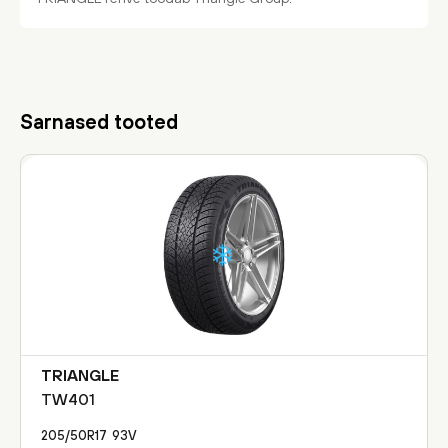
Sarnased tooted
TRIANGLE
TW401
205/50R17
93
V