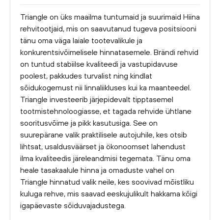
Triangle on üks maailma tuntumaid ja suurimaid Hiina
rehvitootjaid, mis on saavutanud tugeva positsiooni
tänu oma väga laiale tootevalikule ja
konkurentsivõimelisele hinnatasemele. Brändi rehvid
on tuntud stabiilse kvaliteedi ja vastupidavuse
poolest, pakkudes turvalist ning kindlat
sõidukogemust nii linnaliikluses kui ka maanteedel.
Triangle investeerib järjepidevalt tipptasemel
tootmistehnoloogiasse, et tagada rehvide ühtlane
sooritusvõime ja pikk kasutusiga. See on
suurepärane valik praktilisele autojuhile, kes otsib
lihtsat, usaldusväärset ja ökonoomset lahendust
ilma kvaliteedis järeleandmisi tegemata. Tänu oma
heale tasakaalule hinna ja omaduste vahel on
Triangle hinnatud valik neile, kes soovivad mõistliku
kuluga rehve, mis saavad eeskujulikult hakkama kõigi
igapäevaste sõiduvajadustega.