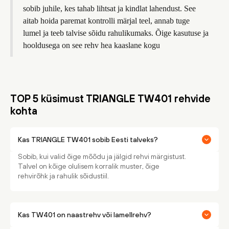
sobib juhile, kes tahab lihtsat ja kindlat lahendust. See
aitab hoida paremat kontrolli märjal teel, annab tuge
lumel ja teeb talvise sõidu rahulikumaks. Õige kasutuse ja
hooldusega on see rehv hea kaaslane kogu
TOP 5 küsimust TRIANGLE TW401 rehvide
kohta
Kas TRIANGLE TW401 sobib Eesti talveks?
Sobib, kui valid õige mõõdu ja jälgid rehvi märgistust.
Talvel on kõige olulisem korralik muster, õige
rehvirõhk ja rahulik sõidustiil.
Kas TW401 on naastrehv või lamellrehv?