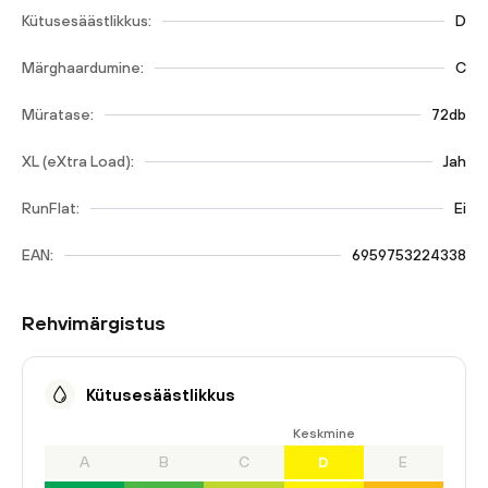
Kütusesäästlikkus:
D
Märghaardumine:
C
Müratase:
72db
XL (eXtra Load):
Jah
RunFlat:
Ei
EAN:
6959753224338
Rehvimärgistus
Kütusesäästlikkus
Keskmine
A
B
C
D
E