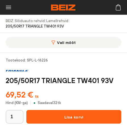
BEIZ
|
Sõiduauto rehvid
|
Lamellrehvid
|
205/50R17 TRIANGLE TW401 93V
Vali mõõt
Tootekood:
SPL-L-16226
205/50R17 TRIANGLE TW401 93V
69,52
€
tk
Hind (KM-ga)
Saadaval
32
tk
Lisa korvi