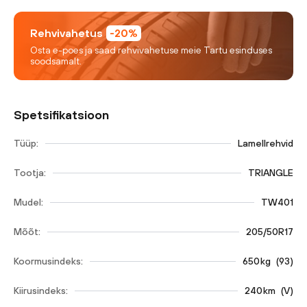
Rehvivahetus
-20%
Osta e-poes ja saad rehvivahetuse meie Tartu esinduses
soodsamalt.
Spetsifikatsioon
Tüüp:
Lamellrehvid
Tootja:
TRIANGLE
Mudel:
TW401
Mõõt:
205/50R17
Koormusindeks:
650
kg
(
93
)
Kiirusindeks:
240
km
(
V
)