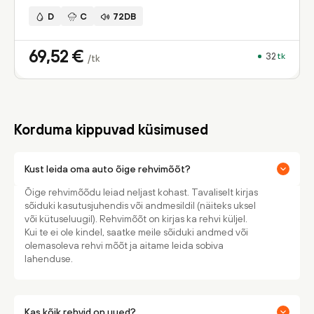
D
C
72DB
69,52
€
32
tk
/tk
Korduma kippuvad küsimused
Kust leida oma auto õige rehvimõõt?
Õige rehvimõõdu leiad neljast kohast. Tavaliselt kirjas
sõiduki kasutusjuhendis või andmesildil (näiteks uksel
või kütuseluugil). Rehvimõõt on kirjas ka rehvi küljel.
Kui te ei ole kindel, saatke meile sõiduki andmed või
olemasoleva rehvi mõõt ja aitame leida sobiva
lahenduse.
Kas kõik rehvid on uued?