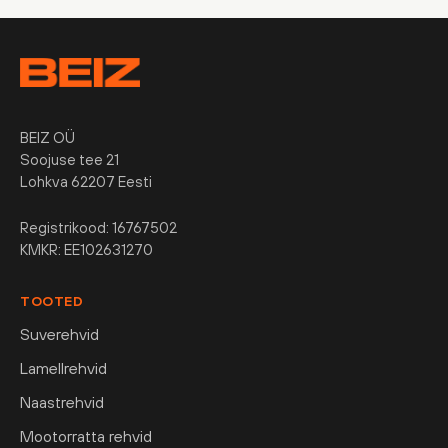
BEIZ OÜ
Soojuse tee 21
Lohkva 62207 Eesti
Registrikood: 16767502
KMKR: EE102631270
TOOTED
Suverehvid
Lamellrehvid
Naastrehvid
Mootorratta rehvid