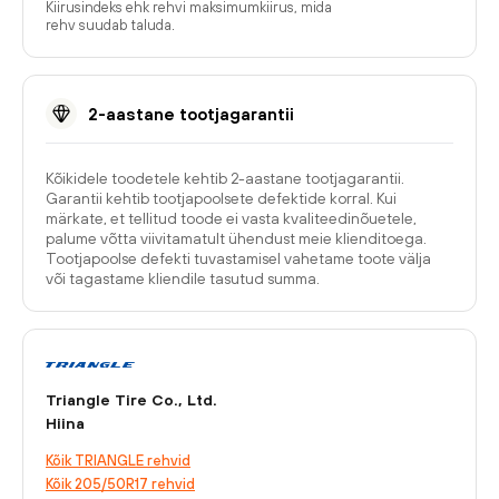
Kiirusindeks ehk rehvi maksimumkiirus, mida
rehv suudab taluda.
2-aastane tootjagarantii
Kõikidele toodetele kehtib 2-aastane tootjagarantii.
Garantii kehtib tootjapoolsete defektide korral. Kui
märkate, et tellitud toode ei vasta kvaliteedinõuetele,
palume võtta viivitamatult ühendust meie klienditoega.
Tootjapoolse defekti tuvastamisel vahetame toote välja
või tagastame kliendile tasutud summa.
Triangle Tire Co., Ltd.
Hiina
Kõik TRIANGLE rehvid
Kõik 205/50R17 rehvid