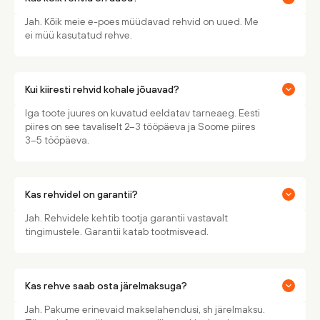
Jah. Kõik meie e-poes müüdavad rehvid on uued. Me
ei müü kasutatud rehve.
Kui kiiresti rehvid kohale jõuavad?
Iga toote juures on kuvatud eeldatav tarneaeg. Eesti
piires on see tavaliselt 2–3 tööpäeva ja Soome piires
3–5 tööpäeva.
Kas rehvidel on garantii?
Jah. Rehvidele kehtib tootja garantii vastavalt
tingimustele. Garantii katab tootmisvead.
Kas rehve saab osta järelmaksuga?
Jah. Pakume erinevaid makselahendusi, sh järelmaksu.