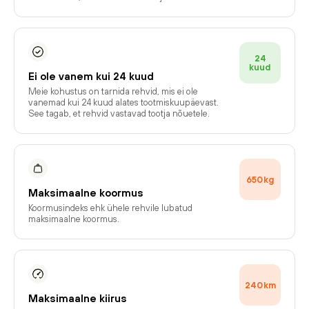
24
kuud
Ei ole vanem kui 24 kuud
Meie kohustus on tarnida rehvid, mis ei ole
vanemad kui 24 kuud alates tootmiskuupäevast.
See tagab, et rehvid vastavad tootja nõuetele.
650
kg
Maksimaalne koormus
Koormusindeks ehk ühele rehvile lubatud
maksimaalne koormus.
240
km
Maksimaalne kiirus