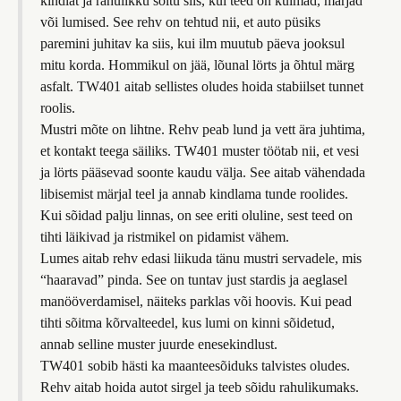
kindlat ja rahulikku sõitu siis, kui teed on külmad, märjad
või lumised. See rehv on tehtud nii, et auto püsiks
paremini juhitav ka siis, kui ilm muutub päeva jooksul
mitu korda. Hommikul on jää, lõunal lörts ja õhtul märg
asfalt. TW401 aitab sellistes oludes hoida stabiilset tunnet
roolis.
Mustri mõte on lihtne. Rehv peab lund ja vett ära juhtima,
et kontakt teega säiliks. TW401 muster töötab nii, et vesi
ja lörts pääsevad soonte kaudu välja. See aitab vähendada
libisemist märjal teel ja annab kindlama tunde roolides.
Kui sõidad palju linnas, on see eriti oluline, sest teed on
tihti läikivad ja ristmikel on pidamist vähem.
Lumes aitab rehv edasi liikuda tänu mustri servadele, mis
“haaravad” pinda. See on tuntav just stardis ja aeglasel
manööverdamisel, näiteks parklas või hoovis. Kui pead
tihti sõitma kõrvalteedel, kus lumi on kinni sõidetud,
annab selline muster juurde enesekindlust.
TW401 sobib hästi ka maanteesõiduks talvistes oludes.
Rehv aitab hoida autot sirgel ja teeb sõidu rahulikumaks.