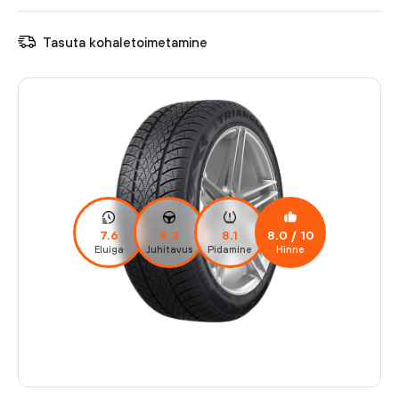
Tasuta kohaletoimetamine
7.6
8.3
8.1
8.0
/ 10
Eluiga
Juhitavus
Pidamine
Hinne