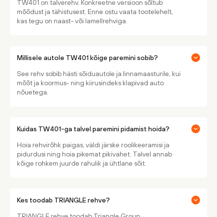
TW401 on talverehv. Konkreetne versioon sõltub
mõõdust ja tähistusest. Enne ostu vaata tootelehelt,
kas tegu on naast- või lamellrehviga.
Millisele autole TW401 kõige paremini sobib?
See rehv sobib hästi sõiduautole ja linnamaasturile, kui
mõõt ja koormus- ning kiirusindeks klapivad auto
nõuetega.
Kuidas TW401-ga talvel paremini pidamist hoida?
Hoia rehvirõhk paigas, väldi järske roolikeeramisi ja
pidurdusi ning hoia pikemat pikivahet. Talvel annab
kõige rohkem juurde rahulik ja ühtlane sõit.
Kes toodab TRIANGLE rehve?
TRIANGLE rehve toodab Triangle Group.