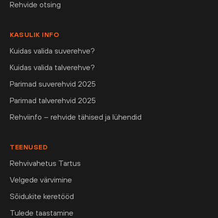
Rehvide otsing
KASULIK INFO
Kuidas valida suverehve?
Kuidas valida talverehve?
Parimad suverehvid 2025
Parimad talverehvid 2025
Rehviinfo – rehvide tähised ja lühendid
TEENUSED
Rehvivahetus Tartus
Velgede värvimine
Sõidukite keretööd
Tulede taastamine