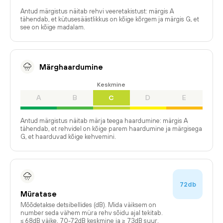
Antud märgistus näitab rehvi veeretakistust: märgis A
tähendab, et kütusesäästlikkus on kõige kõrgem ja märgis G, et
see on kõige madalam.
Märghaardumine
Keskmine
A
B
C
D
E
Antud märgistus näitab märja teega haardumine: märgis A
tähendab, et rehvidel on kõige parem haardumine ja märgisega
G, et haarduvad kõige kehvemini.
72db
Müratase
Mõõdetakse detsibellides (dB). Mida väiksem on
number seda vähem müra rehv sõidu ajal tekitab.
≤ 68dB väike, 70-72dB keskmine ja ≥ 73dB suur.