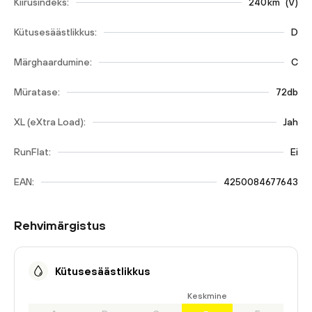
Kiirusindeks:
240
km
(
V
)
Kütusesäästlikkus:
D
Märghaardumine:
C
Müratase:
72db
XL (eXtra Load):
Jah
RunFlat:
Ei
EAN:
4250084677643
Rehvimärgistus
Kütusesäästlikkus
Keskmine