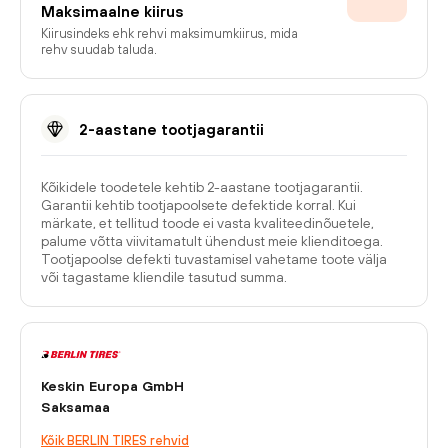
Maksimaalne kiirus
Kiirusindeks ehk rehvi maksimumkiirus, mida
rehv suudab taluda.
2-aastane tootjagarantii
Kõikidele toodetele kehtib 2-aastane tootjagarantii.
Garantii kehtib tootjapoolsete defektide korral. Kui
märkate, et tellitud toode ei vasta kvaliteedinõuetele,
palume võtta viivitamatult ühendust meie klienditoega.
Tootjapoolse defekti tuvastamisel vahetame toote välja
või tagastame kliendile tasutud summa.
Keskin Europa GmbH
Saksamaa
Kõik BERLIN TIRES rehvid