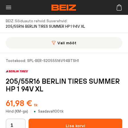
BEIZ
|
Sõiduauto rehvid
|
Suverehvid
|
205/55R16 BERLIN TIRES SUMMER HP 1 94V XL
Vali mõõt
Tootekood:
SPL-BER-S2055516V94BTSH1
205/55R16 BERLIN TIRES SUMMER
HP 1 94V XL
61,98
€
tk
Hind (KM-ga)
Saadaval
100
tk
Lisa korvi