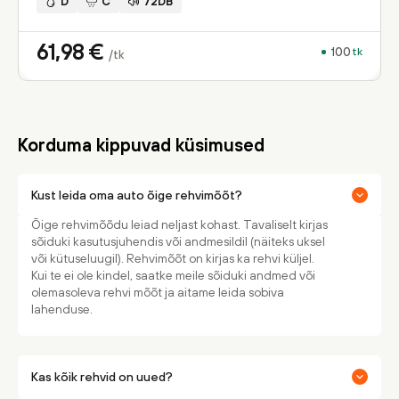
D
C
72DB
61,98
€
100
tk
/tk
Korduma kippuvad küsimused
Kust leida oma auto õige rehvimõõt?
Õige rehvimõõdu leiad neljast kohast. Tavaliselt kirjas
sõiduki kasutusjuhendis või andmesildil (näiteks uksel
või kütuseluugil). Rehvimõõt on kirjas ka rehvi küljel.
Kui te ei ole kindel, saatke meile sõiduki andmed või
olemasoleva rehvi mõõt ja aitame leida sobiva
lahenduse.
Kas kõik rehvid on uued?