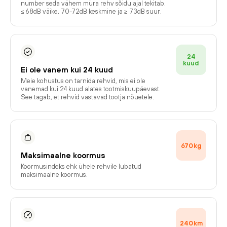
number seda vähem müra rehv sõidu ajal tekitab.
≤ 68dB väike, 70-72dB keskmine ja ≥ 73dB suur.
24
kuud
Ei ole vanem kui 24 kuud
Meie kohustus on tarnida rehvid, mis ei ole
vanemad kui 24 kuud alates tootmiskuupäevast.
See tagab, et rehvid vastavad tootja nõuetele.
670
kg
Maksimaalne koormus
Koormusindeks ehk ühele rehvile lubatud
maksimaalne koormus.
240
km