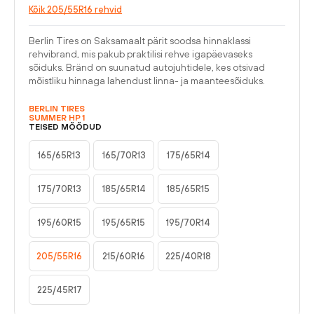
Kõik 205/55R16 rehvid
Berlin Tires on Saksamaalt pärit soodsa hinnaklassi
rehvibrand, mis pakub praktilisi rehve igapäevaseks
sõiduks. Bränd on suunatud autojuhtidele, kes otsivad
mõistliku hinnaga lahendust linna- ja maanteesõiduks.
BERLIN TIRES
SUMMER HP 1
TEISED MÕÕDUD
165/65R13
165/70R13
175/65R14
175/70R13
185/65R14
185/65R15
195/60R15
195/65R15
195/70R14
205/55R16
215/60R16
225/40R18
225/45R17