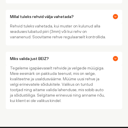
Millal tuleks rehvid välja vahetada?
Rehvid tuleks vahetada, kui muster on kulunud alla
seaduses lubatud piiri (3mm) või kui rehv on
vananenud. Soovitame rehve regulaarselt kontrollida.
Miks valida just BEIZ?
Tegeleme igapäevaselt rehvide ja velgede müügiga.
Meie eesmärk on pakkuda teenust, mis on selge,
kvaliteetne ja usaldusväärne. Müüme uusi rehve ja
velgi erinevatele sõidukitele. Valikus on tuntud
tootjad ning aitame valida lahenduse, mis sobib auto
ja sõidustiiliga. Selgitame erinevusi ning anname nõu,
kui klient ei ole valikus kindel.