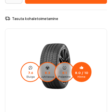
Tasuta kohaletoimetamine
7.6
8.3
8.1
8.0
/ 10
Eluiga
Juhitavus
Pidamine
Hinne