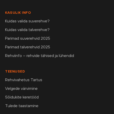
KASULIK INFO
Kuidas valida suverehve?
Kuidas valida talverehve?
Parimad suverehvid 2025
Parimad talverehvid 2025
Rehviinfo – rehvide tähised ja lühendid
TEENUSED
Rehvivahetus Tartus
Velgede värvimine
Sõidukite keretööd
Tulede taastamine