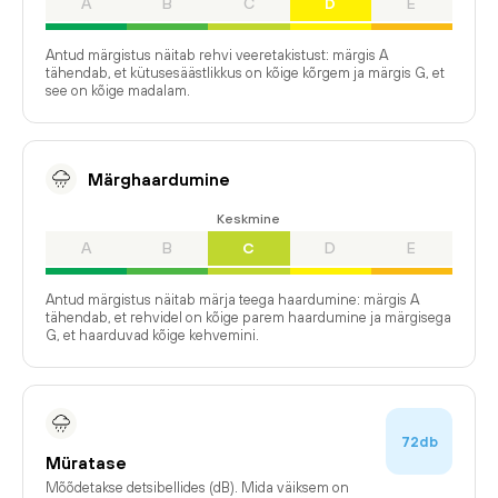
A
B
C
D
E
Antud märgistus näitab rehvi veeretakistust: märgis A
tähendab, et kütusesäästlikkus on kõige kõrgem ja märgis G, et
see on kõige madalam.
Märghaardumine
Keskmine
A
B
C
D
E
Antud märgistus näitab märja teega haardumine: märgis A
tähendab, et rehvidel on kõige parem haardumine ja märgisega
G, et haarduvad kõige kehvemini.
72db
Müratase
Mõõdetakse detsibellides (dB). Mida väiksem on