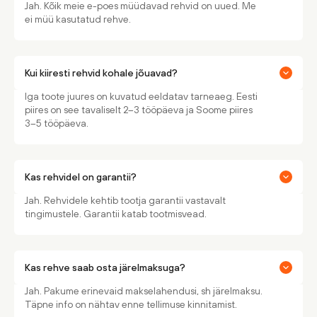
Jah. Kõik meie e-poes müüdavad rehvid on uued. Me
ei müü kasutatud rehve.
Kui kiiresti rehvid kohale jõuavad?
Iga toote juures on kuvatud eeldatav tarneaeg. Eesti
piires on see tavaliselt 2–3 tööpäeva ja Soome piires
3–5 tööpäeva.
Kas rehvidel on garantii?
Jah. Rehvidele kehtib tootja garantii vastavalt
tingimustele. Garantii katab tootmisvead.
Kas rehve saab osta järelmaksuga?
Jah. Pakume erinevaid makselahendusi, sh järelmaksu.
Täpne info on nähtav enne tellimuse kinnitamist.