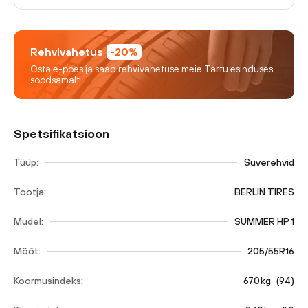
Rehvivahetus
-20%
Osta e-poes ja saad rehvivahetuse meie Tartu esinduses
soodsamalt.
Spetsifikatsioon
Tüüp:
Suverehvid
Tootja:
BERLIN TIRES
Mudel:
SUMMER HP 1
Mõõt:
205/55R16
Koormusindeks:
670
kg
(
94
)