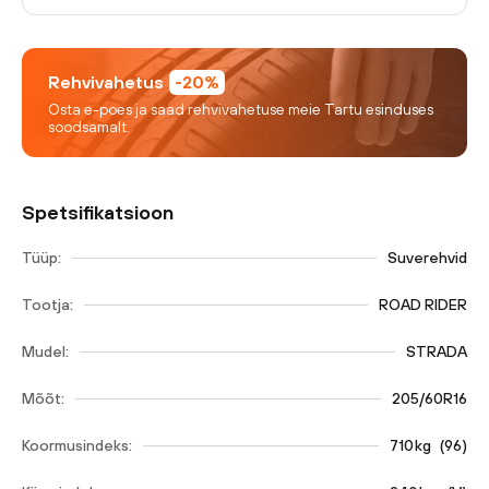
Rehvivahetus
-20%
Osta e-poes ja saad rehvivahetuse meie Tartu esinduses
soodsamalt.
Spetsifikatsioon
Tüüp:
Suverehvid
Tootja:
ROAD RIDER
Mudel:
STRADA
Mõõt:
205/60R16
Koormusindeks:
710
kg
(
96
)