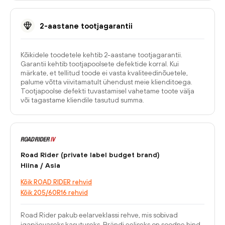
2-aastane tootjagarantii
Kõikidele toodetele kehtib 2-aastane tootjagarantii.
Garantii kehtib tootjapoolsete defektide korral. Kui
märkate, et tellitud toode ei vasta kvaliteedinõuetele,
palume võtta viivitamatult ühendust meie klienditoega.
Tootjapoolse defekti tuvastamisel vahetame toote välja
või tagastame kliendile tasutud summa.
Road Rider (private label budget brand)
Hiina / Asia
Kõik ROAD RIDER rehvid
Kõik 205/60R16 rehvid
Road Rider pakub eelarveklassi rehve, mis sobivad
igapäevaseks kasutuseks. Brändi eeliseks on soodne hind