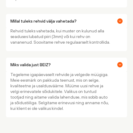
Millal tuleks rehvid välja vahetada?
Rehvid tuleks vahetada, kui muster on kulunud alla
seaduses lubatud piiri (3mm) või kui rehv on
vananenud. Soovitame rehve regulaarselt kontrollida.
Miks valida just BEIZ?
Tegeleme igapäevaselt rehvide ja velgede müügiga.
Meie eesmärk on pakkuda teenust, mis on selge,
kvaliteetne ja usaldusväärne. Müüme uusi rehve ja
velgi erinevatele sõidukitele. Valikus on tuntud
tootjad ning aitame valida lahenduse, mis sobib auto
ja sõidustiiliga. Selgitame erinevusi ning anname nõu,
kui klient ei ole valikus kindel.