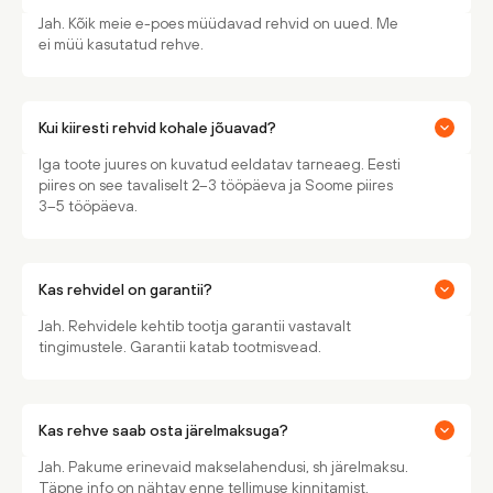
Jah. Kõik meie e-poes müüdavad rehvid on uued. Me
ei müü kasutatud rehve.
Kui kiiresti rehvid kohale jõuavad?
Iga toote juures on kuvatud eeldatav tarneaeg. Eesti
piires on see tavaliselt 2–3 tööpäeva ja Soome piires
3–5 tööpäeva.
Kas rehvidel on garantii?
Jah. Rehvidele kehtib tootja garantii vastavalt
tingimustele. Garantii katab tootmisvead.
Kas rehve saab osta järelmaksuga?
Jah. Pakume erinevaid makselahendusi, sh järelmaksu.
Täpne info on nähtav enne tellimuse kinnitamist.