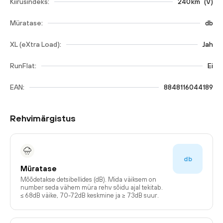
Kiirusindeks:
240
km
(
V
)
Müratase:
db
XL (eXtra Load):
Jah
RunFlat:
Ei
EAN:
8848116044189
Rehvimärgistus
db
Müratase
Mõõdetakse detsibellides (dB). Mida väiksem on
number seda vähem müra rehv sõidu ajal tekitab.
≤ 68dB väike, 70-72dB keskmine ja ≥ 73dB suur.