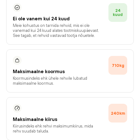
24
kuud
Ei ole vanem kui 24 kuud
Meie kohustus on tarnida rehvid, mis ei ole
vanemad kui 24 kuud alates tootmiskuupäevast.
See tagab, et rehvid vastavad tootja nõuetele.
710
kg
Maksimaalne koormus
Koormusindeks ehk ühele rehvile lubatud
maksimaalne koormus.
240
km
Maksimaalne kiirus
Kiirusindeks ehk rehvi maksimumkiirus, mida
rehv suudab taluda.