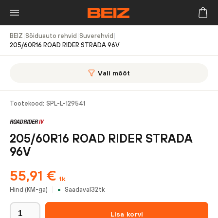
BEIZ
|
Sõiduauto rehvid
|
Suverehvid
|
205/60R16 ROAD RIDER STRADA 96V
Vali mõõt
Tootekood:
SPL-L-129541
205/60R16 ROAD RIDER STRADA
96V
55,91
€
tk
Hind (KM-ga)
Saadaval
32
tk
Lisa korvi