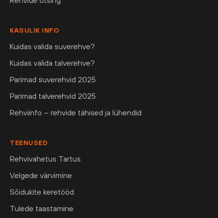
Rehvide otsing
KASULIK INFO
Kuidas valida suverehve?
Kuidas valida talverehve?
Parimad suverehvid 2025
Parimad talverehvid 2025
Rehviinfo – rehvide tähised ja lühendid
TEENUSED
Rehvivahetus Tartus
Velgede värvimine
Sõidukite keretööd
Tulede taastamine