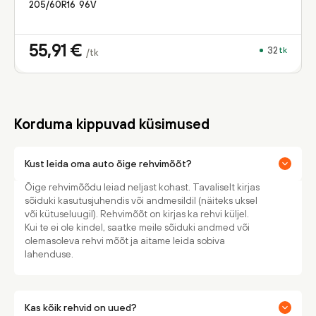
205/60R16
96
V
55,91
€
32
tk
/tk
Korduma kippuvad küsimused
Kust leida oma auto õige rehvimõõt?
Õige rehvimõõdu leiad neljast kohast. Tavaliselt kirjas
sõiduki kasutusjuhendis või andmesildil (näiteks uksel
või kütuseluugil). Rehvimõõt on kirjas ka rehvi küljel.
Kui te ei ole kindel, saatke meile sõiduki andmed või
olemasoleva rehvi mõõt ja aitame leida sobiva
lahenduse.
Kas kõik rehvid on uued?