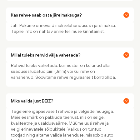
Kas rehve saab osta järelmaksuga?
Jah. Pakume erinevaid makselahendusi, sh järelmaksu.
Täpne info on nähtav enne tellimuse kinnitamist.
Millal tuleks rehvid välja vahetada?
Rehvid tuleks vahetada, kui muster on kulunud alla
seaduses lubatud piiri (3mm) või kui rehv on
vananenud. Soovitame rehve regulaarselt kontrollida.
Miks valida just BEIZ?
Tegeleme igapäevaselt rehvide ja velgede müügiga.
Meie eesmärk on pakkuda teenust, mis on selge,
kvaliteetne ja usaldusväärne. Müüme uusi rehve ja
velgi erinevatele sõidukitele. Valikus on tuntud
tootjad ning aitame valida lahenduse, mis sobib auto