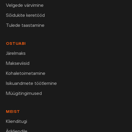
Velgede värvimine
Sõidukite keretööd
Tulede taastamine
OSTUABI
Järelmaks
Makseviisid
Kohaletoimetamine
Isikuandmete töötlemine
Müügitingimused
MEIST
Klienditugi
Ärikliendile