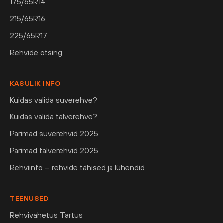
175/65R14
215/65R16
225/65R17
Rehvide otsing
KASULIK INFO
Kuidas valida suverehve?
Kuidas valida talverehve?
Parimad suverehvid 2025
Parimad talverehvid 2025
Rehviinfo – rehvide tähised ja lühendid
TEENUSED
Rehvivahetus Tartus