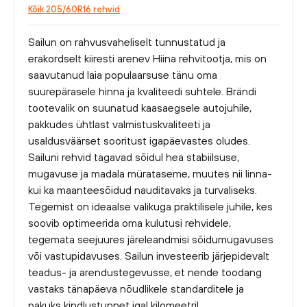
Kõik 205/60R16 rehvid
Sailun on rahvusvaheliselt tunnustatud ja
erakordselt kiiresti arenev Hiina rehvitootja, mis on
saavutanud laia populaarsuse tänu oma
suurepärasele hinna ja kvaliteedi suhtele. Brändi
tootevalik on suunatud kaasaegsele autojuhile,
pakkudes ühtlast valmistuskvaliteeti ja
usaldusväärset sooritust igapäevastes oludes.
Sailuni rehvid tagavad sõidul hea stabiilsuse,
mugavuse ja madala mürataseme, muutes nii linna-
kui ka maanteesõidud nauditavaks ja turvaliseks.
Tegemist on ideaalse valikuga praktilisele juhile, kes
soovib optimeerida oma kulutusi rehvidele,
tegemata seejuures järeleandmisi sõidumugavuses
või vastupidavuses. Sailun investeerib järjepidevalt
teadus- ja arendustegevusse, et nende toodang
vastaks tänapäeva nõudlikele standarditele ja
pakuks kindlustunnet igal kilomeetril.