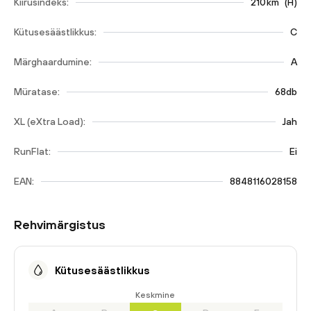
Kiirusindeks:
210
km
(
H
)
Kütusesäästlikkus:
C
Märghaardumine:
A
Müratase:
68db
XL (eXtra Load):
Jah
RunFlat:
Ei
EAN:
8848116028158
Rehvimärgistus
Kütusesäästlikkus
Keskmine