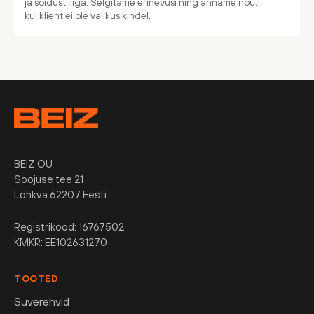
ja sõidustiiliga. Selgitame erinevusi ning anname nõu,
kui klient ei ole valikus kindel.
BEIZ OÜ
Soojuse tee 21
Lohkva 62207 Eesti
Registrikood: 16767502
KMKR: EE102631270
TOOTED
Suverehvid