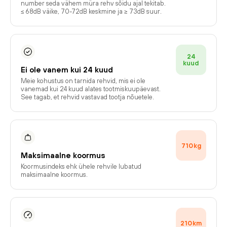
number seda vähem müra rehv sõidu ajal tekitab.
≤ 68dB väike, 70-72dB keskmine ja ≥ 73dB suur.
24
kuud
Ei ole vanem kui 24 kuud
Meie kohustus on tarnida rehvid, mis ei ole
vanemad kui 24 kuud alates tootmiskuupäevast.
See tagab, et rehvid vastavad tootja nõuetele.
710
kg
Maksimaalne koormus
Koormusindeks ehk ühele rehvile lubatud
maksimaalne koormus.
210
km