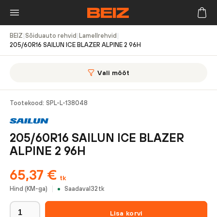
BEIZ
|
Sõiduauto rehvid
|
Lamellrehvid
|
205/60R16 SAILUN ICE BLAZER ALPINE 2 96H
Vali mõõt
Tootekood:
SPL-L-138048
205/60R16 SAILUN ICE BLAZER
ALPINE 2 96H
65,37
€
tk
Hind (KM-ga)
Saadaval
32
tk
Lisa korvi