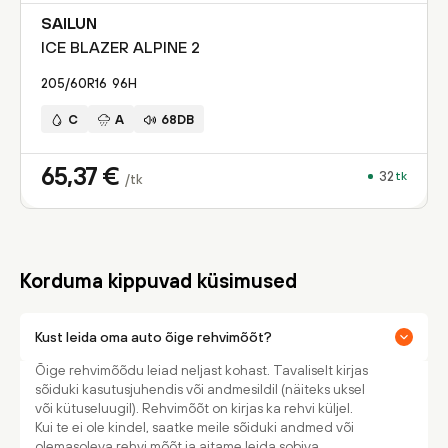
SAILUN
ICE BLAZER ALPINE 2
205/60R16
96
H
C
A
68DB
65,37
€
32
tk
/tk
Korduma kippuvad küsimused
Kust leida oma auto õige rehvimõõt?
Õige rehvimõõdu leiad neljast kohast. Tavaliselt kirjas
sõiduki kasutusjuhendis või andmesildil (näiteks uksel
või kütuseluugil). Rehvimõõt on kirjas ka rehvi küljel.
Kui te ei ole kindel, saatke meile sõiduki andmed või
olemasoleva rehvi mõõt ja aitame leida sobiva