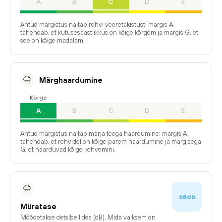
A
B
C
D
E
Antud märgistus näitab rehvi veeretakistust: märgis A
tähendab, et kütusesäästlikkus on kõige kõrgem ja märgis G, et
see on kõige madalam.
Märghaardumine
Kõrge
A
B
C
D
E
Antud märgistus näitab märja teega haardumine: märgis A
tähendab, et rehvidel on kõige parem haardumine ja märgisega
G, et haarduvad kõige kehvemini.
68db
Müratase
Mõõdetakse detsibellides (dB). Mida väiksem on