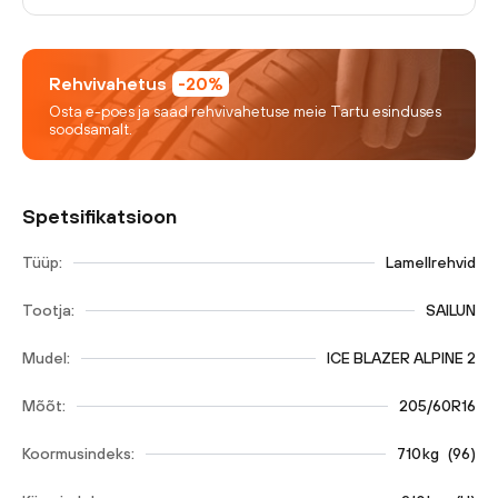
Rehvivahetus
-20%
Osta e-poes ja saad rehvivahetuse meie Tartu esinduses
soodsamalt.
Spetsifikatsioon
Tüüp:
Lamellrehvid
Tootja:
SAILUN
Mudel:
ICE BLAZER ALPINE 2
Mõõt:
205/60R16
Koormusindeks:
710
kg
(
96
)