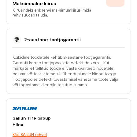
Maksimaalne kiirus
Kiirusindeks ehk rehvi maksimumkiirus, mida
rehv suudab taluda.
2-aastane tootjagarantii
Kõikidele toodetele kehtib 2-aastane tootjagarantii.
Garantii kehtib tootjapoolsete defektide korral. Kui
märkate, et tellitud toode ei vasta kvaliteedinõuetele,
palume võtta viivitamatult ühendust meie klienditoega.
Tootjapoolse defekti tuvastamisel vahetame toote välja
või tagastame kliendile tasutud summa.
Sailun Tire Group
Hiina
Kõik SAILUN rehvid