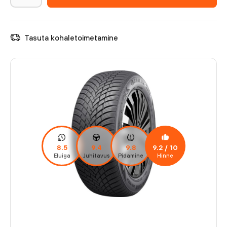
Tasuta kohaletoimetamine
8.5
9.4
9.8
9.2
/ 10
Eluiga
Juhitavus
Pidamine
Hinne