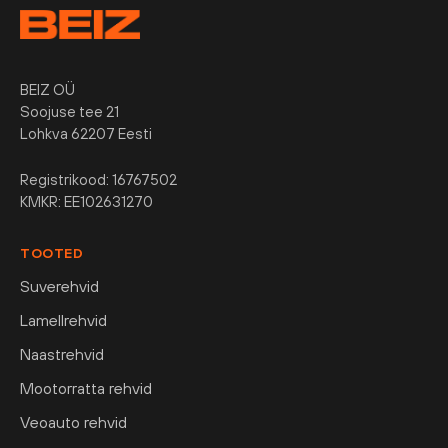
BEIZ OÜ
Soojuse tee 21
Lohkva 62207 Eesti
Registrikood: 16767502
KMKR: EE102631270
TOOTED
Suverehvid
Lamellrehvid
Naastrehvid
Mootorratta rehvid
Veoauto rehvid