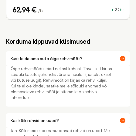
62,94
€
32
tk
/tk
Korduma kippuvad küsimused
Kust leida oma auto õige rehvimõõt?
Õige rehvimõõdu leiad neljast kohast. Tavaliselt kirjas
sõiduki kasutusjuhendis või andmesildil (näiteks uksel
või kütuseluugil). Rehvimõõt on kirjas ka rehvi küljel.
Kui te ei ole kindel, saatke meile sõiduki andmed või
olemasoleva rehvi mõõt ja aitame leida sobiva
lahenduse.
Kas kõik rehvid on uued?
Jah. Kõik meie e-poes müüdavad rehvid on uued. Me