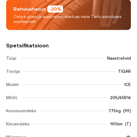
Rehvivahetus
-20%
Osta e-poes ja saad rehvivahetuse meie Tartu esinduses
soodsamalt.
Spetsifikatsioon
Tüüp:
Naastrehvid
Tootja:
TIGAR
Mudel:
ICE
Mõõt:
205/65R16
Koormusindeks:
775
kg
(
99
)
Kiirusindeks:
190
km
(
T
)