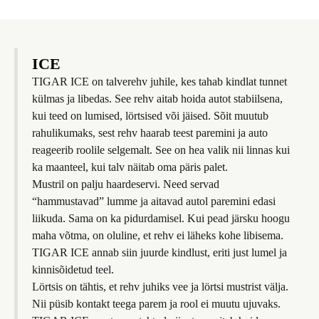
ICE
TIGAR ICE on talverehv juhile, kes tahab kindlat tunnet
külmas ja libedas. See rehv aitab hoida autot stabiilsena,
kui teed on lumised, lörtsised või jäised. Sõit muutub
rahulikumaks, sest rehv haarab teest paremini ja auto
reageerib roolile selgemalt. See on hea valik nii linnas kui
ka maanteel, kui talv näitab oma päris palet.
Mustril on palju haardeservi. Need servad
“hammustavad” lumme ja aitavad autol paremini edasi
liikuda. Sama on ka pidurdamisel. Kui pead järsku hoogu
maha võtma, on oluline, et rehv ei läheks kohe libisema.
TIGAR ICE annab siin juurde kindlust, eriti just lumel ja
kinnisõidetud teel.
Lörtsis on tähtis, et rehv juhiks vee ja lörtsi mustrist välja.
Nii püsib kontakt teega parem ja rool ei muutu ujuvaks.