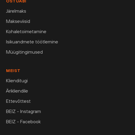
OSTUABI
Järelmaks
Makseviisid
Kohaletoimetamine
Isikuandmete töötlemine
Müügitingimused
MEIST
Klienditugi
Ärikliendile
Ettevõttest
BEIZ - Instagram
BEIZ - Facebook