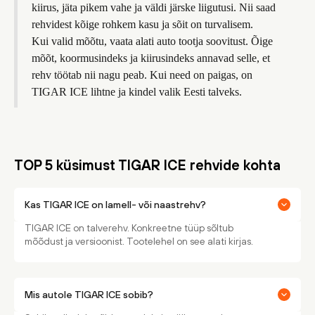
kiirus, jäta pikem vahe ja väldi järske liigutusi. Nii saad
rehvidest kõige rohkem kasu ja sõit on turvalisem.
Kui valid mõõtu, vaata alati auto tootja soovitust. Õige
mõõt, koormusindeks ja kiirusindeks annavad selle, et
rehv töötab nii nagu peab. Kui need on paigas, on
TIGAR ICE lihtne ja kindel valik Eesti talveks.
TOP 5 küsimust TIGAR ICE rehvide kohta
Kas TIGAR ICE on lamell- või naastrehv?
TIGAR ICE on talverehv. Konkreetne tüüp sõltub
mõõdust ja versioonist. Tootelehel on see alati kirjas.
Mis autole TIGAR ICE sobib?