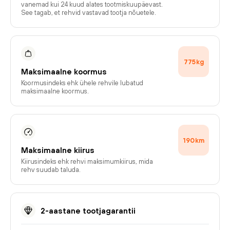
vanemad kui 24 kuud alates tootmiskuupäevast.
See tagab, et rehvid vastavad tootja nõuetele.
775
kg
Maksimaalne koormus
Koormusindeks ehk ühele rehvile lubatud
maksimaalne koormus.
190
km
Maksimaalne kiirus
Kiirusindeks ehk rehvi maksimumkiirus, mida
rehv suudab taluda.
2-aastane tootjagarantii