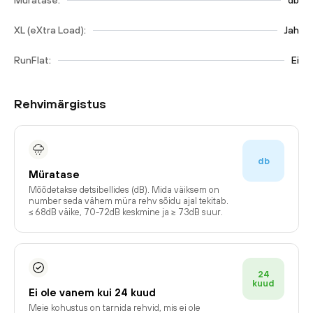
Müratase:
db
XL (eXtra Load):
Jah
RunFlat:
Ei
Rehvimärgistus
db
Müratase
Mõõdetakse detsibellides (dB). Mida väiksem on
number seda vähem müra rehv sõidu ajal tekitab.
≤ 68dB väike, 70-72dB keskmine ja ≥ 73dB suur.
24
kuud
Ei ole vanem kui 24 kuud
Meie kohustus on tarnida rehvid, mis ei ole