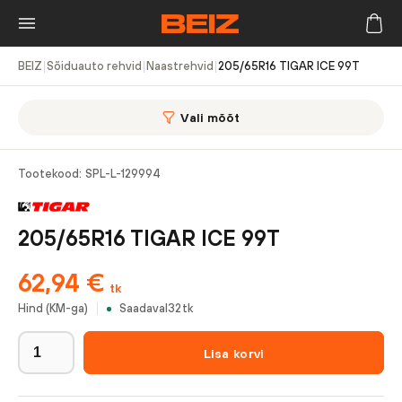
BEIZ
|
Sõiduauto rehvid
|
Naastrehvid
|
205/65R16 TIGAR ICE 99T
Vali mõõt
Tootekood:
SPL-L-129994
205/65R16 TIGAR ICE 99T
62,94
€
tk
Hind (KM-ga)
Saadaval
32
tk
Lisa korvi