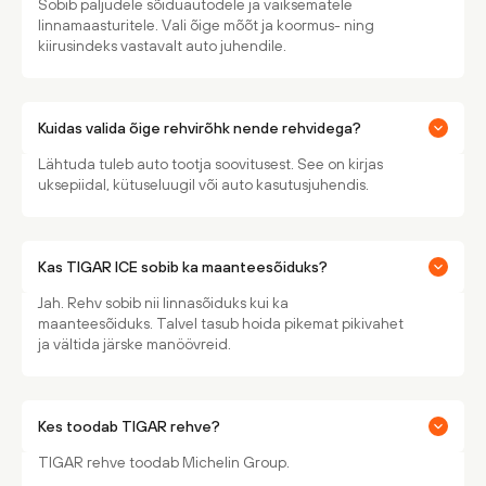
Sobib paljudele sõiduautodele ja väiksematele
linnamaasturitele. Vali õige mõõt ja koormus- ning
kiirusindeks vastavalt auto juhendile.
Kuidas valida õige rehvirõhk nende rehvidega?
Lähtuda tuleb auto tootja soovitusest. See on kirjas
uksepiidal, kütuseluugil või auto kasutusjuhendis.
Kas TIGAR ICE sobib ka maanteesõiduks?
Jah. Rehv sobib nii linnasõiduks kui ka
maanteesõiduks. Talvel tasub hoida pikemat pikivahet
ja vältida järske manöövreid.
Kes toodab TIGAR rehve?
TIGAR rehve toodab Michelin Group.