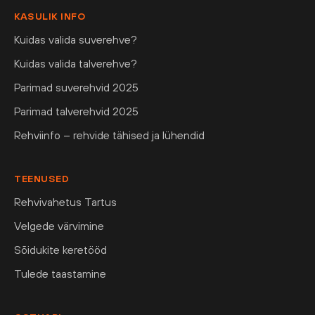
KASULIK INFO
Kuidas valida suverehve?
Kuidas valida talverehve?
Parimad suverehvid 2025
Parimad talverehvid 2025
Rehviinfo – rehvide tähised ja lühendid
TEENUSED
Rehvivahetus Tartus
Velgede värvimine
Sõidukite keretööd
Tulede taastamine