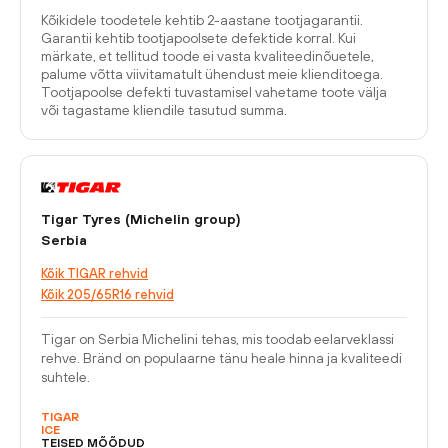
Kõikidele toodetele kehtib 2-aastane tootjagarantii.
Garantii kehtib tootjapoolsete defektide korral. Kui
märkate, et tellitud toode ei vasta kvaliteedinõuetele,
palume võtta viivitamatult ühendust meie klienditoega.
Tootjapoolse defekti tuvastamisel vahetame toote välja
või tagastame kliendile tasutud summa.
Tigar Tyres (Michelin group)
Serbia
Kõik TIGAR rehvid
Kõik 205/65R16 rehvid
Tigar on Serbia Michelini tehas, mis toodab eelarveklassi
rehve. Bränd on populaarne tänu heale hinna ja kvaliteedi
suhtele.
TIGAR
ICE
TEISED MÕÕDUD