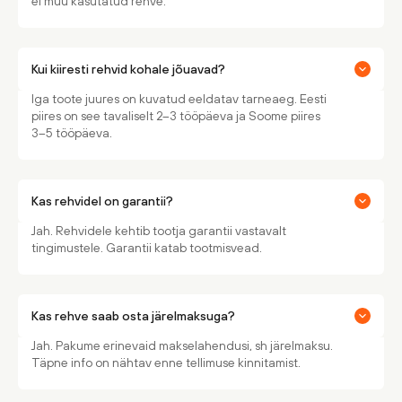
ei müü kasutatud rehve.
Kui kiiresti rehvid kohale jõuavad?
Iga toote juures on kuvatud eeldatav tarneaeg. Eesti
piires on see tavaliselt 2–3 tööpäeva ja Soome piires
3–5 tööpäeva.
Kas rehvidel on garantii?
Jah. Rehvidele kehtib tootja garantii vastavalt
tingimustele. Garantii katab tootmisvead.
Kas rehve saab osta järelmaksuga?
Jah. Pakume erinevaid makselahendusi, sh järelmaksu.
Täpne info on nähtav enne tellimuse kinnitamist.