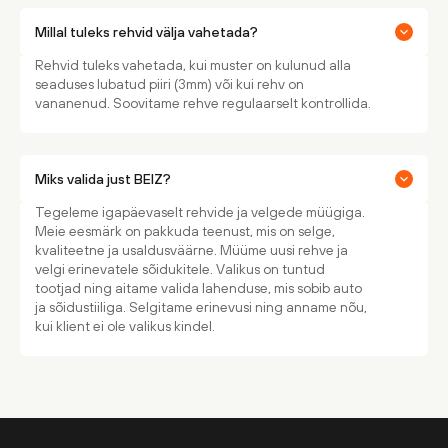
Millal tuleks rehvid välja vahetada?
Rehvid tuleks vahetada, kui muster on kulunud alla
seaduses lubatud piiri (3mm) või kui rehv on
vananenud. Soovitame rehve regulaarselt kontrollida.
Miks valida just BEIZ?
Tegeleme igapäevaselt rehvide ja velgede müügiga.
Meie eesmärk on pakkuda teenust, mis on selge,
kvaliteetne ja usaldusväärne. Müüme uusi rehve ja
velgi erinevatele sõidukitele. Valikus on tuntud
tootjad ning aitame valida lahenduse, mis sobib auto
ja sõidustiiliga. Selgitame erinevusi ning anname nõu,
kui klient ei ole valikus kindel.