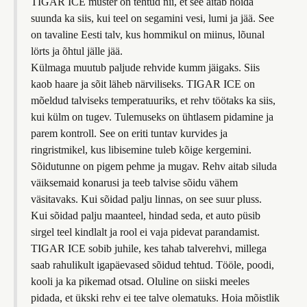
TIGAR ICE muster on tehtud nii, et see aitab hoida
suunda ka siis, kui teel on segamini vesi, lumi ja jää. See
on tavaline Eesti talv, kus hommikul on miinus, lõunal
lörts ja õhtul jälle jää.
Külmaga muutub paljude rehvide kumm jäigaks. Siis
kaob haare ja sõit läheb närviliseks. TIGAR ICE on
mõeldud talviseks temperatuuriks, et rehv töötaks ka siis,
kui külm on tugev. Tulemuseks on ühtlasem pidamine ja
parem kontroll. See on eriti tuntav kurvides ja
ringristmikel, kus libisemine tuleb kõige kergemini.
Sõidutunne on pigem pehme ja mugav. Rehv aitab siluda
väiksemaid konarusi ja teeb talvise sõidu vähem
väsitavaks. Kui sõidad palju linnas, on see suur pluss.
Kui sõidad palju maanteel, hindad seda, et auto püsib
sirgel teel kindlalt ja rool ei vaja pidevat parandamist.
TIGAR ICE sobib juhile, kes tahab talverehvi, millega
saab rahulikult igapäevased sõidud tehtud. Tööle, poodi,
kooli ja ka pikemad otsad. Oluline on siiski meeles
pidada, et ükski rehv ei tee talve olematuks. Hoia mõistlik