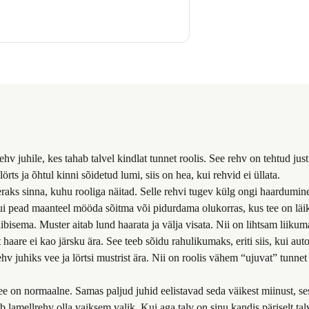
kes tahab talvel kindlat tunnet roolis. See rehv on tehtud just sellek
s ja õhtul kinni sõidetud lumi, siis on hea, kui rehvid ei üllata.
eeraks sinna, kuhu rooliga näitad. Selle rehvi tugev külg ongi haardumin
kui pead maanteel mööda sõitma või pidurdama olukorras, kus tee on läi
ibisema. Muster aitab lund haarata ja välja visata. Nii on lihtsam liiku
haare ei kao järsku ära. See teeb sõidu rahulikumaks, eriti siis, kui aut
ehv juhiks vee ja lörtsi mustrist ära. Nii on roolis vähem “ujuvat” tunn
See on normaalne. Samas paljud juhid eelistavad seda väikest miinust, se
 lamellrehv olla vaiksem valik. Kui aga talv on sinu kandis päriselt talv 