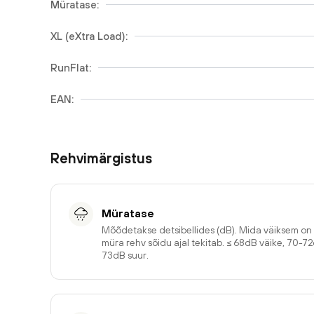
Müratase:
XL (eXtra Load):
RunFlat:
EAN:
Rehvimärgistus
Müratase
Mõõdetakse detsibellides (dB). Mida väiksem o
müra rehv sõidu ajal tekitab. ≤ 68dB väike, 70-7
73dB suur.