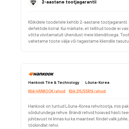
2-aastane tootjagarantii
Kõikidele toodetele kehtib 2-aastane tootjagarantii.
defektide korral. Kui märkate, et tellitud toode ei v
võtta viivitamatult ühendust meie klienditoega. Too
vahetame toote välja või tagastame kliendile tasu
Hankook Tire & Technology
Lõuna-Korea
Kõik HANKOOK rehvid
Kõik 215/55R16 rehvid
Hankook on tuntud Lõuna-Korea rehvitootja, mis pak
sõidutundega rehve. Brändi rehvid hoiavad hästi teed
juhitavust nii linnas kui ka maanteel. Kindel valik juhi
töökindlat rehvi.