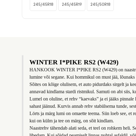
245/45R18
245/45R19
245/50R18
WINTER I*PIKE RS2 (W429)
HANKOOK WINTER I*PIKE RS2 (W429) on naastrehv juhile, 
lumine või segane. Kui hommikul on must jää, lõunaks lört
Sõites on kõige olulisem, et auto pidurdaks sirgelt ja k
annavad kindlama stardi ristmikul. Samuti on abi siis, 
Lumel on oluline, et rehv “kaevaks” ja ei jääks pinnale l
sahast jäänud. Kurvis annab rehv stabiilsema tunde, sest 
Lörts ja märg lumi on omaette teema. Siin loeb see, et r
kui on külm ja tee on märg, on sõit kindlam.
Naastrehv tähendab alati seda, et teel on rohkem heli. 
libedam. Kui sõidad peamiselt linnas puhtal asfaldil, võib