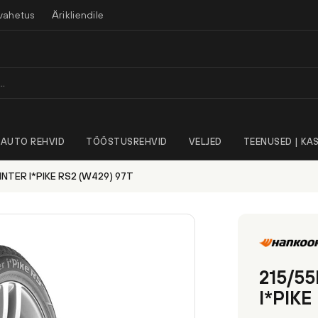
vahetus
Ärikliendile
AUTO REHVID
TÖÖSTUSREHVID
VELJED
TEENUSED | KAS
NTER I*PIKE RS2 (W429) 97T
215/5
I*PIKE