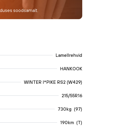
nduses soodsamalt.
Lamellrehvid
HANKOOK
WINTER I*PIKE RS2 (W429)
215/55R16
730
kg
(
97
)
190
km
(
T
)