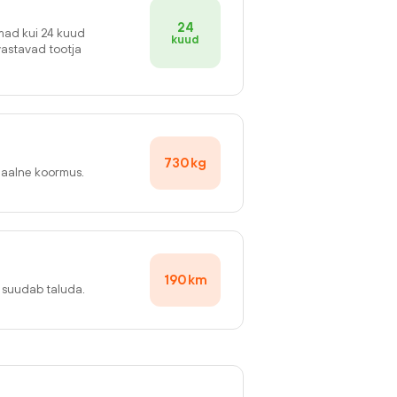
24
emad kui 24 kuud
kuud
vastavad tootja
730
kg
maalne koormus.
190
km
v suudab taluda.