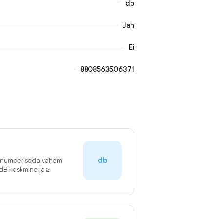
db
Jah
Ei
8808563506371
db
n number seda vähem
2dB keskmine ja ≥