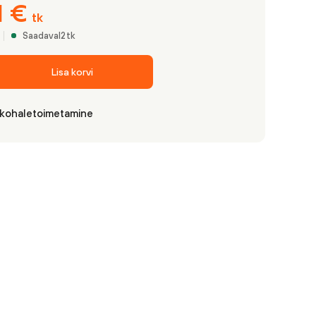
1
€
tk
Saadaval
2
tk
Lisa korvi
 kohaletoimetamine