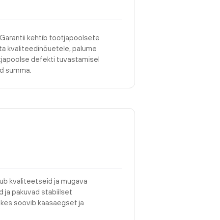
 Garantii kehtib tootjapoolsete
asta kvaliteedinõuetele, palume
tjapoolse defekti tuvastamisel
tud summa.
ub kvaliteetseid ja mugava
 ja pakuvad stabiilset
le, kes soovib kaasaegset ja