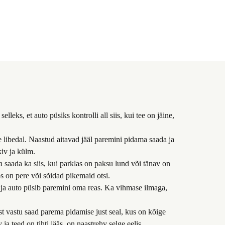
s, et auto püsiks kontrolli all siis, kui tee on jäine,
e libedal. Naastud aitavad jääl paremini pidama saada ja
kiv ja külm.
ma saada ka siis, kui parklas on paksu lund või tänav on
os on pere või sõidad pikemaid otsi.
et ja auto püsib paremini oma reas. Ka vihmase ilmaga,
st vastu saad parema pidamise just seal, kus on kõige
ja teed on tihti jääs, on naastrehv selge eelis.