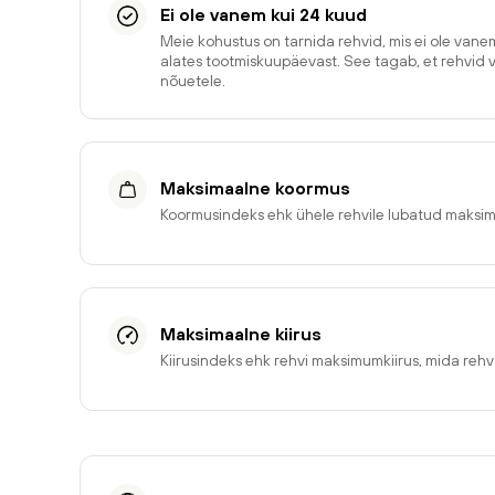
Ei ole vanem kui 24 kuud
Meie kohustus on tarnida rehvid, mis ei ole van
alates tootmiskuupäevast. See tagab, et rehvid 
nõuetele.
Maksimaalne koormus
Koormusindeks ehk ühele rehvile lubatud maksi
Maksimaalne kiirus
Kiirusindeks ehk rehvi maksimumkiirus, mida reh