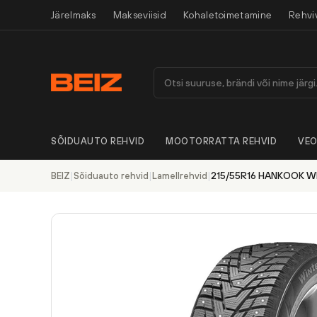
Järelmaks
Makseviisid
Kohaletoimetamine
Rehvi
SÕIDUAUTO REHVID
MOOTORRATTA REHVID
VEO
|
|
|
215/55R16 HANKOOK WI
BEIZ
Sõiduauto rehvid
Lamellrehvid