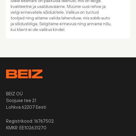
Meie eesmärk on pakkuda teenust, mis on selge,
kvaliteetne ja usaldusväärne. Müüme uusi rehve ja
velgi erinevatele sõidukitele. Valikus on tuntud
tootjad ning aitame valida lahenduse, mis sobib auto
ja sõidustiiliga. Selgitame erinevusi ning anname nõu,
kui klient ei ole valikus kindel.
BEIZ OÜ
Soojuse tee 21
Lohkva 62207 Eesti
Registrikood: 16767502
KMKR: EE102631270