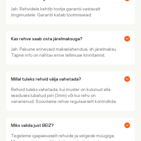
Jah. Rehvidele kehtib tootja garantii vastavalt
tingimustele. Garantii katab tootmisvead.
Kas rehve saab osta järelmaksuga?
Jah. Pakume erinevaid makselahendusi, sh järelmaksu.
Täpne info on nähtav enne tellimuse kinnitamist.
Millal tuleks rehvid välja vahetada?
Rehvid tuleks vahetada, kui muster on kulunud alla
seaduses lubatud piiri (3mm) või kui rehv on
vananenud. Soovitame rehve regulaarselt kontrollida.
Miks valida just BEIZ?
Tegeleme igapäevaselt rehvide ja velgede müügiga.