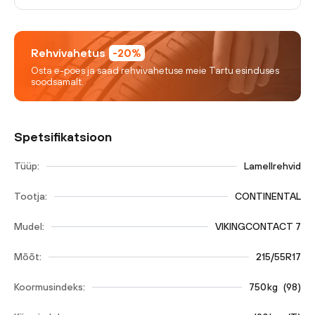
Rehvivahetus
-20%
Osta e-poes ja saad rehvivahetuse meie Tartu esinduses
soodsamalt.
Spetsifikatsioon
Tüüp:
Lamellrehvid
Tootja:
CONTINENTAL
Mudel:
VIKINGCONTACT 7
Mõõt:
215/55R17
Koormusindeks:
750
kg
(
98
)