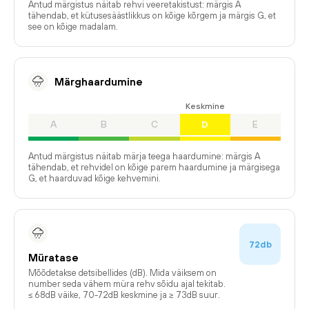
Antud märgistus näitab rehvi veeretakistust: märgis A
tähendab, et kütusesäästlikkus on kõige kõrgem ja märgis G, et
see on kõige madalam.
Märghaardumine
Keskmine
A
B
C
D
E
Antud märgistus näitab märja teega haardumine: märgis A
tähendab, et rehvidel on kõige parem haardumine ja märgisega
G, et haarduvad kõige kehvemini.
72db
Müratase
Mõõdetakse detsibellides (dB). Mida väiksem on
number seda vähem müra rehv sõidu ajal tekitab.
≤ 68dB väike, 70-72dB keskmine ja ≥ 73dB suur.