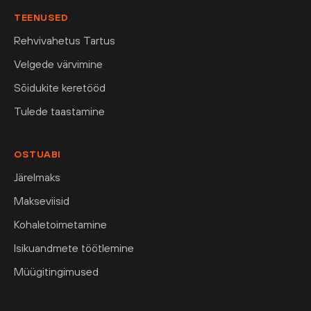
TEENUSED
Rehvivahetus Tartus
Velgede värvimine
Sõidukite keretööd
Tulede taastamine
OSTUABI
Järelmaks
Makseviisid
Kohaletoimetamine
Isikuandmete töötlemine
Müügitingimused