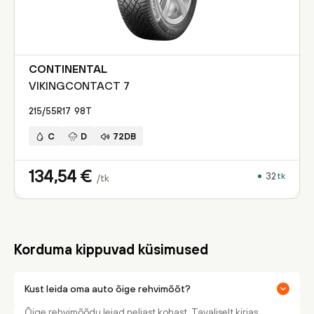
CONTINENTAL
VIKINGCONTACT 7
215/55R17
98
T
C
D
72DB
134,54
€
32
tk
/tk
Korduma kippuvad küsimused
Kust leida oma auto õige rehvimõõt?
Õige rehvimõõdu leiad neljast kohast. Tavaliselt kirjas