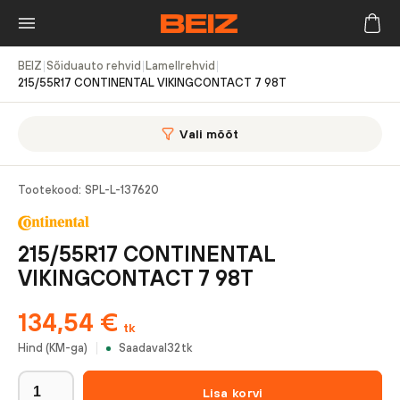
BEIZ
|
Sõiduauto rehvid
|
Lamellrehvid
|
215/55R17 CONTINENTAL VIKINGCONTACT 7 98T
Vali mõõt
Tootekood:
SPL-L-137620
215/55R17 CONTINENTAL
VIKINGCONTACT 7 98T
134,54
€
tk
Hind (KM-ga)
Saadaval
32
tk
Lisa korvi