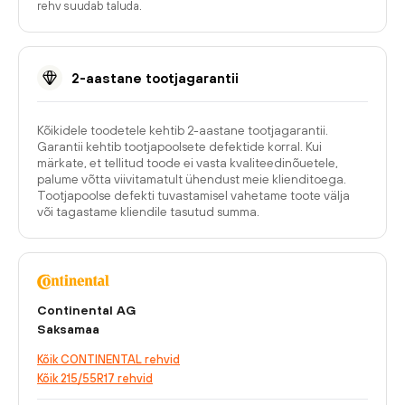
rehv suudab taluda.
2-aastane tootjagarantii
Kõikidele toodetele kehtib 2-aastane tootjagarantii.
Garantii kehtib tootjapoolsete defektide korral. Kui
märkate, et tellitud toode ei vasta kvaliteedinõuetele,
palume võtta viivitamatult ühendust meie klienditoega.
Tootjapoolse defekti tuvastamisel vahetame toote välja
või tagastame kliendile tasutud summa.
Continental AG
Saksamaa
Kõik CONTINENTAL rehvid
Kõik 215/55R17 rehvid