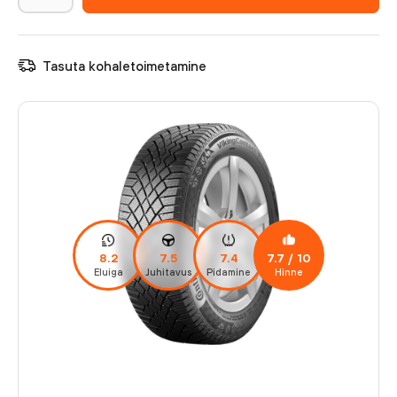
Tasuta kohaletoimetamine
8.2
7.5
7.4
7.7
/ 10
Eluiga
Juhitavus
Pidamine
Hinne