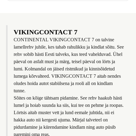
VIKINGCONTACT 7
CONTINENTAL VIKINGCONTACT 7 on talvine
lamellrehv juhile, kes tahab rahulikku ja kindlat sõitu. See
rehv sobib hästi Eesti talveks, kus teed vahelduvad. Ühel
päeval on asfalt must ja märg, teisel päeval on lörts ja
lumi. Kolmandal on jäised ristmikud ja kinnisõidetud
lumega kõrvalteed. VIKINGCONTACT 7 aitab nendes
oludes hoida autot stabiilsena ja rooli all on kindlam
tunne.
Sõites on kõige tähtsam pidamine. See rehv haakub hästi
lumel ja hoiab suunda ka siis, kui tee on pehme ja roopas.
Lörtsis aitab muster vett ja lund eemale juhtida, nii ei
hakka auto nii kergesti ujuma. Märjal talveteel on
pidurdamine ja kiirendamine kindlam ning auto püsib
paremini oma reas.