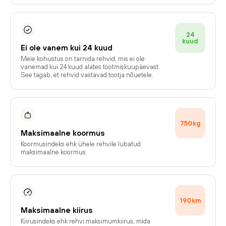
24
kuud
Ei ole vanem kui 24 kuud
Meie kohustus on tarnida rehvid, mis ei ole
vanemad kui 24 kuud alates tootmiskuupäevast.
See tagab, et rehvid vastavad tootja nõuetele.
750
kg
Maksimaalne koormus
Koormusindeks ehk ühele rehvile lubatud
maksimaalne koormus.
190
km
Maksimaalne kiirus
Kiirusindeks ehk rehvi maksimumkiirus, mida