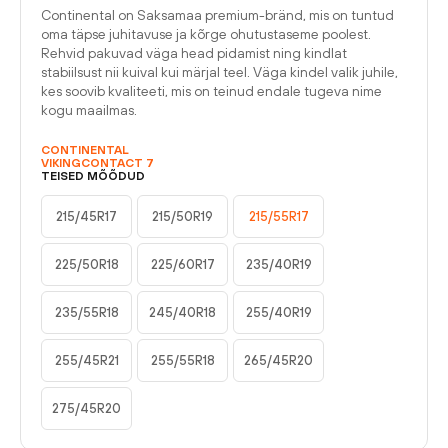
Continental on Saksamaa premium-bränd, mis on tuntud
oma täpse juhitavuse ja kõrge ohutustaseme poolest.
Rehvid pakuvad väga head pidamist ning kindlat
stabiilsust nii kuival kui märjal teel. Väga kindel valik juhile,
kes soovib kvaliteeti, mis on teinud endale tugeva nime
kogu maailmas.
CONTINENTAL
VIKINGCONTACT 7
TEISED MÕÕDUD
215/45R17
215/50R19
215/55R17
225/50R18
225/60R17
235/40R19
235/55R18
245/40R18
255/40R19
255/45R21
255/55R18
265/45R20
275/45R20