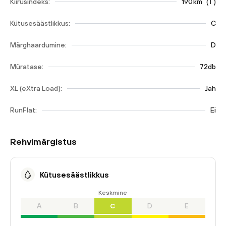
Kiirusindeks:
190
km
(
T
)
Kütusesäästlikkus:
C
Märghaardumine:
D
Müratase:
72db
XL (eXtra Load):
Jah
RunFlat:
Ei
Rehvimärgistus
Kütusesäästlikkus
Keskmine
A
B
C
D
E