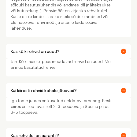
sõiduki kasutusjuhendis või andmesildil (näiteks uksel
või kütuseluugil). Rehvimõõt on kirjas ka rehvi küljel.
Kui te ei ole kindel, saatke meile sõiduki andmed või
olemasoleva rehvi mõõt ja aitame leida sobiva
lahenduse.
Kas kõik rehvid on uued?
Jah. Kõik meie e-poes müüdavad rehvid on uued. Me
ei müü kasutatud rehve.
Kui kiiresti rehvid kohale jõuavad?
Iga toote juures on kuvatud eeldatav tarneaeg. Eesti
piires on see tavaliselt 2–3 tööpäeva ja Soome piires
3–5 tööpäeva.
Kas rehvidel on garantii?