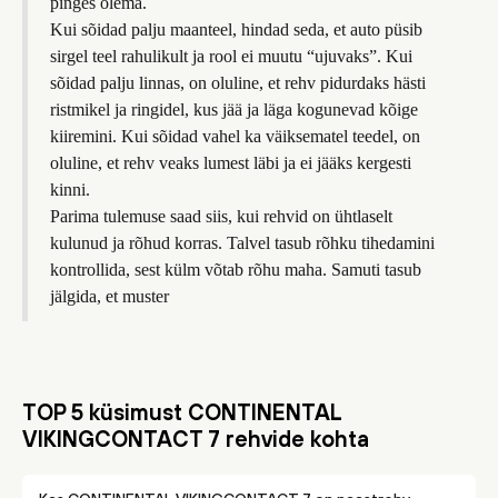
pinges olema.
Kui sõidad palju maanteel, hindad seda, et auto püsib
sirgel teel rahulikult ja rool ei muutu “ujuvaks”. Kui
sõidad palju linnas, on oluline, et rehv pidurdaks hästi
ristmikel ja ringidel, kus jää ja läga kogunevad kõige
kiiremini. Kui sõidad vahel ka väiksematel teedel, on
oluline, et rehv veaks lumest läbi ja ei jääks kergesti
kinni.
Parima tulemuse saad siis, kui rehvid on ühtlaselt
kulunud ja rõhud korras. Talvel tasub rõhku tihedamini
kontrollida, sest külm võtab rõhu maha. Samuti tasub
jälgida, et muster
TOP 5 küsimust CONTINENTAL
VIKINGCONTACT 7 rehvide kohta