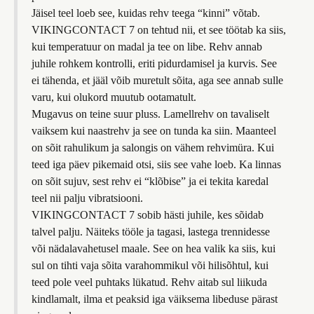
Jäisel teel loeb see, kuidas rehv teega “kinni” võtab.
VIKINGCONTACT 7 on tehtud nii, et see töötab ka siis,
kui temperatuur on madal ja tee on libe. Rehv annab
juhile rohkem kontrolli, eriti pidurdamisel ja kurvis. See
ei tähenda, et jääl võib muretult sõita, aga see annab sulle
varu, kui olukord muutub ootamatult.
Mugavus on teine suur pluss. Lamellrehv on tavaliselt
vaiksem kui naastrehv ja see on tunda ka siin. Maanteel
on sõit rahulikum ja salongis on vähem rehvimüra. Kui
teed iga päev pikemaid otsi, siis see vahe loeb. Ka linnas
on sõit sujuv, sest rehv ei “klõbise” ja ei tekita karedal
teel nii palju vibratsiooni.
VIKINGCONTACT 7 sobib hästi juhile, kes sõidab
talvel palju. Näiteks tööle ja tagasi, lastega trennidesse
või nädalavahetusel maale. See on hea valik ka siis, kui
sul on tihti vaja sõita varahommikul või hilisõhtul, kui
teed pole veel puhtaks lükatud. Rehv aitab sul liikuda
kindlamalt, ilma et peaksid iga väiksema libeduse pärast