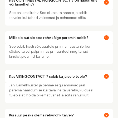
Kas CONTINENTAL VIKINGCONTACT 7 on naastrehv
või lamellrehv?
See on lamellrehv. See ei kasuta naaste ja sobib
talveks, kui tahad vaiksemat ja pehmemat sõitu.
Millisele autole see rehv kõige paremini sobib?
See sobib hästi sõiduautole ja linnamaasturile, kui
sõidad talvel palju linnas ja maanteel ning tahad
kindlat pidamist ka lumel.
Kas VIKINGCONTACT 7 sobib ka jäisele teele?
Jah. Lamellmuster ja pehme segu annavad jääl
parema haardumise kui tavaline talverehv, kuid jääl
tuleb alati hoida pikemat vahet ja sõita rahulikult.
Kui suur peaks olema rehvirõhk talvel?