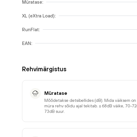
Müratase:
XL (eXtra Load):
RunFlat:
EAN:
Rehvimärgistus
Müratase
Mõõdetakse detsibellides (dB). Mida väiksem o
müra rehv sõidu ajal tekitab. ≤ 68dB väike, 70-7
73dB suur.