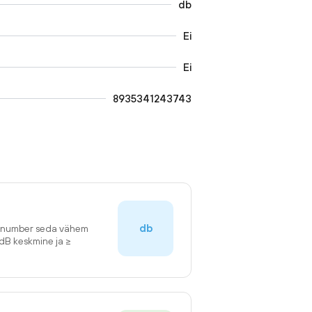
db
Ei
Ei
8935341243743
db
n number seda vähem
2dB keskmine ja ≥