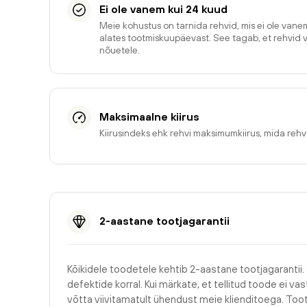
Ei ole vanem kui 24 kuud
Meie kohustus on tarnida rehvid, mis ei ole van
alates tootmiskuupäevast. See tagab, et rehvid 
nõuetele.
Maksimaalne kiirus
Kiirusindeks ehk rehvi maksimumkiirus, mida reh
2-aastane tootjagarantii
Kõikidele toodetele kehtib 2-aastane tootjagarantii.
defektide korral. Kui märkate, et tellitud toode ei v
võtta viivitamatult ühendust meie klienditoega. Too