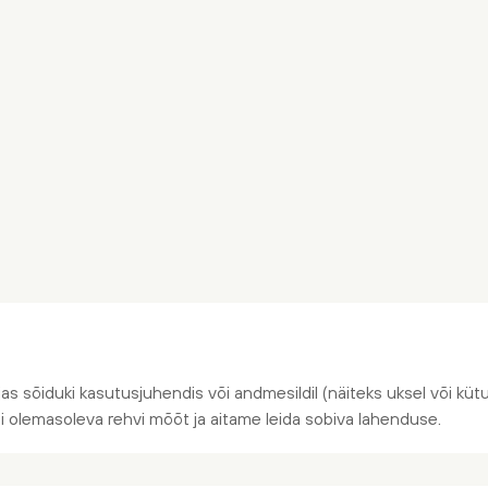
jas sõiduki kasutusjuhendis või andmesildil (näiteks uksel või kütus
õi olemasoleva rehvi mõõt ja aitame leida sobiva lahenduse.