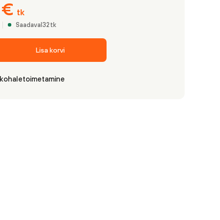
6
€
tk
Saadaval
32
tk
Lisa korvi
 kohaletoimetamine