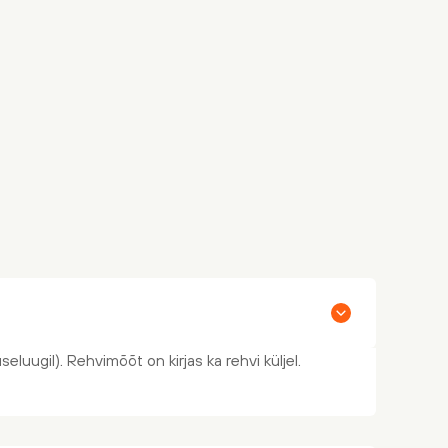
eluugil). Rehvimõõt on kirjas ka rehvi küljel.