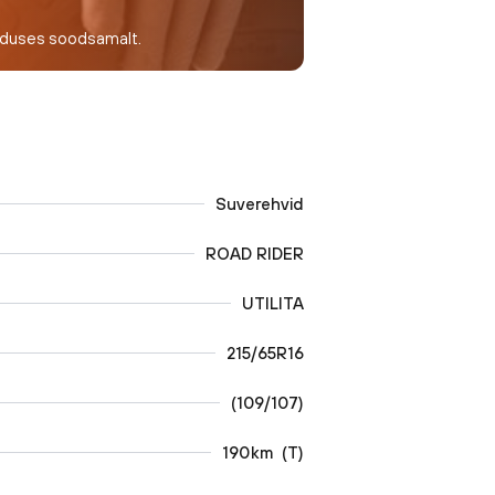
nduses soodsamalt.
Suverehvid
ROAD RIDER
UTILITA
215/65R16
(
109/107
)
190
km
(
T
)