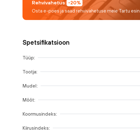
Rehvivahetus
-20%
Osta e-poes ja saad rehvivahetuse meie Tartu esi
Spetsifikatsioon
Tüüp:
Tootja:
Mudel:
Mõõt:
Koormusindeks:
Kiirusindeks: