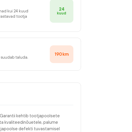
24
emad kui 24 kuud
kuud
vastavad tootja
190
km
v suudab taluda.
 Garantii kehtib tootjapoolsete
asta kvaliteedinõuetele, palume
tjapoolse defekti tuvastamisel