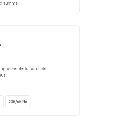
tud summa.
a
igapäevaseks kasutuseks.
sus.
6
235/65R16