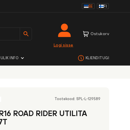
EE
FI
Ostukorv
Logi sisse
ULIK INFO
KLIENDITUGI
Tootekood:
SPL-L-129589
R16 ROAD RIDER UTILITA
7T