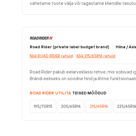
vahetame toote välja või tagastame kliendile tasu
Road Rider (private label budget brand)
Hiina / Asi
Kõik ROAD RIDER rehvid
Kõik 215/65R16 rehvid
Road Rider pakub eelarveklassi rehve, mis sobivad 
Brändi eeliseks on soodne hind ja lihtne funktsionaal
ROAD RIDER
UTILITA
TEISED MÕÕDUD
195/70R15
205/65R16
215/65R16
225/65R1