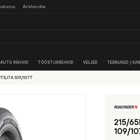
vahetus
Ärikliendile
AUTO REHVID
TÖÖSTUSREHVID
VELJED
TEENUSED | KAS
TILITA 109/107T
215/65
109/10