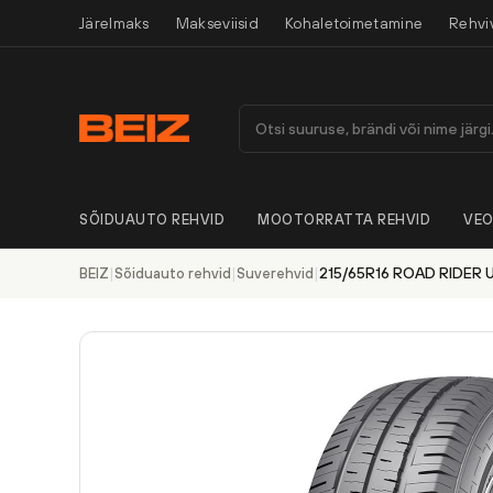
Järelmaks
Makseviisid
Kohaletoimetamine
Rehvi
SÕIDUAUTO REHVID
MOOTORRATTA REHVID
VEO
|
|
|
215/65R16 ROAD RIDER U
BEIZ
Sõiduauto rehvid
Suverehvid