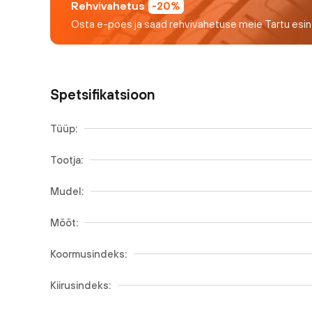
Rehvivahetus
-20%
Osta e-poes ja saad rehvivahetuse meie Tartu esi
Spetsifikatsioon
Tüüp:
Tootja:
Mudel:
Mõõt:
Koormusindeks:
Kiirusindeks: