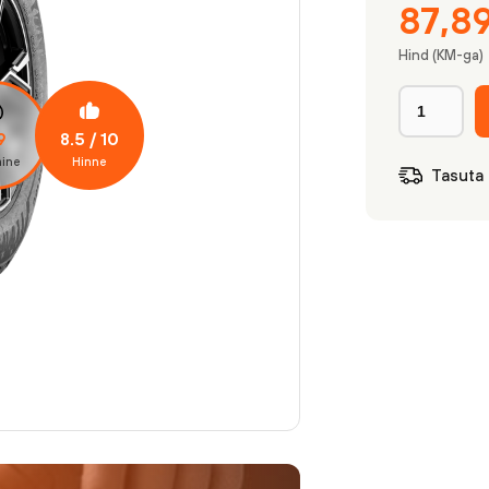
87,8
Hind (KM-ga)
8.5
/ 10
9
ine
Hinne
Tasuta