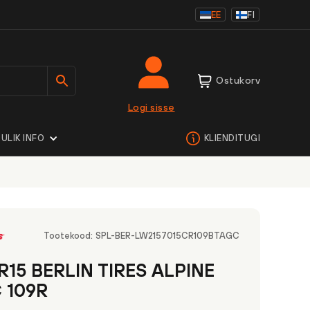
EE
FI
Ostukorv
Logi sisse
ULIK INFO
KLIENDITUGI
Tootekood:
SPL-BER-LW2157015CR109BTAGC
R15 BERLIN TIRES ALPINE
C 109R