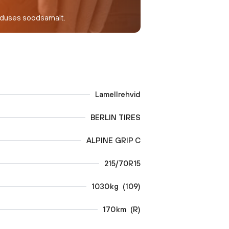
nduses soodsamalt.
Lamellrehvid
BERLIN TIRES
ALPINE GRIP C
215/70R15
1030
kg
(
109
)
170
km
(
R
)