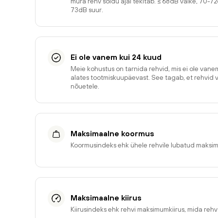
müra rehv sõidu ajal tekitab. ≤ 68dB väike, 70-7
73dB suur.
Ei ole vanem kui 24 kuud
Meie kohustus on tarnida rehvid, mis ei ole van
alates tootmiskuupäevast. See tagab, et rehvid 
nõuetele.
Maksimaalne koormus
Koormusindeks ehk ühele rehvile lubatud maksi
Maksimaalne kiirus
Kiirusindeks ehk rehvi maksimumkiirus, mida reh