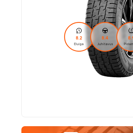
8.2
8.4
8.
Eluiga
Juhitavus
Pidam