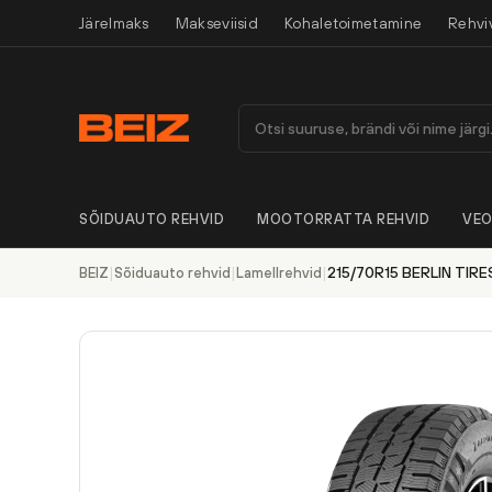
Järelmaks
Makseviisid
Kohaletoimetamine
Rehvi
SÕIDUAUTO REHVID
MOOTORRATTA REHVID
VEO
|
|
|
215/70R15 BERLIN TIRE
BEIZ
Sõiduauto rehvid
Lamellrehvid