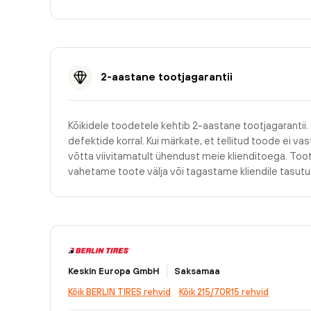
2-aastane tootjagarantii
Kõikidele toodetele kehtib 2-aastane tootjagarantii.
defektide korral. Kui märkate, et tellitud toode ei v
võtta viivitamatult ühendust meie klienditoega. Too
vahetame toote välja või tagastame kliendile tasu
Keskin Europa GmbH
Saksamaa
Kõik BERLIN TIRES rehvid
Kõik 215/70R15 rehvid