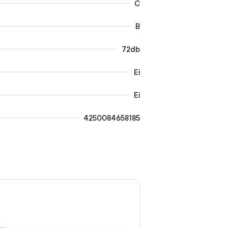
C
B
72db
Ei
Ei
4250084658185