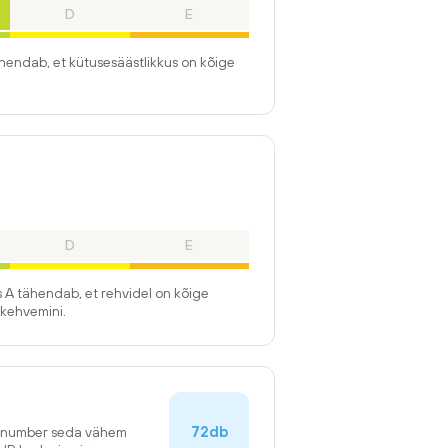
D
E
ähendab, et kütusesäästlikkus on kõige
D
E
 A tähendab, et rehvidel on kõige
kehvemini.
72db
n number seda vähem