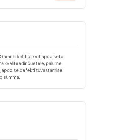
 Garantii kehtib tootjapoolsete
asta kvaliteedinõuetele, palume
tjapoolse defekti tuvastamisel
tud summa.