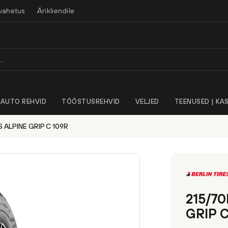
vahetus
Ärikliendile
AUTO REHVID
TÖÖSTUSREHVID
VELJED
TEENUSED | KAS
S ALPINE GRIP C 109R
215/70
GRIP 