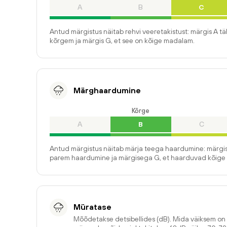
A
B
C
Antud märgistus näitab rehvi veeretakistust: märgis A t
kõrgem ja märgis G, et see on kõige madalam.
Märghaardumine
Kõrge
A
B
C
Antud märgistus näitab märja teega haardumine: märgis
parem haardumine ja märgisega G, et haarduvad kõige 
Müratase
Mõõdetakse detsibellides (dB). Mida väiksem o