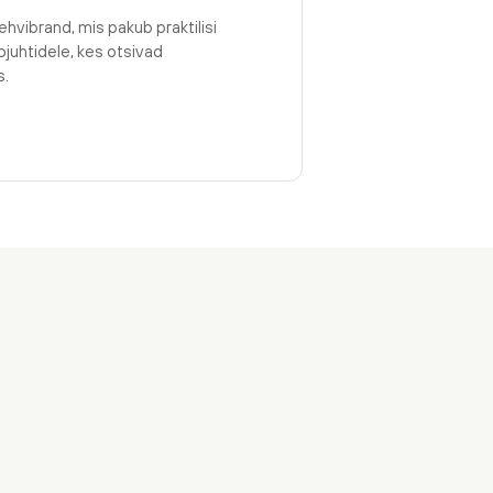
ehvibrand, mis pakub praktilisi
juhtidele, kes otsivad
s.