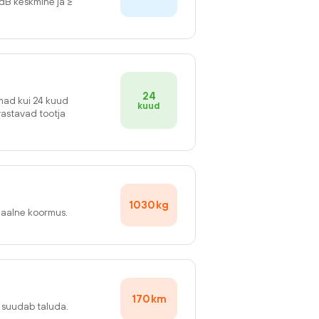
2dB keskmine ja ≥
24
emad kui 24 kuud
kuud
vastavad tootja
1030
kg
maalne koormus.
170
km
v suudab taluda.