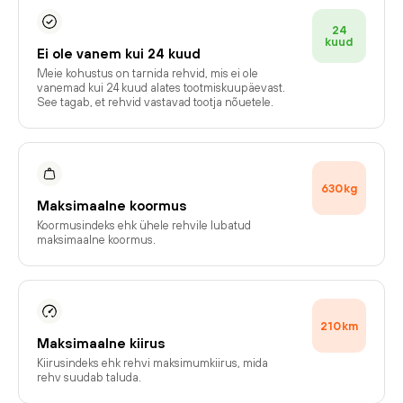
24
kuud
Ei ole vanem kui 24 kuud
Meie kohustus on tarnida rehvid, mis ei ole
vanemad kui 24 kuud alates tootmiskuupäevast.
See tagab, et rehvid vastavad tootja nõuetele.
630
kg
Maksimaalne koormus
Koormusindeks ehk ühele rehvile lubatud
maksimaalne koormus.
210
km
Maksimaalne kiirus
Kiirusindeks ehk rehvi maksimumkiirus, mida
rehv suudab taluda.