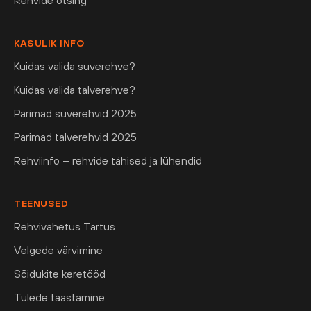
Rehvide otsing
KASULIK INFO
Kuidas valida suverehve?
Kuidas valida talverehve?
Parimad suverehvid 2025
Parimad talverehvid 2025
Rehviinfo – rehvide tähised ja lühendid
TEENUSED
Rehvivahetus Tartus
Velgede värvimine
Sõidukite keretööd
Tulede taastamine