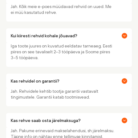
Jah. Kõik meie e-poes müüdavad rehvid on uued. Me
ei müü kasutatud rehve.
Kui kiiresti rehvid kohale jõuavad?
Iga toote juures on kuvatud eeldatav tarneaeg. Eesti
piires on see tavaliselt 2–3 tööpäeva ja Soome piires
3–5 tööpäeva.
Kas rehvidel on garantii?
Jah. Rehvidele kehtib tootja garantii vastavalt
tingimustele. Garantii katab tootmisvead.
Kas rehve saab osta järelmaksuga?
Jah. Pakume erinevaid makselahendusi, sh järelmaksu.
Täpne info on nähtav enne tellimuse kinnitamist.