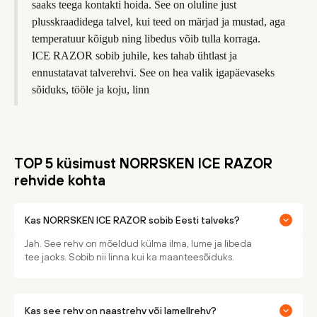
saaks teega kontakti hoida. See on oluline just
plusskraadidega talvel, kui teed on märjad ja mustad, aga
temperatuur kõigub ning libedus võib tulla korraga.
ICE RAZOR sobib juhile, kes tahab ühtlast ja
ennustatavat talverehvi. See on hea valik igapäevaseks
sõiduks, tööle ja koju, linn
TOP 5 küsimust NORRSKEN ICE RAZOR
rehvide kohta
Kas NORRSKEN ICE RAZOR sobib Eesti talveks?
Jah. See rehv on mõeldud külma ilma, lume ja libeda
tee jaoks. Sobib nii linna kui ka maanteesõiduks.
Kas see rehv on naastrehv või lamellrehv?