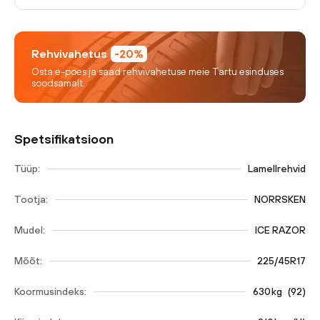
Rehvivahetus
-20%
Osta e-poes ja saad rehvivahetuse meie Tartu esinduses
soodsamalt.
Spetsifikatsioon
Tüüp:
Lamellrehvid
Tootja:
NORRSKEN
Mudel:
ICE RAZOR
Mõõt:
225/45R17
Koormusindeks:
630
kg
(
92
)