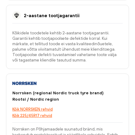
2-aastane tootjagarantii
Kõikidele toodetele kehtib 2-aastane tootjagarantii.
Garantii kehtib tootjapoolsete defektide korral. Kui
märkate, et tellitud toode ei vasta kvaliteedinõuetele,
palume võtta viivitamatult ühendust meie klienditoega.
Tootjapoolse defekti tuvastamisel vahetame toote välja
või tagastame kliendile tasutud summa.
Norrsken (regional Nordic truck tyre brand)
Rootsi / Nordic region
Kõik NORRSKEN rehvid
Kõik 225/45R17 rehvid
Norrsken on Põhjamaadele suunatud bränd, mis
keskendub protekteeritud ja säästlikele rehvidele. Sobib