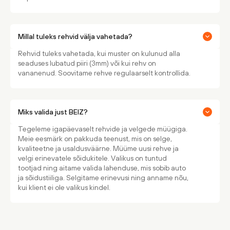
Millal tuleks rehvid välja vahetada?
Rehvid tuleks vahetada, kui muster on kulunud alla
seaduses lubatud piiri (3mm) või kui rehv on
vananenud. Soovitame rehve regulaarselt kontrollida.
Miks valida just BEIZ?
Tegeleme igapäevaselt rehvide ja velgede müügiga.
Meie eesmärk on pakkuda teenust, mis on selge,
kvaliteetne ja usaldusväärne. Müüme uusi rehve ja
velgi erinevatele sõidukitele. Valikus on tuntud
tootjad ning aitame valida lahenduse, mis sobib auto
ja sõidustiiliga. Selgitame erinevusi ning anname nõu,
kui klient ei ole valikus kindel.