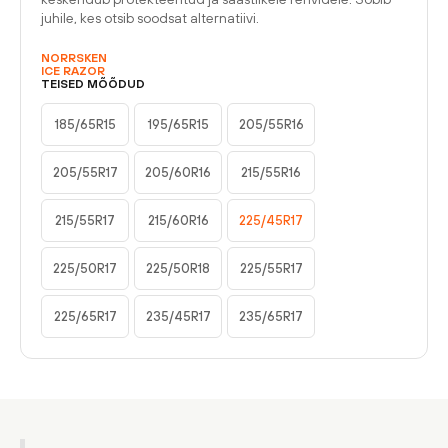
juhile, kes otsib soodsat alternatiivi.
NORRSKEN
ICE RAZOR
TEISED MÕÕDUD
185/65R15
195/65R15
205/55R16
205/55R17
205/60R16
215/55R16
215/55R17
215/60R16
225/45R17
225/50R17
225/50R18
225/55R17
225/65R17
235/45R17
235/65R17