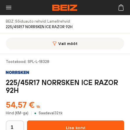
BEIZ
|
Sõiduauto rehvid
|
Lamellrehvid
|
225/45R17 NORRSKEN ICE RAZOR 92H
Vali mõõt
Tootekood:
SPL-L-18328
225/45R17 NORRSKEN ICE RAZOR
92H
54,57
€
tk
Hind (KM-ga)
Saadaval
32
tk
Lisa korvi