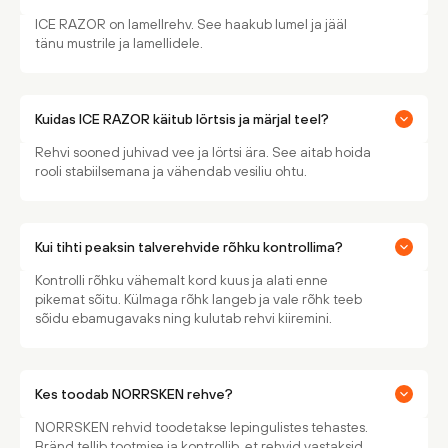
ICE RAZOR on lamellrehv. See haakub lumel ja jääl
tänu mustrile ja lamellidele.
Kuidas ICE RAZOR käitub lörtsis ja märjal teel?
Rehvi sooned juhivad vee ja lörtsi ära. See aitab hoida
rooli stabiilsemana ja vähendab vesiliu ohtu.
Kui tihti peaksin talverehvide rõhku kontrollima?
Kontrolli rõhku vähemalt kord kuus ja alati enne
pikemat sõitu. Külmaga rõhk langeb ja vale rõhk teeb
sõidu ebamugavaks ning kulutab rehvi kiiremini.
Kes toodab NORRSKEN rehve?
NORRSKEN rehvid toodetakse lepingulistes tehastes.
Bränd tellib tootmise ja kontrollib, et rehvid vastaksid