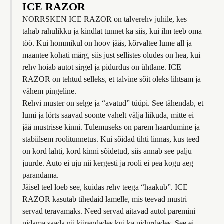
ICE RAZOR
NORRSKEN ICE RAZOR on talverehv juhile, kes
tahab rahulikku ja kindlat tunnet ka siis, kui ilm teeb oma
töö. Kui hommikul on hoov jääs, kõrvaltee lume all ja
maantee kohati märg, siis just sellistes oludes on hea, kui
rehv hoiab autot sirgel ja pidurdus on ühtlane. ICE
RAZOR on tehtud selleks, et talvine sõit oleks lihtsam ja
vähem pingeline.
Rehvi muster on selge ja “avatud” tüüpi. See tähendab, et
lumi ja lörts saavad soonte vahelt välja liikuda, mitte ei
jää mustrisse kinni. Tulemuseks on parem haardumine ja
stabiilsem roolitunnetus. Kui sõidad tihti linnas, kus teed
on kord lahti, kord kinni sõidetud, siis annab see palju
juurde. Auto ei uju nii kergesti ja rooli ei pea kogu aeg
parandama.
Jäisel teel loeb see, kuidas rehv teega “haakub”. ICE
RAZOR kasutab tihedaid lamelle, mis teevad mustri
servad teravamaks. Need servad aitavad autol paremini
pidama saada nii kiirendades kui ka pidurdades. See ei