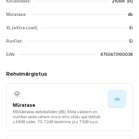
Kiirusindeks:
210
km
(
H
)
Müratase:
db
XL (eXtra Load):
Ei
RunFlat:
Ei
EAN:
4750673100038
Rehvimärgistus
db
Müratase
Mõõdetakse detsibellides (dB). Mida väiksem on
number seda vähem müra rehv sõidu ajal tekitab.
≤ 68dB väike, 70-72dB keskmine ja ≥ 73dB suur.