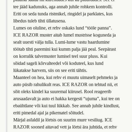
tee jääd kadunuks, aga annab juhile rohkem kontrolli.
Eriti on seda tunda ristmikel, ringidel ja parklates, kus
libedus tuleb tihti üllatusena.
Lumes on oluline, et rehv oskaks lund “tööle panna”.
ICE RAZOR muster aitab lumel mustrisse koguneda ja
sealt uuesti välja tulla. Lumi-lume vastu haardumine
töötab tihti paremini kui kumm palja jää peal. Seepärast
on korralik talvemuster lumisel teel suur pluss. Kui
sõidad sageli kõrvalteedel või koduteel, kus lund
lükatakse harvem, siis on see eriti tähtis.
Maanteel on hea, kui rehv ei muutu uimaselt pehmeks ja
auto püsib rahulikult reas. ICE RAZOR on tehtud nii, et
sõit oleks kindel ka suuremal kiirusel. Rool reageerib
arusaadavalt ja auto ei hakka kergesti “ujuma”, kui tee on
ebaühtlane või kui tuul lükkab. See annab juhile kindlust,
eriti pimedal ajal ja pikematel sõitudel.
Märjal asfaldil ja lörtsis on suurim mure vesiliug. ICE
RAZOR sooned aitavad vett ja lörtsi ära juhtida, et rehv