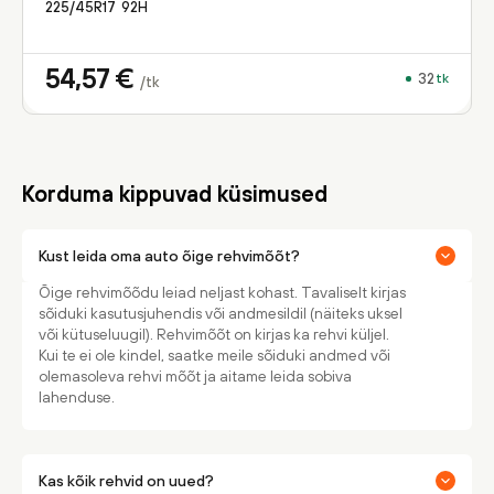
225/45R17
92
H
54,57
€
32
tk
/tk
Korduma kippuvad küsimused
Kust leida oma auto õige rehvimõõt?
Õige rehvimõõdu leiad neljast kohast. Tavaliselt kirjas
sõiduki kasutusjuhendis või andmesildil (näiteks uksel
või kütuseluugil). Rehvimõõt on kirjas ka rehvi küljel.
Kui te ei ole kindel, saatke meile sõiduki andmed või
olemasoleva rehvi mõõt ja aitame leida sobiva
lahenduse.
Kas kõik rehvid on uued?