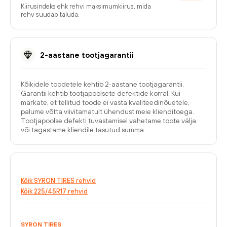
Kiirusindeks ehk rehvi maksimumkiirus, mida
rehv suudab taluda.
2-aastane tootjagarantii
Kõikidele toodetele kehtib 2-aastane tootjagarantii.
Garantii kehtib tootjapoolsete defektide korral. Kui
märkate, et tellitud toode ei vasta kvaliteedinõuetele,
palume võtta viivitamatult ühendust meie klienditoega.
Tootjapoolse defekti tuvastamisel vahetame toote välja
või tagastame kliendile tasutud summa.
Kõik SYRON TIRES rehvid
Kõik 225/45R17 rehvid
SYRON TIRES