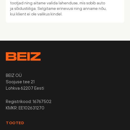
tootjad ning aitame valida lahenduse, mis sobib auto
ja sõidustiiliga. Selgitame erinevusi ning anname nõu,
kui klient ei ole valikus kindel.
BEIZ OÜ
Soojuse tee 21
Lohkva 62207 Eesti
Registrikood: 16767502
KMKR: EE102631270
TOOTED