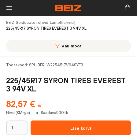
BEIZ
|
Sõiduauto rehvid
|
Lamellrehvid
|
225/45R17 SYRON TIRES EVEREST 3 94V XL
Vali mõõt
Tootekood:
SPL-BER-W2254517V94SYE3
225/45R17 SYRON TIRES EVEREST
3 94V XL
82,57
€
tk
Hind (KM-ga)
Saadaval
100
tk
Lisa korvi