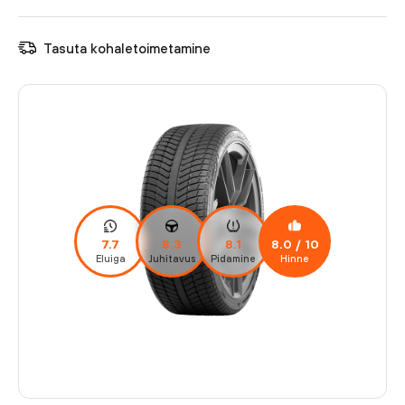
Tasuta kohaletoimetamine
7.7
8.3
8.1
8.0
/ 10
Eluiga
Juhitavus
Pidamine
Hinne