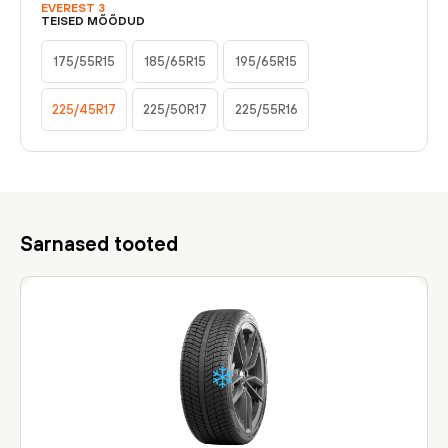
EVEREST 3
TEISED MÕÕDUD
175/55R15
185/65R15
195/65R15
225/45R17
225/50R17
225/55R16
Sarnased tooted