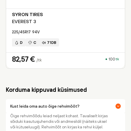
SYRON TIRES
EVEREST 3
225/45R17
94
V
D
C
71DB
82,57
€
100
tk
/tk
Korduma kippuvad küsimused
Kust leida oma auto õige rehvimõõt?
Õige rehvimõõdu leiad neljast kohast. Tavaliselt kirjas
sõiduki kasutusjuhendis või andmesildil (näiteks uksel
või kütuseluugil). Rehvimõõt on kirjas ka rehvi küljel.