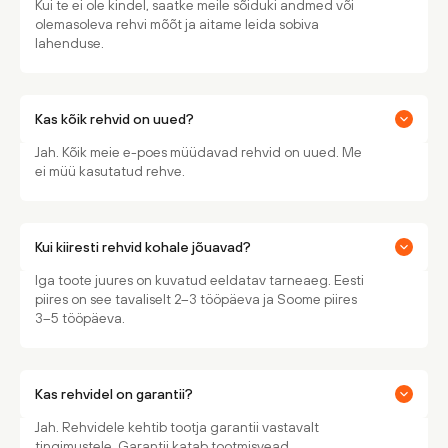
Kui te ei ole kindel, saatke meile sõiduki andmed või
olemasoleva rehvi mõõt ja aitame leida sobiva
lahenduse.
Kas kõik rehvid on uued?
Jah. Kõik meie e-poes müüdavad rehvid on uued. Me
ei müü kasutatud rehve.
Kui kiiresti rehvid kohale jõuavad?
Iga toote juures on kuvatud eeldatav tarneaeg. Eesti
piires on see tavaliselt 2–3 tööpäeva ja Soome piires
3–5 tööpäeva.
Kas rehvidel on garantii?
Jah. Rehvidele kehtib tootja garantii vastavalt
tingimustele. Garantii katab tootmisvead.