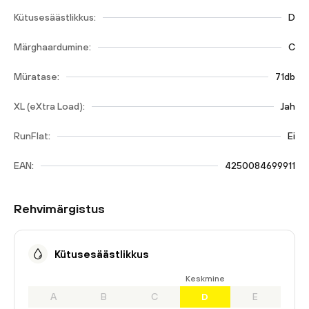
Kütusesäästlikkus:
D
Märghaardumine:
C
Müratase:
71db
XL (eXtra Load):
Jah
RunFlat:
Ei
EAN:
4250084699911
Rehvimärgistus
Kütusesäästlikkus
Keskmine
A
B
C
D
E