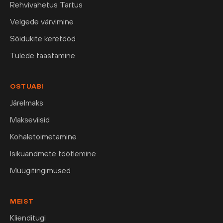
Rehvivahetus Tartus
Velgede värvimine
Sõidukite keretööd
Tulede taastamine
OSTUABI
Järelmaks
Makseviisid
Kohaletoimetamine
Isikuandmete töötlemine
Müügitingimused
MEIST
Klienditugi