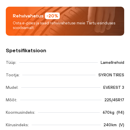
Rehvivahetus
-20%
Osta e-poes ja saad rehvivahetuse meie Tartu esinduses
soodsamalt.
Spetsifikatsioon
Tüüp:
Lamellrehvid
Tootja:
SYRON TIRES
Mudel:
EVEREST 3
Mõõt:
225/45R17
Koormusindeks:
670
kg
(
94
)
Kiirusindeks:
240
km
(
V
)