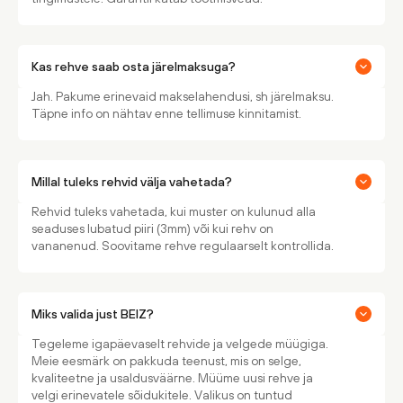
Kas rehve saab osta järelmaksuga?
Jah. Pakume erinevaid makselahendusi, sh järelmaksu.
Täpne info on nähtav enne tellimuse kinnitamist.
Millal tuleks rehvid välja vahetada?
Rehvid tuleks vahetada, kui muster on kulunud alla
seaduses lubatud piiri (3mm) või kui rehv on
vananenud. Soovitame rehve regulaarselt kontrollida.
Miks valida just BEIZ?
Tegeleme igapäevaselt rehvide ja velgede müügiga.
Meie eesmärk on pakkuda teenust, mis on selge,
kvaliteetne ja usaldusväärne. Müüme uusi rehve ja
velgi erinevatele sõidukitele. Valikus on tuntud