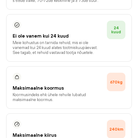
≤ 68dB väike, 70-72dB keskmine ja ≥ 73dB suur.
24
kuud
Ei ole vanem kui 24 kuud
Meie kohustus on tarnida rehvid, mis ei ole
vanemad kui 24 kuud alates tootmiskuupäevast.
See tagab, et rehvid vastavad tootja nõuetele.
670
kg
Maksimaalne koormus
Koormusindeks ehk ühele rehvile lubatud
maksimaalne koormus.
240
km
Maksimaalne kiirus