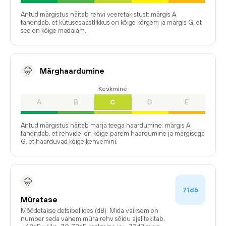
Antud märgistus näitab rehvi veeretakistust: märgis A
tähendab, et kütusesäästlikkus on kõige kõrgem ja märgis G, et
see on kõige madalam.
Märghaardumine
Keskmine
A
B
C
D
E
Antud märgistus näitab märja teega haardumine: märgis A
tähendab, et rehvidel on kõige parem haardumine ja märgisega
G, et haarduvad kõige kehvemini.
71db
Müratase
Mõõdetakse detsibellides (dB). Mida väiksem on
number seda vähem müra rehv sõidu ajal tekitab.