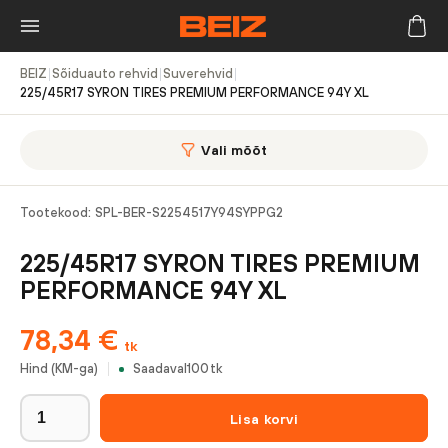
BEIZ
|
Sõiduauto rehvid
|
Suverehvid
|
225/45R17 SYRON TIRES PREMIUM PERFORMANCE 94Y XL
Vali mõõt
Tootekood:
SPL-BER-S2254517Y94SYPPG2
225/45R17 SYRON TIRES PREMIUM
PERFORMANCE 94Y XL
78,34
€
tk
Hind (KM-ga)
Saadaval
100
tk
Lisa korvi