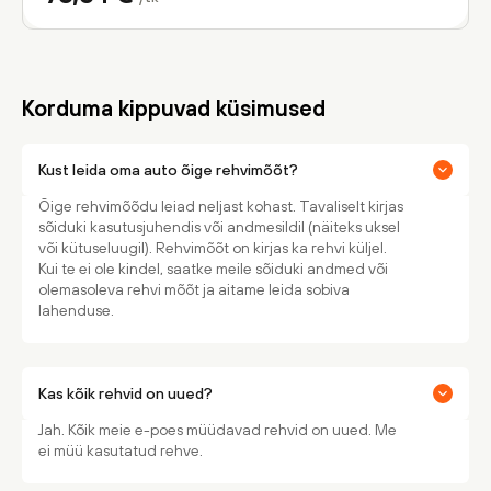
Korduma kippuvad küsimused
Kust leida oma auto õige rehvimõõt?
Õige rehvimõõdu leiad neljast kohast. Tavaliselt kirjas
sõiduki kasutusjuhendis või andmesildil (näiteks uksel
või kütuseluugil). Rehvimõõt on kirjas ka rehvi küljel.
Kui te ei ole kindel, saatke meile sõiduki andmed või
olemasoleva rehvi mõõt ja aitame leida sobiva
lahenduse.
Kas kõik rehvid on uued?
Jah. Kõik meie e-poes müüdavad rehvid on uued. Me
ei müü kasutatud rehve.