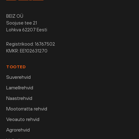
BEIZ OÜ
Soojuse tee 21
Lohkva 62207 Eesti
Registrikood: 16767502
KMKR: EE102631270
TOOTED
Suverehvid
Lamellrehvid
Naastrehvid
Mootorratta rehvid
Veoauto rehvid
Agrorehvid