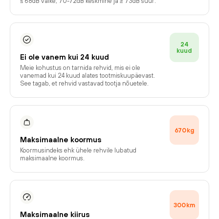
≤ 68dB väike, 70-72dB keskmine ja ≥ 73dB suur.
24
kuud
Ei ole vanem kui 24 kuud
Meie kohustus on tarnida rehvid, mis ei ole
vanemad kui 24 kuud alates tootmiskuupäevast.
See tagab, et rehvid vastavad tootja nõuetele.
670
kg
Maksimaalne koormus
Koormusindeks ehk ühele rehvile lubatud
maksimaalne koormus.
300
km
Maksimaalne kiirus