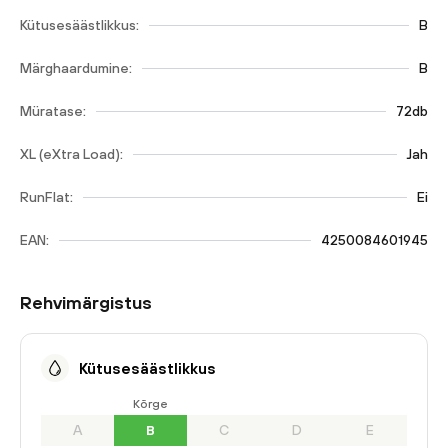
Kütusesäästlikkus:
B
Märghaardumine:
B
Müratase:
72db
XL (eXtra Load):
Jah
RunFlat:
Ei
EAN:
4250084601945
Rehvimärgistus
Kütusesäästlikkus
Kõrge
A
B
C
D
E