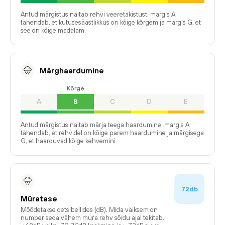
Antud märgistus näitab rehvi veeretakistust: märgis A
tähendab, et kütusesäästlikkus on kõige kõrgem ja märgis G, et
see on kõige madalam.
Märghaardumine
Kõrge
A
B
C
D
E
Antud märgistus näitab märja teega haardumine: märgis A
tähendab, et rehvidel on kõige parem haardumine ja märgisega
G, et haarduvad kõige kehvemini.
72db
Müratase
Mõõdetakse detsibellides (dB). Mida väiksem on
number seda vähem müra rehv sõidu ajal tekitab.