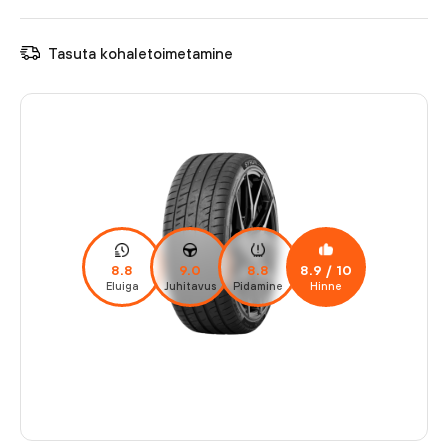
Tasuta kohaletoimetamine
8.8
9.0
8.8
8.9
/ 10
Eluiga
Juhitavus
Pidamine
Hinne