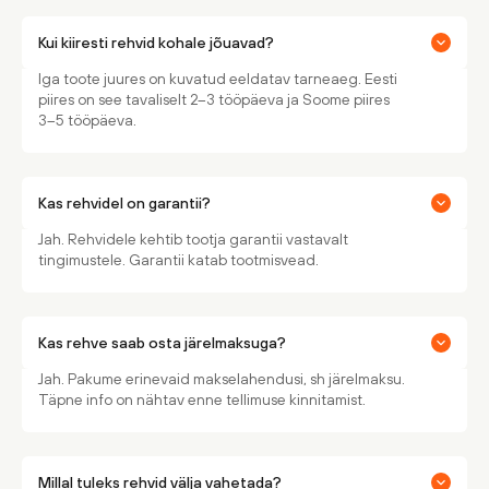
Kui kiiresti rehvid kohale jõuavad?
Iga toote juures on kuvatud eeldatav tarneaeg. Eesti
piires on see tavaliselt 2–3 tööpäeva ja Soome piires
3–5 tööpäeva.
Kas rehvidel on garantii?
Jah. Rehvidele kehtib tootja garantii vastavalt
tingimustele. Garantii katab tootmisvead.
Kas rehve saab osta järelmaksuga?
Jah. Pakume erinevaid makselahendusi, sh järelmaksu.
Täpne info on nähtav enne tellimuse kinnitamist.
Millal tuleks rehvid välja vahetada?