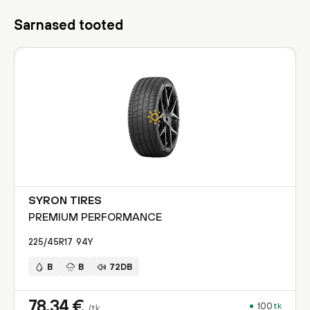
Sarnased tooted
SYRON TIRES
PREMIUM PERFORMANCE
225/45R17
94
Y
B
B
72DB
78,34
€
100
tk
/tk