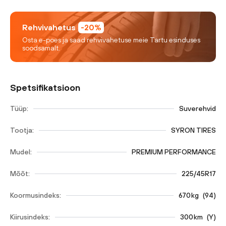
Rehvivahetus
-20%
Osta e-poes ja saad rehvivahetuse meie Tartu esinduses
soodsamalt.
Spetsifikatsioon
Tüüp:
Suverehvid
Tootja:
SYRON TIRES
Mudel:
PREMIUM PERFORMANCE
Mõõt:
225/45R17
Koormusindeks:
670
kg
(
94
)
Kiirusindeks:
300
km
(
Y
)