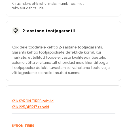
Kiirusindeks ehk rehvi maksimumkiirus, mida
rehv suudab taluda.
2-aastane tootjagarantii
Kõikidele toodetele kehtib 2-aastane tootjagarantii.
Garantii kehtib tootjapoolsete defektide korral. Kui
märkate, et tellitud toode ei vasta kvaliteedinõuetele,
palume võtta viivitamatult ühendust meie klienditoega.
Tootjapoolse defekti tuvastamisel vahetame toote välja
või tagastame kliendile tasutud summa.
Kõik SYRON TIRES rehvid
Kõik 225/45R17 rehvid
SYRON TIRES