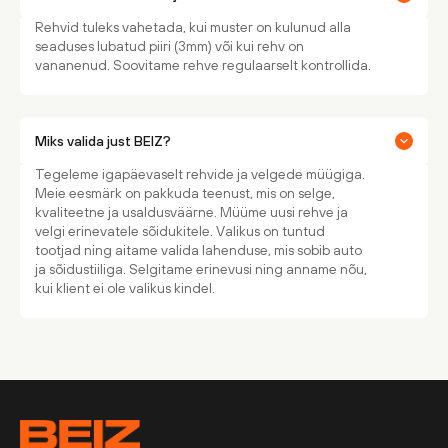
Rehvid tuleks vahetada, kui muster on kulunud alla
seaduses lubatud piiri (3mm) või kui rehv on
vananenud. Soovitame rehve regulaarselt kontrollida.
Miks valida just BEIZ?
Tegeleme igapäevaselt rehvide ja velgede müügiga.
Meie eesmärk on pakkuda teenust, mis on selge,
kvaliteetne ja usaldusväärne. Müüme uusi rehve ja
velgi erinevatele sõidukitele. Valikus on tuntud
tootjad ning aitame valida lahenduse, mis sobib auto
ja sõidustiiliga. Selgitame erinevusi ning anname nõu,
kui klient ei ole valikus kindel.