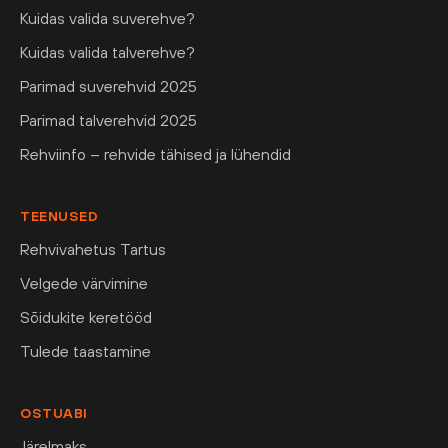
Kuidas valida suverehve?
Kuidas valida talverehve?
Parimad suverehvid 2025
Parimad talverehvid 2025
Rehviinfo – rehvide tähised ja lühendid
TEENUSED
Rehvivahetus Tartus
Velgede värvimine
Sõidukite keretööd
Tulede taastamine
OSTUABI
Järelmaks