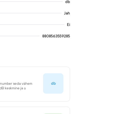
db
Jah
Ei
8808563559285
db
n number seda vähem
2dB keskmine ja ≥