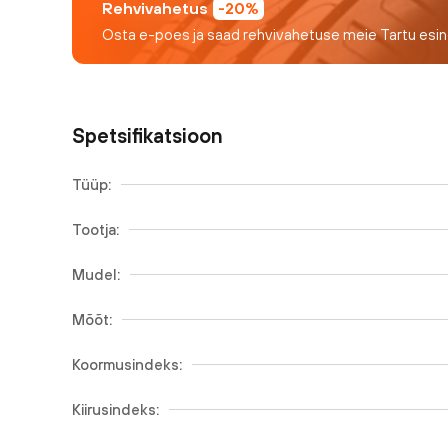
Rehvivahetus
-20%
Osta e-poes ja saad rehvivahetuse meie Tartu esi
Spetsifikatsioon
Tüüp:
Tootja:
Mudel:
Mõõt:
Koormusindeks:
Kiirusindeks: