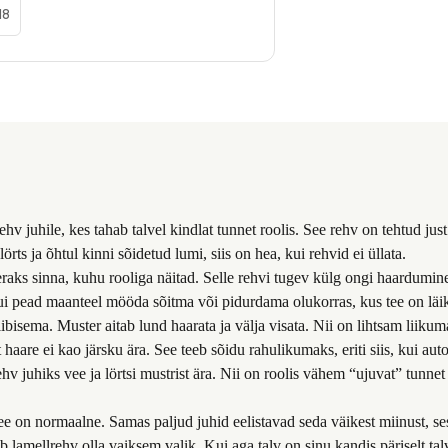
18
kes tahab talvel kindlat tunnet roolis. See rehv on tehtud just sellek
s ja õhtul kinni sõidetud lumi, siis on hea, kui rehvid ei üllata.
eeraks sinna, kuhu rooliga näitad. Selle rehvi tugev külg ongi haardumin
kui pead maanteel mööda sõitma või pidurdama olukorras, kus tee on läi
ibisema. Muster aitab lund haarata ja välja visata. Nii on lihtsam liiku
haare ei kao järsku ära. See teeb sõidu rahulikumaks, eriti siis, kui aut
ehv juhiks vee ja lörtsi mustrist ära. Nii on roolis vähem “ujuvat” tunn
See on normaalne. Samas paljud juhid eelistavad seda väikest miinust, se
 lamellrehv olla vaiksem valik. Kui aga talv on sinu kandis päriselt talv 