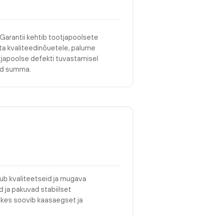
 Garantii kehtib tootjapoolsete
asta kvaliteedinõuetele, palume
tjapoolse defekti tuvastamisel
tud summa.
ub kvaliteetseid ja mugava
 ja pakuvad stabiilset
le, kes soovib kaasaegset ja