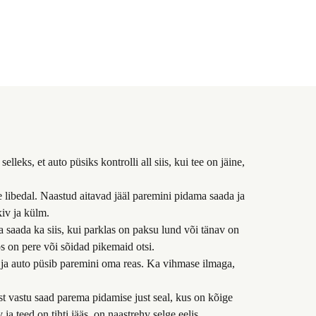
s, et auto püsiks kontrolli all siis, kui tee on jäine,
e libedal. Naastud aitavad jääl paremini pidama saada ja
kiv ja külm.
ma saada ka siis, kui parklas on paksu lund või tänav on
os on pere või sõidad pikemaid otsi.
et ja auto püsib paremini oma reas. Ka vihmase ilmaga,
st vastu saad parema pidamise just seal, kus on kõige
ja teed on tihti jääs, on naastrehv selge eelis.