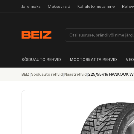
Järelmaks
Makseviisid
Kohaletoimetamine
Rehvi
SÕIDUAUTO REHVID
MOOTORRATTA REHVID
VEO
|
|
|
225/55R16 HANKOOK WI
BEIZ
Sõiduauto rehvid
Naastrehvid