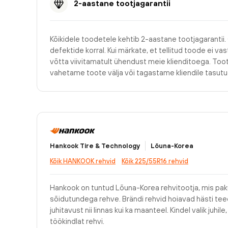
2-aastane tootjagarantii
Kõikidele toodetele kehtib 2-aastane tootjagarantii.
defektide korral. Kui märkate, et tellitud toode ei v
võtta viivitamatult ühendust meie klienditoega. Too
vahetame toote välja või tagastame kliendile tasu
Hankook Tire & Technology
Lõuna-Korea
Kõik HANKOOK rehvid
Kõik 225/55R16 rehvid
Hankook on tuntud Lõuna-Korea rehvitootja, mis pak
sõidutundega rehve. Brändi rehvid hoiavad hästi teed
juhitavust nii linnas kui ka maanteel. Kindel valik juhi
töökindlat rehvi.