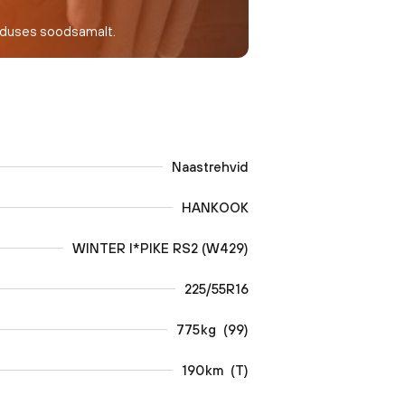
nduses soodsamalt.
Naastrehvid
HANKOOK
WINTER I*PIKE RS2 (W429)
225/55R16
775
kg
(
99
)
190
km
(
T
)