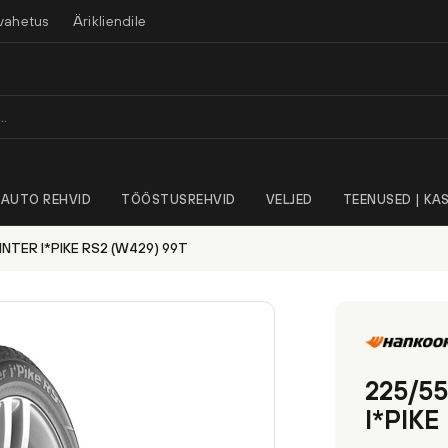
vahetus
Ärikliendile
AUTO REHVID
TÖÖSTUSREHVID
VELJED
TEENUSED | KAS
NTER I*PIKE RS2 (W429) 99T
225/5
I*PIKE