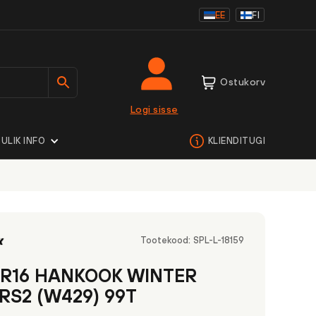
EE
FI
Ostukorv
Logi sisse
ULIK INFO
KLIENDITUGI
Tootekood:
SPL-L-18159
5R16 HANKOOK WINTER
 RS2 (W429) 99T