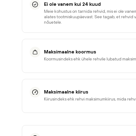
Ei ole vanem kui 24 kuud
Meie kohustus on tarnida rehvid, mis ei ole van
alates tootmiskuupäevast. See tagab, et rehvid 
nõuetele.
Maksimaalne koormus
Koormusindeks ehk ühele rehvile lubatud maksi
Maksimaalne kiirus
Kiirusindeks ehk rehvi maksimumkiirus, mida reh