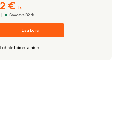
82
€
tk
Saadaval
32
tk
Lisa korvi
 kohaletoimetamine