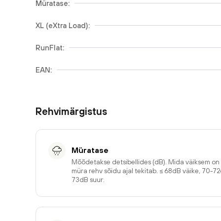
Müratase:
XL (eXtra Load):
RunFlat:
EAN:
Rehvimärgistus
Müratase
Mõõdetakse detsibellides (dB). Mida väiksem o
müra rehv sõidu ajal tekitab. ≤ 68dB väike, 70-7
73dB suur.