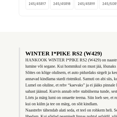
245/45R17
245/45R18
245/45R19
245/50R
WINTER I*PIKE RS2 (W429)
HANKOOK WINTER I*PIKE RS2 (W429) on naastrehv juhile, 
lumine või segane. Kui hommikul on must jää, lõunaks lört
Sõites on kõige olulisem, et auto pidurdaks sirgelt ja k
annavad kindlama stardi ristmikul. Samuti on abi siis, 
Lumel on oluline, et rehv “kaevaks” ja ei jääks pinnale l
sahast jäänud. Kurvis annab rehv stabiilsema tunde, sest 
Lörts ja märg lumi on omaette teema. Siin loeb see, et r
kui on külm ja tee on märg, on sõit kindlam.
Naastrehv tähendab alati seda, et teel on rohkem heli. 
libedam. Kui sõidad peamiselt linnas puhtal asfaldil, võib