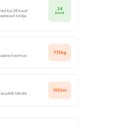
24
emad kui 24 kuud
kuud
vastavad tootja
775
kg
maalne koormus.
190
km
v suudab taluda.