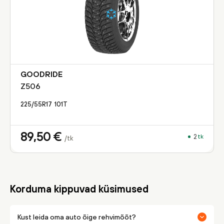
GOODRIDE
Z506
225/55R17
101
T
89,50
€
2
tk
/tk
Korduma kippuvad küsimused
Kust leida oma auto õige rehvimõõt?