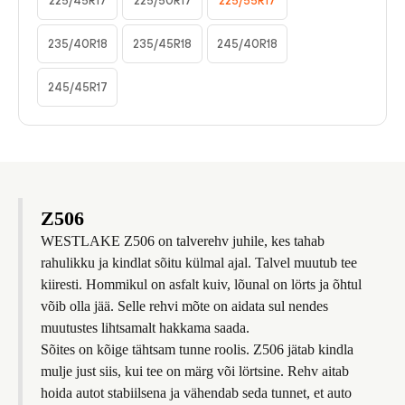
225/45R17
225/50R17
225/55R17
235/40R18
235/45R18
245/40R18
245/45R17
Z506
WESTLAKE Z506 on talverehv juhile, kes tahab
rahulikku ja kindlat sõitu külmal ajal. Talvel muutub tee
kiiresti. Hommikul on asfalt kuiv, lõunal on lörts ja õhtul
võib olla jää. Selle rehvi mõte on aidata sul nendes
muutustes lihtsamalt hakkama saada.
Sõites on kõige tähtsam tunne roolis. Z506 jätab kindla
mulje just siis, kui tee on märg või lörtsine. Rehv aitab
hoida autot stabiilsena ja vähendab seda tunnet, et auto