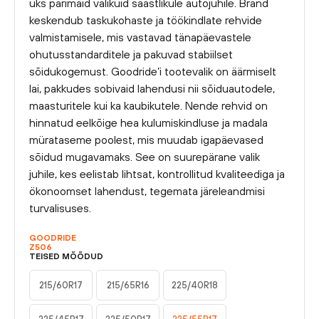
üks parimaid valikuid säästlikule autojuhile. Bränd
keskendub taskukohaste ja töökindlate rehvide
valmistamisele, mis vastavad tänapäevastele
ohutusstandarditele ja pakuvad stabiilset
sõidukogemust. Goodride’i tootevalik on äärmiselt
lai, pakkudes sobivaid lahendusi nii sõiduautodele,
maasturitele kui ka kaubikutele. Nende rehvid on
hinnatud eelkõige hea kulumiskindluse ja madala
mürataseme poolest, mis muudab igapäevased
sõidud mugavamaks. See on suurepärane valik
juhile, kes eelistab lihtsat, kontrollitud kvaliteediga ja
ökonoomset lahendust, tegemata järeleandmisi
turvalisuses.
GOODRIDE
Z506
TEISED MÕÕDUD
215/60R17
215/65R16
225/40R18