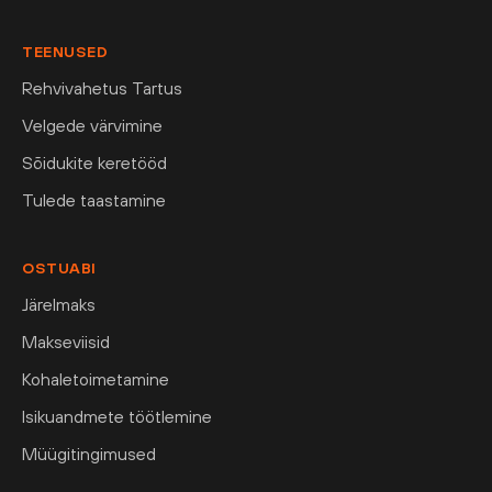
TEENUSED
Rehvivahetus Tartus
Velgede värvimine
Sõidukite keretööd
Tulede taastamine
OSTUABI
Järelmaks
Makseviisid
Kohaletoimetamine
Isikuandmete töötlemine
Müügitingimused