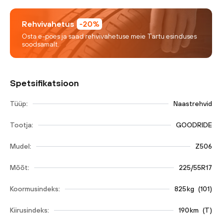
Rehvivahetus
-20%
Osta e-poes ja saad rehvivahetuse meie Tartu esinduses
soodsamalt.
Spetsifikatsioon
Tüüp:
Naastrehvid
Tootja:
GOODRIDE
Mudel:
Z506
Mõõt:
225/55R17
Koormusindeks:
825
kg
(
101
)
Kiirusindeks:
190
km
(
T
)