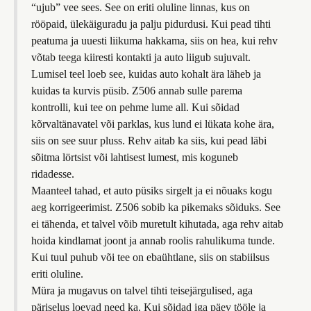
“ujub” vee sees. See on eriti oluline linnas, kus on
rööpaid, ülekäiguradu ja palju pidurdusi. Kui pead tihti
peatuma ja uuesti liikuma hakkama, siis on hea, kui rehv
võtab teega kiiresti kontakti ja auto liigub sujuvalt.
Lumisel teel loeb see, kuidas auto kohalt ära läheb ja
kuidas ta kurvis püsib. Z506 annab sulle parema
kontrolli, kui tee on pehme lume all. Kui sõidad
kõrvaltänavatel või parklas, kus lund ei lükata kohe ära,
siis on see suur pluss. Rehv aitab ka siis, kui pead läbi
sõitma lörtsist või lahtisest lumest, mis koguneb
ridadesse.
Maanteel tahad, et auto püsiks sirgelt ja ei nõuaks kogu
aeg korrigeerimist. Z506 sobib ka pikemaks sõiduks. See
ei tähenda, et talvel võib muretult kihutada, aga rehv aitab
hoida kindlamat joont ja annab roolis rahulikuma tunde.
Kui tuul puhub või tee on ebaühtlane, siis on stabiilsus
eriti oluline.
Müra ja mugavus on talvel tihti teisejärgulised, aga
päriselus loevad need ka. Kui sõidad iga päev tööle ja