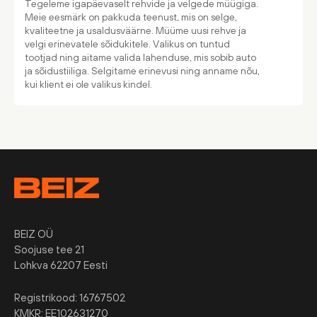
Tegeleme igapäevaselt rehvide ja velgede müügiga.
Meie eesmärk on pakkuda teenust, mis on selge,
kvaliteetne ja usaldusväärne. Müüme uusi rehve ja
velgi erinevatele sõidukitele. Valikus on tuntud
tootjad ning aitame valida lahenduse, mis sobib auto
ja sõidustiiliga. Selgitame erinevusi ning anname nõu,
kui klient ei ole valikus kindel.
BEIZ OÜ
Soojuse tee 21
Lohkva 62207 Eesti
Registrikood: 16767502
KMKR: EE102631270