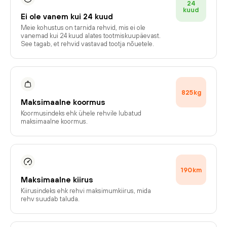
24
kuud
Ei ole vanem kui 24 kuud
Meie kohustus on tarnida rehvid, mis ei ole
vanemad kui 24 kuud alates tootmiskuupäevast.
See tagab, et rehvid vastavad tootja nõuetele.
825
kg
Maksimaalne koormus
Koormusindeks ehk ühele rehvile lubatud
maksimaalne koormus.
190
km
Maksimaalne kiirus
Kiirusindeks ehk rehvi maksimumkiirus, mida
rehv suudab taluda.