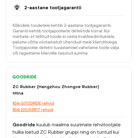
2-aastane tootjagarantii
Kõikidele toodetele kehtib 2-aastane tootjagarantii.
Garantii kehtib tootjapoolsete defektide korral. Kui
märkate, et tellitud toode ei vasta kvaliteedinõuetele,
palume võtta viivitamatult ühendust meie klienditoega.
Tootjapoolse defekti tuvastamisel vahetame toote välja
või tagastame kliendile tasutud summa.
ZC Rubber (Hangzhou Zhongce Rubber)
Hiina
Kõik GOODRIDE rehvid
Kõik 225/55R17 rehvid
Goodride
kuulub maailma suurimate rehvitootjate
hulka loetud ZC Rubber gruppi ning on tuntud kui