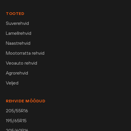
TOOTED
Suverehvid
Lamellrehvid
Naastrehvid
Mootorratta rehvid
Veoauto rehvid
Agrorehvid
Veljed
REHVIDE MÕÕDUD
205/55R16
195/65R15
205/60R16