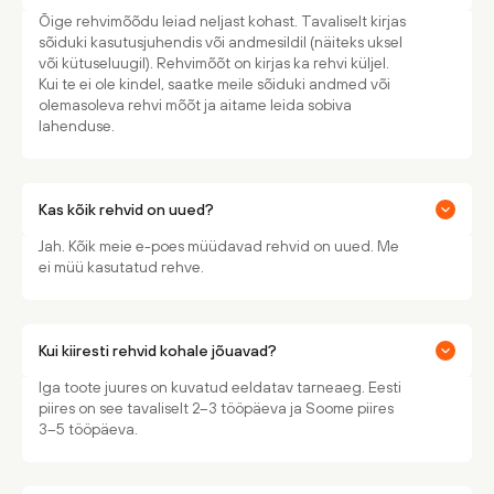
Õige rehvimõõdu leiad neljast kohast. Tavaliselt kirjas
sõiduki kasutusjuhendis või andmesildil (näiteks uksel
või kütuseluugil). Rehvimõõt on kirjas ka rehvi küljel.
Kui te ei ole kindel, saatke meile sõiduki andmed või
olemasoleva rehvi mõõt ja aitame leida sobiva
lahenduse.
Kas kõik rehvid on uued?
Jah. Kõik meie e-poes müüdavad rehvid on uued. Me
ei müü kasutatud rehve.
Kui kiiresti rehvid kohale jõuavad?
Iga toote juures on kuvatud eeldatav tarneaeg. Eesti
piires on see tavaliselt 2–3 tööpäeva ja Soome piires
3–5 tööpäeva.