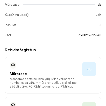
Müratase:
db
XL (eXtra Load):
Jah
RunFlat:
Ei
EAN:
6938112621643
Rehvimärgistus
db
Müratase
Mõõdetakse detsibellides (dB). Mida väiksem on
number seda vähem müra rehv sõidu ajal tekitab.
≤ 68dB väike, 70-72dB keskmine ja ≥ 73dB suur.