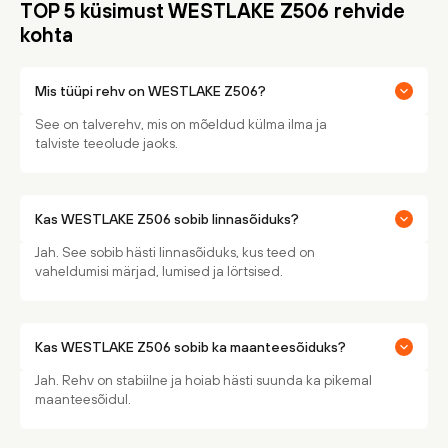
TOP 5 küsimust WESTLAKE Z506 rehvide
kohta
Mis tüüpi rehv on WESTLAKE Z506?
See on talverehv, mis on mõeldud külma ilma ja
talviste teeolude jaoks.
Kas WESTLAKE Z506 sobib linnasõiduks?
Jah. See sobib hästi linnasõiduks, kus teed on
vaheldumisi märjad, lumised ja lörtsised.
Kas WESTLAKE Z506 sobib ka maanteesõiduks?
Jah. Rehv on stabiilne ja hoiab hästi suunda ka pikemal
maanteesõidul.