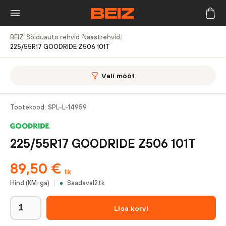
BEIZ
|
Sõiduauto rehvid
|
Naastrehvid
|
225/55R17 GOODRIDE Z506 101T
Vali mõõt
Tootekood:
SPL-L-14959
225/55R17 GOODRIDE Z506 101T
89,50
€
tk
Hind (KM-ga)
Saadaval
2
tk
Lisa korvi