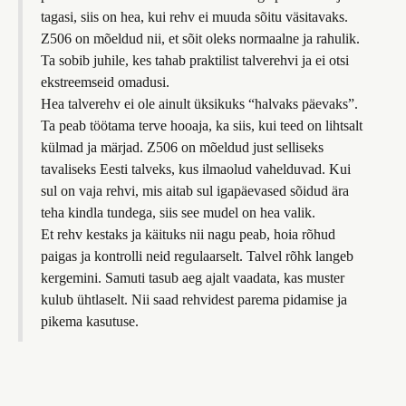
tagasi, siis on hea, kui rehv ei muuda sõitu väsitavaks.
Z506 on mõeldud nii, et sõit oleks normaalne ja rahulik.
Ta sobib juhile, kes tahab praktilist talverehvi ja ei otsi
ekstreemseid omadusi.
Hea talverehv ei ole ainult üksikuks “halvaks päevaks”.
Ta peab töötama terve hooaja, ka siis, kui teed on lihtsalt
külmad ja märjad. Z506 on mõeldud just selliseks
tavaliseks Eesti talveks, kus ilmaolud vahelduvad. Kui
sul on vaja rehvi, mis aitab sul igapäevased sõidud ära
teha kindla tundega, siis see mudel on hea valik.
Et rehv kestaks ja käituks nii nagu peab, hoia rõhud
paigas ja kontrolli neid regulaarselt. Talvel rõhk langeb
kergemini. Samuti tasub aeg ajalt vaadata, kas muster
kulub ühtlaselt. Nii saad rehvidest parema pidamise ja
pikema kasutuse.