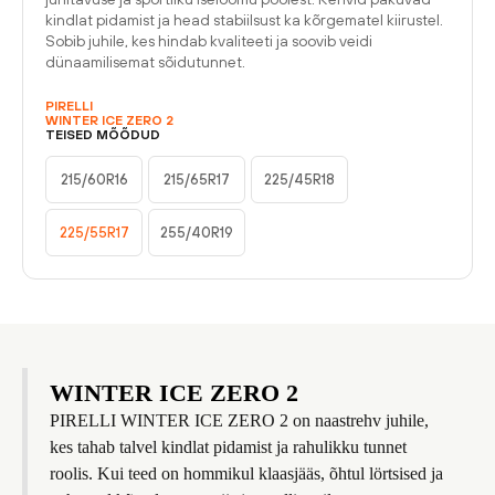
kindlat pidamist ja head stabiilsust ka kõrgematel kiirustel.
Sobib juhile, kes hindab kvaliteeti ja soovib veidi
dünaamilisemat sõidutunnet.
PIRELLI
WINTER ICE ZERO 2
TEISED MÕÕDUD
215/60R16
215/65R17
225/45R18
225/55R17
255/40R19
WINTER ICE ZERO 2
PIRELLI WINTER ICE ZERO 2 on naastrehv juhile,
kes tahab talvel kindlat pidamist ja rahulikku tunnet
roolis. Kui teed on hommikul klaasjääs, õhtul lörtsised ja