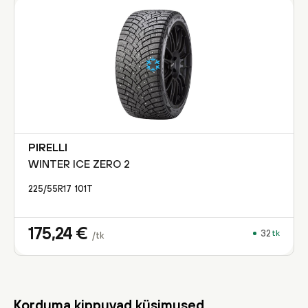
PIRELLI
WINTER ICE ZERO 2
225/55R17
101
T
175,24
€
32
tk
/tk
Korduma kippuvad küsimused