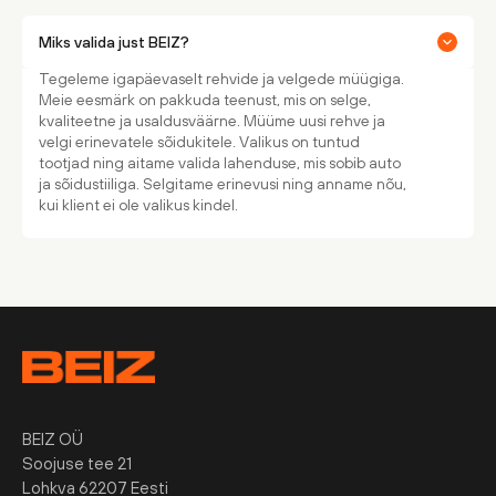
Miks valida just BEIZ?
Tegeleme igapäevaselt rehvide ja velgede müügiga.
Meie eesmärk on pakkuda teenust, mis on selge,
kvaliteetne ja usaldusväärne. Müüme uusi rehve ja
velgi erinevatele sõidukitele. Valikus on tuntud
tootjad ning aitame valida lahenduse, mis sobib auto
ja sõidustiiliga. Selgitame erinevusi ning anname nõu,
kui klient ei ole valikus kindel.
BEIZ OÜ
Soojuse tee 21
Lohkva 62207 Eesti