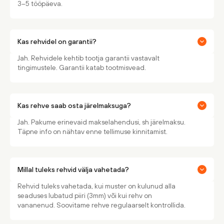
3–5 tööpäeva.
Kas rehvidel on garantii?
Jah. Rehvidele kehtib tootja garantii vastavalt
tingimustele. Garantii katab tootmisvead.
Kas rehve saab osta järelmaksuga?
Jah. Pakume erinevaid makselahendusi, sh järelmaksu.
Täpne info on nähtav enne tellimuse kinnitamist.
Millal tuleks rehvid välja vahetada?
Rehvid tuleks vahetada, kui muster on kulunud alla
seaduses lubatud piiri (3mm) või kui rehv on
vananenud. Soovitame rehve regulaarselt kontrollida.