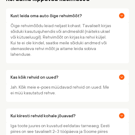
Kust leida oma auto õige rehvimõõt?
Õige rehvimõõdu leiad neljast kohast. Tavaliselt kirjas
sõiduki kasutusjuhendis või andmesildil (näiteks uksel
või kütuseluugil). Rehvimõõt on kirjas ka rehvi küljel.
Kui te ei ole kindel, saatke meile sõiduki andmed või
olemasoleva rehvi mõõt ja aitame leida sobiva
lahenduse.
Kas kõik rehvid on uued?
Jah. Kõik meie e-poes müüdavad rehvid on uued. Me
ei müü kasutatud rehve.
Kui kiiresti rehvid kohale jõuavad?
Iga toote juures on kuvatud eeldatav tarneaeg. Eesti
piires on see tavaliselt 2–3 tööpäeva ja Soome piires