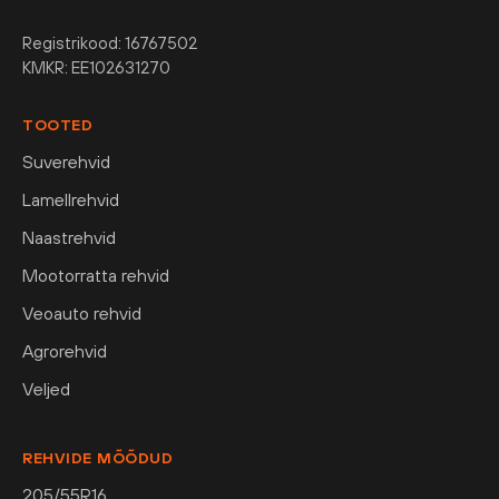
Registrikood: 16767502
KMKR: EE102631270
TOOTED
Suverehvid
Lamellrehvid
Naastrehvid
Mootorratta rehvid
Veoauto rehvid
Agrorehvid
Veljed
REHVIDE MÕÕDUD
205/55R16