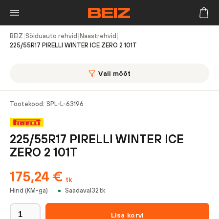
BEIZ
|
Sõiduauto rehvid
|
Naastrehvid
|
225/55R17 PIRELLI WINTER ICE ZERO 2 101T
Vali mõõt
Tootekood:
SPL-L-63196
225/55R17 PIRELLI WINTER ICE
ZERO 2 101T
175,24
€
tk
Hind (KM-ga)
Saadaval
32
tk
Lisa korvi