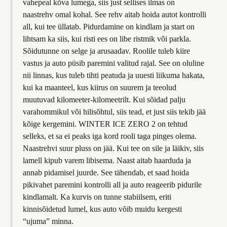
vahepeal kõva lumega, siis just sellises ilmas on
naastrehv omal kohal. See rehv aitab hoida autot kontrolli
all, kui tee üllatab. Pidurdamine on kindlam ja start on
lihtsam ka siis, kui risti ees on libe ristmik või parkla.
Sõidutunne on selge ja arusaadav. Roolile tuleb kiire
vastus ja auto püsib paremini valitud rajal. See on oluline
nii linnas, kus tuleb tihti peatuda ja uuesti liikuma hakata,
kui ka maanteel, kus kiirus on suurem ja teeolud
muutuvad kilomeeter-kilomeetrilt. Kui sõidad palju
varahommikul või hilisõhtul, siis tead, et just siis tekib jää
kõige kergemini. WINTER ICE ZERO 2 on tehtud
selleks, et sa ei peaks iga kord rooli taga pinges olema.
Naastrehvi suur pluss on jää. Kui tee on sile ja läikiv, siis
lamell kipub varem libisema. Naast aitab haarduda ja
annab pidamisel juurde. See tähendab, et saad hoida
pikivahet paremini kontrolli all ja auto reageerib pidurile
kindlamalt. Ka kurvis on tunne stabiilsem, eriti
kinnisõidetud lumel, kus auto võib muidu kergesti
“ujuma” minna.