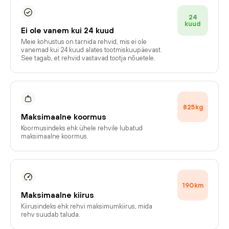
24
kuud
Ei ole vanem kui 24 kuud
Meie kohustus on tarnida rehvid, mis ei ole
vanemad kui 24 kuud alates tootmiskuupäevast.
See tagab, et rehvid vastavad tootja nõuetele.
825
kg
Maksimaalne koormus
Koormusindeks ehk ühele rehvile lubatud
maksimaalne koormus.
190
km
Maksimaalne kiirus
Kiirusindeks ehk rehvi maksimumkiirus, mida
rehv suudab taluda.