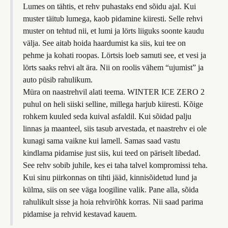
Lumes on tähtis, et rehv puhastaks end sõidu ajal. Kui
muster täitub lumega, kaob pidamine kiiresti. Selle rehvi
muster on tehtud nii, et lumi ja lörts liiguks soonte kaudu
välja. See aitab hoida haardumist ka siis, kui tee on
pehme ja kohati roopas. Lörtsis loeb samuti see, et vesi ja
lörts saaks rehvi alt ära. Nii on roolis vähem “ujumist” ja
auto püsib rahulikum.
Müra on naastrehvil alati teema. WINTER ICE ZERO 2
puhul on heli siiski selline, millega harjub kiiresti. Kõige
rohkem kuuled seda kuival asfaldil. Kui sõidad palju
linnas ja maanteel, siis tasub arvestada, et naastrehv ei ole
kunagi sama vaikne kui lamell. Samas saad vastu
kindlama pidamise just siis, kui teed on päriselt libedad.
See rehv sobib juhile, kes ei taha talvel kompromissi teha.
Kui sinu piirkonnas on tihti jääd, kinnisõidetud lund ja
külma, siis on see väga loogiline valik. Pane alla, sõida
rahulikult sisse ja hoia rehvirõhk korras. Nii saad parima
pidamise ja rehvid kestavad kauem.