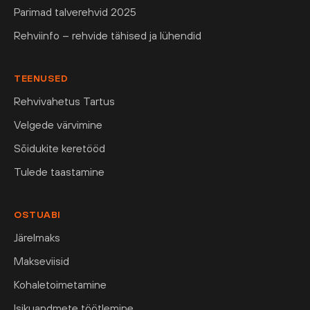
Parimad talverehvid 2025
Rehviinfo – rehvide tähised ja lühendid
TEENUSED
Rehvivahetus Tartus
Velgede värvimine
Sõidukite keretööd
Tulede taastamine
OSTUABI
Järelmaks
Makseviisid
Kohaletoimetamine
Isikuandmete töötlemine