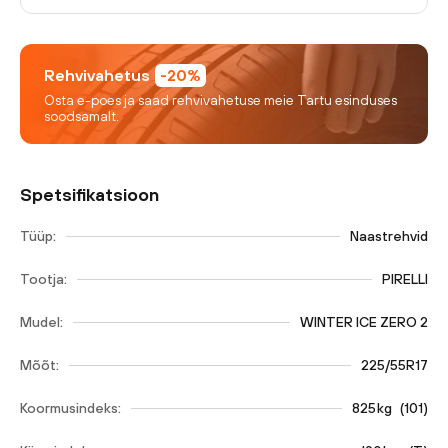
Rehvivahetus
-20%
Osta e-poes ja saad rehvivahetuse meie Tartu esinduses
soodsamalt.
Spetsifikatsioon
Tüüp:
Naastrehvid
Tootja:
PIRELLI
Mudel:
WINTER ICE ZERO 2
Mõõt:
225/55R17
Koormusindeks:
825
kg
(
101
)