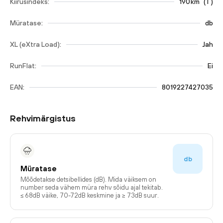
Kiirusindeks:
190
km
(
T
)
Müratase:
db
XL (eXtra Load):
Jah
RunFlat:
Ei
EAN:
8019227427035
Rehvimärgistus
db
Müratase
Mõõdetakse detsibellides (dB). Mida väiksem on
number seda vähem müra rehv sõidu ajal tekitab.
≤ 68dB väike, 70-72dB keskmine ja ≥ 73dB suur.