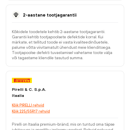
2-aastane tootjagarantii
Kõikidele toodetele kehtib 2-aastane tootjagarantii.
Garantii kehtib tootjapoolsete defektide korral. Kui
märkate, et tellitud toode ei vasta kvaliteedinõuetele,
palume võtta viivitamatult ühendust meie klienditoega.
Tootjapoolse defekti tuvastamisel vahetame toote välja
või tagastame kliendile tasutud summa.
Pirelli & C. S.p.A.
Itaalia
Kõik PIRELLI rehvid
Kõik 225/55R17 rehvid
Pirelli on Itaalia premium-bränd, mis on tuntud oma täpse
juhitavuse ja sportliku iseloomu poolest. Rehvid pakuvad