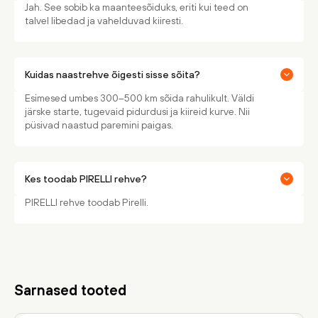
Jah. See sobib ka maanteesõiduks, eriti kui teed on
talvel libedad ja vahelduvad kiiresti.
Kuidas naastrehve õigesti sisse sõita?
Esimesed umbes 300–500 km sõida rahulikult. Väldi
järske starte, tugevaid pidurdusi ja kiireid kurve. Nii
püsivad naastud paremini paigas.
Kes toodab PIRELLI rehve?
PIRELLI rehve toodab Pirelli.
Sarnased tooted