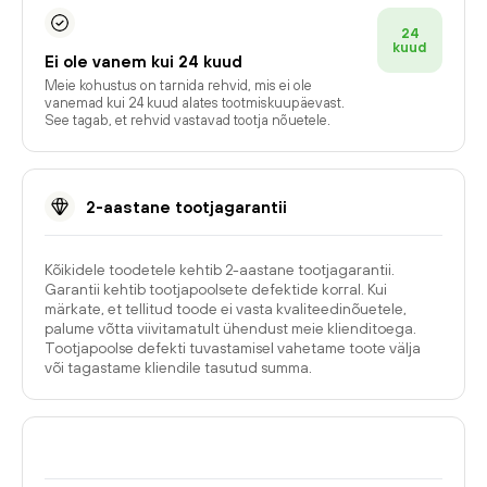
24
kuud
Ei ole vanem kui 24 kuud
Meie kohustus on tarnida rehvid, mis ei ole
vanemad kui 24 kuud alates tootmiskuupäevast.
See tagab, et rehvid vastavad tootja nõuetele.
2-aastane tootjagarantii
Kõikidele toodetele kehtib 2-aastane tootjagarantii.
Garantii kehtib tootjapoolsete defektide korral. Kui
märkate, et tellitud toode ei vasta kvaliteedinõuetele,
palume võtta viivitamatult ühendust meie klienditoega.
Tootjapoolse defekti tuvastamisel vahetame toote välja
või tagastame kliendile tasutud summa.