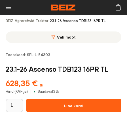
BEIZ
|
Agrorehvid
|
Traktor
|
23.1-26 Ascenso TDB123 16PR TL
Vali mõõt
Tootekood:
SPL-L-54303
23.1-26 Ascenso TDB123 16PR TL
628,35
€
tk
Hind (KM-ga)
Saadaval
3
tk
Lisa korvi