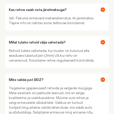
Kas rehve saab osta järelmaksuga?
Jah. Pakume erinevaid makselahendusi, sh järelmaksu.
Täpne info on nähtav enne tellimuse kinnitamist.
Millal tuleks rehvid välja vahetada?
Rehvid tuleks vahetada, kui muster on kulunud alla
seaduses lubatud piiri (3mm) või kui rehv on
vananenud. Soovitame rehve regulaarselt kontrollida.
Miks valida just BEIZ?
Tegeleme igapäevaselt rehvide ja velgede müügiga.
Meie eesmärk on pakkuda teenust, mis on selge,
kvaliteetne ja usaldusväärne. Müüme uusi rehve ja
velgi erinevatele sõidukitele. Valikus on tuntud
tootjad ning aitame valida lahenduse, mis sobib auto
ja sõidustiiliga. Selgitame erinevusi ning anname nõu,