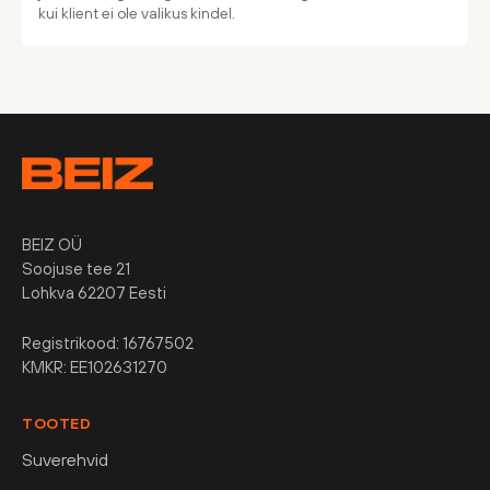
kui klient ei ole valikus kindel.
BEIZ OÜ
Soojuse tee 21
Lohkva 62207 Eesti
Registrikood: 16767502
KMKR: EE102631270
TOOTED
Suverehvid