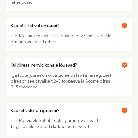
lahenduse.
Kas kõik rehvid on uued?
Jah. Kõik meie e-poes müüdavad rehvid on uued. Me
ei müü kasutatud rehve.
Kui kiiresti rehvid kohale jõuavad?
Iga toote juures on kuvatud eeldatav tarneaeg. Eesti
piires on see tavaliselt 2–3 tööpäeva ja Soome piires
3–5 tööpäeva.
Kas rehvidel on garantii?
Jah. Rehvidele kehtib tootja garantii vastavalt
tingimustele. Garantii katab tootmisvead.