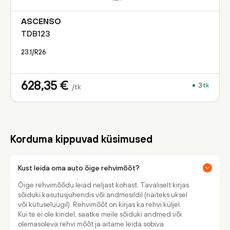
ASCENSO
TDB123
23.1/R26
628,35
€
3
tk
/tk
Korduma kippuvad küsimused
Kust leida oma auto õige rehvimõõt?
Õige rehvimõõdu leiad neljast kohast. Tavaliselt kirjas
sõiduki kasutusjuhendis või andmesildil (näiteks uksel
või kütuseluugil). Rehvimõõt on kirjas ka rehvi küljel.
Kui te ei ole kindel, saatke meile sõiduki andmed või
olemasoleva rehvi mõõt ja aitame leida sobiva