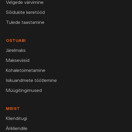
Velgede värvimine
Sõidukite keretööd
Tulede taastamine
OSTUABI
Järelmaks
Makseviisid
Kohaletoimetamine
Isikuandmete töötlemine
Müügitingimused
MEIST
Klienditugi
Ärikliendile