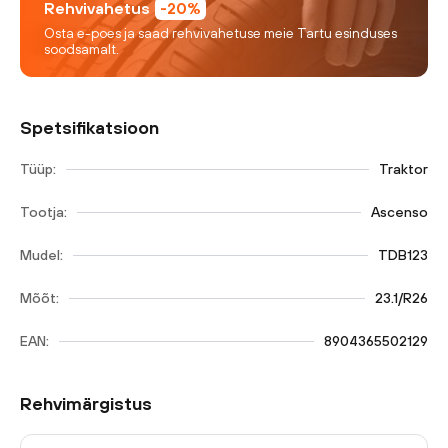
Rehvivahetus
-20%
Osta e-poes ja saad rehvivahetuse meie Tartu esinduses
soodsamalt.
Spetsifikatsioon
Tüüp:
Traktor
Tootja:
Ascenso
Mudel:
TDB123
Mõõt:
23.1/R26
EAN:
8904365502129
Rehvimärgistus