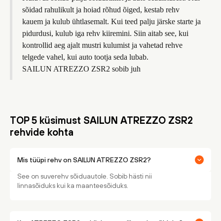
sõidad rahulikult ja hoiad rõhud õiged, kestab rehv
kauem ja kulub ühtlasemalt. Kui teed palju järske starte ja
pidurdusi, kulub iga rehv kiiremini. Siin aitab see, kui
kontrollid aeg ajalt mustri kulumist ja vahetad rehve
telgede vahel, kui auto tootja seda lubab.
SAILUN ATREZZO ZSR2 sobib juh
TOP 5 küsimust SAILUN ATREZZO ZSR2
rehvide kohta
Mis tüüpi rehv on SAILUN ATREZZO ZSR2?
See on suverehv sõiduautole. Sobib hästi nii
linnasõiduks kui ka maanteesõiduks.