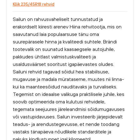
Kõik 235/45R18 rehvid
Sailun on rahvusvaheliselt tunnustatud ja
erakordselt kiiresti arenev Hiina rehvitootja, mis on
saavutanud laia populaarsuse tänu oma
suurepärasele hinna ja kvaliteedi suhtele. Brändi
tootevalik on suunatud kaasaegsele autojuhile,
pakkudes ühtlast valmistuskvaliteeti ja
usaldusväärset sooritust igapäevastes oludes.
Sailuni rehvid tagavad sõidul hea stabiilsuse,
mugavuse ja madala mürataseme, muutes nii linna-
kui ka maanteesõidud nauditavaks ja turvaliseks.
Tegemist on ideaalse valikuga praktilisele juhile, kes
soovib optimeerida oma kulutusi rehvidele,
tegemata seejuures järeleandmisi sõidumugavuses
või vastupidavuses. Sailun investeerib järjepidevalt
teadus- ja arendustegevusse, et nende toodang
vastaks tänapäeva nõudlikele standarditele ja
pakuks kindlustunnet igal kilomeetril.