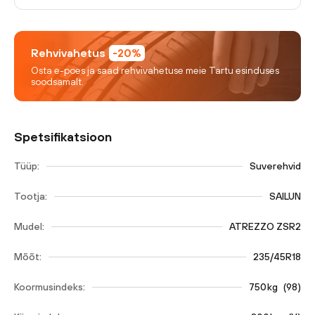
Rehvivahetus
-20%
Osta e-poes ja saad rehvivahetuse meie Tartu esinduses
soodsamalt.
Spetsifikatsioon
Tüüp:
Suverehvid
Tootja:
SAILUN
Mudel:
ATREZZO ZSR2
Mõõt:
235/45R18
Koormusindeks:
750
kg
(
98
)