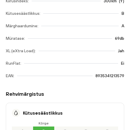
Kiirusindeks:
300
km
(
Y
)
Kütusesäästlikkus:
B
Märghaardumine:
A
Müratase:
69db
XL (eXtra Load):
Jah
RunFlat:
Ei
EAN:
8935341213579
Rehvimärgistus
Kütusesäästlikkus
Kõrge