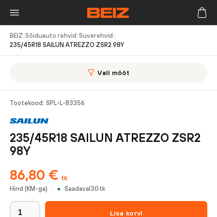
BEIZ
|
Sõiduauto rehvid
|
Suverehvid
|
235/45R18 SAILUN ATREZZO ZSR2 98Y
Vali mõõt
Tootekood:
SPL-L-83356
235/45R18 SAILUN ATREZZO ZSR2
98Y
86,80
€
tk
Hind (KM-ga)
Saadaval
30
tk
Lisa korvi