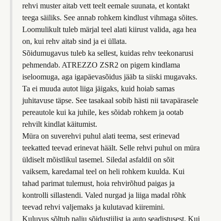
rehvi muster aitab vett teelt eemale suunata, et kontakt
teega säiliks. See annab rohkem kindlust vihmaga sõites.
Loomulikult tuleb märjal teel alati kiirust valida, aga hea
on, kui rehv aitab sind ja ei üllata.
Sõidumugavus tuleb ka sellest, kuidas rehv teekonarusi
pehmendab. ATREZZO ZSR2 on pigem kindlama
iseloomuga, aga igapäevasõidus jääb ta siiski mugavaks.
Ta ei muuda autot liiga jäigaks, kuid hoiab samas
juhitavuse täpse. See tasakaal sobib hästi nii tavapärasele
pereautole kui ka juhile, kes sõidab rohkem ja ootab
rehvilt kindlat käitumist.
Müra on suverehvi puhul alati teema, sest erinevad
teekatted teevad erinevat häält. Selle rehvi puhul on müra
üldiselt mõistlikul tasemel. Siledal asfaldil on sõit
vaiksem, karedamal teel on heli rohkem kuulda. Kui
tahad parimat tulemust, hoia rehvirõhud paigas ja
kontrolli sillastendi. Valed nurgad ja liiga madal rõhk
teevad rehvi valjemaks ja kulutavad kiiremini.
Kuluvus sõltub palju sõidustiilist ja auto seadistusest. Kui