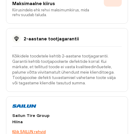
Maksimaalne kiirus
Kiirusindeks ehk rehvi maksimumkiirus, mida
rehv suudab taluda.
2-aastane tootjagarantii
Kõikidele toodetele kehtib 2-aastane tootjagarantii.
Garantii kehtib tootjapoolsete defektide korral. Kui
märkate, et tellitud toode ei vasta kvaliteedinõuetele,
palume võtta viivitamatult ühendust meie klienditoega.
Tootjapoolse defekti tuvastamisel vahetame toote välja
või tagastame kliendile tasutud summa.
Sailun Tire Group
Hiina
Kõik SAILUN rehvid