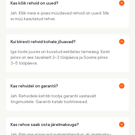
Kas kõik rehvid on uued?
Jah. Kõik meie e-poes müüdavad rehvid on uued. Me
ei müü kasutatud rehve.
Kui kiiresti rehvid kohale jõuavad?
Iga toote juures on kuvatud eeldatav tarneaeg. Eesti
piires on see tavaliselt 2–3 tööpäeva ja Soome piires
3–5 tööpäeva.
Kas rehvidel on garantii?
Jah. Rehvidele kehtib tootja garantii vastavalt
tingimustele. Garantii katab tootmisvead.
Kas rehve saab osta järelmaksuga?
Jah. Pakume erinevaid makselahendusi, sh järelmaksu.