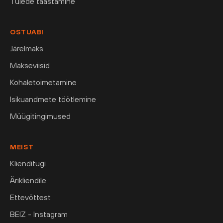
Tulede taastamine
OSTUABI
Järelmaks
Makseviisid
Kohaletoimetamine
Isikuandmete töötlemine
Müügitingimused
MEIST
Klienditugi
Ärikliendile
Ettevõttest
BEIZ - Instagram