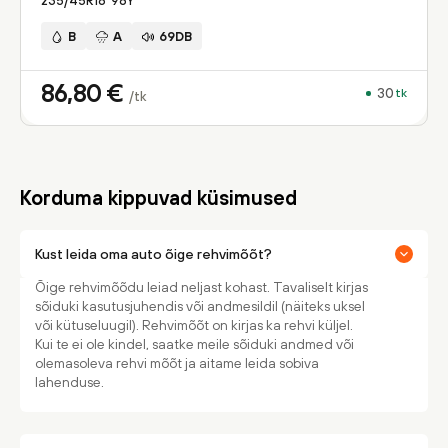
235/45R18
98
Y
B
A
69DB
86,80
€
30
tk
/tk
Korduma kippuvad küsimused
Kust leida oma auto õige rehvimõõt?
Õige rehvimõõdu leiad neljast kohast. Tavaliselt kirjas
sõiduki kasutusjuhendis või andmesildil (näiteks uksel
või kütuseluugil). Rehvimõõt on kirjas ka rehvi küljel.
Kui te ei ole kindel, saatke meile sõiduki andmed või
olemasoleva rehvi mõõt ja aitame leida sobiva
lahenduse.