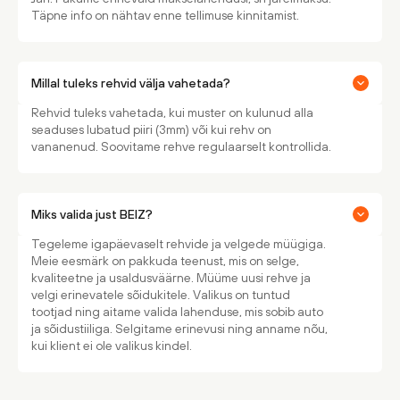
Täpne info on nähtav enne tellimuse kinnitamist.
Millal tuleks rehvid välja vahetada?
Rehvid tuleks vahetada, kui muster on kulunud alla
seaduses lubatud piiri (3mm) või kui rehv on
vananenud. Soovitame rehve regulaarselt kontrollida.
Miks valida just BEIZ?
Tegeleme igapäevaselt rehvide ja velgede müügiga.
Meie eesmärk on pakkuda teenust, mis on selge,
kvaliteetne ja usaldusväärne. Müüme uusi rehve ja
velgi erinevatele sõidukitele. Valikus on tuntud
tootjad ning aitame valida lahenduse, mis sobib auto
ja sõidustiiliga. Selgitame erinevusi ning anname nõu,
kui klient ei ole valikus kindel.