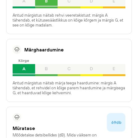
A
B
C
D
E
Antud märgistus näitab rehvi veeretakistust: märgis A
tähendab, et kütusesäästlikkus on kõige kõrgem ja märgis G, et
see on kõige madalam.
Märghaardumine
Kõrge
A
B
C
D
E
Antud märgistus näitab märja teega haardumine: märgis A
tähendab, et rehvidel on kõige parem haardumine ja märgisega
G, et haarduvad kõige kehvemini.
69db
Müratase
Mõõdetakse detsibellides (dB). Mida väiksem on