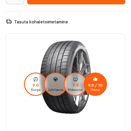
Tasuta kohaletoimetamine
9.0
9.7
9.8
9.5
/ 10
Eluiga
Juhitavus
Pidamine
Hinne