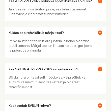
Kas ATREZZO ZSR2 sobib ka sportlikumaks sõiduks?
Jah. See rehv on tehtud juhile, kes tahab täpsemat
juhitavust ja kindlamat tunnet kurvides.
Kuidas see rehv käitub märjal teel?
Rehvi muster aitab vett ära juhtida ja hoiab pidamise
stabiilsemana. Märjal teel on lihtsam hoida sirget joont
ja pidurdus on kindlam.
Kas SAILUN ATREZZO ZSR2 on vaikne rehv?
Sõidumüra on tavaliselt mõõdukas. Palju sõltub ka
auto mürasummutusest, teekattest ja õigetest
rehvirõhkudest.
Kes toodab SAILUN rehve?