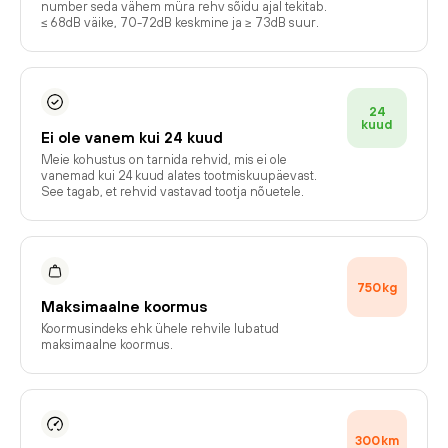
number seda vähem müra rehv sõidu ajal tekitab.
≤ 68dB väike, 70-72dB keskmine ja ≥ 73dB suur.
24
kuud
Ei ole vanem kui 24 kuud
Meie kohustus on tarnida rehvid, mis ei ole
vanemad kui 24 kuud alates tootmiskuupäevast.
See tagab, et rehvid vastavad tootja nõuetele.
750
kg
Maksimaalne koormus
Koormusindeks ehk ühele rehvile lubatud
maksimaalne koormus.
300
km