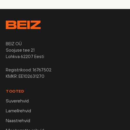
BEIZ OÜ
Soojuse tee 21
Lohkva 62207 Eesti
Registrikood: 16767502
KMKR: EE102631270
TOOTED
Suverehvid
Lamellrehvid
Naastrehvid