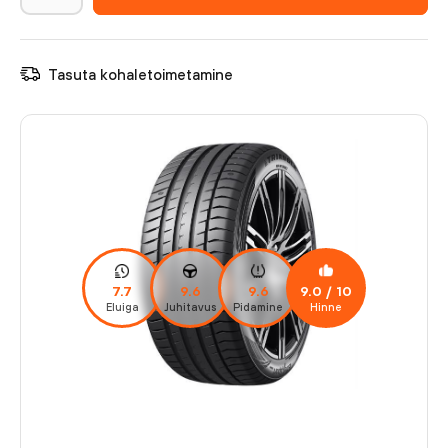
Tasuta kohaletoimetamine
7.7
9.6
9.6
9.0
/ 10
Eluiga
Juhitavus
Pidamine
Hinne