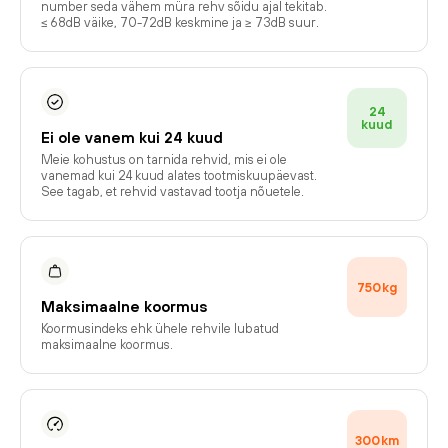
number seda vähem müra rehv sõidu ajal tekitab.
≤ 68dB väike, 70-72dB keskmine ja ≥ 73dB suur.
24
kuud
Ei ole vanem kui 24 kuud
Meie kohustus on tarnida rehvid, mis ei ole
vanemad kui 24 kuud alates tootmiskuupäevast.
See tagab, et rehvid vastavad tootja nõuetele.
750
kg
Maksimaalne koormus
Koormusindeks ehk ühele rehvile lubatud
maksimaalne koormus.
300
km