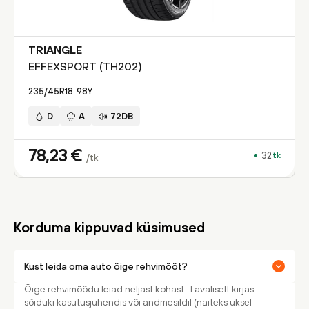
TRIANGLE
EFFEXSPORT (TH202)
235/45R18
98
Y
D
A
72DB
78,23
€
32
tk
/tk
Korduma kippuvad küsimused
Kust leida oma auto õige rehvimõõt?
Õige rehvimõõdu leiad neljast kohast. Tavaliselt kirjas
sõiduki kasutusjuhendis või andmesildil (näiteks uksel