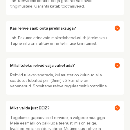
Jah. Rehvidele kehtib tootja garantii vastavalt
tingimustele. Garantii katab tootmisvead.
Kas rehve saab osta järelmaksuga?
Jah. Pakume erinevaid makselahendusi, sh järelmaksu.
Täpne info on nähtav enne tellimuse kinnitamist.
Millal tuleks rehvid välja vahetada?
Rehvid tuleks vahetada, kui muster on kulunud alla
seaduses lubatud piiri (3mm) või kui rehv on
vananenud. Soovitame rehve regulaarselt kontrollida.
Miks valida just BEIZ?
Tegeleme igapäevaselt rehvide ja velgede müügiga.
Meie eesmärk on pakkuda teenust, mis on selge,
kvaliteetne ja usaldusväärne. Müüme uusi rehve ja