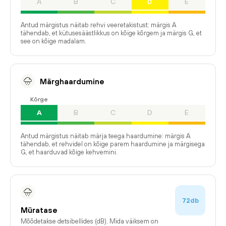
A
B
C
D
E
Antud märgistus näitab rehvi veeretakistust: märgis A
tähendab, et kütusesäästlikkus on kõige kõrgem ja märgis G, et
see on kõige madalam.
Märghaardumine
Kõrge
A
B
C
D
E
Antud märgistus näitab märja teega haardumine: märgis A
tähendab, et rehvidel on kõige parem haardumine ja märgisega
G, et haarduvad kõige kehvemini.
72db
Müratase
Mõõdetakse detsibellides (dB). Mida väiksem on