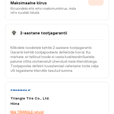
Maksimaalne kiirus
Kiirusindeks ehk rehvi maksimumkiirus, mida
rehv suudab taluda.
2-aastane tootjagarantii
Kõikidele toodetele kehtib 2-aastane tootjagarantii.
Garantii kehtib tootjapoolsete defektide korral. Kui
märkate, et tellitud toode ei vasta kvaliteedinõuetele,
palume võtta viivitamatult ühendust meie klienditoega.
Tootjapoolse defekti tuvastamisel vahetame toote välja
või tagastame kliendile tasutud summa.
Triangle Tire Co., Ltd.
Hiina
Kõik TRIANGLE rehvid