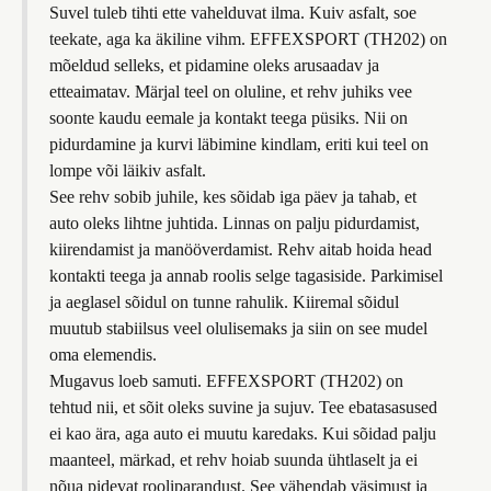
Suvel tuleb tihti ette vahelduvat ilma. Kuiv asfalt, soe
teekate, aga ka äkiline vihm. EFFEXSPORT (TH202) on
mõeldud selleks, et pidamine oleks arusaadav ja
etteaimatav. Märjal teel on oluline, et rehv juhiks vee
soonte kaudu eemale ja kontakt teega püsiks. Nii on
pidurdamine ja kurvi läbimine kindlam, eriti kui teel on
lompe või läikiv asfalt.
See rehv sobib juhile, kes sõidab iga päev ja tahab, et
auto oleks lihtne juhtida. Linnas on palju pidurdamist,
kiirendamist ja manööverdamist. Rehv aitab hoida head
kontakti teega ja annab roolis selge tagasiside. Parkimisel
ja aeglasel sõidul on tunne rahulik. Kiiremal sõidul
muutub stabiilsus veel olulisemaks ja siin on see mudel
oma elemendis.
Mugavus loeb samuti. EFFEXSPORT (TH202) on
tehtud nii, et sõit oleks suvine ja sujuv. Tee ebatasasused
ei kao ära, aga auto ei muutu karedaks. Kui sõidad palju
maanteel, märkad, et rehv hoiab suunda ühtlaselt ja ei
nõua pidevat rooliparandust. See vähendab väsimust ja