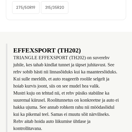
275/50R19
315/35R20
EFFEXSPORT (TH202)
TRIANGLE EFFEXSPORT (TH202) on suverehv
juhile, kes tahab kindlat tunnet ja täpset juhitavust. See
rehv sobib hästi nii linnasõiduks kui ka maanteesõiduks.
Kui sulle meeldib, et auto reageerib roolile selgelt ja
hoiab kurvis joont, siis on see mudel hea valik.
Mustri kuju on tehtud nii, et rehv püsiks stabiilne ka
suuremal kiirusel. Roolitunnetus on konkreetne ja auto ei
hakka ujuma. See annab rohkem rahu nii möödasõidul
kui ka pikemal teel. Samas ei muutu sõit närviliseks.
Rehv aitab hoida auto liikumise ühtlase ja
kontrollitavana.