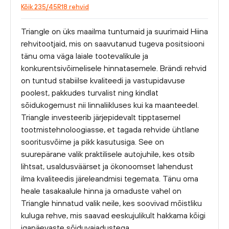
Kõik 235/45R18 rehvid
Triangle on üks maailma tuntumaid ja suurimaid Hiina
rehvitootjaid, mis on saavutanud tugeva positsiooni
tänu oma väga laiale tootevalikule ja
konkurentsivõimelisele hinnatasemele. Brändi rehvid
on tuntud stabiilse kvaliteedi ja vastupidavuse
poolest, pakkudes turvalist ning kindlat
sõidukogemust nii linnaliikluses kui ka maanteedel.
Triangle investeerib järjepidevalt tipptasemel
tootmistehnoloogiasse, et tagada rehvide ühtlane
sooritusvõime ja pikk kasutusiga. See on
suurepärane valik praktilisele autojuhile, kes otsib
lihtsat, usaldusväärset ja ökonoomset lahendust
ilma kvaliteedis järeleandmisi tegemata. Tänu oma
heale tasakaalule hinna ja omaduste vahel on
Triangle hinnatud valik neile, kes soovivad mõistliku
kuluga rehve, mis saavad eeskujulikult hakkama kõigi
igapäevaste sõiduvajadustega.