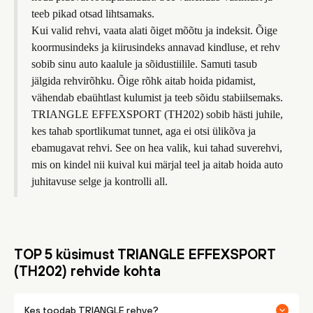
teeb pikad otsad lihtsamaks.
Kui valid rehvi, vaata alati õiget mõõtu ja indeksit. Õige
koormusindeks ja kiirusindeks annavad kindluse, et rehv
sobib sinu auto kaalule ja sõidustiilile. Samuti tasub
jälgida rehvirõhku. Õige rõhk aitab hoida pidamist,
vähendab ebaühtlast kulumist ja teeb sõidu stabiilsemaks.
TRIANGLE EFFEXSPORT (TH202) sobib hästi juhile,
kes tahab sportlikumat tunnet, aga ei otsi ülikõva ja
ebamugavat rehvi. See on hea valik, kui tahad suverehvi,
mis on kindel nii kuival kui märjal teel ja aitab hoida auto
juhitavuse selge ja kontrolli all.
TOP 5 küsimust TRIANGLE EFFEXSPORT
(TH202) rehvide kohta
Kes toodab TRIANGLE rehve?