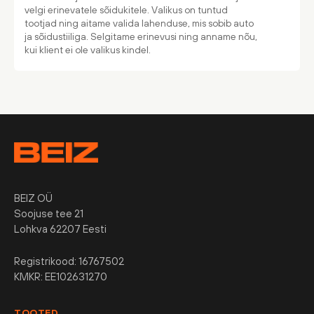
velgi erinevatele sõidukitele. Valikus on tuntud
tootjad ning aitame valida lahenduse, mis sobib auto
ja sõidustiiliga. Selgitame erinevusi ning anname nõu,
kui klient ei ole valikus kindel.
BEIZ OÜ
Soojuse tee 21
Lohkva 62207 Eesti
Registrikood: 16767502
KMKR: EE102631270
TOOTED