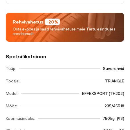
Rehvivahetus
-20%
Osta e-poes ja saad rehvivahetuse meie Tartu esinduses
soodsamalt.
Spetsifikatsioon
Tüüp:
Suverehvid
Tootja:
TRIANGLE
Mudel:
EFFEXSPORT (TH202)
Mõõt:
235/45R18
Koormusindeks:
750
kg
(
98
)