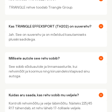
TRIANGLE rehve toodab Triangle Group.
Kas TRIANGLE EFFEXSPORT (TH202) on suverehv?
Jah. See on suverehv ja on mõeldud kasutamiseks
plusskraadidega.
Millisele autole see rehv sobib?
See sobib sõiduautole ja linnamaasturile, kui
rehvimõõt ja koormus ning kiirusindeks klapivad sinu
autoga.
Kuidas aru saada, kas rehv sobib mu veljele?
Kontrolli rehvimõõtu ja velje läbimõõtu. Näiteks 225/45
R17 tähendab, et rehv läheb 17-tollisele veljele.