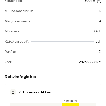
Kiirusindeks:
300
km
(
Y
)
Kütusesäästlikkus:
D
Märghaardumine:
A
Müratase:
72db
XL (eXtra Load):
Jah
RunFlat:
Ei
EAN:
6959753231671
Rehvimärgistus
Kütusesäästlikkus
Keskmine