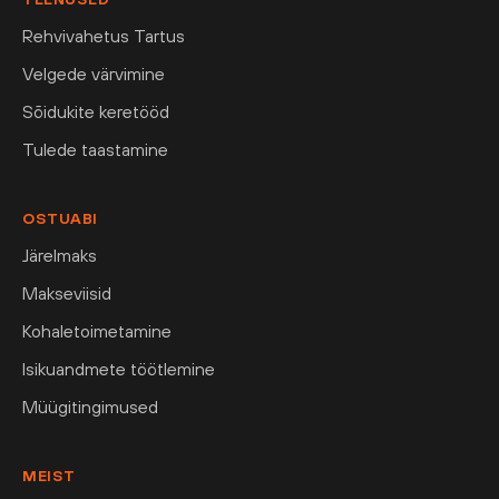
Rehvivahetus Tartus
Velgede värvimine
Sõidukite keretööd
Tulede taastamine
OSTUABI
Järelmaks
Makseviisid
Kohaletoimetamine
Isikuandmete töötlemine
Müügitingimused
MEIST