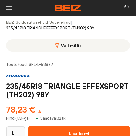
BEIZ
|
Sõiduauto rehvid
|
Suverehvid
|
235/45R18 TRIANGLE EFFEXSPORT (TH202) 98Y
Vali mõõt
Tootekood:
SPL-L-53877
235/45R18 TRIANGLE EFFEXSPORT
(TH202) 98Y
78,23
€
tk
Hind (KM-ga)
Saadaval
32
tk
Lisa korvi