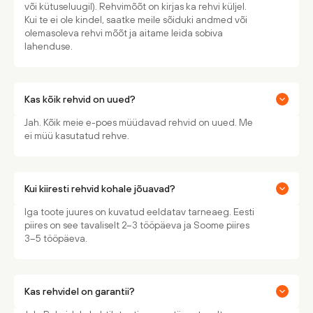
või kütuseluugil). Rehvimõõt on kirjas ka rehvi küljel.
Kui te ei ole kindel, saatke meile sõiduki andmed või
olemasoleva rehvi mõõt ja aitame leida sobiva
lahenduse.
Kas kõik rehvid on uued?
Jah. Kõik meie e-poes müüdavad rehvid on uued. Me
ei müü kasutatud rehve.
Kui kiiresti rehvid kohale jõuavad?
Iga toote juures on kuvatud eeldatav tarneaeg. Eesti
piires on see tavaliselt 2–3 tööpäeva ja Soome piires
3–5 tööpäeva.
Kas rehvidel on garantii?