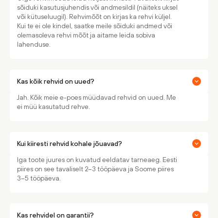
sõiduki kasutusjuhendis või andmesildil (näiteks uksel
või kütuseluugil). Rehvimõõt on kirjas ka rehvi küljel.
Kui te ei ole kindel, saatke meile sõiduki andmed või
olemasoleva rehvi mõõt ja aitame leida sobiva
lahenduse.
Kas kõik rehvid on uued?
Jah. Kõik meie e-poes müüdavad rehvid on uued. Me
ei müü kasutatud rehve.
Kui kiiresti rehvid kohale jõuavad?
Iga toote juures on kuvatud eeldatav tarneaeg. Eesti
piires on see tavaliselt 2–3 tööpäeva ja Soome piires
3–5 tööpäeva.
Kas rehvidel on garantii?