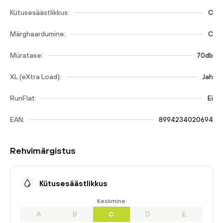
Kütusesäästlikkus:
C
Märghaardumine:
C
Müratase:
70db
XL (eXtra Load):
Jah
RunFlat:
Ei
EAN:
8994234020694
Rehvimärgistus
Kütusesäästlikkus
Keskmine
A
B
C
D
E