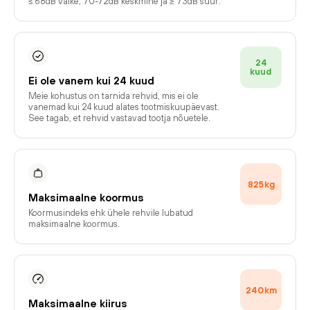
≤ 68dB väike, 70-72dB keskmine ja ≥ 73dB suur.
24
kuud
Ei ole vanem kui 24 kuud
Meie kohustus on tarnida rehvid, mis ei ole
vanemad kui 24 kuud alates tootmiskuupäevast.
See tagab, et rehvid vastavad tootja nõuetele.
825
kg
Maksimaalne koormus
Koormusindeks ehk ühele rehvile lubatud
maksimaalne koormus.
240
km
Maksimaalne kiirus