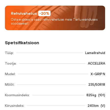
Rehvivahetus
-20%
Osta e-poes ja saad rehvivahetuse meie Tartu esinduses
soodsamalt.
Spetsifikatsioon
Tüüp:
Lamellrehvid
Tootja:
ACCELERA
Mudel:
X-GRIP N
Mõõt:
235/50R18
Koormusindeks:
825
kg
(
101
)
Kiirusindeks:
240
km
(
V
)