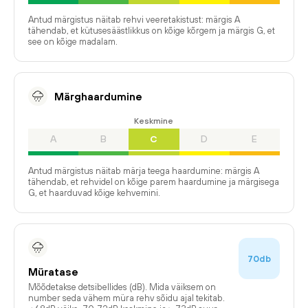
Antud märgistus näitab rehvi veeretakistust: märgis A
tähendab, et kütusesäästlikkus on kõige kõrgem ja märgis G, et
see on kõige madalam.
Märghaardumine
Keskmine
A
B
C
D
E
Antud märgistus näitab märja teega haardumine: märgis A
tähendab, et rehvidel on kõige parem haardumine ja märgisega
G, et haarduvad kõige kehvemini.
70db
Müratase
Mõõdetakse detsibellides (dB). Mida väiksem on
number seda vähem müra rehv sõidu ajal tekitab.