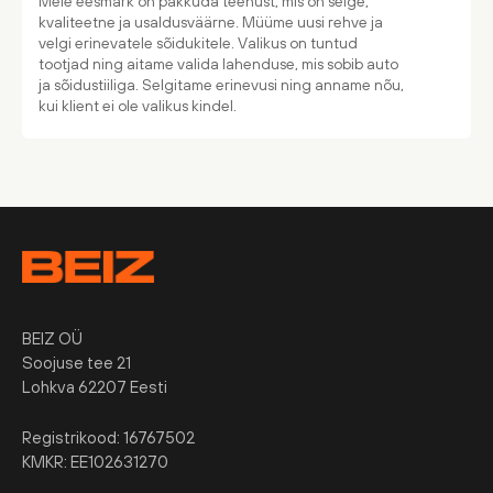
Meie eesmärk on pakkuda teenust, mis on selge,
kvaliteetne ja usaldusväärne. Müüme uusi rehve ja
velgi erinevatele sõidukitele. Valikus on tuntud
tootjad ning aitame valida lahenduse, mis sobib auto
ja sõidustiiliga. Selgitame erinevusi ning anname nõu,
kui klient ei ole valikus kindel.
BEIZ OÜ
Soojuse tee 21
Lohkva 62207 Eesti
Registrikood: 16767502
KMKR: EE102631270