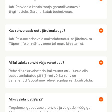
Jah. Rehvidele kehtib tootja garantii vastavalt
tingimustele. Garantii katab tootmisvead.
Kas rehve saab osta järelmaksuga?
Jah. Pakume erinevaid makselahendusi, sh järelmaksu.
Täpne info on nähtav enne tellimuse kinnitamist.
Millal tuleks rehvid välja vahetada?
Rehvid tuleks vahetada, kui muster on kulunud alla
seaduses lubatud piiri (3mm) või kui rehv on
vananenud. Soovitame rehve regulaarselt kontrollida.
Miks valida just BEIZ?
Tegeleme igapäevaselt rehvide ja velgede müügiga.