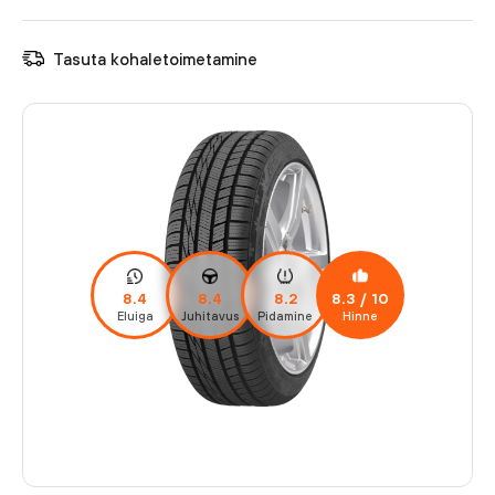
Tasuta kohaletoimetamine
8.4
8.4
8.2
8.3
/ 10
Eluiga
Juhitavus
Pidamine
Hinne