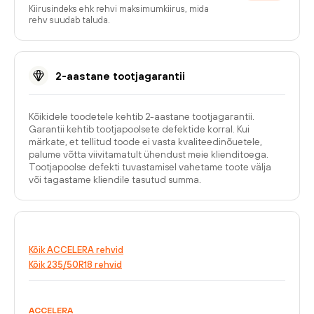
Kiirusindeks ehk rehvi maksimumkiirus, mida
rehv suudab taluda.
2-aastane tootjagarantii
Kõikidele toodetele kehtib 2-aastane tootjagarantii.
Garantii kehtib tootjapoolsete defektide korral. Kui
märkate, et tellitud toode ei vasta kvaliteedinõuetele,
palume võtta viivitamatult ühendust meie klienditoega.
Tootjapoolse defekti tuvastamisel vahetame toote välja
või tagastame kliendile tasutud summa.
Kõik ACCELERA rehvid
Kõik 235/50R18 rehvid
ACCELERA