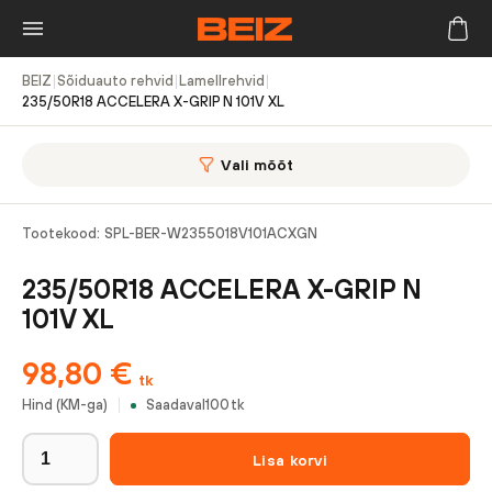
BEIZ
|
Sõiduauto rehvid
|
Lamellrehvid
|
235/50R18 ACCELERA X-GRIP N 101V XL
Vali mõõt
Tootekood:
SPL-BER-W2355018V101ACXGN
235/50R18 ACCELERA X-GRIP N
101V XL
98,80
€
tk
Hind (KM-ga)
Saadaval
100
tk
Lisa korvi