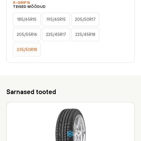
X-GRIP N
TEISED MÕÕDUD
185/65R15
195/65R15
205/50R17
205/55R16
225/45R17
225/45R18
235/50R18
Sarnased tooted