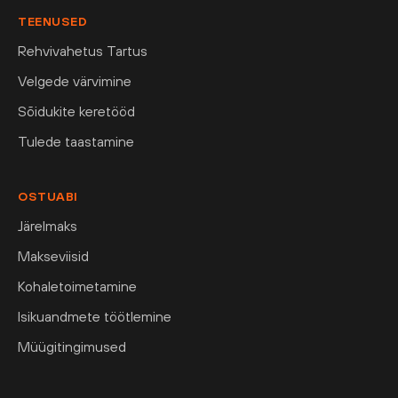
TEENUSED
Rehvivahetus Tartus
Velgede värvimine
Sõidukite keretööd
Tulede taastamine
OSTUABI
Järelmaks
Makseviisid
Kohaletoimetamine
Isikuandmete töötlemine
Müügitingimused