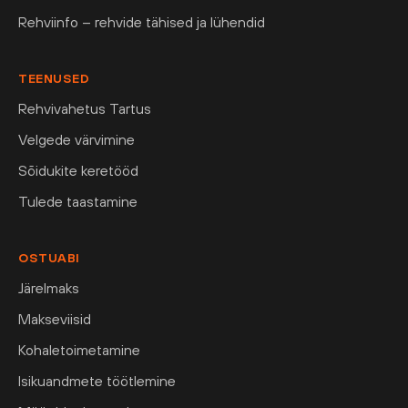
Rehviinfo – rehvide tähised ja lühendid
TEENUSED
Rehvivahetus Tartus
Velgede värvimine
Sõidukite keretööd
Tulede taastamine
OSTUABI
Järelmaks
Makseviisid
Kohaletoimetamine
Isikuandmete töötlemine