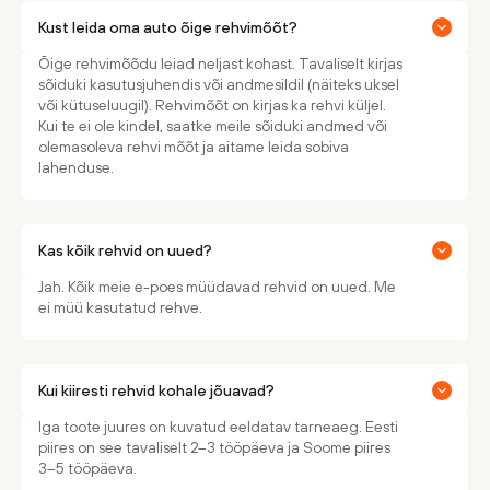
Kust leida oma auto õige rehvimõõt?
Õige rehvimõõdu leiad neljast kohast. Tavaliselt kirjas
sõiduki kasutusjuhendis või andmesildil (näiteks uksel
või kütuseluugil). Rehvimõõt on kirjas ka rehvi küljel.
Kui te ei ole kindel, saatke meile sõiduki andmed või
olemasoleva rehvi mõõt ja aitame leida sobiva
lahenduse.
Kas kõik rehvid on uued?
Jah. Kõik meie e-poes müüdavad rehvid on uued. Me
ei müü kasutatud rehve.
Kui kiiresti rehvid kohale jõuavad?
Iga toote juures on kuvatud eeldatav tarneaeg. Eesti
piires on see tavaliselt 2–3 tööpäeva ja Soome piires
3–5 tööpäeva.