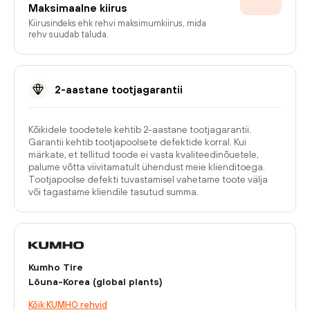
Maksimaalne kiirus
Kiirusindeks ehk rehvi maksimumkiirus, mida
rehv suudab taluda.
2-aastane tootjagarantii
Kõikidele toodetele kehtib 2-aastane tootjagarantii.
Garantii kehtib tootjapoolsete defektide korral. Kui
märkate, et tellitud toode ei vasta kvaliteedinõuetele,
palume võtta viivitamatult ühendust meie klienditoega.
Tootjapoolse defekti tuvastamisel vahetame toote välja
või tagastame kliendile tasutud summa.
Kumho Tire
Lõuna-Korea (global plants)
Kõik KUMHO rehvid