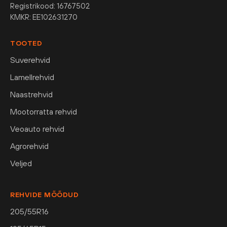
Registrikood: 16767502
KMKR: EE102631270
TOOTED
Suverehvid
Lamellrehvid
Naastrehvid
Mootorratta rehvid
Veoauto rehvid
Agrorehvid
Veljed
REHVIDE MÕÕDUD
205/55R16