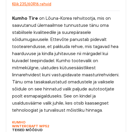
Kõik 235/60R16 rehvid
Kumho Tire
on Lõuna-Korea rehvitootja, mis on
saavutanud ülemaailmse tunnustuse tänu oma
stabiilsele kvaliteedile ja suurepärasele
sõidumugavusele. Ettevõte panustab pidevalt
tootearendusse, et pakkuda rehve, mis tagavad hea
haarduvuse ja kindla juhitavuse nii märgadel kui
kuivadel teepindadel. Kumho tootevalik on
mitmekülgne, ulatudes kütusesäästlikest
linnarehvidest kuni vastupidavate maasturirehvideni.
Tänu oma tasakaalustatud omadustele ja vaiksele
sõidule on see hinnatud valik paljude autotootjate
poolt esmapaigalduseks. See on kindel ja
usaldusväärne valik juhile, kes otsib kaasaegset
tehnoloogiat ja turvalisust mõistliku hinnaga.
KUMHO
WINTERCRAFT WP52
TEISED MÕÕDUD