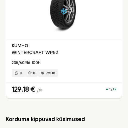
KUMHO
WINTERCRAFT WP52
235/60R16
100
H
C
B
72DB
129,18
€
12
tk
/tk
Korduma kippuvad küsimused