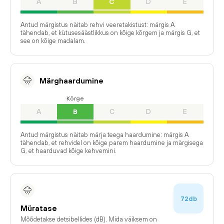
A
B
C
D
E
Antud märgistus näitab rehvi veeretakistust: märgis A
tähendab, et kütusesäästlikkus on kõige kõrgem ja märgis G, et
see on kõige madalam.
Märghaardumine
Kõrge
A
B
C
D
E
Antud märgistus näitab märja teega haardumine: märgis A
tähendab, et rehvidel on kõige parem haardumine ja märgisega
G, et haarduvad kõige kehvemini.
72db
Müratase
Mõõdetakse detsibellides (dB). Mida väiksem on