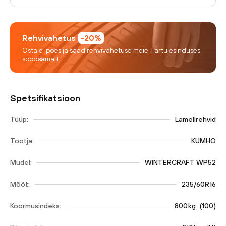
Rehvivahetus
-20%
Osta e-poes ja saad rehvivahetuse meie Tartu esinduses
soodsamalt.
Spetsifikatsioon
Tüüp:
Lamellrehvid
Tootja:
KUMHO
Mudel:
WINTERCRAFT WP52
Mõõt:
235/60R16
Koormusindeks:
800
kg
(
100
)