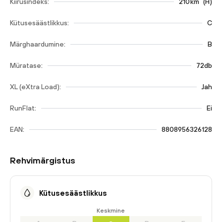
Kiirusindeks:
210
km
(
H
)
Kütusesäästlikkus:
C
Märghaardumine:
B
Müratase:
72db
XL (eXtra Load):
Jah
RunFlat:
Ei
EAN:
8808956326128
Rehvimärgistus
Kütusesäästlikkus
Keskmine