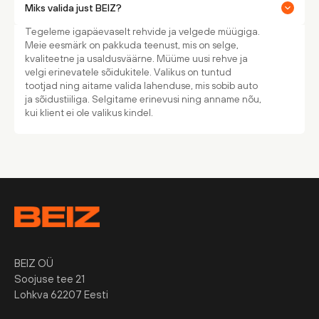
Miks valida just BEIZ?
Tegeleme igapäevaselt rehvide ja velgede müügiga.
Meie eesmärk on pakkuda teenust, mis on selge,
kvaliteetne ja usaldusväärne. Müüme uusi rehve ja
velgi erinevatele sõidukitele. Valikus on tuntud
tootjad ning aitame valida lahenduse, mis sobib auto
ja sõidustiiliga. Selgitame erinevusi ning anname nõu,
kui klient ei ole valikus kindel.
BEIZ OÜ
Soojuse tee 21
Lohkva 62207 Eesti