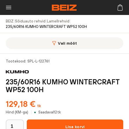
BEIZ
|
Sõiduauto rehvid
|
Lamellrehvid
|
235/60R16 KUMHO WINTERCRAFT WP52 100H
Vali mõõt
Tootekood:
SPL-L-122761
235/60R16 KUMHO WINTERCRAFT
WP52 100H
129,18
€
tk
Hind (KM-ga)
Saadaval
12
tk
Lisa korvi