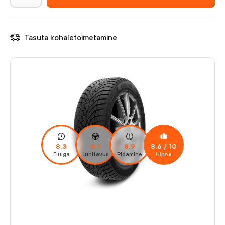
Tasuta kohaletoimetamine
8.3
8.7
8.9
8.6
/ 10
Eluiga
Juhitavus
Pidamine
Hinne