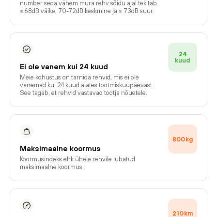
number seda vähem müra rehv sõidu ajal tekitab.
≤ 68dB väike, 70-72dB keskmine ja ≥ 73dB suur.
24
kuud
Ei ole vanem kui 24 kuud
Meie kohustus on tarnida rehvid, mis ei ole
vanemad kui 24 kuud alates tootmiskuupäevast.
See tagab, et rehvid vastavad tootja nõuetele.
800
kg
Maksimaalne koormus
Koormusindeks ehk ühele rehvile lubatud
maksimaalne koormus.
210
km