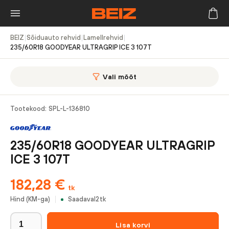
BEIZ
|
Sõiduauto rehvid
|
Lamellrehvid
|
235/60R18 GOODYEAR ULTRAGRIP ICE 3 107T
Vali mõõt
Tootekood:
SPL-L-136810
235/60R18 GOODYEAR ULTRAGRIP
ICE 3 107T
182,28
€
tk
Hind (KM-ga)
Saadaval
2
tk
Lisa korvi