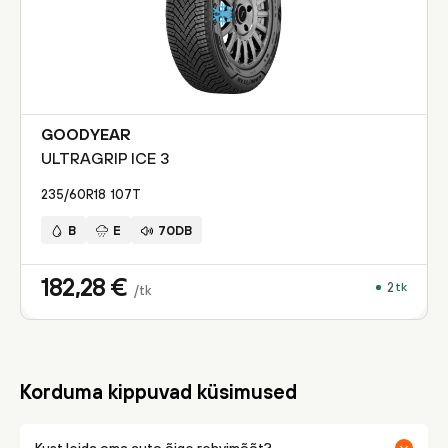
GOODYEAR
ULTRAGRIP ICE 3
235/60R18
107
T
B
E
70DB
182,28
€
2
tk
/tk
Korduma kippuvad küsimused
Kust leida oma auto õige rehvimõõt?