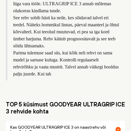
liiga vara tööle. ULTRAGRIP ICE 3 annab mõlemas
olukorras kindlama tunde.
See rehv sobib hästi ka neile, kes sõidavad talvel eri
teedel. Näiteks hommikul linnas, päeval maanteel ja õhtul
kõrvalteel. Kui teeolud muutuvad, ei pea sa iga kord
ümber harjuma. Rehv käitub prognoositavalt ja see teeb
sõidu lihtsamaks.
Parima tulemuse saad siis, kui kõik neli rehvi on sama
mudel ja sarnase kuluga. Kontrolli regulaarselt
rehvirõhku ja vaata mustrit. Talvel annab väikegi hooldus
palju juurde. Kui tah
TOP 5 küsimust GOODYEAR ULTRAGRIP ICE
3 rehvide kohta
Kas GOODYEAR ULTRAGRIP ICE 3 on naastrehv või