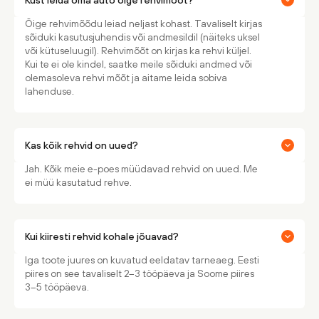
Õige rehvimõõdu leiad neljast kohast. Tavaliselt kirjas
sõiduki kasutusjuhendis või andmesildil (näiteks uksel
või kütuseluugil). Rehvimõõt on kirjas ka rehvi küljel.
Kui te ei ole kindel, saatke meile sõiduki andmed või
olemasoleva rehvi mõõt ja aitame leida sobiva
lahenduse.
Kas kõik rehvid on uued?
Jah. Kõik meie e-poes müüdavad rehvid on uued. Me
ei müü kasutatud rehve.
Kui kiiresti rehvid kohale jõuavad?
Iga toote juures on kuvatud eeldatav tarneaeg. Eesti
piires on see tavaliselt 2–3 tööpäeva ja Soome piires
3–5 tööpäeva.