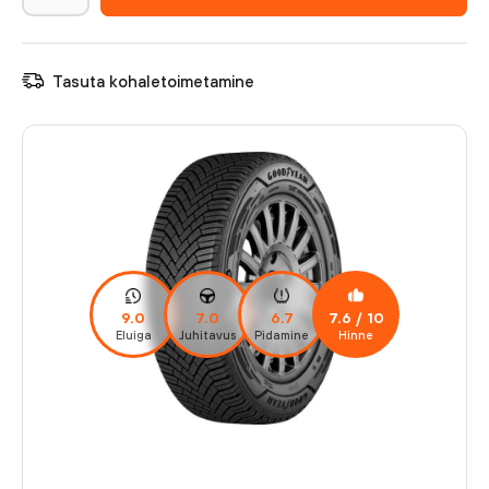
Tasuta kohaletoimetamine
9.0
7.0
6.7
7.6
/ 10
Eluiga
Juhitavus
Pidamine
Hinne