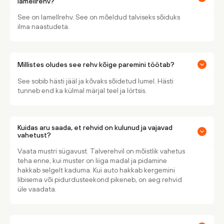
lamellrehv?
See on lamellrehv. See on mõeldud talviseks sõiduks
ilma naastudeta.
Millistes oludes see rehv kõige paremini töötab?
See sobib hästi jääl ja kõvaks sõidetud lumel. Hästi
tunneb end ka külmal märjal teel ja lörtsis.
Kuidas aru saada, et rehvid on kulunud ja vajavad
vahetust?
Vaata mustri sügavust. Talverehvil on mõistlik vahetus
teha enne, kui muster on liiga madal ja pidamine
hakkab selgelt kaduma. Kui auto hakkab kergemini
libisema või pidurdusteekond pikeneb, on aeg rehvid
üle vaadata.