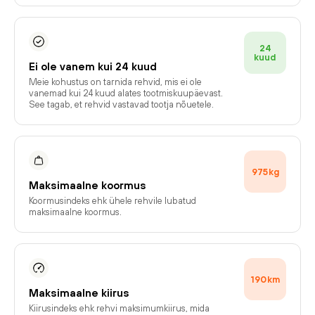
24
kuud
Ei ole vanem kui 24 kuud
Meie kohustus on tarnida rehvid, mis ei ole
vanemad kui 24 kuud alates tootmiskuupäevast.
See tagab, et rehvid vastavad tootja nõuetele.
975
kg
Maksimaalne koormus
Koormusindeks ehk ühele rehvile lubatud
maksimaalne koormus.
190
km
Maksimaalne kiirus
Kiirusindeks ehk rehvi maksimumkiirus, mida