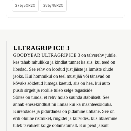
275/50R20
285/45R20
ULTRAGRIP ICE 3
GOODYEAR ULTRAGRIP ICE 3 on talverehv juhile,
kes tahab rahulikku ja kindlat tunnet ka siis, kui teed on
libedad. See rehv on loodud just jäiste ja lumiste olude
jaoks. Kui hommikul on teel must jää või tänavad on
kõvaks sõidetud lumega kaetud, siis on hea, kui auto
püsib sirgelt ja roolile tuleb selge tagasiside.
Sõites on tunda, et rehv hoiab suunda stabiilselt. See
annab enesekindlust nii linnas kui ka maanteesõiduks.
Kiirendades ja pidurdades on pidamine ühtlane. See on
eriti oluline ristmikel, ringidel ja kurvides, kus libisemine
tuleb tavaliselt kõige ootamatumalt. Kui pead järsult