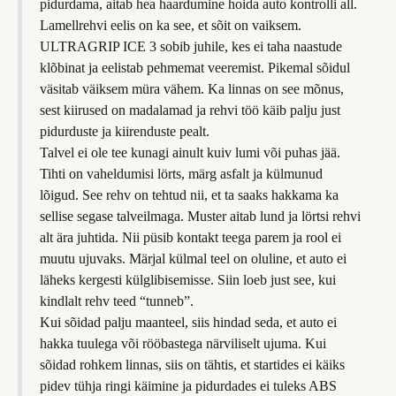
pidurdama, aitab hea haardumine hoida auto kontrolli all.
Lamellrehvi eelis on ka see, et sõit on vaiksem.
ULTRAGRIP ICE 3 sobib juhile, kes ei taha naastude
klõbinat ja eelistab pehmemat veeremist. Pikemal sõidul
väsitab väiksem müra vähem. Ka linnas on see mõnus,
sest kiirused on madalamad ja rehvi töö käib palju just
pidurduste ja kiirenduste pealt.
Talvel ei ole tee kunagi ainult kuiv lumi või puhas jää.
Tihti on vaheldumisi lörts, märg asfalt ja külmunud
lõigud. See rehv on tehtud nii, et ta saaks hakkama ka
sellise segase talveilmaga. Muster aitab lund ja lörtsi rehvi
alt ära juhtida. Nii püsib kontakt teega parem ja rool ei
muutu ujuvaks. Märjal külmal teel on oluline, et auto ei
läheks kergesti külglibisemisse. Siin loeb just see, kui
kindlalt rehv teed “tunneb”.
Kui sõidad palju maanteel, siis hindad seda, et auto ei
hakka tuulega või rööbastega närviliselt ujuma. Kui
sõidad rohkem linnas, siis on tähtis, et startides ei käiks
pidev tühja ringi käimine ja pidurdades ei tuleks ABS