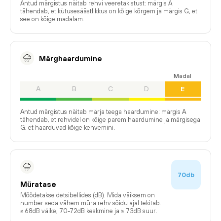
Antud märgistus näitab rehvi veeretakistust: märgis A
tähendab, et kütusesäästlikkus on kõige kõrgem ja märgis G, et
see on kõige madalam.
Märghaardumine
Madal
A
B
C
D
E
Antud märgistus näitab märja teega haardumine: märgis A
tähendab, et rehvidel on kõige parem haardumine ja märgisega
G, et haarduvad kõige kehvemini.
70db
Müratase
Mõõdetakse detsibellides (dB). Mida väiksem on
number seda vähem müra rehv sõidu ajal tekitab.
≤ 68dB väike, 70-72dB keskmine ja ≥ 73dB suur.