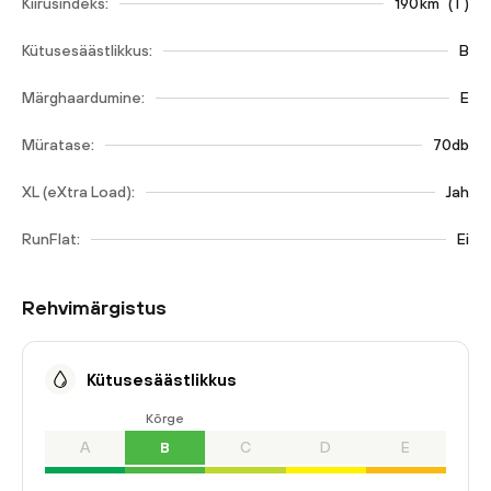
Kiirusindeks:
190
km
(
T
)
Kütusesäästlikkus:
B
Märghaardumine:
E
Müratase:
70db
XL (eXtra Load):
Jah
RunFlat:
Ei
Rehvimärgistus
Kütusesäästlikkus
Kõrge
A
B
C
D
E