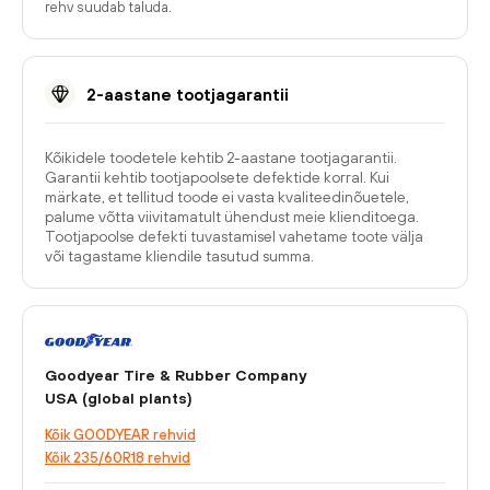
rehv suudab taluda.
2-aastane tootjagarantii
Kõikidele toodetele kehtib 2-aastane tootjagarantii.
Garantii kehtib tootjapoolsete defektide korral. Kui
märkate, et tellitud toode ei vasta kvaliteedinõuetele,
palume võtta viivitamatult ühendust meie klienditoega.
Tootjapoolse defekti tuvastamisel vahetame toote välja
või tagastame kliendile tasutud summa.
Goodyear Tire & Rubber Company
USA (global plants)
Kõik GOODYEAR rehvid
Kõik 235/60R18 rehvid