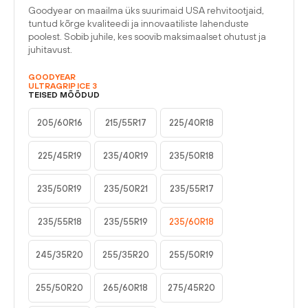
Goodyear on maailma üks suurimaid USA rehvitootjaid,
tuntud kõrge kvaliteedi ja innovaatiliste lahenduste
poolest. Sobib juhile, kes soovib maksimaalset ohutust ja
juhitavust.
GOODYEAR
ULTRAGRIP ICE 3
TEISED MÕÕDUD
205/60R16
215/55R17
225/40R18
225/45R19
235/40R19
235/50R18
235/50R19
235/50R21
235/55R17
235/55R18
235/55R19
235/60R18
245/35R20
255/35R20
255/50R19
255/50R20
265/60R18
275/45R20