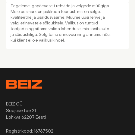
Tegeleme igapäevaselt rehvide ja velgede müügiga.
Meie eesmärk on pakkuda teenust, mis on selge,
kvaliteetne ja usaldusväärne. Müüme uusi rehve ja
velgi erinevatele sõidukitele. Valikus on tuntud
tootjad ning aitame valida lahenduse, mis sobib auto
ja sõidustiiliga. Selgitame erinevusi ning anname nõu,
kui klient ei ole valikus kindel.
BEIZ OÜ
Soojuse tee 21
Lohkva 62207 Eesti
Registrikood: 16767502