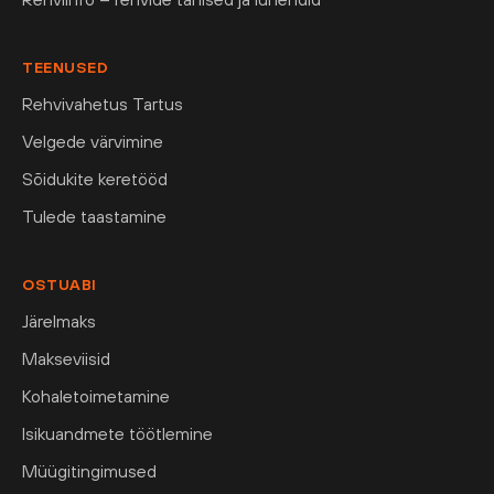
TEENUSED
Rehvivahetus Tartus
Velgede värvimine
Sõidukite keretööd
Tulede taastamine
OSTUABI
Järelmaks
Makseviisid
Kohaletoimetamine
Isikuandmete töötlemine
Müügitingimused