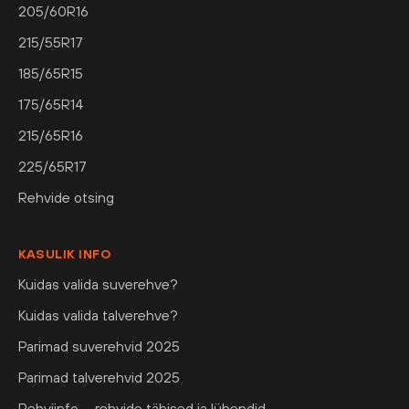
205/60R16
215/55R17
185/65R15
175/65R14
215/65R16
225/65R17
Rehvide otsing
KASULIK INFO
Kuidas valida suverehve?
Kuidas valida talverehve?
Parimad suverehvid 2025
Parimad talverehvid 2025
Rehviinfo – rehvide tähised ja lühendid