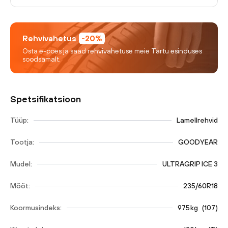
Rehvivahetus
-20%
Osta e-poes ja saad rehvivahetuse meie Tartu esinduses
soodsamalt.
Spetsifikatsioon
Tüüp:
Lamellrehvid
Tootja:
GOODYEAR
Mudel:
ULTRAGRIP ICE 3
Mõõt:
235/60R18
Koormusindeks:
975
kg
(
107
)