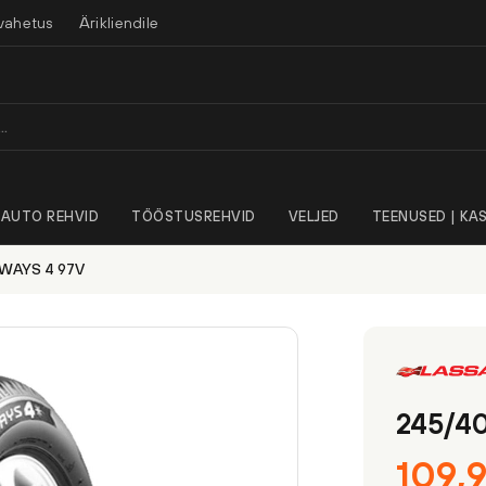
vahetus
Ärikliendile
AUTO REHVID
TÖÖSTUSREHVID
VELJED
TEENUSED | KAS
WAYS 4 97V
245/4
109,