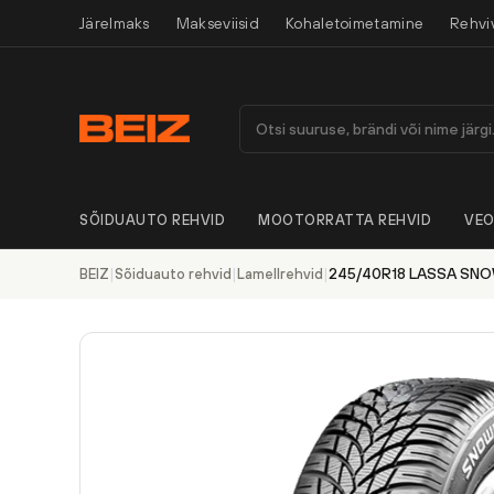
Järelmaks
Makseviisid
Kohaletoimetamine
Rehvi
SÕIDUAUTO REHVID
MOOTORRATTA REHVID
VEO
|
|
|
245/40R18 LASSA SNO
BEIZ
Sõiduauto rehvid
Lamellrehvid