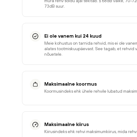
müra rehv sõidu ajal tekitab. ≤ 68dB väike, 70-7
73dB suur.
Ei ole vanem kui 24 kuud
Meie kohustus on tarnida rehvid, mis ei ole van
alates tootmiskuupäevast. See tagab, et rehvid 
nõuetele.
Maksimaalne koormus
Koormusindeks ehk ühele rehvile lubatud maksi
Maksimaalne kiirus
Kiirusindeks ehk rehvi maksimumkiirus, mida reh