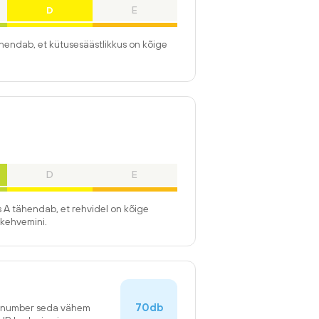
D
E
ähendab, et kütusesäästlikkus on kõige
D
E
 A tähendab, et rehvidel on kõige
kehvemini.
70db
n number seda vähem