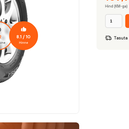
Hind (KM-ga)
8.1
/ 10
2
Tasuta
ine
Hinne