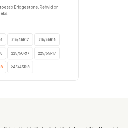
 toetab Bridgestone. Rehvid on
seks.
16
215/45R17
215/55R16
18
225/50R17
225/55R17
18
245/45R18