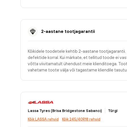
2-aastane tootjagarantii
Kõikidele toodetele kehtib 2-aastane tootjagarantii.
defektide korral. Kui märkate, et tellitud toode ei v
võtta viivitamatult ühendust meie klienditoega. Too
vahetame toote välja või tagastame kliendile tasu
Lassa Tyres (Brisa Bridgestone Sabancı)
Türgi
Kõik LASSA rehvid
Kõik 245/40R18 rehvid