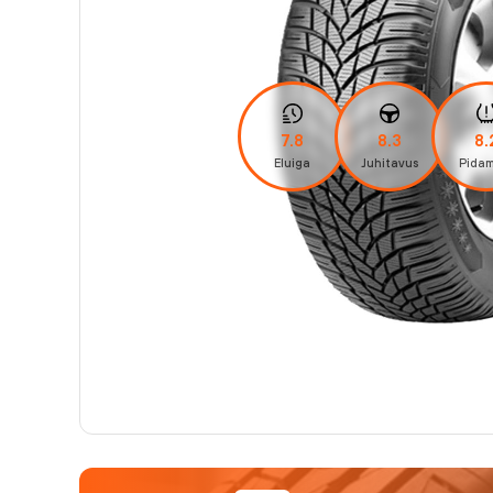
7.8
8.3
8.
Eluiga
Juhitavus
Pidam