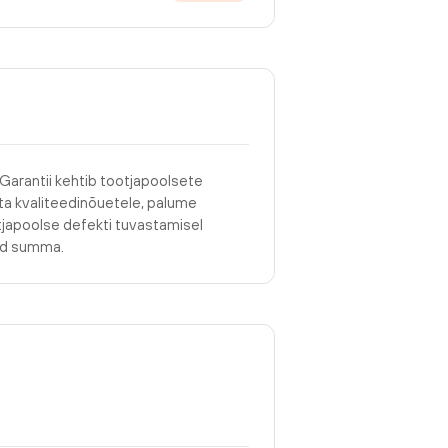
 Garantii kehtib tootjapoolsete
asta kvaliteedinõuetele, palume
tjapoolse defekti tuvastamisel
tud summa.