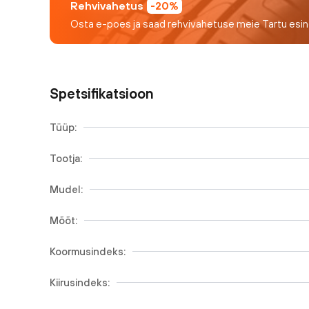
Rehvivahetus
-20%
Osta e-poes ja saad rehvivahetuse meie Tartu esi
Spetsifikatsioon
Tüüp:
Tootja:
Mudel:
Mõõt:
Koormusindeks:
Kiirusindeks: