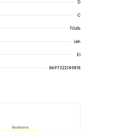
D
C
70db
Jah
Ei
8697322149818
Keskmine