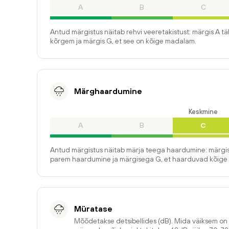
A
B
C
Antud märgistus näitab rehvi veeretakistust: märgis A t
kõrgem ja märgis G, et see on kõige madalam.
Märghaardumine
Keskmine
A
B
C
Antud märgistus näitab märja teega haardumine: märgis
parem haardumine ja märgisega G, et haarduvad kõige 
Müratase
Mõõdetakse detsibellides (dB). Mida väiksem o