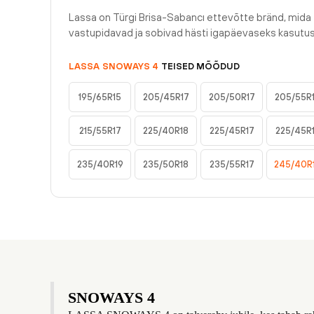
Lassa on Türgi Brisa-Sabancı ettevõtte bränd, mida
vastupidavad ja sobivad hästi igapäevaseks kasutu
LASSA
SNOWAYS 4
TEISED MÕÕDUD
195/65R15
205/45R17
205/50R17
205/55R
215/55R17
225/40R18
225/45R17
225/45R
235/40R19
235/50R18
235/55R17
245/40R
SNOWAYS 4