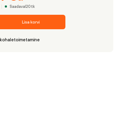
Saadaval
20
tk
Lisa korvi
 kohaletoimetamine