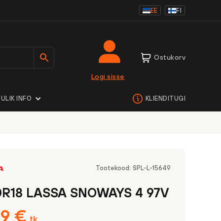
EE
FI
Ostukorv
Logi sisse
ULIK INFO
KLIENDITUGI
Tootekood:
SPL-L-15649
0R18 LASSA SNOWAYS 4 97V
99
€
tk