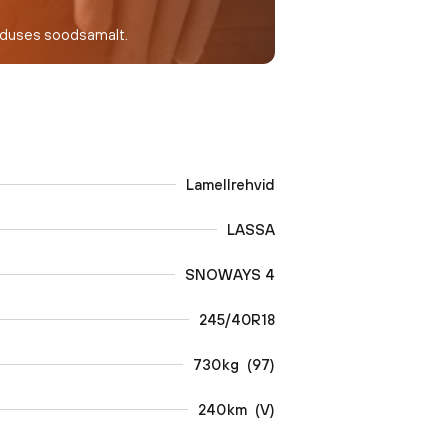
nduses soodsamalt.
Lamellrehvid
LASSA
SNOWAYS 4
245/40R18
730
kg
(
97
)
240
km
(
V
)