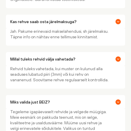
Kas rehve saab osta järelmaksuga?
Jah. Pakume erinevaid makselahendusi, sh järelmaksu.
Täpne info on nähtav enne tellimuse kinnitamist.
Millal tuleks rehvid välja vahetada?
Rehvid tuleks vahetada, kui muster on kulunud alla
seaduses lubatud piiri (3mm) või kui rehv on
vananenud. Soovitame rehve regulaarselt kontrollida.
Miks valida just BEIZ?
Tegeleme igapäevaselt rehvide ja velgede müügiga.
Meie eesmärk on pakkuda teenust, mis on selge,
kvaliteetne ja usaldusväärne. Müüme uusi rehve ja
velgi erinevatele sõidukitele. Valikus on tuntud