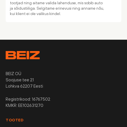
tootjad ning aitame valida lahenduse, mis sobib auto
ja sõidustiiliga. Selgitame erinevusi ning anname nõu,
kui klient ei ole valikus kindel.
BEIZ OÜ
Soojuse tee 21
Lohkva 62207 Eesti
Registrikood: 16767502
KMKR: EE102631270
TOOTED