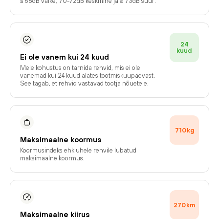
≤ 68dB väike, 70-72dB keskmine ja ≥ 73dB suur.
24
kuud
Ei ole vanem kui 24 kuud
Meie kohustus on tarnida rehvid, mis ei ole
vanemad kui 24 kuud alates tootmiskuupäevast.
See tagab, et rehvid vastavad tootja nõuetele.
710
kg
Maksimaalne koormus
Koormusindeks ehk ühele rehvile lubatud
maksimaalne koormus.
270
km
Maksimaalne kiirus