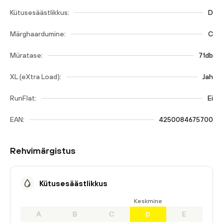
Kütusesäästlikkus:
D
Märghaardumine:
C
Müratase:
71db
XL (eXtra Load):
Jah
RunFlat:
Ei
EAN:
4250084675700
Rehvimärgistus
Kütusesäästlikkus
Keskmine
A
B
C
D
E