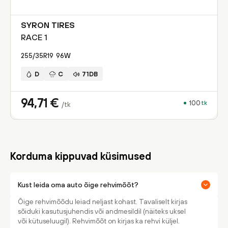
SYRON TIRES
RACE 1
255/35R19
96
W
D
C
71DB
94,71
€
100
tk
/tk
Korduma kippuvad küsimused
Kust leida oma auto õige rehvimõõt?
Õige rehvimõõdu leiad neljast kohast. Tavaliselt kirjas
sõiduki kasutusjuhendis või andmesildil (näiteks uksel
või kütuseluugil). Rehvimõõt on kirjas ka rehvi küljel.