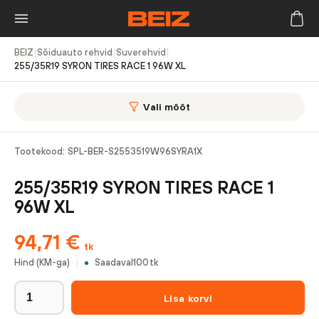
BEIZ
|
Sõiduauto rehvid
|
Suverehvid
|
255/35R19 SYRON TIRES RACE 1 96W XL
Vali mõõt
Tootekood:
SPL-BER-S2553519W96SYRA1X
255/35R19 SYRON TIRES RACE 1
96W XL
94,71
€
tk
Hind (KM-ga)
Saadaval
100
tk
Lisa korvi