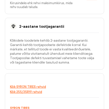
Kiirusindeks ehk rehvi maksimumkiirus, mida
rehv suudab taluda.
2-aastane tootjagarantii
Kõikidele toodetele kehtib 2-aastane tootjagarantii.
Garantii kehtib tootjapoolsete defektide korral. Kui
märkate, et tellitud toode ei vasta kvaliteedinõuetele,
palume võtta viivitamatult ühendust meie klienditoega.
Tootjapoolse defekti tuvastamisel vahetame toote välja
või tagastame kliendile tasutud summa.
Kõik SYRON TIRES rehvid
Kõik 255/35R19 rehvid
SYRON TIRES