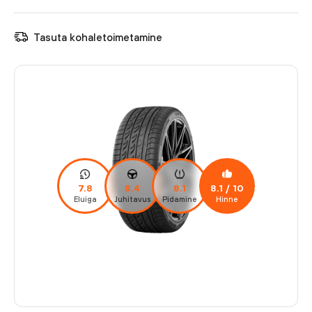
Tasuta kohaletoimetamine
7.8
8.4
8.1
8.1
/ 10
Eluiga
Juhitavus
Pidamine
Hinne