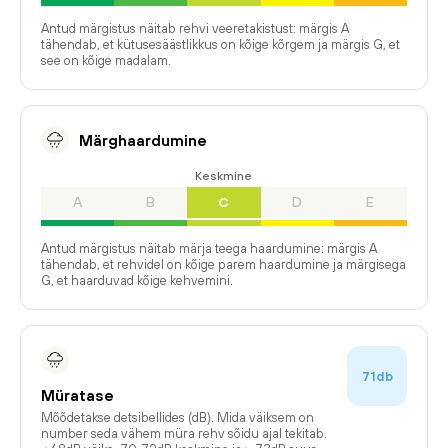
Antud märgistus näitab rehvi veeretakistust: märgis A
tähendab, et kütusesäästlikkus on kõige kõrgem ja märgis G, et
see on kõige madalam.
Märghaardumine
Keskmine
A
B
C
D
E
Antud märgistus näitab märja teega haardumine: märgis A
tähendab, et rehvidel on kõige parem haardumine ja märgisega
G, et haarduvad kõige kehvemini.
71db
Müratase
Mõõdetakse detsibellides (dB). Mida väiksem on
number seda vähem müra rehv sõidu ajal tekitab.