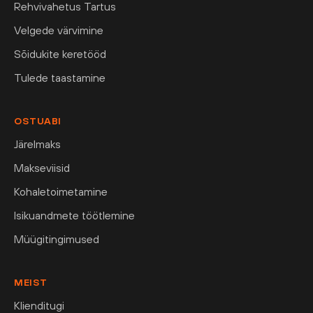
Rehvivahetus Tartus
Velgede värvimine
Sõidukite keretööd
Tulede taastamine
OSTUABI
Järelmaks
Makseviisid
Kohaletoimetamine
Isikuandmete töötlemine
Müügitingimused
MEIST
Klienditugi