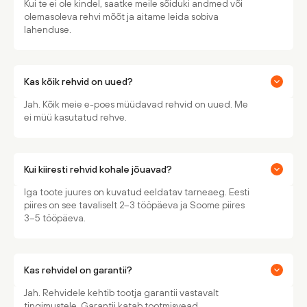
Kui te ei ole kindel, saatke meile sõiduki andmed või
olemasoleva rehvi mõõt ja aitame leida sobiva
lahenduse.
Kas kõik rehvid on uued?
Jah. Kõik meie e-poes müüdavad rehvid on uued. Me
ei müü kasutatud rehve.
Kui kiiresti rehvid kohale jõuavad?
Iga toote juures on kuvatud eeldatav tarneaeg. Eesti
piires on see tavaliselt 2–3 tööpäeva ja Soome piires
3–5 tööpäeva.
Kas rehvidel on garantii?
Jah. Rehvidele kehtib tootja garantii vastavalt
tingimustele. Garantii katab tootmisvead.