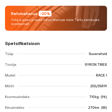
Rehvivahetus
-20%
Osta e-poes ja saad rehvivahetuse meie Tartu esinduses
soodsamalt.
Spetsifikatsioon
Tüüp:
Suverehvid
Tootja:
SYRON TIRES
Mudel:
RACE 1
Mõõt:
255/35R19
Koormusindeks:
710
kg
(
96
)
Kiirusindeks:
270
km
(
W
)