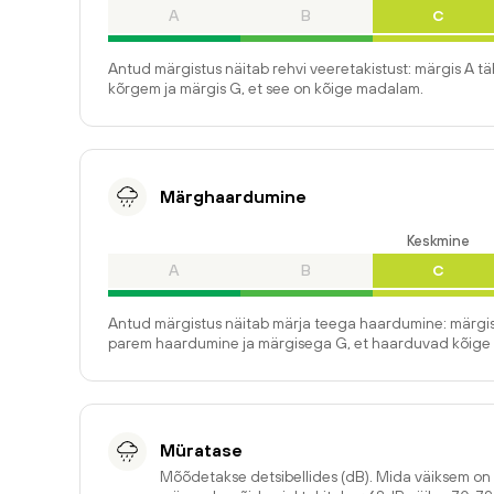
A
B
C
Antud märgistus näitab rehvi veeretakistust: märgis A t
kõrgem ja märgis G, et see on kõige madalam.
Märghaardumine
Keskmine
A
B
C
Antud märgistus näitab märja teega haardumine: märgis
parem haardumine ja märgisega G, et haarduvad kõige 
Müratase
Mõõdetakse detsibellides (dB). Mida väiksem o