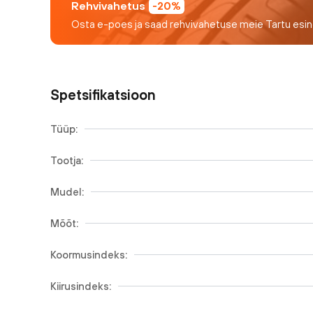
Rehvivahetus
-20%
Osta e-poes ja saad rehvivahetuse meie Tartu esi
Spetsifikatsioon
Tüüp:
Tootja:
Mudel:
Mõõt:
Koormusindeks:
Kiirusindeks: