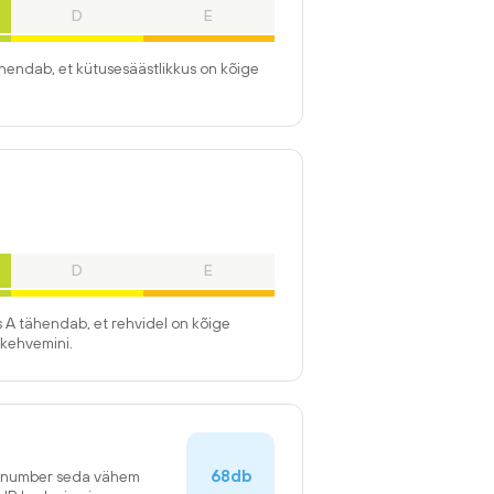
D
E
ähendab, et kütusesäästlikkus on kõige
D
E
 A tähendab, et rehvidel on kõige
kehvemini.
68db
n number seda vähem