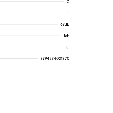
C
C
68db
Jah
Ei
8994234021370