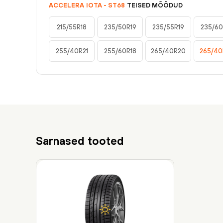
ACCELERA
IOTA - ST68
TEISED MÕÕDUD
215/55R18
235/50R19
235/55R19
235/60
255/40R21
255/60R18
265/40R20
265/40
Sarnased tooted