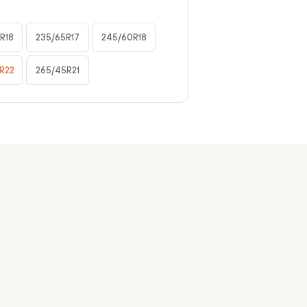
R18
235/65R17
245/60R18
R22
265/45R21