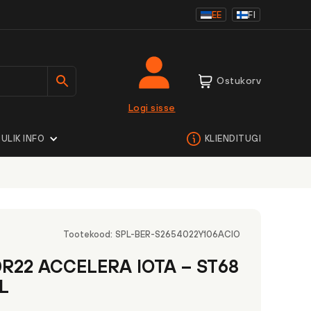
EE
FI
Ostukorv
Logi sisse
ULIK INFO
KLIENDITUGI
Tootekood:
SPL-BER-S2654022Y106ACIO
0R22 ACCELERA IOTA – ST68
L