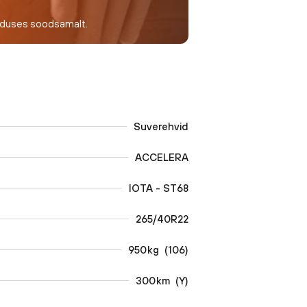
nduses soodsamalt.
Suverehvid
ACCELERA
IOTA - ST68
265/40R22
950
kg
(
106
)
300
km
(
Y
)