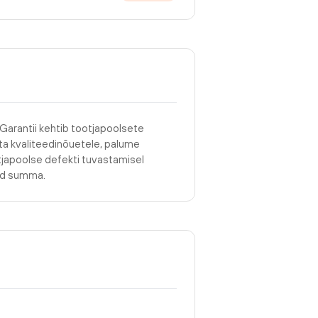
 Garantii kehtib tootjapoolsete
asta kvaliteedinõuetele, palume
tjapoolse defekti tuvastamisel
tud summa.