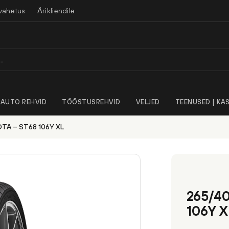
vahetus
Ärikliendile
AUTO REHVID
TÖÖSTUSREHVID
VELJED
TEENUSED | KAS
TA – ST68 106Y XL
265/4
106Y X