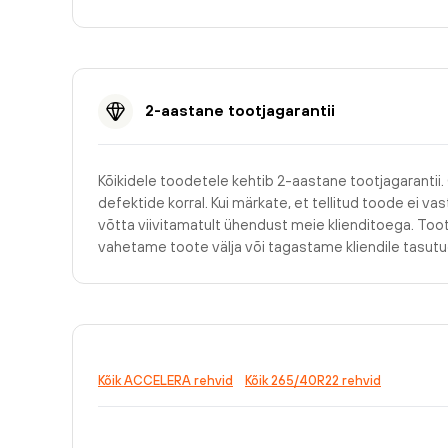
2-aastane tootjagarantii
Kõikidele toodetele kehtib 2-aastane tootjagarantii.
defektide korral. Kui märkate, et tellitud toode ei v
võtta viivitamatult ühendust meie klienditoega. Too
vahetame toote välja või tagastame kliendile tasu
Kõik ACCELERA rehvid
Kõik 265/40R22 rehvid