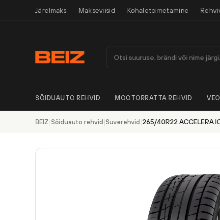
Järelmaks
Makseviisid
Kohaletoimetamine
Rehvi
SÕIDUAUTO REHVID
MOOTORRATTA REHVID
VEO
|
|
|
265/40R22 ACCELERA IO
BEIZ
Sõiduauto rehvid
Suverehvid