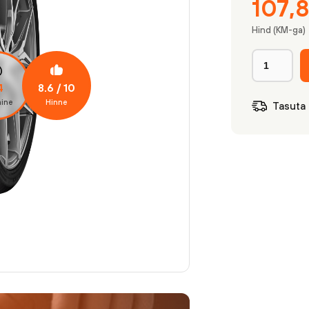
107,
Hind (KM-ga)
8.6
/ 10
4
ine
Hinne
Tasuta