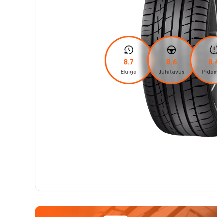
8.7
8.6
8.
Eluiga
Juhitavus
Pidam