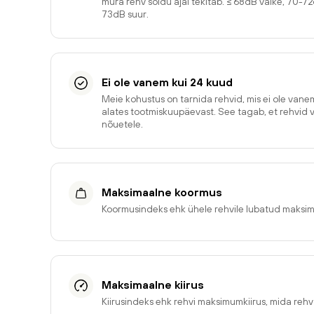
müra rehv sõidu ajal tekitab. ≤ 68dB väike, 70-7
73dB suur.
Ei ole vanem kui 24 kuud
Meie kohustus on tarnida rehvid, mis ei ole van
alates tootmiskuupäevast. See tagab, et rehvid 
nõuetele.
Maksimaalne koormus
Koormusindeks ehk ühele rehvile lubatud maksi
Maksimaalne kiirus
Kiirusindeks ehk rehvi maksimumkiirus, mida reh