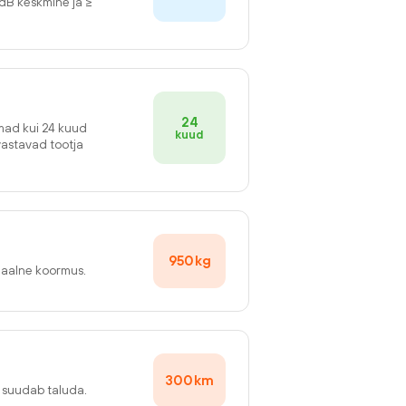
2dB keskmine ja ≥
24
emad kui 24 kuud
kuud
vastavad tootja
950
kg
maalne koormus.
300
km
v suudab taluda.