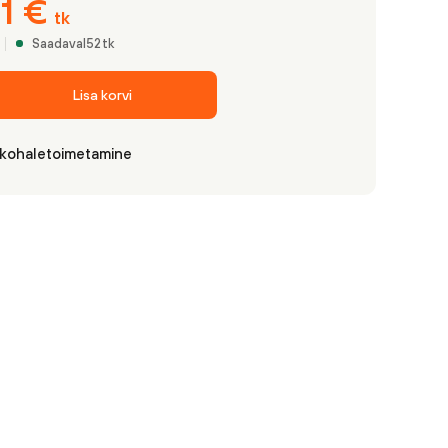
81
€
tk
Saadaval
52
tk
Lisa korvi
 kohaletoimetamine