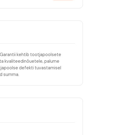
 Garantii kehtib tootjapoolsete
asta kvaliteedinõuetele, palume
tjapoolse defekti tuvastamisel
tud summa.