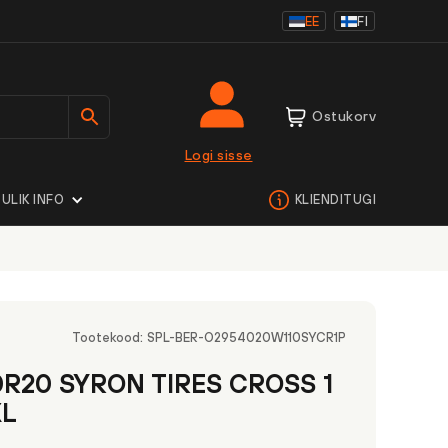
EE
FI
Ostukorv
Logi sisse
ULIK INFO
KLIENDITUGI
Tootekood:
SPL-BER-O2954020W110SYCR1P
0R20 SYRON TIRES CROSS 1
XL