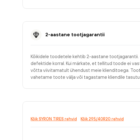
2-aastane tootjagarantii
Kõikidele toodetele kehtib 2-aastane tootjagarantii.
defektide korral. Kui märkate, et tellitud toode ei v
võtta viivitamatult ühendust meie klienditoega. Too
vahetame toote välja või tagastame kliendile tasu
Kõik SYRON TIRES rehvid
Kõik 295/40R20 rehvid