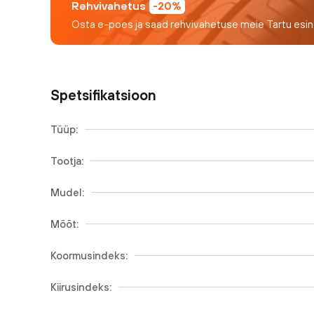
Rehvivahetus
-20%
Osta e-poes ja saad rehvivahetuse meie Tartu esi
Spetsifikatsioon
Tüüp:
Tootja:
Mudel:
Mõõt:
Koormusindeks:
Kiirusindeks: