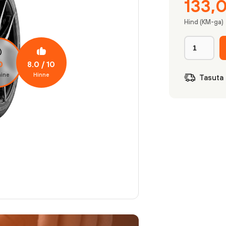
133,
Hind (KM-ga)
8.0
/ 10
0
ine
Hinne
Tasuta