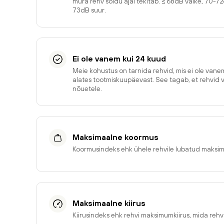
müra rehv sõidu ajal tekitab. ≤ 68dB väike, 70-7
73dB suur.
Ei ole vanem kui 24 kuud
Meie kohustus on tarnida rehvid, mis ei ole van
alates tootmiskuupäevast. See tagab, et rehvid 
nõuetele.
Maksimaalne koormus
Koormusindeks ehk ühele rehvile lubatud maksi
Maksimaalne kiirus
Kiirusindeks ehk rehvi maksimumkiirus, mida reh