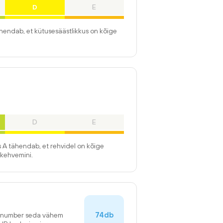
D
E
ähendab, et kütusesäästlikkus on kõige
D
E
 A tähendab, et rehvidel on kõige
kehvemini.
74db
n number seda vähem