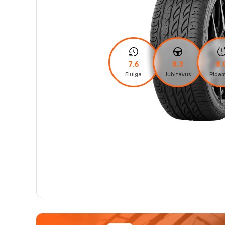
7.6
8.3
8.
Eluiga
Juhitavus
Pidam