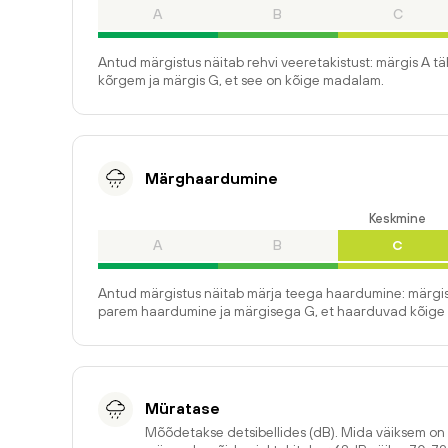
A
B
C
Antud märgistus näitab rehvi veeretakistust: märgis A t
kõrgem ja märgis G, et see on kõige madalam.
Märghaardumine
Keskmine
A
B
C
Antud märgistus näitab märja teega haardumine: märgis
parem haardumine ja märgisega G, et haarduvad kõige 
Müratase
Mõõdetakse detsibellides (dB). Mida väiksem o