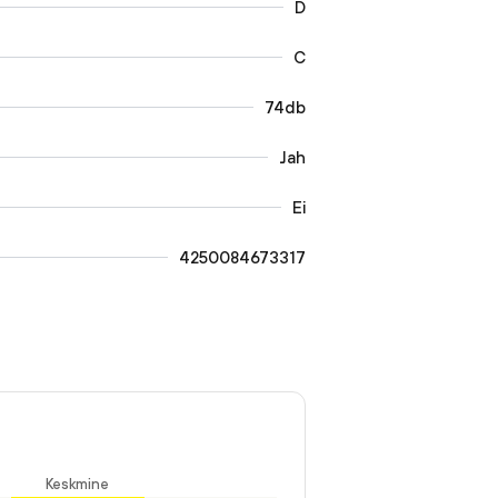
D
C
74db
Jah
Ei
4250084673317
Keskmine