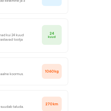
2dB keskmine ja ≥
24
emad kui 24 kuud
kuud
vastavad tootja
1060
kg
maalne koormus.
270
km
v suudab taluda.