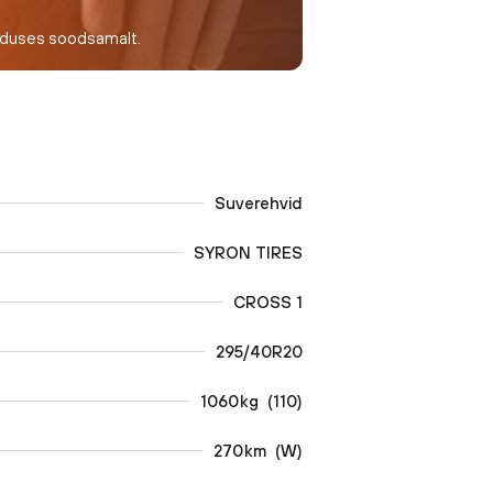
nduses soodsamalt.
Suverehvid
SYRON TIRES
CROSS 1
295/40R20
1060
kg
(
110
)
270
km
(
W
)