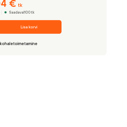
04
€
tk
Saadaval
100
tk
Lisa korvi
 kohaletoimetamine