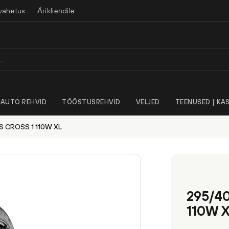
vahetus
Ärikliendile
AUTO REHVID
TÖÖSTUSREHVID
VELJED
TEENUSED | KAS
S CROSS 1 110W XL
295/4
110W 