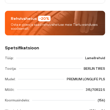
Rehvivahetus
-20%
Osta e-poes ja saad rehvivahetuse meie Tartu esinduses
soodsamalt.
Spetsifikatsioon
Tüüp:
Lamellrehvid
Tootja:
BERLIN TIRES
Mudel:
PREMIUM LONGLIFE PLS
Mõõt:
315/70R22.5
Koormusindeks:
(
156
)