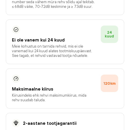
number seda vähem müra rehv sõidu ajal tekitab.
≤ 68dB väike, 70-72dB keskmine ja ≥ 73dB suur.
24
kuud
Ei ole vanem kui 24 kuud
Meie kohustus on tarnida rehvid, mis ei ole
vanemad kui 24 kuud alates tootmiskuupäevast.
See tagab, et rehvid vastavad tootja nõuetele.
120
km
Maksimaalne kiirus
Kiirusindeks ehk rehvi maksimumkiirus, mida
rehv suudab taluda.
2-aastane tootjagarantii