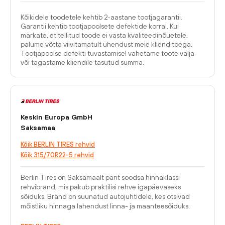
Kõikidele toodetele kehtib 2-aastane tootjagarantii.
Garantii kehtib tootjapoolsete defektide korral. Kui
märkate, et tellitud toode ei vasta kvaliteedinõuetele,
palume võtta viivitamatult ühendust meie klienditoega.
Tootjapoolse defekti tuvastamisel vahetame toote välja
või tagastame kliendile tasutud summa.
Keskin Europa GmbH
Saksamaa
Kõik BERLIN TIRES rehvid
Kõik 315/70R22-5 rehvid
Berlin Tires on Saksamaalt pärit soodsa hinnaklassi
rehvibrand, mis pakub praktilisi rehve igapäevaseks
sõiduks. Bränd on suunatud autojuhtidele, kes otsivad
mõistliku hinnaga lahendust linna- ja maanteesõiduks.