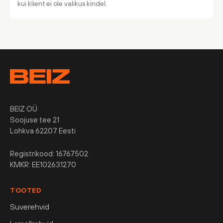
kui klient ei ole valikus kindel.
BEIZ OÜ
Soojuse tee 21
Lohkva 62207 Eesti
Registrikood: 16767502
KMKR: EE102631270
TOOTED
Suverehvid