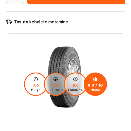
Tasuta kohaletoimetamine
7.6
9.1
9.6
8.8
/ 10
Eluiga
Juhitavus
Pidamine
Hinne