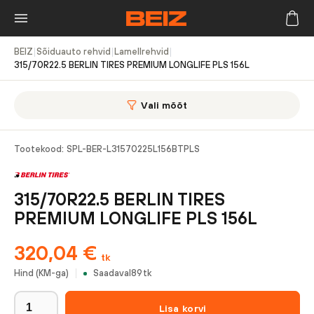
BEIZ
|
Sõiduauto rehvid
|
Lamellrehvid
|
315/70R22.5 BERLIN TIRES PREMIUM LONGLIFE PLS 156L
Vali mõõt
Tootekood:
SPL-BER-L31570225L156BTPLS
315/70R22.5 BERLIN TIRES
PREMIUM LONGLIFE PLS 156L
320,04
€
tk
Hind (KM-ga)
Saadaval
89
tk
Lisa korvi