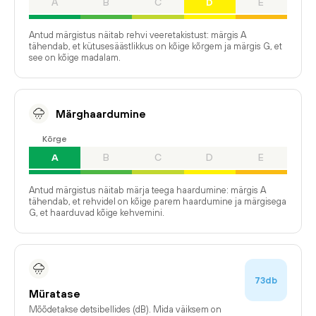
A
B
C
D
E
Antud märgistus näitab rehvi veeretakistust: märgis A
tähendab, et kütusesäästlikkus on kõige kõrgem ja märgis G, et
see on kõige madalam.
Märghaardumine
Kõrge
A
B
C
D
E
Antud märgistus näitab märja teega haardumine: märgis A
tähendab, et rehvidel on kõige parem haardumine ja märgisega
G, et haarduvad kõige kehvemini.
73db
Müratase
Mõõdetakse detsibellides (dB). Mida väiksem on