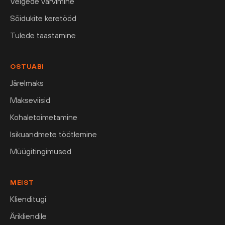
Velgede värvimine
Sõidukite keretööd
Tulede taastamine
OSTUABI
Järelmaks
Makseviisid
Kohaletoimetamine
Isikuandmete töötlemine
Müügitingimused
MEIST
Klienditugi
Ärikliendile