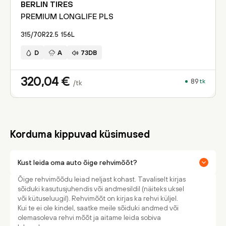
BERLIN TIRES
PREMIUM LONGLIFE PLS
315/70R22.5
156
L
D
A
73DB
320,04
€
89
tk
/tk
Korduma kippuvad küsimused
Kust leida oma auto õige rehvimõõt?
Õige rehvimõõdu leiad neljast kohast. Tavaliselt kirjas
sõiduki kasutusjuhendis või andmesildil (näiteks uksel
või kütuseluugil). Rehvimõõt on kirjas ka rehvi küljel.
Kui te ei ole kindel, saatke meile sõiduki andmed või
olemasoleva rehvi mõõt ja aitame leida sobiva