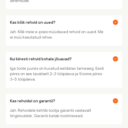
lahenduse.
Kas kõik rehvid on uued?
Jah. Kõik meie e-poes müüdavad rehvid on uued. Me
ei müü kasutatud rehve.
Kui kiiresti rehvid kohale jõuavad?
Iga toote juures on kuvatud eeldatav tarneaeg. Eesti
piires on see tavaliselt 2–3 tööpäeva ja Soome piires
3–5 tööpäeva.
Kas rehvidel on garantii?
Jah. Rehvidele kehtib tootja garantii vastavalt
tingimustele. Garantii katab tootmisvead.