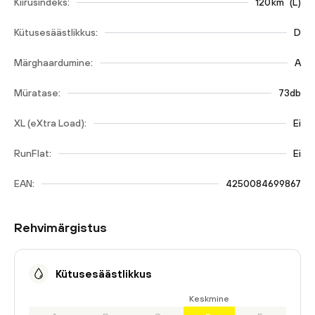
Kiirusindeks:
120
km
(
L
)
Kütusesäästlikkus:
D
Märghaardumine:
A
Müratase:
73db
XL (eXtra Load):
Ei
RunFlat:
Ei
EAN:
4250084699867
Rehvimärgistus
Kütusesäästlikkus
Keskmine