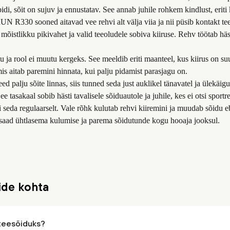
di, sõit on sujuv ja ennustatav. See annab juhile rohkem kindlust, eriti k
RUN R330 sooned aitavad vee rehvi alt välja viia ja nii püsib kontakt tee
 mõistlikku pikivahet ja valid teeoludele sobiva kiiruse. Rehv töötab hä
ju ja rool ei muutu kergeks. See meeldib eriti maanteel, kus kiirus on 
mis aitab paremini hinnata, kui palju pidamist parasjagu on.
eed palju sõite linnas, siis tunned seda just auklikel tänavatel ja ülekäi
ee tasakaal sobib hästi tavalisele sõiduautole ja juhile, kes ei otsi sport
i seda regulaarselt. Vale rõhk kulutab rehvi kiiremini ja muudab sõidu e
, saad ühtlasema kulumise ja parema sõidutunde kogu hooaja jooksul.
ide kohta
teesõiduks?