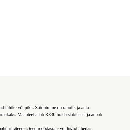
nd lühike või pikk. Sõidutunne on rahulik ja auto
lärmakaks. Maanteel aitab R330 hoida stabiilsust ja annab
palju ringteedel, teed möödasõite või liigud tihedas