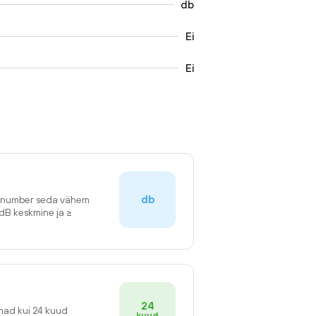
db
Ei
Ei
db
n number seda vähem
2dB keskmine ja ≥
24
emad kui 24 kuud
kuud