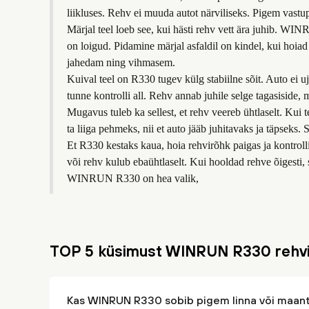
liikluses. Rehv ei muuda autot närviliseks. Pigem vastupi
Märjal teel loeb see, kui hästi rehv vett ära juhib. WIN
on loigud. Pidamine märjal asfaldil on kindel, kui hoiad
jahedam ning vihmasem.
Kuival teel on R330 tugev külg stabiilne sõit. Auto ei u
tunne kontrolli all. Rehv annab juhile selge tagasiside, 
Mugavus tuleb ka sellest, et rehv veereb ühtlaselt. Kui t
ta liiga pehmeks, nii et auto jääb juhitavaks ja täpseks. S
Et R330 kestaks kaua, hoia rehvirõhk paigas ja kontroll
või rehv kulub ebaühtlaselt. Kui hooldad rehve õigesti
WINRUN R330 on hea valik,
TOP 5 küsimust WINRUN R330 rehv
Kas WINRUN R330 sobib pigem linna või maan