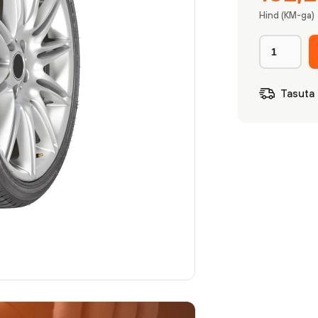
Hind (KM-ga)
Tasuta