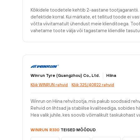
Kõikidele toodetele kehtib 2-aastane tootjagarantii.
defektide korral. Kui märkate, et tellitud toode ei v
võtta viivitamatult ühendust meie klienditoega. Too
vahetame toote välja või tagastame kliendile tasu
Winrun Tyre (Guangzhou) Co., Ltd.
Hiina
Kõik WINRUN rehvid
Kõik 325/40R22 rehvid
Winrun on Hiina rehvitootja, mis pakub soodsaid re
Rehvid on lihtsad ja stabiilse kvaliteediga, sobides hä
Hea valik juhile, kes soovib võimalikult taskukohast va
WINRUN
R330
TEISED MÕÕDUD