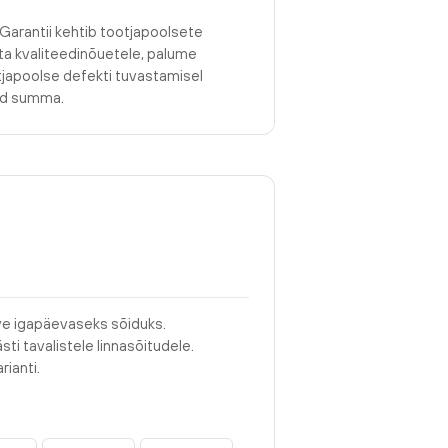
 Garantii kehtib tootjapoolsete
asta kvaliteedinõuetele, palume
tjapoolse defekti tuvastamisel
tud summa.
hve igapäevaseks sõiduks.
sti tavalistele linnasõitudele.
rianti.