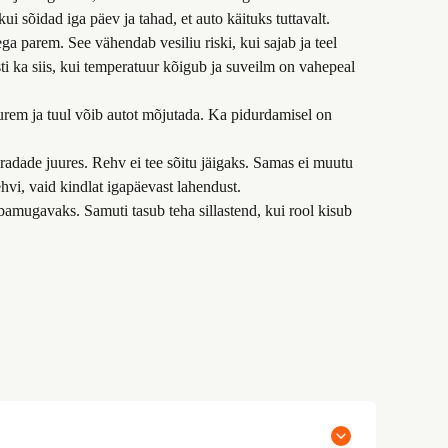
ui sõidad iga päev ja tahad, et auto käituks tuttavalt.
ga parem. See vähendab vesiliu riski, kui sajab ja teel
sti ka siis, kui temperatuur kõigub ja suveilm on vahepeal
suurem ja tuul võib autot mõjutada. Ka pidurdamisel on
guradade juures. Rehv ei tee sõitu jäigaks. Samas ei muutu
rehvi, vaid kindlat igapäevast lahendust.
bamugavaks. Samuti tasub teha sillastend, kui rool kisub