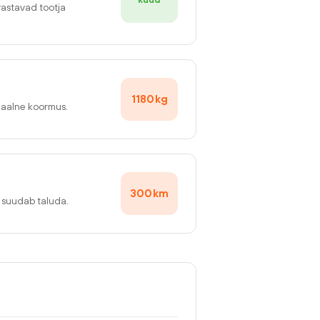
vastavad tootja
1180
kg
maalne koormus.
300
km
v suudab taluda.