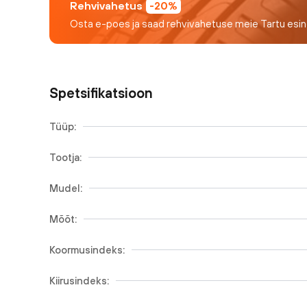
Rehvivahetus
-20%
Osta e-poes ja saad rehvivahetuse meie Tartu esi
Spetsifikatsioon
Tüüp:
Tootja:
Mudel:
Mõõt:
Koormusindeks:
Kiirusindeks: