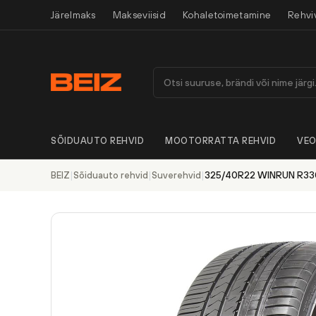
Järelmaks
Makseviisid
Kohaletoimetamine
Rehvi
SÕIDUAUTO REHVID
MOOTORRATTA REHVID
VEO
|
|
|
325/40R22 WINRUN R33
BEIZ
Sõiduauto rehvid
Suverehvid