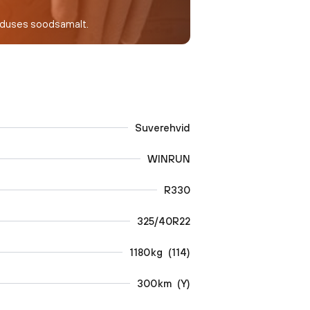
nduses soodsamalt.
Suverehvid
WINRUN
R330
325/40R22
1180
kg
(
114
)
300
km
(
Y
)