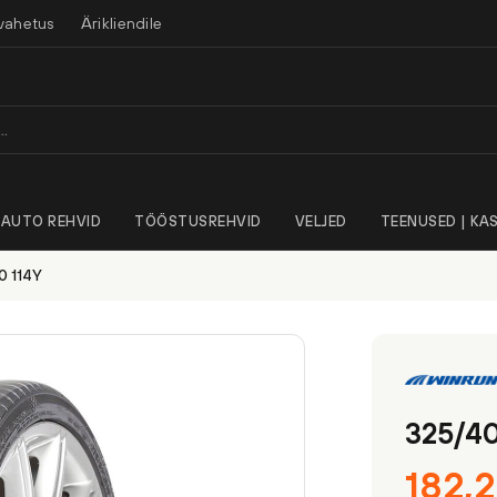
vahetus
Ärikliendile
AUTO REHVID
TÖÖSTUSREHVID
VELJED
TEENUSED | KAS
0 114Y
325/4
182,