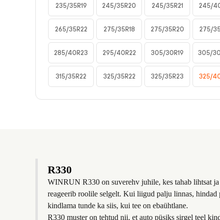
235/35R19
245/35R20
245/35R21
245/4
265/35R22
275/35R18
275/35R20
275/3
285/40R23
295/40R22
305/30R19
305/3
315/35R22
325/35R22
325/35R23
325/4
R330
WINRUN R330 on suverehv juhile, kes tahab lihtsat ja k
reageerib roolile selgelt. Kui liigud palju linnas, hind
kindlama tunde ka siis, kui tee on ebaühtlane.
R330 muster on tehtud nii, et auto püsiks sirgel teel kin