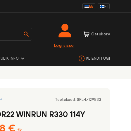
EE
FI
Ostukorv
Logi sisse
ULIK INFO
KLIENDITUGI
Tootekood:
SPL-L-129833
0R22 WINRUN R330 114Y
28
€
tk