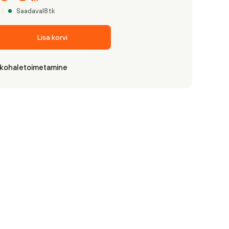
Saadaval
8
tk
Lisa korvi
 kohaletoimetamine