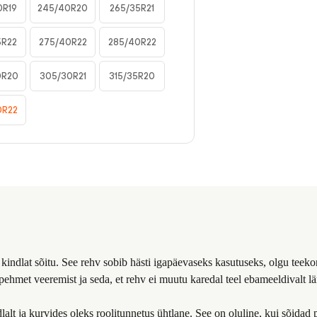
0R19
245/40R20
265/35R21
5R22
275/40R22
285/40R22
0R20
305/30R21
315/35R20
0R22
indlat sõitu. See rehv sobib hästi igapäevaseks kasutuseks, olgu teeko
ad pehmet veeremist ja seda, et rehv ei muutu karedal teel ebameeldivalt 
dlalt ja kurvides oleks roolitunnetus ühtlane. See on oluline, kui sõidad 