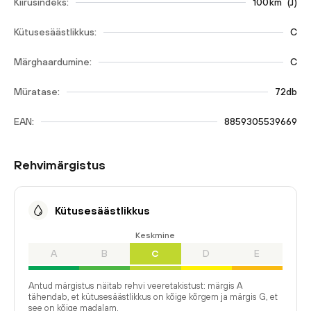
Kiirusindeks:
100
km
(
J
)
Kütusesäästlikkus:
C
Märghaardumine:
C
Müratase:
72db
EAN:
8859305539669
Rehvimärgistus
Kütusesäästlikkus
Keskmine
A
B
C
D
E
Antud märgistus näitab rehvi veeretakistust: märgis A
tähendab, et kütusesäästlikkus on kõige kõrgem ja märgis G, et
see on kõige madalam.