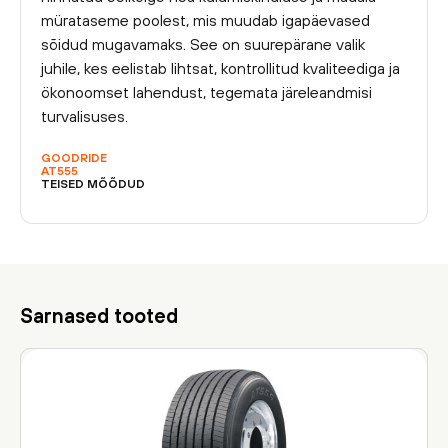
mürataseme poolest, mis muudab igapäevased
sõidud mugavamaks. See on suurepärane valik
juhile, kes eelistab lihtsat, kontrollitud kvaliteediga ja
ökonoomset lahendust, tegemata järeleandmisi
turvalisuses.
GOODRIDE
AT555
TEISED MÕÕDUD
Sarnased tooted