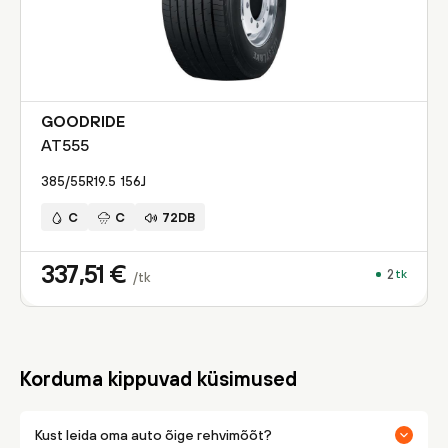
GOODRIDE
AT555
385/55R19.5
156
J
C
C
72DB
337,51
€
2
tk
/tk
Korduma kippuvad küsimused
Kust leida oma auto õige rehvimõõt?