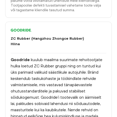
palume võtta viivitamatult ühendust meie klienditoega.
Tootjapoolse defekti tuvastamisel vahetame toote välja
või tagastame kliendile tasutud summa.
ZC Rubber (Hangzhou Zhongce Rubber)
Hiina
Goodride
kuulub maailma suurimate rehvitootjate
hulka loetud ZC Rubber gruppi ning on tuntud kui
üks parimaid valikuid säästlikule autojuhile. Bränd
keskendub taskukohaste ja töökindlate rehvide
valmistamisele, mis vastavad tänapäevastele
ohutusstandarditele ja pakuvad stabiilset
sõidukogemust. Goodride’i tootevalik on äärmiselt
lai, pakkudes sobivaid lahendusi nii sõiduautodele,
maasturitele kui ka kaubikutele. Nende rehvid on
hinnatud eelkõige hea kulumiskindluse ja madala