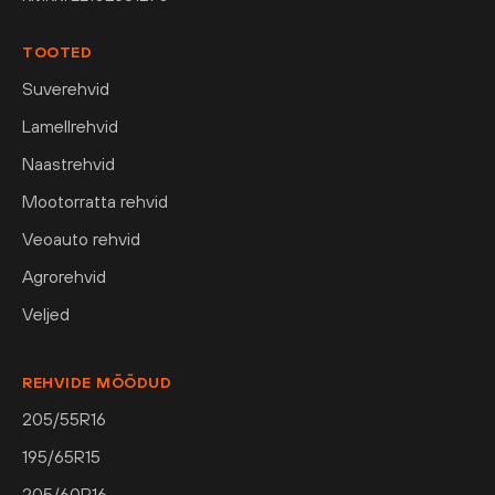
TOOTED
Suverehvid
Lamellrehvid
Naastrehvid
Mootorratta rehvid
Veoauto rehvid
Agrorehvid
Veljed
REHVIDE MÕÕDUD
205/55R16
195/65R15
205/60R16