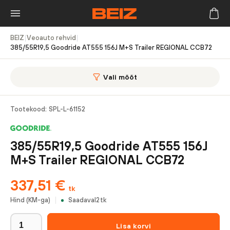
BEIZ
|
Veoauto rehvid
|
385/55R19,5 Goodride AT555 156J M+S Trailer REGIONAL CCB72
Vali mõõt
Tootekood:
SPL-L-61152
385/55R19,5 Goodride AT555 156J
M+S Trailer REGIONAL CCB72
337,51
€
tk
Hind (KM-ga)
Saadaval
2
tk
Lisa korvi