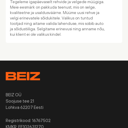
Tegeleme igapäevaselt rehvide ja velgede müügiga.
Meie eesmärk on pakkuda teenust, mis on selge,
kvaliteetne ja usaldusväärne. Müüme uusi rehve ja
velgi erinevatele sõidukitele. Valikus on tuntud
tootjad ning aitame valida lahenduse, mis sobib auto
ja sõidustiiliga. Selgitame erinevusi ning anname nõu,
kui klient ei ole valikus kindel.
BEIZ OÜ
Soojuse tee 21
Lohkva 62207 Eesti
Registrikood: 16767502
KMKR: EE102631270