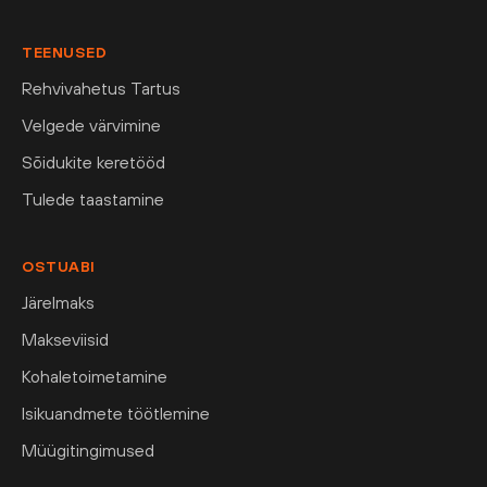
TEENUSED
Rehvivahetus Tartus
Velgede värvimine
Sõidukite keretööd
Tulede taastamine
OSTUABI
Järelmaks
Makseviisid
Kohaletoimetamine
Isikuandmete töötlemine
Müügitingimused