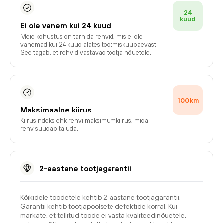
24
kuud
Ei ole vanem kui 24 kuud
Meie kohustus on tarnida rehvid, mis ei ole
vanemad kui 24 kuud alates tootmiskuupäevast.
See tagab, et rehvid vastavad tootja nõuetele.
100
km
Maksimaalne kiirus
Kiirusindeks ehk rehvi maksimumkiirus, mida
rehv suudab taluda.
2-aastane tootjagarantii
Kõikidele toodetele kehtib 2-aastane tootjagarantii.
Garantii kehtib tootjapoolsete defektide korral. Kui
märkate, et tellitud toode ei vasta kvaliteedinõuetele,