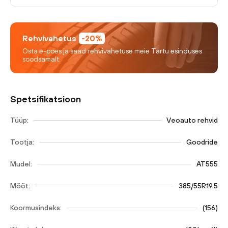
Rehvivahetus
-20%
Osta e-poes ja saad rehvivahetuse meie Tartu esinduses
soodsamalt.
Spetsifikatsioon
Tüüp:
Veoauto rehvid
Tootja:
Goodride
Mudel:
AT555
Mõõt:
385/55R19.5
Koormusindeks:
(
156
)