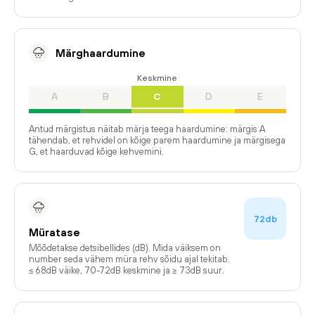
Märghaardumine
Keskmine
A
B
C
D
E
Antud märgistus näitab märja teega haardumine: märgis A
tähendab, et rehvidel on kõige parem haardumine ja märgisega
G, et haarduvad kõige kehvemini.
72db
Müratase
Mõõdetakse detsibellides (dB). Mida väiksem on
number seda vähem müra rehv sõidu ajal tekitab.
≤ 68dB väike, 70-72dB keskmine ja ≥ 73dB suur.