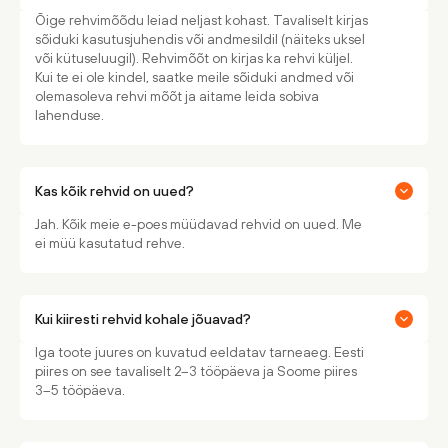
Õige rehvimõõdu leiad neljast kohast. Tavaliselt kirjas
sõiduki kasutusjuhendis või andmesildil (näiteks uksel
või kütuseluugil). Rehvimõõt on kirjas ka rehvi küljel.
Kui te ei ole kindel, saatke meile sõiduki andmed või
olemasoleva rehvi mõõt ja aitame leida sobiva
lahenduse.
Kas kõik rehvid on uued?
Jah. Kõik meie e-poes müüdavad rehvid on uued. Me
ei müü kasutatud rehve.
Kui kiiresti rehvid kohale jõuavad?
Iga toote juures on kuvatud eeldatav tarneaeg. Eesti
piires on see tavaliselt 2–3 tööpäeva ja Soome piires
3–5 tööpäeva.