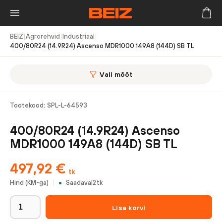
BEIZ
|
Agrorehvid
|
Industriaal
|
400/80R24 (14.9R24) Ascenso MDR1000 149A8 (144D) SB TL
Vali mõõt
Tootekood:
SPL-L-64593
400/80R24 (14.9R24) Ascenso
MDR1000 149A8 (144D) SB TL
497,92
€
tk
Hind (KM-ga)
Saadaval
2
tk
Lisa korvi