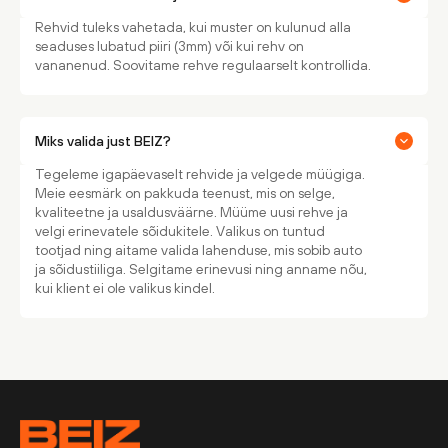
Rehvid tuleks vahetada, kui muster on kulunud alla
seaduses lubatud piiri (3mm) või kui rehv on
vananenud. Soovitame rehve regulaarselt kontrollida.
Miks valida just BEIZ?
Tegeleme igapäevaselt rehvide ja velgede müügiga.
Meie eesmärk on pakkuda teenust, mis on selge,
kvaliteetne ja usaldusväärne. Müüme uusi rehve ja
velgi erinevatele sõidukitele. Valikus on tuntud
tootjad ning aitame valida lahenduse, mis sobib auto
ja sõidustiiliga. Selgitame erinevusi ning anname nõu,
kui klient ei ole valikus kindel.