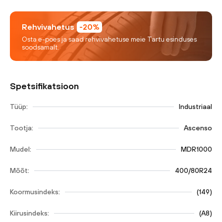
Rehvivahetus
-20%
Osta e-poes ja saad rehvivahetuse meie Tartu esinduses
soodsamalt.
Spetsifikatsioon
Tüüp:
Industriaal
Tootja:
Ascenso
Mudel:
MDR1000
Mõõt:
400/80R24
Koormusindeks:
(
149
)
Kiirusindeks:
(
A8
)