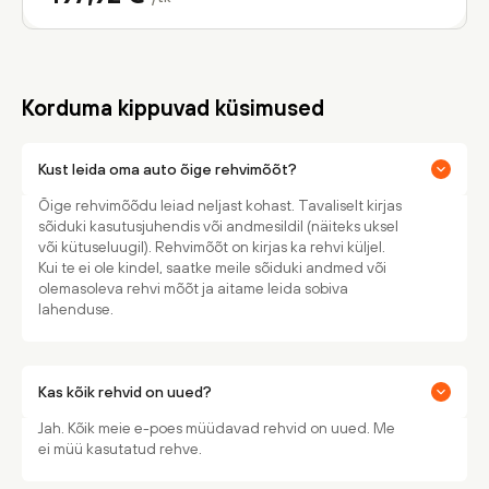
Korduma kippuvad küsimused
Kust leida oma auto õige rehvimõõt?
Õige rehvimõõdu leiad neljast kohast. Tavaliselt kirjas
sõiduki kasutusjuhendis või andmesildil (näiteks uksel
või kütuseluugil). Rehvimõõt on kirjas ka rehvi küljel.
Kui te ei ole kindel, saatke meile sõiduki andmed või
olemasoleva rehvi mõõt ja aitame leida sobiva
lahenduse.
Kas kõik rehvid on uued?
Jah. Kõik meie e-poes müüdavad rehvid on uued. Me
ei müü kasutatud rehve.