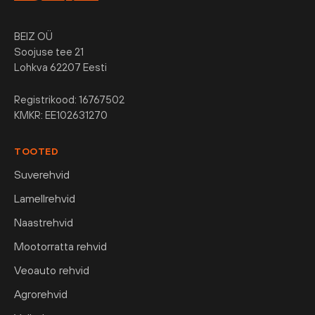
BEIZ OÜ
Soojuse tee 21
Lohkva 62207 Eesti
Registrikood: 16767502
KMKR: EE102631270
TOOTED
Suverehvid
Lamellrehvid
Naastrehvid
Mootorratta rehvid
Veoauto rehvid
Agrorehvid