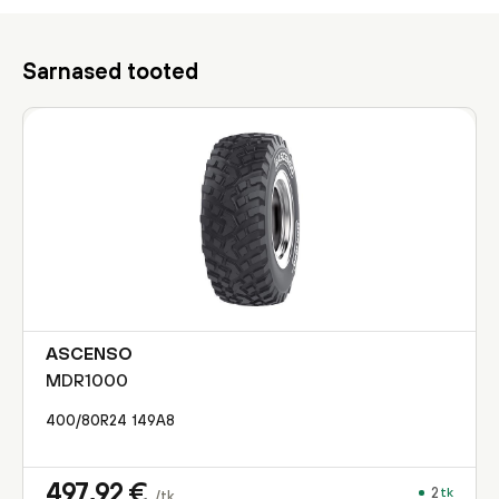
Sarnased tooted
ASCENSO
MDR1000
400/80R24
149
A8
497,92
€
2
tk
/tk