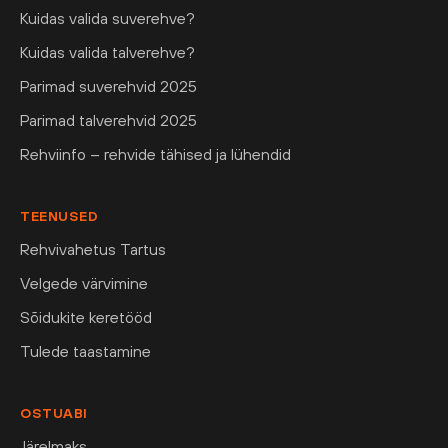
Kuidas valida suverehve?
Kuidas valida talverehve?
Parimad suverehvid 2025
Parimad talverehvid 2025
Rehviinfo – rehvide tähised ja lühendid
TEENUSED
Rehvivahetus Tartus
Velgede värvimine
Sõidukite keretööd
Tulede taastamine
OSTUABI
Järelmaks