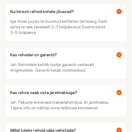
Kui kiiresti rehvid kohale jõuavad?
Iga toote juures on kuvatud eeldatav tarneaeg. Eesti
piires on see tavaliselt 2–3 tööpäeva ja Soome piires
3–5 tööpäeva.
Kas rehvidel on garantii?
Jah. Rehvidele kehtib tootja garantii vastavalt
tingimustele. Garantii katab tootmisvead.
Kas rehve saab osta järelmaksuga?
Jah. Pakume erinevaid makselahendusi, sh järelmaksu.
Täpne info on nähtav enne tellimuse kinnitamist.
Millal tuleks rehvid välja vahetada?