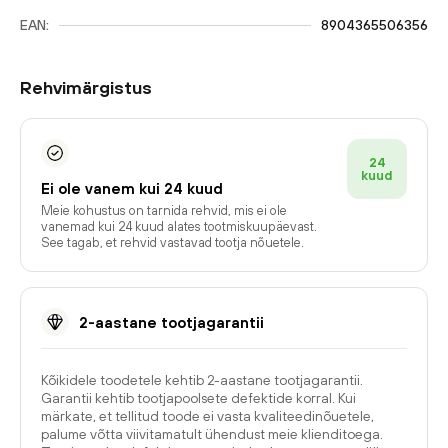
EAN:
8904365506356
Rehvimärgistus
24
kuud
Ei ole vanem kui 24 kuud
Meie kohustus on tarnida rehvid, mis ei ole
vanemad kui 24 kuud alates tootmiskuupäevast.
See tagab, et rehvid vastavad tootja nõuetele.
2-aastane tootjagarantii
Kõikidele toodetele kehtib 2-aastane tootjagarantii.
Garantii kehtib tootjapoolsete defektide korral. Kui
märkate, et tellitud toode ei vasta kvaliteedinõuetele,
palume võtta viivitamatult ühendust meie klienditoega.