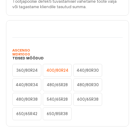
Tootjapoolse defekti tuvastamisel vahetame toote välja
või tagastame kliendile tasutud summa.
ASCENSO
MDR1000
TEISED MÕÕDUD
360/80R24
400/80R24
440/80R30
440/80R34
480/65R28
480/80R30
480/80R38
540/65R28
600/65R38
650/65R42
650/85R38