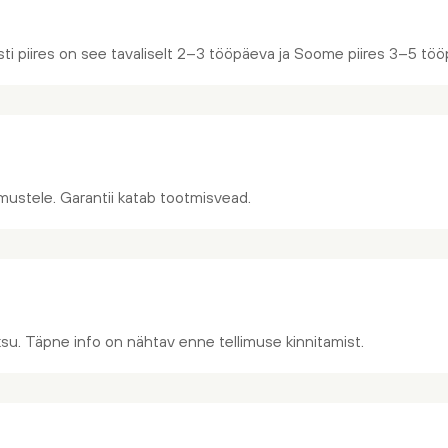
ti piires on see tavaliselt 2–3 tööpäeva ja Soome piires 3–5 töö
gimustele. Garantii katab tootmisvead.
su. Täpne info on nähtav enne tellimuse kinnitamist.