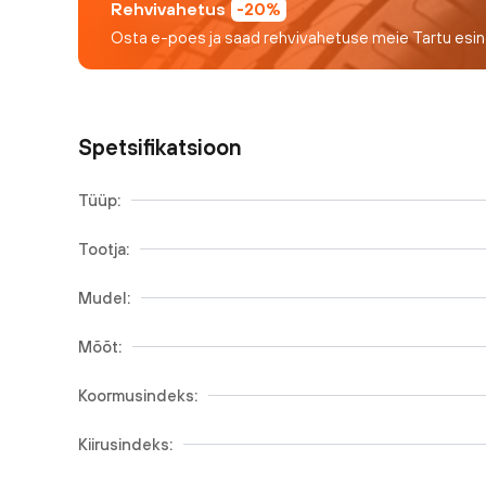
Rehvivahetus
-20%
Osta e-poes ja saad rehvivahetuse meie Tartu esi
Spetsifikatsioon
Tüüp:
Tootja:
Mudel:
Mõõt:
Koormusindeks:
Kiirusindeks: