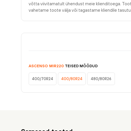
võtta viivitamatult ühendust meie klienditoega. Too
vahetame toote välja või tagastame kliendile tasu
ASCENSO
MIR220
TEISED MÕÕDUD
400/70R24
400/80R24
480/80R26