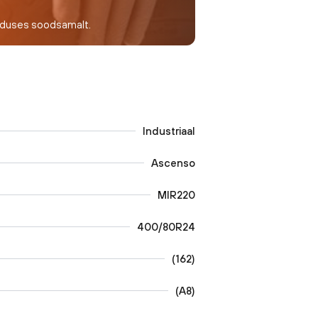
nduses soodsamalt.
Industriaal
Ascenso
MIR220
400/80R24
(
162
)
(
A8
)