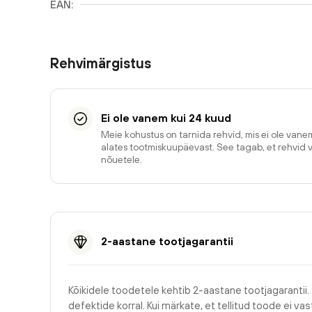
EAN:
Rehvimärgistus
Ei ole vanem kui 24 kuud
Meie kohustus on tarnida rehvid, mis ei ole van
alates tootmiskuupäevast. See tagab, et rehvid 
nõuetele.
2-aastane tootjagarantii
Kõikidele toodetele kehtib 2-aastane tootjagarantii.
defektide korral. Kui märkate, et tellitud toode ei v