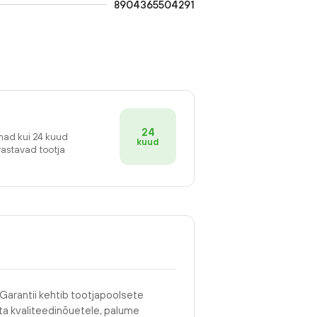
8904365504291
24
emad kui 24 kuud
kuud
vastavad tootja
 Garantii kehtib tootjapoolsete
asta kvaliteedinõuetele, palume