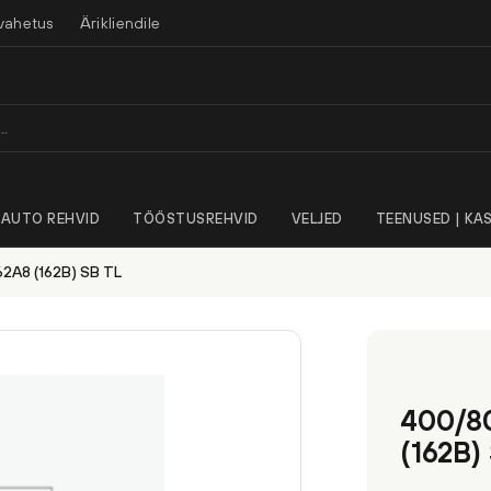
vahetus
Ärikliendile
AUTO REHVID
TÖÖSTUSREHVID
VELJED
TEENUSED | KAS
2A8 (162B) SB TL
400/8
(162B)