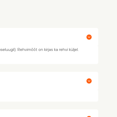
eluugil). Rehvimõõt on kirjas ka rehvi küljel.