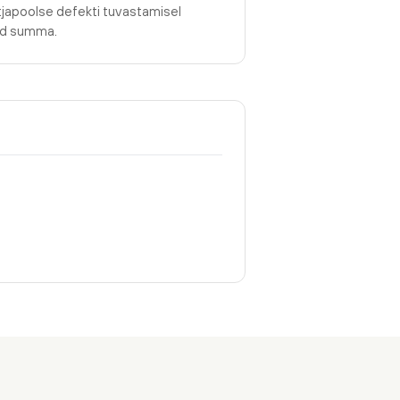
tjapoolse defekti tuvastamisel
tud summa.