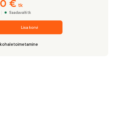
10
€
tk
Saadaval
6
tk
Lisa korvi
 kohaletoimetamine