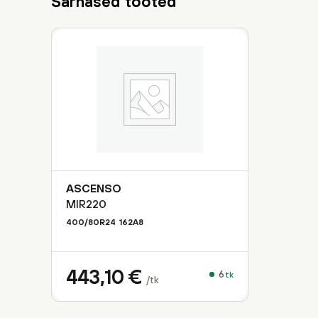
Sarnased tooted
ASCENSO
MIR220
400/80R24
162
A8
443,10
€
6
tk
/tk