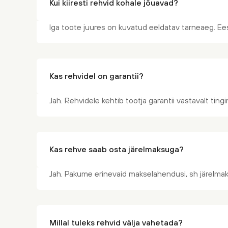
Kui kiiresti rehvid kohale jõuavad?
Iga toote juures on kuvatud eeldatav tarneaeg. Ees
Kas rehvidel on garantii?
Jah. Rehvidele kehtib tootja garantii vastavalt tin
Kas rehve saab osta järelmaksuga?
Jah. Pakume erinevaid makselahendusi, sh järelmak
Millal tuleks rehvid välja vahetada?