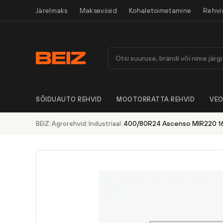
Järelmaks
Makseviisid
Kohaletoimetamine
Rehvi
SÕIDUAUTO REHVID
MOOTORRATTA REHVID
VEO
|
|
|
400/80R24 Ascenso MIR220 16
BEIZ
Agrorehvid
Industriaal