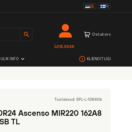
EE
FI
Ostukorv
Logi sisse
ULIK INFO
KLIENDITUGI
Tootekood:
SPL-L-108406
0R24 Ascenso MIR220 162A8
 SB TL