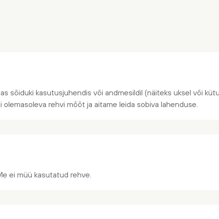
jas sõiduki kasutusjuhendis või andmesildil (näiteks uksel või kütus
õi olemasoleva rehvi mõõt ja aitame leida sobiva lahenduse.
Me ei müü kasutatud rehve.