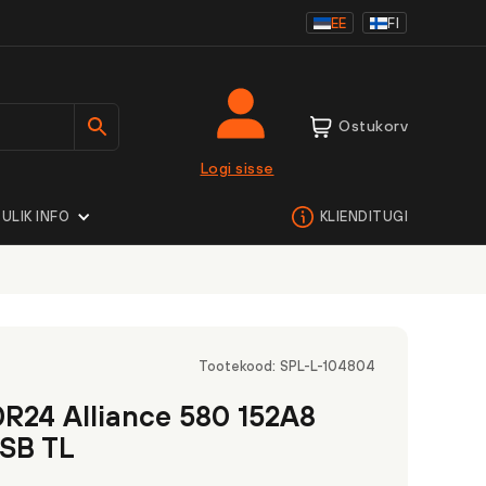
EE
FI
Ostukorv
Logi sisse
ULIK INFO
KLIENDITUGI
Tootekood:
SPL-L-104804
R24 Alliance 580 152A8
 SB TL