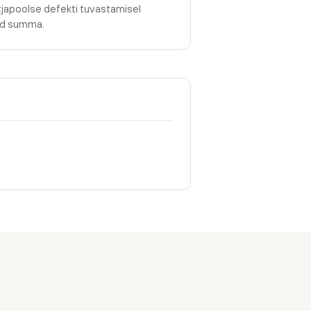
tjapoolse defekti tuvastamisel
tud summa.