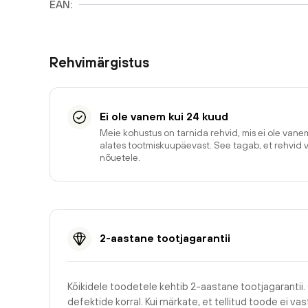
EAN:
Rehvimärgistus
Ei ole vanem kui 24 kuud
Meie kohustus on tarnida rehvid, mis ei ole van
alates tootmiskuupäevast. See tagab, et rehvid 
nõuetele.
2-aastane tootjagarantii
Kõikidele toodetele kehtib 2-aastane tootjagarantii.
defektide korral. Kui märkate, et tellitud toode ei v