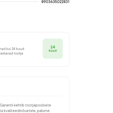
8903635022831
24
emad kui 24 kuud
kuud
vastavad tootja
 Garantii kehtib tootjapoolsete
asta kvaliteedinõuetele, palume