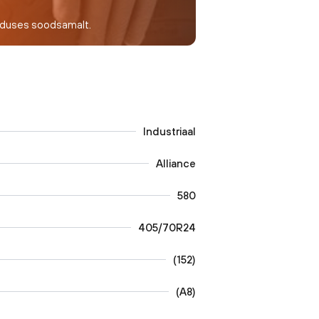
nduses soodsamalt.
Industriaal
Alliance
580
405/70R24
(
152
)
(
A8
)