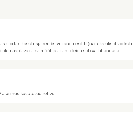
jas sõiduki kasutusjuhendis või andmesildil (näiteks uksel või kütus
õi olemasoleva rehvi mõõt ja aitame leida sobiva lahenduse.
Me ei müü kasutatud rehve.