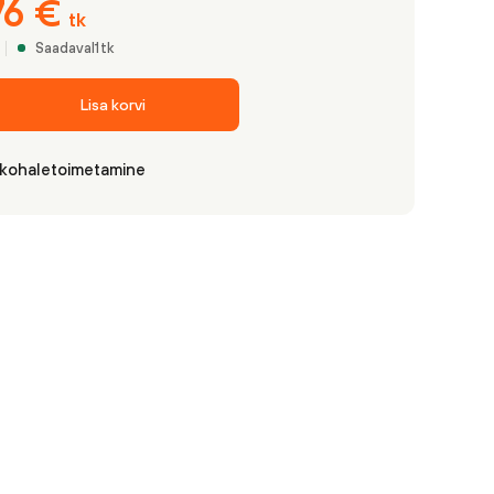
76
€
tk
Saadaval
1
tk
Lisa korvi
 kohaletoimetamine