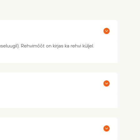
eluugil). Rehvimõõt on kirjas ka rehvi küljel.