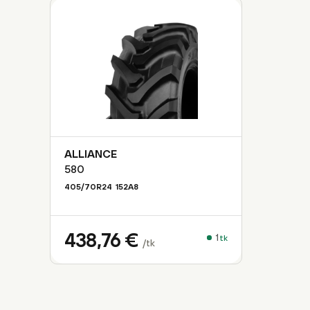
ALLIANCE
580
405/70R24
152
A8
438,76
€
1
tk
/tk