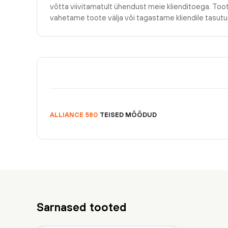
võtta viivitamatult ühendust meie klienditoega. Too
vahetame toote välja või tagastame kliendile tasu
ALLIANCE
580
TEISED MÕÕDUD
Sarnased tooted