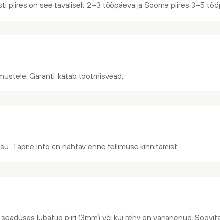
ti piires on see tavaliselt 2–3 tööpäeva ja Soome piires 3–5 töö
gimustele. Garantii katab tootmisvead.
su. Täpne info on nähtav enne tellimuse kinnitamist.
 seaduses lubatud piiri (3mm) või kui rehv on vananenud. Soovita