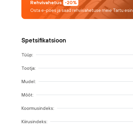
Rehvivahetus
-20%
Osta e-poes ja saad rehvivahetuse meie Tartu esi
Spetsifikatsioon
Tüüp:
Tootja:
Mudel:
Mõõt:
Koormusindeks:
Kiirusindeks: