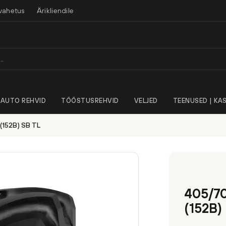
vahetus
Ärikliendile
AUTO REHVID
TÖÖSTUSREHVID
VELJED
TEENUSED | KAS
(152B) SB TL
405/70
(152B)