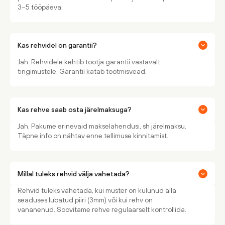
3–5 tööpäeva.
Kas rehvidel on garantii?
Jah. Rehvidele kehtib tootja garantii vastavalt
tingimustele. Garantii katab tootmisvead.
Kas rehve saab osta järelmaksuga?
Jah. Pakume erinevaid makselahendusi, sh järelmaksu.
Täpne info on nähtav enne tellimuse kinnitamist.
Millal tuleks rehvid välja vahetada?
Rehvid tuleks vahetada, kui muster on kulunud alla
seaduses lubatud piiri (3mm) või kui rehv on
vananenud. Soovitame rehve regulaarselt kontrollida.