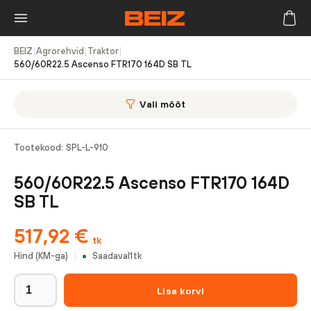
BEIZ
|
Agrorehvid
|
Traktor
|
560/60R22.5 Ascenso FTR170 164D SB TL
Vali mõõt
Tootekood:
SPL-L-910
560/60R22.5 Ascenso FTR170 164D
SB TL
517,92
€
tk
Hind (KM-ga)
Saadaval
1
tk
Lisa korvi