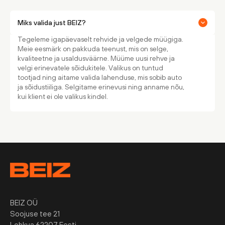
Miks valida just BEIZ?
Tegeleme igapäevaselt rehvide ja velgede müügiga.
Meie eesmärk on pakkuda teenust, mis on selge,
kvaliteetne ja usaldusväärne. Müüme uusi rehve ja
velgi erinevatele sõidukitele. Valikus on tuntud
tootjad ning aitame valida lahenduse, mis sobib auto
ja sõidustiiliga. Selgitame erinevusi ning anname nõu,
kui klient ei ole valikus kindel.
BEIZ OÜ
Soojuse tee 21
Lohkva 62207 Eesti