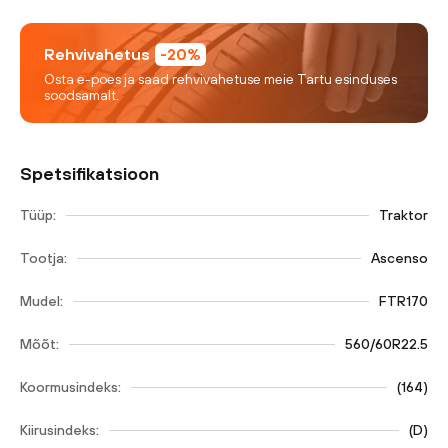
Rehvivahetus
-20%
Osta e-poes ja saad rehvivahetuse meie Tartu esinduses
soodsamalt.
Spetsifikatsioon
Tüüp:
Traktor
Tootja:
Ascenso
Mudel:
FTR170
Mõõt:
560/60R22.5
Koormusindeks:
(
164
)
Kiirusindeks:
(
D
)