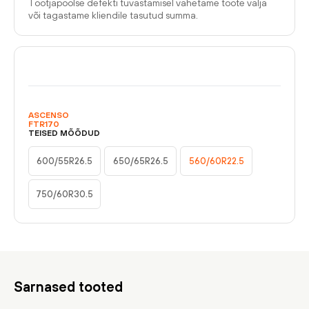
Tootjapoolse defekti tuvastamisel vahetame toote välja
või tagastame kliendile tasutud summa.
ASCENSO
FTR170
TEISED MÕÕDUD
600/55R26.5
650/65R26.5
560/60R22.5
750/60R30.5
Sarnased tooted