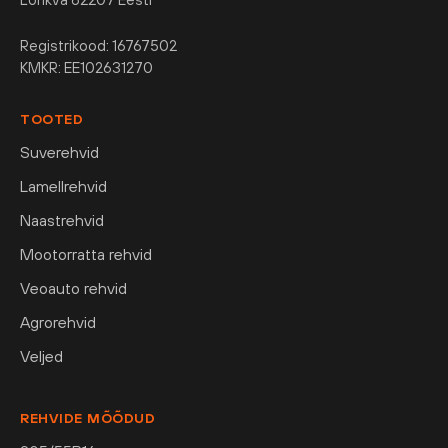
Registrikood: 16767502
KMKR: EE102631270
TOOTED
Suverehvid
Lamellrehvid
Naastrehvid
Mootorratta rehvid
Veoauto rehvid
Agrorehvid
Veljed
REHVIDE MÕÕDUD