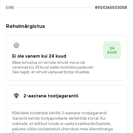
EAN:
8904365503058
Rehvimärgistus
24
kuud
Ei ole vanem kui 24 kuud
Meie kohustus on tarnida rehvid, mis ei ole
vanemad kui 24 kuud alates tootmiskuupäevast.
See tagab, et rehvid vastavad tootja nõuetele.
2-aastane tootjagarantii
Kõikidele toodetele kehtib 2-aastane tootjagarantii.
Garantii kehtib tootjapoolsete defektide korral. Kui
märkate, et tellitud toode ei vasta kvaliteedinõuetele,
palume võtta viivitamatult ühendust meie klienditoega.