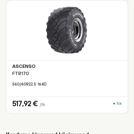
ASCENSO
FTR170
560/60R22.5
164
D
517,92
€
1
tk
/tk