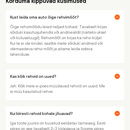
Korduma kippuvad küsimused
Kust leida oma auto õige rehvimõõt?
Õige rehvimõõdu leiad neljast kohast. Tavaliselt kirjas
sõiduki kasutusjuhendis või andmesildil (näiteks uksel
või kütuseluugil). Rehvimõõt on kirjas ka rehvi küljel.
Kui te ei ole kindel, saatke meile sõiduki andmed või
olemasoleva rehvi mõõt ja aitame leida sobiva
lahenduse.
Kas kõik rehvid on uued?
Jah. Kõik meie e-poes müüdavad rehvid on uued. Me
ei müü kasutatud rehve.
Kui kiiresti rehvid kohale jõuavad?
Iga toote juures on kuvatud eeldatav tarneaeg. Eesti
piires on see tavaliselt 2–3 tööpäeva ja Soome piires