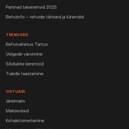
Parimad talverehvid 2025
Rehviinfo – rehvide tähised ja lühendid
TEENUSED
Rehvivahetus Tartus
Velgede värvimine
Sõidukite keretööd
Tulede taastamine
OSTUABI
Järelmaks
Makseviisid
Kohaletoimetamine